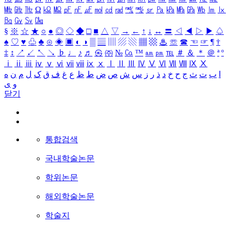
㎒
㎓
㎔
Ω
㏀
㏁
㎊
㎋
㎌
㏖
㏅
㎭
㎮
㎯
㏛
㎩
㎪
㎫
㎬
㏝
㏐
㏓
㏃
㏉
㏜
㏆
§
※
☆
★
○
●
◎
◇
◆
□
■
△
▽
→
←
↑
↓
↔
〓
◁
◀
▷
▶
♤
♠
♡
♥
♧
♣
⊙
◈
▣
◐
◑
▒
▤
▥
▨
▧
▦
▩
♨
☏
☎
☜
☞
¶
†
‡
↕
↗
↙
↖
↘
♭
♩
♪
♬
㉿
㈜
№
㏇
™
㏂
㏘
℡
＃
＆
＊
＠
ª
º
ⅰ
ⅱ
ⅲ
ⅳ
ⅴ
ⅵ
ⅶ
ⅷ
ⅸ
ⅹ
Ⅰ
Ⅱ
Ⅲ
Ⅳ
Ⅴ
Ⅵ
Ⅶ
Ⅷ
Ⅸ
Ⅹ
ا
ب
ت
ث
ج
ح
خ
د
ذ
ر
ز
س
ش
ص
ض
ط
ظ
ع
غ
ف
ق
ک
ل
م
ن
ه
و
ی
닫기
통합검색
국내학술논문
학위논문
해외학술논문
학술지