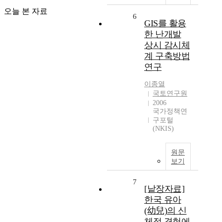
오늘 본 자료
6
GIS를 활용
한 난개발
상시 감시체
계 구축방법
연구
이종열
국토연구원
2006
국가정책연
구포털
(NKIS)
원문
보기
7
[낱장자료]
한국 유아
(幼兒)의 신
체적 경험에