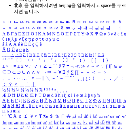
北京 을 입력하시려면
beijing
을 입력하시고 space를 누르
시면 됩니다.
ㅥ
ㅦ
ㅧ
ㅨ
ㅩ
ㅪ
ㅫ
ㅬ
ㅭ
ㅮ
ㅯ
ㅰ
ㅱ
ㅲ
ㅳ
ㅴ
ㅵ
ㅶ
ㅷ
ㅸ
ㅹ
ㅺ
ㅻ
ㅼ
ㅽ
ㅾ
ㅿ
ㆀ
ㆁ
ㆂ
ㆃ
ㆄ
ㆅ
ㆆ
ㆇ
ㆈ
ㆉ
ㆊ
ㆋ
ㆌ
ㆍ
ㆎ
Α
Β
Γ
Δ
Ε
Ζ
Η
Θ
Ι
Κ
Λ
Μ
Ν
Ξ
Ο
Π
Ρ
Σ
Τ
Υ
Φ
Χ
Ψ
Ω
α
β
γ
δ
ε
ζ
η
θ
ι
κ
λ
μ
ν
ξ
ο
π
ρ
σ
τ
υ
φ
χ
ψ
ω
á
à
Á
À
é
è
É
È
ç
Ç
ê
Ä
Ö
Ü
ä
ö
ü
ß
ְ
ֳ
ֲ
ֱ
ָ
ַ
ֵ
ֶ
ִ
ֹ
ּ
ֻ
ׂ
ׁ
ּ
ב
ה
נ
מ
צ
ת
ץ
ש
ד
ג
כ
ע
י
ח
ל
ך
ף
ק
ר
א
ט
ו
ן
ם
פ
‘
’
“
”
〔
〕
〈
〉
「
」
『
』
【
】
＂
（
）
［
］
｛
｝
±
×
÷
≠
≤
≥
∞
∴
♂
♀
∠
⊥
⌒
∂
∇
≡
≒
≪
≫
√
∽
∝
∵
∫
∬
∈
∋
⊆
⊇
⊂
⊃
∪
∩
∧
∨
￢
⇒
⇔
∀
∃
∮
∑
∏
＋
－
＜
＝
＞
、
。
·
‥
…
¨
〃
―
∥
＼
∼
´
～
ˇ
˘
˝
˚
˙
¸
˛
¡
¿
ː
！
＇
，
．
／
：
；
？
＾
＿
｀
｜
½
⅓
⅔
¼
¾
⅛
⅜
⅝
⅞
¹
²
³
⁴
ⁿ
₁
₂
₃
₄
Æ
Ð
Ħ
Ĳ
Ł
Ø
Œ
Þ
Ŧ
Ŋ
æ
đ
ð
ħ
ı
ĳ
ĸ
ŀ
ł
ø
œ
ß
þ
ŧ
ŋ
ŉ
А
Б
В
Г
Д
Е
Ё
Ж
З
И
Й
К
Л
М
Н
О
П
Р
С
Т
У
Ф
Х
Ц
Ч
Ш
Щ
Ъ
Ы
Ь
Э
Ю
Я
а
б
в
г
д
е
ё
ж
з
и
й
к
л
м
н
о
п
р
с
т
у
ф
х
ц
ч
ш
щ
ъ
ы
ь
э
ю
я
′
″
℃
Å
￠
￡
￥
¤
℉
‰
＄
％
Ｆ
￦
㎕
㎖
㎗
ℓ
㎘
㏄
㎣
㎤
㎥
㎦
㎙
㎚
㎛
㎜
㎝
㎞
㎟
㎠
㎡
㎢
㏊
㎍
㎎
㎏
㏏
㎈
㎉
㏈
㎧
㎨
㎰
㎱
㎲
㎳
㎴
㎵
㎶
㎷
㎸
㎹
㎀
㎁
㎂
㎃
㎄
㎺
㎻
㎽
㎾
㎿
㎐
㎑