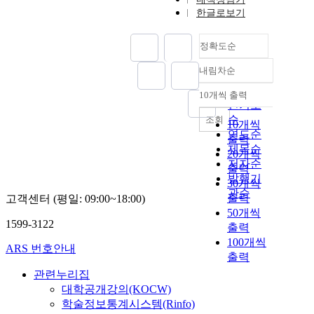
한글로보기
정확도순
내림차순
정확도
순
10개씩 출력
내림차순
인기도
순
조회
10개씩
연도순
출력
제목순
20개씩
저자순
출력
발행기
30개씩
관순
출력
고객센터 (평일: 09:00~18:00)
50개씩
1599-3122
출력
100개씩
ARS 번호안내
출력
관련누리집
대학공개강의(KOCW)
학술정보통계시스템(Rinfo)