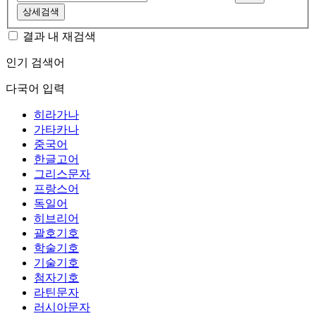
상세검색
결과 내 재검색
인기 검색어
다국어 입력
히라가나
가타카나
중국어
한글고어
그리스문자
프랑스어
독일어
히브리어
괄호기호
학술기호
기술기호
첨자기호
라틴문자
러시아문자