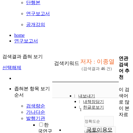
단행본
연구보고서
공개강의
home
연구보고서
검색결과 좁혀 보기
연관
저자 : 이종열
검색키워드
검색
선택해제
(검색결과
46
건)
어 추
천
좁혀본 항목 보기
이 검
순서
색어
내보내기
로 많
내책장담기
검색량순
한글로보기
이 본
1
가나다순
자료
발행기관
정확도순
한
국토이용모
국연구
내림차순