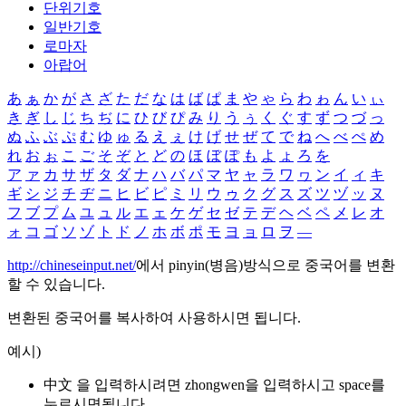
단위기호
일반기호
로마자
아랍어
あ
ぁ
か
が
さ
ざ
た
だ
な
は
ば
ぱ
ま
や
ゃ
ら
わ
ゎ
ん
い
ぃ
き
ぎ
し
じ
ち
ぢ
に
ひ
び
ぴ
み
り
う
ぅ
く
ぐ
す
ず
つ
づ
っ
ぬ
ふ
ぶ
ぷ
む
ゆ
ゅ
る
え
ぇ
け
げ
せ
ぜ
て
で
ね
へ
べ
ぺ
め
れ
お
ぉ
こ
ご
そ
ぞ
と
ど
の
ほ
ぼ
ぽ
も
よ
ょ
ろ
を
ア
ァ
カ
サ
ザ
タ
ダ
ナ
ハ
バ
パ
マ
ヤ
ャ
ラ
ワ
ヮ
ン
イ
ィ
キ
ギ
シ
ジ
チ
ヂ
ニ
ヒ
ビ
ピ
ミ
リ
ウ
ゥ
ク
グ
ス
ズ
ツ
ヅ
ッ
ヌ
フ
ブ
プ
ム
ユ
ュ
ル
エ
ェ
ケ
ゲ
セ
ゼ
テ
デ
ヘ
ベ
ペ
メ
レ
オ
ォ
コ
ゴ
ソ
ゾ
ト
ド
ノ
ホ
ボ
ポ
モ
ヨ
ョ
ロ
ヲ
―
http://chineseinput.net/
에서 pinyin(병음)방식으로 중국어를 변환
할 수 있습니다.
변환된 중국어를 복사하여 사용하시면 됩니다.
예시)
中文 을 입력하시려면
zhongwen
을 입력하시고 space를
누르시면됩니다.