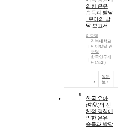
의한 은유
습득과 발달
_유아의 발
달 보고서
이종열
경북대학교
언어발달 연
구팀
한국연구재
단(NRF)
원문
보기
8
한국 유아
(幼兒)의 신
체적 경험에
의한 은유
습득과 발달