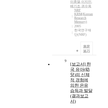
이종열
,
이지민
,
배기조
,
권수옥
NRF
KRM(Korean
Research
Memory)
2005
한국연구재
단(NRF)
원문
보기
9
[보고서] 한
국 유아(幼
兒)의 신체
적 경험에
의한 은유
습득과 발달
(결과보고
서)