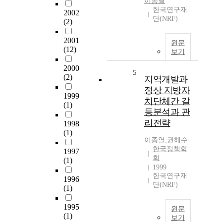
이종열
한국연구재
2002
단(NRF)
(2)
2001
원문
(12)
보기
2000
5
(2)
지역개발과
정상 지방자
1999
치단체간 갈
(1)
등분석과 관
리전략
1998
(1)
이종열
,
권해수
한국정책학
1997
회
(1)
1999
한국연구재
1996
단(NRF)
(1)
1995
원문
(1)
보기