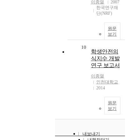
이종열
2007
한국연구재
단(NRF)
원문
보기
10
학생안전의
식지수 개발
연구 보고서
이종열
인천대학교
2014
원문
보기
내보내기
내책장담기