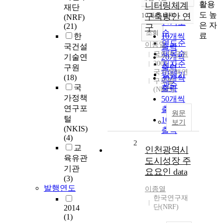
정확도
활용
니터링체계
재단
순
도 높
10개씩 출력
구축방안 연
(NRF)
내림차순
인기도
은 자
(21)
구
순
조회
료
한
10개씩
연도순
이종열
국건설
출력
제목순
국토연구원
기술연
20개씩
2003
저자순
구원
출력
국가정책연
발행기
(18)
30개씩
구포털
관순
국
출력
(NKIS)
가정책
50개씩
연구포
출력
원문
털
100개씩
보기
(NKIS)
출력
(4)
2
교
인천광역시
육유관
도시성장 주
기관
요요인 data
(3)
발행연도
이종열
한국연구재
단(NRF)
2014
(1)