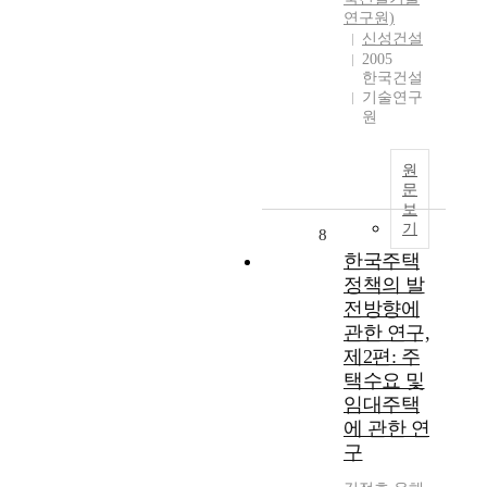
연구원)
신성건설
2005
한국건설
기술연구
원
원
문
보
기
8
한국주택
정책의 발
전방향에
관한 연구,
제2편: 주
택수요 및
임대주택
에 관한 연
구