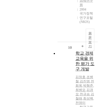
경제연구
원
2004
국가정책
연구포털
(NKIS)
원
문
보
기
10
학교 경제
교육을 위
한 평가 도
구 개발
김정호
,
조병
철
,
김진영
,
전
희옥
,
박형준
,
최병모
,
김경
모
,
천규승
,
김
철래
,
최성백
,
전영미