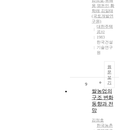
김정호
,
유해
웅
,
염돈민
,
황
학래
,
김일태
(국토개발연
구원)
대한주택
공사
1983
한국건설
기술연구
원
원
문
보
기
9
쌀농업의
구조 변화
동향과 전
망
김정호
한국농촌