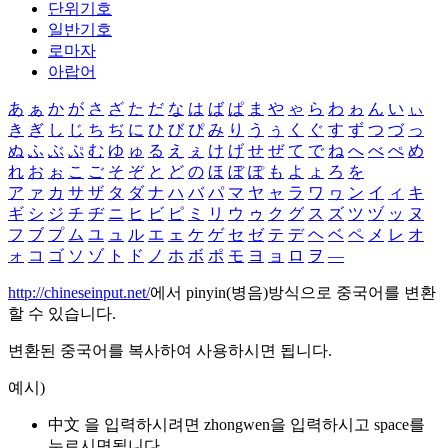
단위기호
일반기호
로마자
아랍어
あ
ぁ
か
が
さ
ざ
た
だ
な
は
ば
ぱ
ま
や
ゃ
ら
わ
ゎ
ん
い
ぃ
き
ぎ
し
じ
ち
ぢ
に
ひ
び
ぴ
み
り
う
ぅ
く
ぐ
す
ず
つ
づ
っ
ぬ
ふ
ぶ
ぷ
む
ゆ
ゅ
る
え
ぇ
け
げ
せ
ぜ
て
で
ね
へ
べ
ぺ
め
れ
お
ぉ
こ
ご
そ
ぞ
と
ど
の
ほ
ぼ
ぽ
も
よ
ょ
ろ
を
ア
ァ
カ
サ
ザ
タ
ダ
ナ
ハ
バ
パ
マ
ヤ
ャ
ラ
ワ
ヮ
ン
イ
ィ
キ
ギ
シ
ジ
チ
ヂ
ニ
ヒ
ビ
ピ
ミ
リ
ウ
ゥ
ク
グ
ス
ズ
ツ
ヅ
ッ
ヌ
フ
ブ
プ
ム
ユ
ュ
ル
エ
ェ
ケ
ゲ
セ
ゼ
テ
デ
ヘ
ベ
ペ
メ
レ
オ
ォ
コ
ゴ
ソ
ゾ
ト
ド
ノ
ホ
ボ
ポ
モ
ヨ
ョ
ロ
ヲ
―
http://chineseinput.net/
에서 pinyin(병음)방식으로 중국어를 변환
할 수 있습니다.
변환된 중국어를 복사하여 사용하시면 됩니다.
예시)
中文 을 입력하시려면
zhongwen
을 입력하시고 space를
누르시면됩니다.