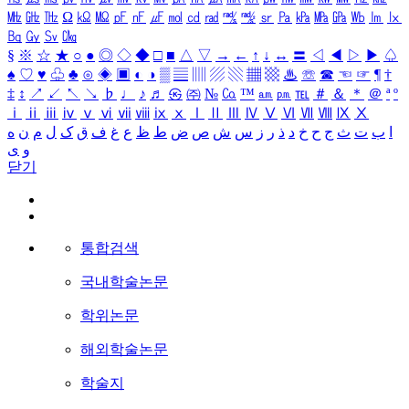
㎒
㎓
㎔
Ω
㏀
㏁
㎊
㎋
㎌
㏖
㏅
㎭
㎮
㎯
㏛
㎩
㎪
㎫
㎬
㏝
㏐
㏓
㏃
㏉
㏜
㏆
§
※
☆
★
○
●
◎
◇
◆
□
■
△
▽
→
←
↑
↓
↔
〓
◁
◀
▷
▶
♤
♠
♡
♥
♧
♣
⊙
◈
▣
◐
◑
▒
▤
▥
▨
▧
▦
▩
♨
☏
☎
☜
☞
¶
†
‡
↕
↗
↙
↖
↘
♭
♩
♪
♬
㉿
㈜
№
㏇
™
㏂
㏘
℡
＃
＆
＊
＠
ª
º
ⅰ
ⅱ
ⅲ
ⅳ
ⅴ
ⅵ
ⅶ
ⅷ
ⅸ
ⅹ
Ⅰ
Ⅱ
Ⅲ
Ⅳ
Ⅴ
Ⅵ
Ⅶ
Ⅷ
Ⅸ
Ⅹ
ا
ب
ت
ث
ج
ح
خ
د
ذ
ر
ز
س
ش
ص
ض
ط
ظ
ع
غ
ف
ق
ک
ل
م
ن
ه
و
ی
닫기
통합검색
국내학술논문
학위논문
해외학술논문
학술지