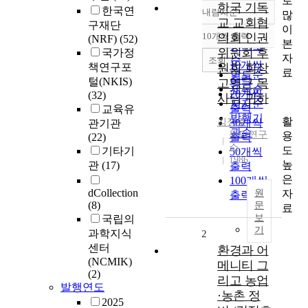
로
한국 기독
한국연
내림차순
많
정확도
교 교회협
구재단
이
순
10개씩 출력
의회 인권
(NRF)
(52)
내림차순
본
인기도
위원회 후
국가정
자
순
조회
10개씩
책연구포
원회 회장
료
연도순
출력
털(NKIS)
고영근 목
제목순
20개씩
(32)
사님 귀하
저자순
출력
교육유
발행기
활
김정호
30개씩
관기관
관순
목민연구
용
(22)
출력
소
도
기타기
50개씩
1986
높
관
(17)
출력
은
100개씩
dCollection
자
원
출력
(8)
문
료
보
국립의
기
과학지식
2
센터
환경과 어
(NCMIK)
메니티 그
(2)
리고 농업
발행연도
·농촌 정
2025