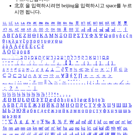
北京 을 입력하시려면
beijing
을 입력하시고 space를 누르
시면 됩니다.
ㅥ
ㅦ
ㅧ
ㅨ
ㅩ
ㅪ
ㅫ
ㅬ
ㅭ
ㅮ
ㅯ
ㅰ
ㅱ
ㅲ
ㅳ
ㅴ
ㅵ
ㅶ
ㅷ
ㅸ
ㅹ
ㅺ
ㅻ
ㅼ
ㅽ
ㅾ
ㅿ
ㆀ
ㆁ
ㆂ
ㆃ
ㆄ
ㆅ
ㆆ
ㆇ
ㆈ
ㆉ
ㆊ
ㆋ
ㆌ
ㆍ
ㆎ
Α
Β
Γ
Δ
Ε
Ζ
Η
Θ
Ι
Κ
Λ
Μ
Ν
Ξ
Ο
Π
Ρ
Σ
Τ
Υ
Φ
Χ
Ψ
Ω
α
β
γ
δ
ε
ζ
η
θ
ι
κ
λ
μ
ν
ξ
ο
π
ρ
σ
τ
υ
φ
χ
ψ
ω
á
à
Á
À
é
è
É
È
ç
Ç
ê
Ä
Ö
Ü
ä
ö
ü
ß
ְ
ֳ
ֲ
ֱ
ָ
ַ
ֵ
ֶ
ִ
ֹ
ּ
ֻ
ׂ
ׁ
ּ
ב
ה
נ
מ
צ
ת
ץ
ש
ד
ג
כ
ע
י
ח
ל
ך
ף
ק
ר
א
ט
ו
ן
ם
פ
‘
’
“
”
〔
〕
〈
〉
「
」
『
』
【
】
＂
（
）
［
］
｛
｝
±
×
÷
≠
≤
≥
∞
∴
♂
♀
∠
⊥
⌒
∂
∇
≡
≒
≪
≫
√
∽
∝
∵
∫
∬
∈
∋
⊆
⊇
⊂
⊃
∪
∩
∧
∨
￢
⇒
⇔
∀
∃
∮
∑
∏
＋
－
＜
＝
＞
、
。
·
‥
…
¨
〃
―
∥
＼
∼
´
～
ˇ
˘
˝
˚
˙
¸
˛
¡
¿
ː
！
＇
，
．
／
：
；
？
＾
＿
｀
｜
½
⅓
⅔
¼
¾
⅛
⅜
⅝
⅞
¹
²
³
⁴
ⁿ
₁
₂
₃
₄
Æ
Ð
Ħ
Ĳ
Ł
Ø
Œ
Þ
Ŧ
Ŋ
æ
đ
ð
ħ
ı
ĳ
ĸ
ŀ
ł
ø
œ
ß
þ
ŧ
ŋ
ŉ
А
Б
В
Г
Д
Е
Ё
Ж
З
И
Й
К
Л
М
Н
О
П
Р
С
Т
У
Ф
Х
Ц
Ч
Ш
Щ
Ъ
Ы
Ь
Э
Ю
Я
а
б
в
г
д
е
ё
ж
з
и
й
к
л
м
н
о
п
р
с
т
у
ф
х
ц
ч
ш
щ
ъ
ы
ь
э
ю
я
′
″
℃
Å
￠
￡
￥
¤
℉
‰
＄
％
Ｆ
￦
㎕
㎖
㎗
ℓ
㎘
㏄
㎣
㎤
㎥
㎦
㎙
㎚
㎛
㎜
㎝
㎞
㎟
㎠
㎡
㎢
㏊
㎍
㎎
㎏
㏏
㎈
㎉
㏈
㎧
㎨
㎰
㎱
㎲
㎳
㎴
㎵
㎶
㎷
㎸
㎹
㎀
㎁
㎂
㎃
㎄
㎺
㎻
㎽
㎾
㎿
㎐
㎑