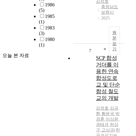
김정호
1986
충청남도
(5)
보령시
1985
2025
(1)
1983
원
(3)
문
1980
보
(1)
기
7
오늘 본 자료
SCP 합성
거더를 이
용한 연속
합성도로
교 및 단순
합성 철도
교의 개발
김정호
,
김긍
환
,
황윤국
,
박
경훈
,
이상윤
,
권태규
,
허상
구
,
고상규(한
국건설기술