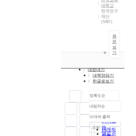
한국교원
대학교
한국연구
재단
(NRF)
원
문
보
기
내보내기
내책장담기
한글로보기
정확도순
내림차순
정확도
순
10개씩 출력
내림차순
인기도
순
조회
10개씩
연도순
출력