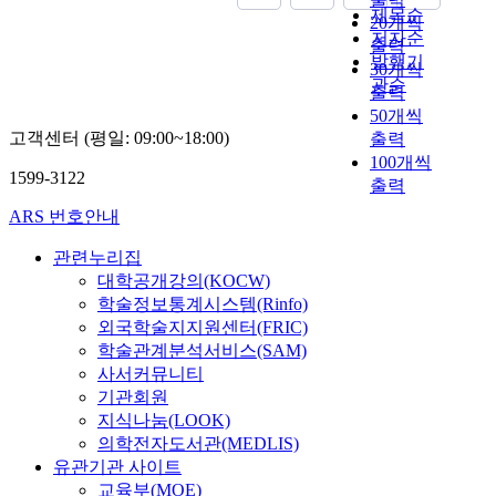
제목순
20개씩
저자순
출력
발행기
30개씩
관순
출력
50개씩
고객센터 (평일: 09:00~18:00)
출력
100개씩
1599-3122
출력
ARS 번호안내
관련누리집
대학공개강의(KOCW)
학술정보통계시스템(Rinfo)
외국학술지지원센터(FRIC)
학술관계분석서비스(SAM)
사서커뮤니티
기관회원
지식나눔(LOOK)
의학전자도서관(MEDLIS)
유관기관 사이트
교육부(MOE)