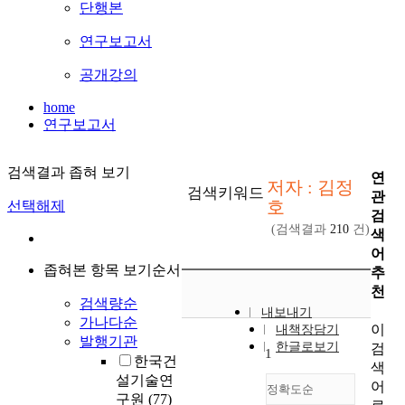
단행본
연구보고서
공개강의
home
연구보고서
검색결과 좁혀 보기
연
저자 : 김정
검색키워드
관
호
선택해제
검
(검색결과
210
건)
색
어
좁혀본 항목 보기순서
추
천
검색량순
내보내기
가나다순
이
내책장담기
발행기관
한글로보기
검
1
한국건
색
설기술연
어
정확도순
구원
(77)