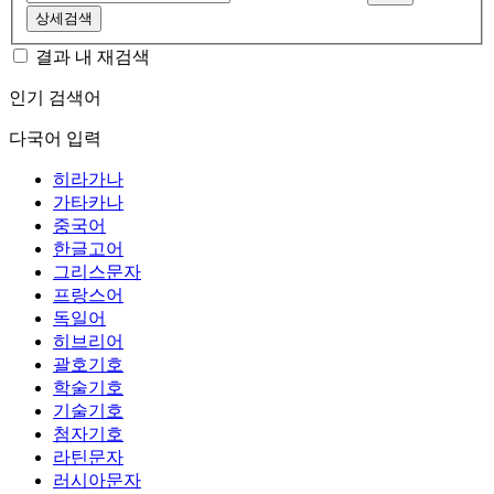
상세검색
결과 내 재검색
인기 검색어
다국어 입력
히라가나
가타카나
중국어
한글고어
그리스문자
프랑스어
독일어
히브리어
괄호기호
학술기호
기술기호
첨자기호
라틴문자
러시아문자