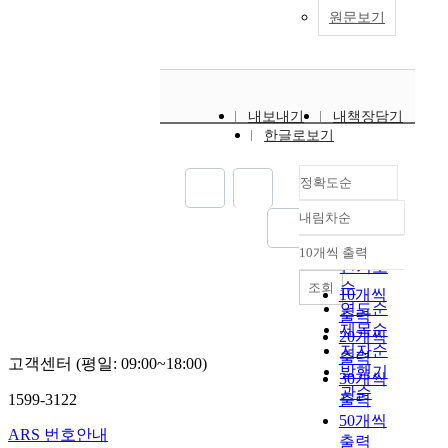
원문보기
내보내기
내책장담기
한글로보기
정확도순
내림차순
정확도
순
10개씩 출력
내림차순
인기도
순
조회
10개씩
연도순
출력
제목순
20개씩
저자순
출력
고객센터 (평일: 09:00~18:00)
발행기
30개씩
관순
1599-3122
출력
50개씩
ARS 번호안내
출력