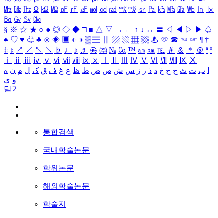
㎒
㎓
㎔
Ω
㏀
㏁
㎊
㎋
㎌
㏖
㏅
㎭
㎮
㎯
㏛
㎩
㎪
㎫
㎬
㏝
㏐
㏓
㏃
㏉
㏜
㏆
§
※
☆
★
○
●
◎
◇
◆
□
■
△
▽
→
←
↑
↓
↔
〓
◁
◀
▷
▶
♤
♠
♡
♥
♧
♣
⊙
◈
▣
◐
◑
▒
▤
▥
▨
▧
▦
▩
♨
☏
☎
☜
☞
¶
†
‡
↕
↗
↙
↖
↘
♭
♩
♪
♬
㉿
㈜
№
㏇
™
㏂
㏘
℡
＃
＆
＊
＠
ª
º
ⅰ
ⅱ
ⅲ
ⅳ
ⅴ
ⅵ
ⅶ
ⅷ
ⅸ
ⅹ
Ⅰ
Ⅱ
Ⅲ
Ⅳ
Ⅴ
Ⅵ
Ⅶ
Ⅷ
Ⅸ
Ⅹ
ا
ب
ت
ث
ج
ح
خ
د
ذ
ر
ز
س
ش
ص
ض
ط
ظ
ع
غ
ف
ق
ک
ل
م
ن
ه
و
ی
닫기
통합검색
국내학술논문
학위논문
해외학술논문
학술지