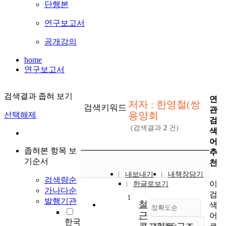
단행본
연구보고서
공개강의
home
연구보고서
검색결과 좁혀 보기
연
저자 : 한영철(쌍
검색키워드
관
용양회
선택해제
검
(검색결과
2
건)
색
어
좁혀본 항목 보
추
기순서
천
내보내기
내책장담기
검색량순
이
한글로보기
가나다순
검
1
발행기관
철
색
정확도순
근
어
한국
내림차순