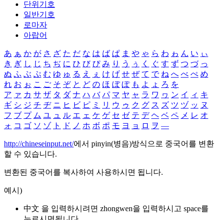
단위기호
일반기호
로마자
아랍어
あ
ぁ
か
が
さ
ざ
た
だ
な
は
ば
ぱ
ま
や
ゃ
ら
わ
ゎ
ん
い
ぃ
き
ぎ
し
じ
ち
ぢ
に
ひ
び
ぴ
み
り
う
ぅ
く
ぐ
す
ず
つ
づ
っ
ぬ
ふ
ぶ
ぷ
む
ゆ
ゅ
る
え
ぇ
け
げ
せ
ぜ
て
で
ね
へ
べ
ぺ
め
れ
お
ぉ
こ
ご
そ
ぞ
と
ど
の
ほ
ぼ
ぽ
も
よ
ょ
ろ
を
ア
ァ
カ
サ
ザ
タ
ダ
ナ
ハ
バ
パ
マ
ヤ
ャ
ラ
ワ
ヮ
ン
イ
ィ
キ
ギ
シ
ジ
チ
ヂ
ニ
ヒ
ビ
ピ
ミ
リ
ウ
ゥ
ク
グ
ス
ズ
ツ
ヅ
ッ
ヌ
フ
ブ
プ
ム
ユ
ュ
ル
エ
ェ
ケ
ゲ
セ
ゼ
テ
デ
ヘ
ベ
ペ
メ
レ
オ
ォ
コ
ゴ
ソ
ゾ
ト
ド
ノ
ホ
ボ
ポ
モ
ヨ
ョ
ロ
ヲ
―
http://chineseinput.net/
에서 pinyin(병음)방식으로 중국어를 변환
할 수 있습니다.
변환된 중국어를 복사하여 사용하시면 됩니다.
예시)
中文 을 입력하시려면
zhongwen
을 입력하시고 space를
누르시면됩니다.