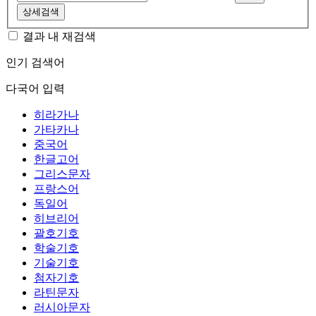
상세검색
결과 내 재검색
인기 검색어
다국어 입력
히라가나
가타카나
중국어
한글고어
그리스문자
프랑스어
독일어
히브리어
괄호기호
학술기호
기술기호
첨자기호
라틴문자
러시아문자