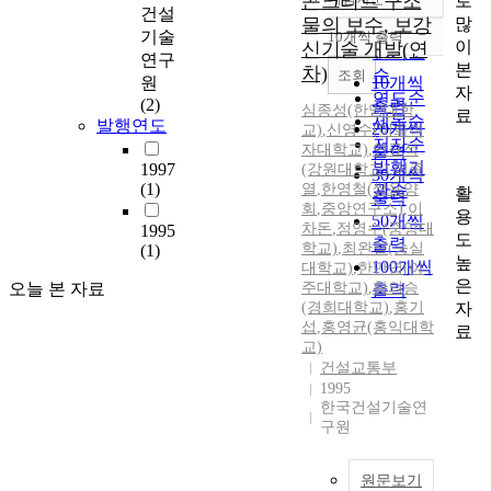
콘크리트 구조
로
정확도
건설
많
물의 보수, 보강
순
기술
10개씩 출력
내림차순
이
신기술 개발(연
인기도
연구
본
차)
순
조회
원
10개씩
자
연도순
(2)
출력
심종성(한양대학
료
제목순
발행연도
20개씩
교)
,
신영수(이화여
저자순
자대학교)
,
연규석
출력
발행기
1997
(강원대학교)
,
이종
30개씩
(1)
열
,
한영철(쌍용양
관순
활
출력
회
,
중앙연구소)
,
이
용
50개씩
차돈
,
정영수(중앙대
1995
도
출력
학교)
,
최완철(숭실
(1)
높
100개씩
대학교)
,
한만엽(아
은
오늘 본 자료
주대학교)
,
황의승
출력
자
(경희대학교)
,
홍기
섭
,
홍영균(홍익대학
료
교)
건설교통부
1995
한국건설기술연
구원
원문보기