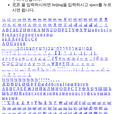
北京 을 입력하시려면
beijing
을 입력하시고 space를 누르
시면 됩니다.
ㅥ
ㅦ
ㅧ
ㅨ
ㅩ
ㅪ
ㅫ
ㅬ
ㅭ
ㅮ
ㅯ
ㅰ
ㅱ
ㅲ
ㅳ
ㅴ
ㅵ
ㅶ
ㅷ
ㅸ
ㅹ
ㅺ
ㅻ
ㅼ
ㅽ
ㅾ
ㅿ
ㆀ
ㆁ
ㆂ
ㆃ
ㆄ
ㆅ
ㆆ
ㆇ
ㆈ
ㆉ
ㆊ
ㆋ
ㆌ
ㆍ
ㆎ
Α
Β
Γ
Δ
Ε
Ζ
Η
Θ
Ι
Κ
Λ
Μ
Ν
Ξ
Ο
Π
Ρ
Σ
Τ
Υ
Φ
Χ
Ψ
Ω
α
β
γ
δ
ε
ζ
η
θ
ι
κ
λ
μ
ν
ξ
ο
π
ρ
σ
τ
υ
φ
χ
ψ
ω
á
à
Á
À
é
è
É
È
ç
Ç
ê
Ä
Ö
Ü
ä
ö
ü
ß
ְ
ֳ
ֲ
ֱ
ָ
ַ
ֵ
ֶ
ִ
ֹ
ּ
ֻ
ׂ
ׁ
ּ
ב
ה
נ
מ
צ
ת
ץ
ש
ד
ג
כ
ע
י
ח
ל
ך
ף
ק
ר
א
ט
ו
ן
ם
פ
‘
’
“
”
〔
〕
〈
〉
「
」
『
』
【
】
＂
（
）
［
］
｛
｝
±
×
÷
≠
≤
≥
∞
∴
♂
♀
∠
⊥
⌒
∂
∇
≡
≒
≪
≫
√
∽
∝
∵
∫
∬
∈
∋
⊆
⊇
⊂
⊃
∪
∩
∧
∨
￢
⇒
⇔
∀
∃
∮
∑
∏
＋
－
＜
＝
＞
、
。
·
‥
…
¨
〃
―
∥
＼
∼
´
～
ˇ
˘
˝
˚
˙
¸
˛
¡
¿
ː
！
＇
，
．
／
：
；
？
＾
＿
｀
｜
½
⅓
⅔
¼
¾
⅛
⅜
⅝
⅞
¹
²
³
⁴
ⁿ
₁
₂
₃
₄
Æ
Ð
Ħ
Ĳ
Ł
Ø
Œ
Þ
Ŧ
Ŋ
æ
đ
ð
ħ
ı
ĳ
ĸ
ŀ
ł
ø
œ
ß
þ
ŧ
ŋ
ŉ
А
Б
В
Г
Д
Е
Ё
Ж
З
И
Й
К
Л
М
Н
О
П
Р
С
Т
У
Ф
Х
Ц
Ч
Ш
Щ
Ъ
Ы
Ь
Э
Ю
Я
а
б
в
г
д
е
ё
ж
з
и
й
к
л
м
н
о
п
р
с
т
у
ф
х
ц
ч
ш
щ
ъ
ы
ь
э
ю
я
′
″
℃
Å
￠
￡
￥
¤
℉
‰
＄
％
Ｆ
￦
㎕
㎖
㎗
ℓ
㎘
㏄
㎣
㎤
㎥
㎦
㎙
㎚
㎛
㎜
㎝
㎞
㎟
㎠
㎡
㎢
㏊
㎍
㎎
㎏
㏏
㎈
㎉
㏈
㎧
㎨
㎰
㎱
㎲
㎳
㎴
㎵
㎶
㎷
㎸
㎹
㎀
㎁
㎂
㎃
㎄
㎺
㎻
㎽
㎾
㎿
㎐
㎑