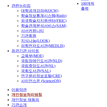
100개씩
관련누리집
출력
대학공개강의(KOCW)
학술정보통계시스템(Rinfo)
외국학술지지원센터(FRIC)
학술관계분석서비스(SAM)
사서커뮤니티
기관회원
지식나눔(LOOK)
의학전자도서관(MEDLIS)
유관기관 사이트
교육부(MOE)
국립장애인도서관(NLD)
국립중앙도서관(NL)
국회도서관(NAL)
연구윤리정보포털(CRE)
사이언스온 (ScienceON)
이용약관
개인정보처리방침
개인정보 재동의
기관소개