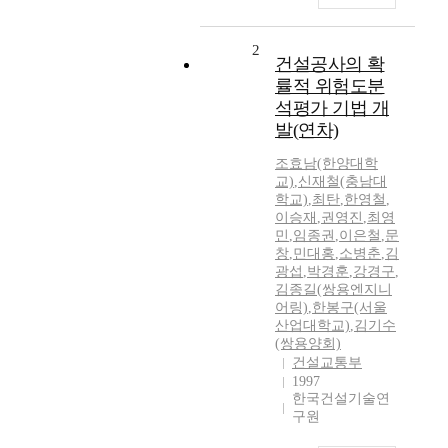
2
건설공사의 확
률적 위험도분
석평가 기법 개
발(연차)
조효남(한양대학
교)
,
신재철(충남대
학교)
,
최탄
,
한영철
,
이승재
,
권영진
,
최영
민
,
임종권
,
이은철
,
문
창
,
민대홍
,
소병춘
,
김
광섭
,
박경훈
,
강경구
,
김종길(쌍용엔지니
어링)
,
한봉구(서울
산업대학교)
,
김기수
(쌍용양회)
건설교통부
1997
한국건설기술연
구원