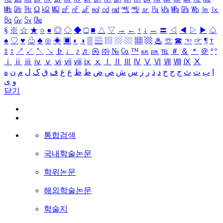
㎒
㎓
㎔
Ω
㏀
㏁
㎊
㎋
㎌
㏖
㏅
㎭
㎮
㎯
㏛
㎩
㎪
㎫
㎬
㏝
㏐
㏓
㏃
㏉
㏜
㏆
§
※
☆
★
○
●
◎
◇
◆
□
■
△
▽
→
←
↑
↓
↔
〓
◁
◀
▷
▶
♤
♠
♡
♥
♧
♣
⊙
◈
▣
◐
◑
▒
▤
▥
▨
▧
▦
▩
♨
☏
☎
☜
☞
¶
†
‡
↕
↗
↙
↖
↘
♭
♩
♪
♬
㉿
㈜
№
㏇
™
㏂
㏘
℡
＃
＆
＊
＠
ª
º
ⅰ
ⅱ
ⅲ
ⅳ
ⅴ
ⅵ
ⅶ
ⅷ
ⅸ
ⅹ
Ⅰ
Ⅱ
Ⅲ
Ⅳ
Ⅴ
Ⅵ
Ⅶ
Ⅷ
Ⅸ
Ⅹ
ا
ب
ت
ث
ج
ح
خ
د
ذ
ر
ز
س
ش
ص
ض
ط
ظ
ع
غ
ف
ق
ک
ل
م
ن
ه
و
ی
닫기
통합검색
국내학술논문
학위논문
해외학술논문
학술지