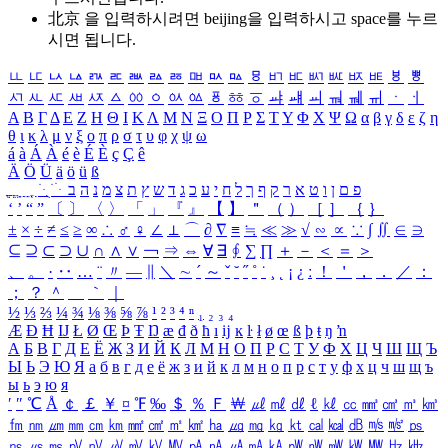
北京 을 입력하시려면
beijing
을 입력하시고 space를 누르
시면 됩니다.
ㅥ
ㅦ
ㅧ
ㅨ
ㅩ
ㅪ
ㅫ
ㅬ
ㅭ
ㅮ
ㅯ
ㅰ
ㅱ
ㅲ
ㅳ
ㅴ
ㅵ
ㅶ
ㅷ
ㅸ
ㅹ
ㅺ
ㅻ
ㅼ
ㅽ
ㅾ
ㅿ
ㆀ
ㆁ
ㆂ
ㆃ
ㆄ
ㆅ
ㆆ
ㆇ
ㆈ
ㆉ
ㆊ
ㆋ
ㆌ
ㆍ
ㆎ
Α
Β
Γ
Δ
Ε
Ζ
Η
Θ
Ι
Κ
Λ
Μ
Ν
Ξ
Ο
Π
Ρ
Σ
Τ
Υ
Φ
Χ
Ψ
Ω
α
β
γ
δ
ε
ζ
η
θ
ι
κ
λ
μ
ν
ξ
ο
π
ρ
σ
τ
υ
φ
χ
ψ
ω
á
à
Á
À
é
è
É
È
ç
Ç
ê
Ä
Ö
Ü
ä
ö
ü
ß
ְ
ֳ
ֲ
ֱ
ָ
ַ
ֵ
ֶ
ִ
ֹ
ּ
ֻ
ׂ
ׁ
ּ
ב
ה
נ
מ
צ
ת
ץ
ש
ד
ג
כ
ע
י
ח
ל
ך
ף
ק
ר
א
ט
ו
ן
ם
פ
‘
’
“
”
〔
〕
〈
〉
「
」
『
』
【
】
＂
（
）
［
］
｛
｝
±
×
÷
≠
≤
≥
∞
∴
♂
♀
∠
⊥
⌒
∂
∇
≡
≒
≪
≫
√
∽
∝
∵
∫
∬
∈
∋
⊆
⊇
⊂
⊃
∪
∩
∧
∨
￢
⇒
⇔
∀
∃
∮
∑
∏
＋
－
＜
＝
＞
、
。
·
‥
…
¨
〃
―
∥
＼
∼
´
～
ˇ
˘
˝
˚
˙
¸
˛
¡
¿
ː
！
＇
，
．
／
：
；
？
＾
＿
｀
｜
½
⅓
⅔
¼
¾
⅛
⅜
⅝
⅞
¹
²
³
⁴
ⁿ
₁
₂
₃
₄
Æ
Ð
Ħ
Ĳ
Ł
Ø
Œ
Þ
Ŧ
Ŋ
æ
đ
ð
ħ
ı
ĳ
ĸ
ŀ
ł
ø
œ
ß
þ
ŧ
ŋ
ŉ
А
Б
В
Г
Д
Е
Ё
Ж
З
И
Й
К
Л
М
Н
О
П
Р
С
Т
У
Ф
Х
Ц
Ч
Ш
Щ
Ъ
Ы
Ь
Э
Ю
Я
а
б
в
г
д
е
ё
ж
з
и
й
к
л
м
н
о
п
р
с
т
у
ф
х
ц
ч
ш
щ
ъ
ы
ь
э
ю
я
′
″
℃
Å
￠
￡
￥
¤
℉
‰
＄
％
Ｆ
￦
㎕
㎖
㎗
ℓ
㎘
㏄
㎣
㎤
㎥
㎦
㎙
㎚
㎛
㎜
㎝
㎞
㎟
㎠
㎡
㎢
㏊
㎍
㎎
㎏
㏏
㎈
㎉
㏈
㎧
㎨
㎰
㎱
㎲
㎳
㎴
㎵
㎶
㎷
㎸
㎹
㎀
㎁
㎂
㎃
㎄
㎺
㎻
㎽
㎾
㎿
㎐
㎑