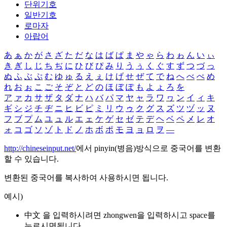
단위기호
일반기호
로마자
아랍어
あ
ぁ
か
が
さ
ざ
た
だ
な
は
ば
ぱ
ま
や
ゃ
ら
わ
ゎ
ん
い
ぃ
き
ぎ
し
じ
ち
ぢ
に
ひ
び
ぴ
み
り
う
ぅ
く
ぐ
す
ず
つ
づ
っ
ぬ
ふ
ぶ
ぷ
む
ゆ
ゅ
る
え
ぇ
け
げ
せ
ぜ
て
で
ね
へ
べ
ぺ
め
れ
お
ぉ
こ
ご
そ
ぞ
と
ど
の
ほ
ぼ
ぽ
も
よ
ょ
ろ
を
ア
ァ
カ
サ
ザ
タ
ダ
ナ
ハ
バ
パ
マ
ヤ
ャ
ラ
ワ
ヮ
ン
イ
ィ
キ
ギ
シ
ジ
チ
ヂ
ニ
ヒ
ビ
ピ
ミ
リ
ウ
ゥ
ク
グ
ス
ズ
ツ
ヅ
ッ
ヌ
フ
ブ
プ
ム
ユ
ュ
ル
エ
ェ
ケ
ゲ
セ
ゼ
テ
デ
ヘ
ベ
ペ
メ
レ
オ
ォ
コ
ゴ
ソ
ゾ
ト
ド
ノ
ホ
ボ
ポ
モ
ヨ
ョ
ロ
ヲ
―
http://chineseinput.net/
에서 pinyin(병음)방식으로 중국어를 변환
할 수 있습니다.
변환된 중국어를 복사하여 사용하시면 됩니다.
예시)
中文 을 입력하시려면
zhongwen
을 입력하시고 space를
누르시면됩니다.