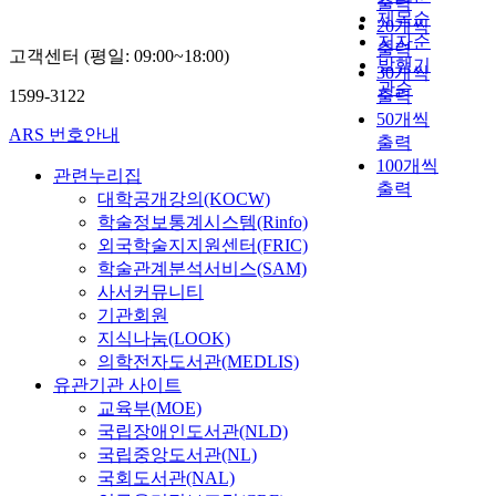
출력
제목순
20개씩
저자순
출력
고객센터 (평일: 09:00~18:00)
발행기
30개씩
관순
1599-3122
출력
50개씩
ARS 번호안내
출력
100개씩
관련누리집
출력
대학공개강의(KOCW)
학술정보통계시스템(Rinfo)
외국학술지지원센터(FRIC)
학술관계분석서비스(SAM)
사서커뮤니티
기관회원
지식나눔(LOOK)
의학전자도서관(MEDLIS)
유관기관 사이트
교육부(MOE)
국립장애인도서관(NLD)
국립중앙도서관(NL)
국회도서관(NAL)