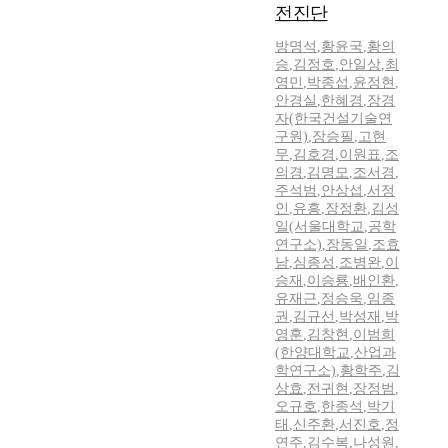
전진단
방명석
,
황윤국
,
황의
승
,
김정호
,
안일상
,
최
영민
,
박종섭
,
윤정현
,
안경실
,
한혜경
,
장경
자(한국건설기술연
구원)
,
장승필
,
고현
무
,
김호경
,
이원표
,
조
의경
,
김명모
,
조서경
,
주석범
,
안상섭
,
서정
인
,
유흥
,
장정환
,
김성
일(서울대학교
,
공학
연구소)
,
장동일
,
조효
남
,
심종성
,
조병완
,
이
승재
,
이승룡
,
배인환
,
유재근
,
정승욱
,
임종
권
,
김규선
,
박성재
,
박
영훈
,
김창현
,
이범희
(한양대학교
,
산업과
학연구소)
,
황학주
,
김
상효
,
전귀현
,
장정범
,
오규호
,
한종석
,
박기
태
,
신주환
,
서진호
,
정
연주
,
김수복
,
나성원
,