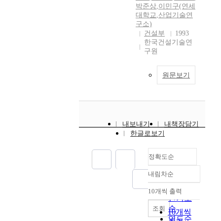
박준상
,
이민구(연세
대학교
,
산업기술연
구소)
건설부
1993
한국건설기술연
구원
원문보기
내보내기
내책장담기
한글로보기
정확도순
내림차순
정확도
순
10개씩 출력
내림차순
인기도
순
조회
10개씩
연도순