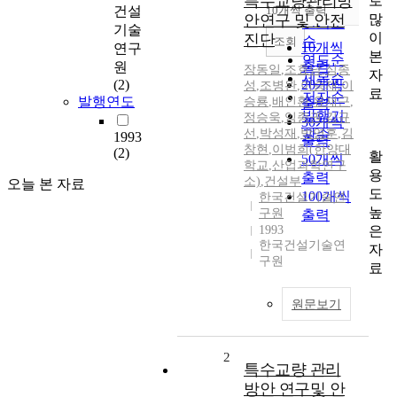
특수교량관리방
로
순
건설
10개씩 출력
내림차순
많
안연구 및 안전
인기도
기술
이
진단
순
조회
10개씩
연구
본
연도순
출력
원
장동일
,
조효남
,
심종
자
제목순
(2)
20개씩
성
,
조병완
,
이승재
,
이
료
저자순
발행연도
승룡
,
배인환
,
유재근
,
출력
발행기
정승욱
,
임종권
,
김규
30개씩
선
,
박성재
,
박영훈
관순
,
김
1993
출력
창현
,
이범희(한양대
(2)
활
50개씩
학교
,
산업과학연구
용
출력
소)
,
건설부
오늘 본 자료
도
100개씩
한국건설기술연
높
구원
출력
은
1993
한국건설기술연
자
구원
료
원문보기
2
특수교량 관리
방안 연구및 안