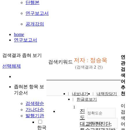
단행본
연구보고서
공개강의
home
연구보고서
검색결과 좁혀 보기
연
저자 : 정승욱
검색키워드
관
선택해제
(검색결과
2
건)
검
색
어
좁혀본 항목 보
추
기순서
천
내보내기
내책장담기
한글로보기
검색량순
이
1
가나다순
진
검
정확도순
발행기관
도
색
대교안전진단;
내림차순
어
정확도
한국