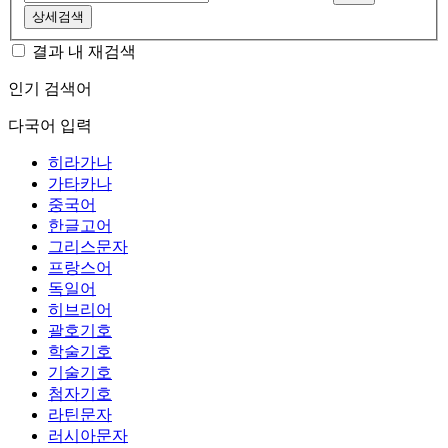
상세검색
결과 내 재검색
인기 검색어
다국어 입력
히라가나
가타카나
중국어
한글고어
그리스문자
프랑스어
독일어
히브리어
괄호기호
학술기호
기술기호
첨자기호
라틴문자
러시아문자