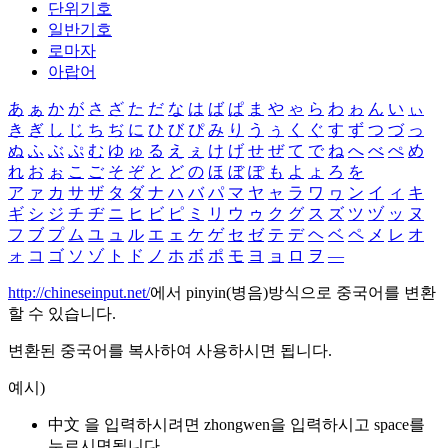
단위기호
일반기호
로마자
아랍어
あ
ぁ
か
が
さ
ざ
た
だ
な
は
ば
ぱ
ま
や
ゃ
ら
わ
ゎ
ん
い
ぃ
き
ぎ
し
じ
ち
ぢ
に
ひ
び
ぴ
み
り
う
ぅ
く
ぐ
す
ず
つ
づ
っ
ぬ
ふ
ぶ
ぷ
む
ゆ
ゅ
る
え
ぇ
け
げ
せ
ぜ
て
で
ね
へ
べ
ぺ
め
れ
お
ぉ
こ
ご
そ
ぞ
と
ど
の
ほ
ぼ
ぽ
も
よ
ょ
ろ
を
ア
ァ
カ
サ
ザ
タ
ダ
ナ
ハ
バ
パ
マ
ヤ
ャ
ラ
ワ
ヮ
ン
イ
ィ
キ
ギ
シ
ジ
チ
ヂ
ニ
ヒ
ビ
ピ
ミ
リ
ウ
ゥ
ク
グ
ス
ズ
ツ
ヅ
ッ
ヌ
フ
ブ
プ
ム
ユ
ュ
ル
エ
ェ
ケ
ゲ
セ
ゼ
テ
デ
ヘ
ベ
ペ
メ
レ
オ
ォ
コ
ゴ
ソ
ゾ
ト
ド
ノ
ホ
ボ
ポ
モ
ヨ
ョ
ロ
ヲ
―
http://chineseinput.net/
에서 pinyin(병음)방식으로 중국어를 변환
할 수 있습니다.
변환된 중국어를 복사하여 사용하시면 됩니다.
예시)
中文 을 입력하시려면
zhongwen
을 입력하시고 space를
누르시면됩니다.