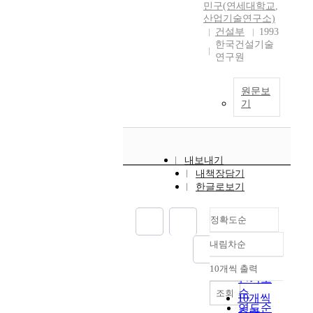
민구(연세대학교
,
산업기술연구소)
건설부
1993
한국건설기술
연구원
원문보
기
내보내기
내책장담기
한글로보기
정확도순
내림차순
정확도
순
10개씩 출력
내림차순
인기도
순
조회
10개씩
연도순
출력