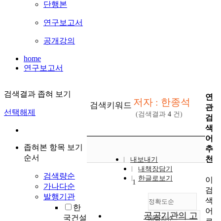
단행본
연구보고서
공개강의
home
연구보고서
검색결과 좁혀 보기
연
저자 : 한종석
검색키워드
관
선택해제
(검색결과
4
건)
검
색
어
좁혀본 항목 보기
추
순서
천
내보내기
내책장담기
검색량순
한글로보기
이
1
가나다순
검
발행기관
색
정확도순
한
어
공공기관의 고
국건설
내림차순