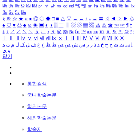
㎒
㎓
㎔
Ω
㏀
㏁
㎊
㎋
㎌
㏖
㏅
㎭
㎮
㎯
㏛
㎩
㎪
㎫
㎬
㏝
㏐
㏓
㏃
㏉
㏜
㏆
§
※
☆
★
○
●
◎
◇
◆
□
■
△
▽
→
←
↑
↓
↔
〓
◁
◀
▷
▶
♤
♠
♡
♥
♧
♣
⊙
◈
▣
◐
◑
▒
▤
▥
▨
▧
▦
▩
♨
☏
☎
☜
☞
¶
†
‡
↕
↗
↙
↖
↘
♭
♩
♪
♬
㉿
㈜
№
㏇
™
㏂
㏘
℡
＃
＆
＊
＠
ª
º
ⅰ
ⅱ
ⅲ
ⅳ
ⅴ
ⅵ
ⅶ
ⅷ
ⅸ
ⅹ
Ⅰ
Ⅱ
Ⅲ
Ⅳ
Ⅴ
Ⅵ
Ⅶ
Ⅷ
Ⅸ
Ⅹ
ا
ب
ت
ث
ج
ح
خ
د
ذ
ر
ز
س
ش
ص
ض
ط
ظ
ع
غ
ف
ق
ک
ل
م
ن
ه
و
ی
닫기
통합검색
국내학술논문
학위논문
해외학술논문
학술지