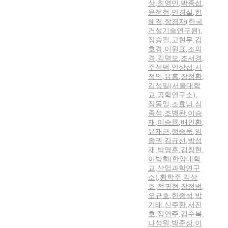
상
,
최영민
,
박종섭
,
윤정현
,
안경실
,
한
혜경
,
장경자(한국
건설기술연구원)
,
장승필
,
고현무
,
김
호경
,
이원표
,
조의
경
,
김명모
,
조서경
,
주석범
,
안상섭
,
서
정인
,
유흥
,
장정환
,
김성일(서울대학
교
,
공학연구소)
,
장동일
,
조효남
,
심
종성
,
조병완
,
이승
재
,
이승룡
,
배인환
,
유재근
,
정승욱
,
임
종권
,
김규선
,
박성
재
,
박영훈
,
김창현
,
이범희(한양대학
교
,
산업과학연구
소)
,
황학주
,
김상
효
,
전귀현
,
장정범
,
오규호
,
한종석
,
박
기태
,
신주환
,
서진
호
,
정연주
,
김수복
,
나성원
,
박준상
,
이