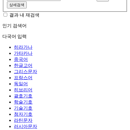
상세검색
결과 내 재검색
인기 검색어
다국어 입력
히라가나
가타카나
중국어
한글고어
그리스문자
프랑스어
독일어
히브리어
괄호기호
학술기호
기술기호
첨자기호
라틴문자
러시아문자