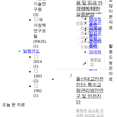
로
정확도
용 및 임금 안
기술연
많
순
정성에 대한
10개씩 출력
구원
내림차순
이
인기도
실증분석
(3)
본
순
조회
10개씩
국
자
연도순
한종석
출력
가정책
료
제목순
한국조세재정
20개씩
연구포
연구원
저자순
출력
털
2014
발행기
30개씩
(NKIS)
국가정책연구
관순
활
(1)
출력
포털(NKIS)
발행연도
용
50개씩
도
출력
원문보
2014
높
100개씩
기
(1)
은
출력
자
2
1993
돌산대교안전
료
(2)
진단; 특수교
량관리방안연
1992
(1)
구 및 안전진
단
오늘 본 자료
황학주
,
김상효
,
전
귀현
,
장정범
,
오규