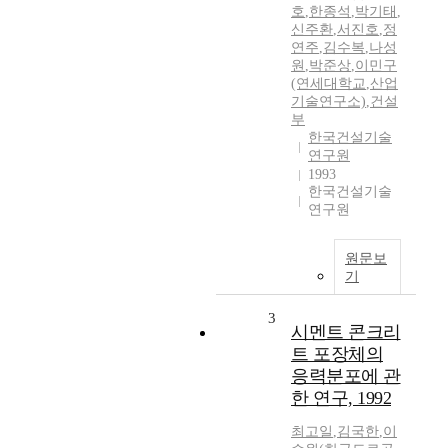
호
,
한종석
,
박기태
,
신주환
,
서진호
,
정
연주
,
김수복
,
나성
원
,
박준상
,
이민구
(연세대학교
,
산업
기술연구소)
,
건설
부
한국건설기술
연구원
1993
한국건설기술
연구원
원문보
기
3
시멘트 콘크리
트 포장체의
응력분포에 관
한 연구, 1992
최고일
,
김국한
,
이