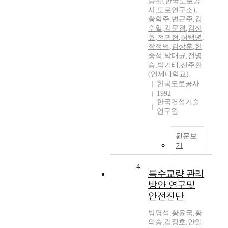
승원(한국도로공
사
,
도로연구소)
,
황학주
,
변근주
,
김
수일
,
김문겸
,
김상
효
,
전귀현
,
허택녕
,
장정범
,
김상훈
,
한
종석
,
박태균
,
전병
승
,
박기태
,
신주환
(연세대학교)
한국도로공사
1992
한국건설기술
연구원
원문보
기
4
특수교량 관리
방안 연구및
안전진단
방명석
,
황윤국
,
황
의승
,
김정호
,
안일