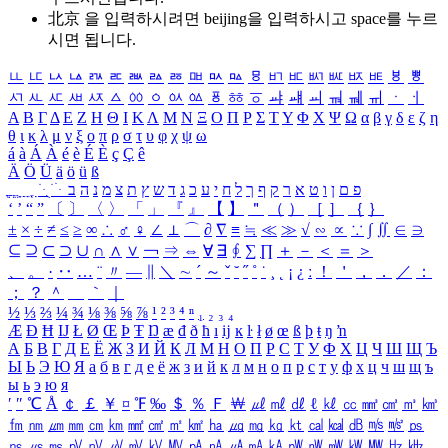
北京 을 입력하시려면
beijing
을 입력하시고 space를 누르
시면 됩니다.
ㅥ
ㅦ
ㅧ
ㅨ
ㅩ
ㅪ
ㅫ
ㅬ
ㅭ
ㅮ
ㅯ
ㅰ
ㅱ
ㅲ
ㅳ
ㅴ
ㅵ
ㅶ
ㅷ
ㅸ
ㅹ
ㅺ
ㅻ
ㅼ
ㅽ
ㅾ
ㅿ
ㆀ
ㆁ
ㆂ
ㆃ
ㆄ
ㆅ
ㆆ
ㆇ
ㆈ
ㆉ
ㆊ
ㆋ
ㆌ
ㆍ
ㆎ
Α
Β
Γ
Δ
Ε
Ζ
Η
Θ
Ι
Κ
Λ
Μ
Ν
Ξ
Ο
Π
Ρ
Σ
Τ
Υ
Φ
Χ
Ψ
Ω
α
β
γ
δ
ε
ζ
η
θ
ι
κ
λ
μ
ν
ξ
ο
π
ρ
σ
τ
υ
φ
χ
ψ
ω
á
à
Á
À
é
è
É
È
ç
Ç
ê
Ä
Ö
Ü
ä
ö
ü
ß
ְ
ֳ
ֲ
ֱ
ָ
ַ
ֵ
ֶ
ִ
ֹ
ּ
ֻ
ׂ
ׁ
ּ
ב
ה
נ
מ
צ
ת
ץ
ש
ד
ג
כ
ע
י
ח
ל
ך
ף
ק
ר
א
ט
ו
ן
ם
פ
‘
’
“
”
〔
〕
〈
〉
「
」
『
』
【
】
＂
（
）
［
］
｛
｝
±
×
÷
≠
≤
≥
∞
∴
♂
♀
∠
⊥
⌒
∂
∇
≡
≒
≪
≫
√
∽
∝
∵
∫
∬
∈
∋
⊆
⊇
⊂
⊃
∪
∩
∧
∨
￢
⇒
⇔
∀
∃
∮
∑
∏
＋
－
＜
＝
＞
、
。
·
‥
…
¨
〃
―
∥
＼
∼
´
～
ˇ
˘
˝
˚
˙
¸
˛
¡
¿
ː
！
＇
，
．
／
：
；
？
＾
＿
｀
｜
½
⅓
⅔
¼
¾
⅛
⅜
⅝
⅞
¹
²
³
⁴
ⁿ
₁
₂
₃
₄
Æ
Ð
Ħ
Ĳ
Ł
Ø
Œ
Þ
Ŧ
Ŋ
æ
đ
ð
ħ
ı
ĳ
ĸ
ŀ
ł
ø
œ
ß
þ
ŧ
ŋ
ŉ
А
Б
В
Г
Д
Е
Ё
Ж
З
И
Й
К
Л
М
Н
О
П
Р
С
Т
У
Ф
Х
Ц
Ч
Ш
Щ
Ъ
Ы
Ь
Э
Ю
Я
а
б
в
г
д
е
ё
ж
з
и
й
к
л
м
н
о
п
р
с
т
у
ф
х
ц
ч
ш
щ
ъ
ы
ь
э
ю
я
′
″
℃
Å
￠
￡
￥
¤
℉
‰
＄
％
Ｆ
￦
㎕
㎖
㎗
ℓ
㎘
㏄
㎣
㎤
㎥
㎦
㎙
㎚
㎛
㎜
㎝
㎞
㎟
㎠
㎡
㎢
㏊
㎍
㎎
㎏
㏏
㎈
㎉
㏈
㎧
㎨
㎰
㎱
㎲
㎳
㎴
㎵
㎶
㎷
㎸
㎹
㎀
㎁
㎂
㎃
㎄
㎺
㎻
㎽
㎾
㎿
㎐
㎑