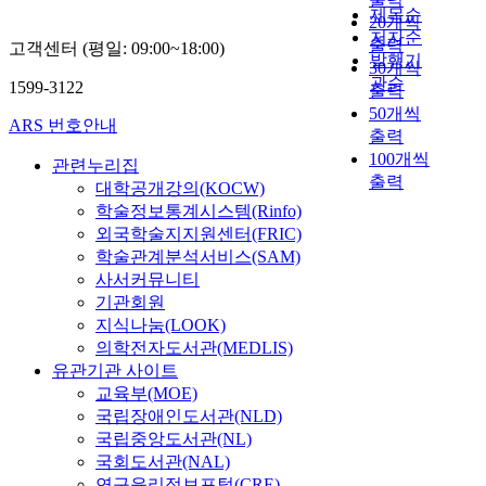
제목순
20개씩
저자순
출력
고객센터 (평일: 09:00~18:00)
발행기
30개씩
관순
1599-3122
출력
50개씩
ARS 번호안내
출력
100개씩
관련누리집
출력
대학공개강의(KOCW)
학술정보통계시스템(Rinfo)
외국학술지지원센터(FRIC)
학술관계분석서비스(SAM)
사서커뮤니티
기관회원
지식나눔(LOOK)
의학전자도서관(MEDLIS)
유관기관 사이트
교육부(MOE)
국립장애인도서관(NLD)
국립중앙도서관(NL)
국회도서관(NAL)
연구윤리정보포털(CRE)