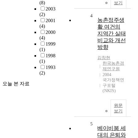
(8)
보기
2003
(2)
4
농촌정주생
2001
(4)
활 여건의
2000
지역간 실태
(4)
비교와 개선
1999
방향
(1)
1998
김창현
(1)
한국농촌경
1993
제연구원
(2)
2004
국가정책연
오늘 본 자료
구포털
(NKIS)
원문
보기
5
베이비붐 세
대의 은퇴와