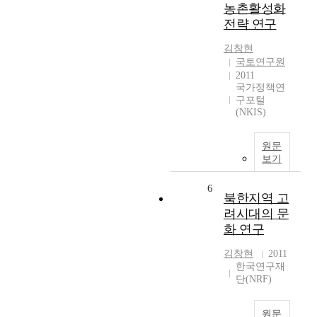
농촌활성화
전략 연구
김창현
국토연구원
2011
국가정책연
구포털
(NKIS)
원문
보기
6
북한지역 고
려시대의 문
화 연구
김창현
2011
한국연구재
단(NRF)
원문