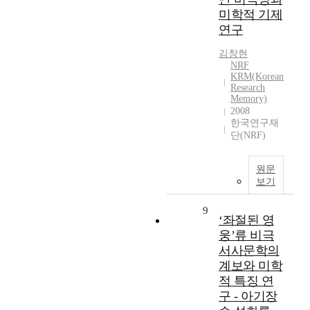
미학적 기제
연구
김창현
NRF
KRM(Korean
Research
Memory)
2008
한국연구재
단(NRF)
원문
보기
9
‘좌절된 영
웅’류 비극
서사문학의
계보와 미학
적 특징 연
구 - 아기장