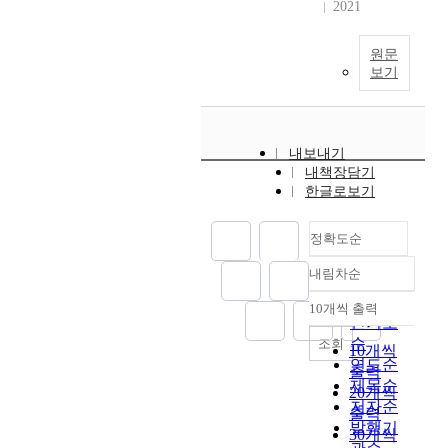
2021
원문
보기
내보내기
내책장담기
한글로보기
정확도순
내림차순
정확도
순
10개씩 출력
내림차순
인기도
순
조회
10개씩
연도순
출력
제목순
20개씩
저자순
출력
발행기
30개씩