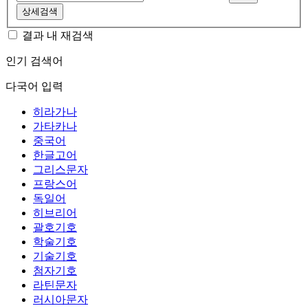
상세검색
결과 내 재검색
인기 검색어
다국어 입력
히라가나
가타카나
중국어
한글고어
그리스문자
프랑스어
독일어
히브리어
괄호기호
학술기호
기술기호
첨자기호
라틴문자
러시아문자