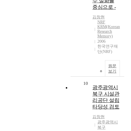
수 설화를
중심으로 -
김창현
NRF
KRM(Korean
Research
Memory)
2006
한국연구재
단(NRF)
원문
보기
10
광주광역시
북구 시설관
리공단 설립
타당성 검토
김창현
광주광역시
북구