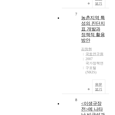
보기
7
농촌지역 특
성의 진단지
표 개발과
정책적 활용
방안
김창현
국토연구원
2007
국가정책연
구포털
(NKIS)
원문
보기
8
<이생규장
전>에 나타
난 비극성과