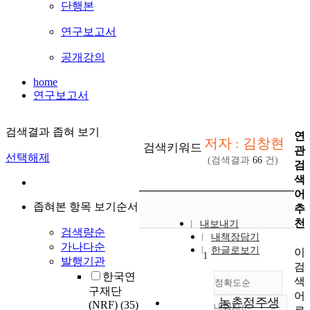
단행본
연구보고서
공개강의
home
연구보고서
검색결과 좁혀 보기
연
저자 : 김창현
검색키워드
관
선택해제
(검색결과
66
건)
검
색
어
좁혀본 항목 보기순서
추
천
내보내기
검색량순
내책장담기
가나다순
한글로보기
이
1
발행기관
검
한국연
색
정확도순
구재단
어
농촌정주생
(NRF)
(35)
내림차순