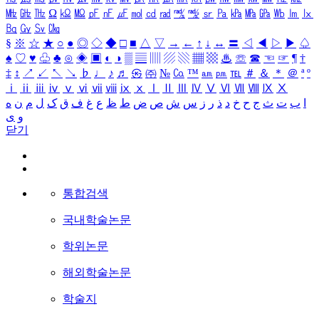
㎒
㎓
㎔
Ω
㏀
㏁
㎊
㎋
㎌
㏖
㏅
㎭
㎮
㎯
㏛
㎩
㎪
㎫
㎬
㏝
㏐
㏓
㏃
㏉
㏜
㏆
§
※
☆
★
○
●
◎
◇
◆
□
■
△
▽
→
←
↑
↓
↔
〓
◁
◀
▷
▶
♤
♠
♡
♥
♧
♣
⊙
◈
▣
◐
◑
▒
▤
▥
▨
▧
▦
▩
♨
☏
☎
☜
☞
¶
†
‡
↕
↗
↙
↖
↘
♭
♩
♪
♬
㉿
㈜
№
㏇
™
㏂
㏘
℡
＃
＆
＊
＠
ª
º
ⅰ
ⅱ
ⅲ
ⅳ
ⅴ
ⅵ
ⅶ
ⅷ
ⅸ
ⅹ
Ⅰ
Ⅱ
Ⅲ
Ⅳ
Ⅴ
Ⅵ
Ⅶ
Ⅷ
Ⅸ
Ⅹ
ا
ب
ت
ث
ج
ح
خ
د
ذ
ر
ز
س
ش
ص
ض
ط
ظ
ع
غ
ف
ق
ک
ل
م
ن
ه
و
ی
닫기
통합검색
국내학술논문
학위논문
해외학술논문
학술지