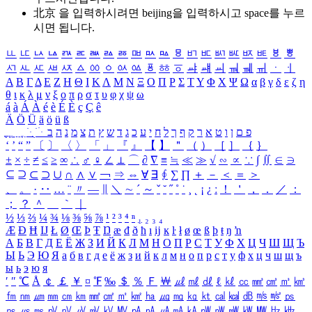
北京 을 입력하시려면
beijing
을 입력하시고 space를 누르
시면 됩니다.
ㅥ
ㅦ
ㅧ
ㅨ
ㅩ
ㅪ
ㅫ
ㅬ
ㅭ
ㅮ
ㅯ
ㅰ
ㅱ
ㅲ
ㅳ
ㅴ
ㅵ
ㅶ
ㅷ
ㅸ
ㅹ
ㅺ
ㅻ
ㅼ
ㅽ
ㅾ
ㅿ
ㆀ
ㆁ
ㆂ
ㆃ
ㆄ
ㆅ
ㆆ
ㆇ
ㆈ
ㆉ
ㆊ
ㆋ
ㆌ
ㆍ
ㆎ
Α
Β
Γ
Δ
Ε
Ζ
Η
Θ
Ι
Κ
Λ
Μ
Ν
Ξ
Ο
Π
Ρ
Σ
Τ
Υ
Φ
Χ
Ψ
Ω
α
β
γ
δ
ε
ζ
η
θ
ι
κ
λ
μ
ν
ξ
ο
π
ρ
σ
τ
υ
φ
χ
ψ
ω
á
à
Á
À
é
è
É
È
ç
Ç
ê
Ä
Ö
Ü
ä
ö
ü
ß
ְ
ֳ
ֲ
ֱ
ָ
ַ
ֵ
ֶ
ִ
ֹ
ּ
ֻ
ׂ
ׁ
ּ
ב
ה
נ
מ
צ
ת
ץ
ש
ד
ג
כ
ע
י
ח
ל
ך
ף
ק
ר
א
ט
ו
ן
ם
פ
‘
’
“
”
〔
〕
〈
〉
「
」
『
』
【
】
＂
（
）
［
］
｛
｝
±
×
÷
≠
≤
≥
∞
∴
♂
♀
∠
⊥
⌒
∂
∇
≡
≒
≪
≫
√
∽
∝
∵
∫
∬
∈
∋
⊆
⊇
⊂
⊃
∪
∩
∧
∨
￢
⇒
⇔
∀
∃
∮
∑
∏
＋
－
＜
＝
＞
、
。
·
‥
…
¨
〃
―
∥
＼
∼
´
～
ˇ
˘
˝
˚
˙
¸
˛
¡
¿
ː
！
＇
，
．
／
：
；
？
＾
＿
｀
｜
½
⅓
⅔
¼
¾
⅛
⅜
⅝
⅞
¹
²
³
⁴
ⁿ
₁
₂
₃
₄
Æ
Ð
Ħ
Ĳ
Ł
Ø
Œ
Þ
Ŧ
Ŋ
æ
đ
ð
ħ
ı
ĳ
ĸ
ŀ
ł
ø
œ
ß
þ
ŧ
ŋ
ŉ
А
Б
В
Г
Д
Е
Ё
Ж
З
И
Й
К
Л
М
Н
О
П
Р
С
Т
У
Ф
Х
Ц
Ч
Ш
Щ
Ъ
Ы
Ь
Э
Ю
Я
а
б
в
г
д
е
ё
ж
з
и
й
к
л
м
н
о
п
р
с
т
у
ф
х
ц
ч
ш
щ
ъ
ы
ь
э
ю
я
′
″
℃
Å
￠
￡
￥
¤
℉
‰
＄
％
Ｆ
￦
㎕
㎖
㎗
ℓ
㎘
㏄
㎣
㎤
㎥
㎦
㎙
㎚
㎛
㎜
㎝
㎞
㎟
㎠
㎡
㎢
㏊
㎍
㎎
㎏
㏏
㎈
㎉
㏈
㎧
㎨
㎰
㎱
㎲
㎳
㎴
㎵
㎶
㎷
㎸
㎹
㎀
㎁
㎂
㎃
㎄
㎺
㎻
㎽
㎾
㎿
㎐
㎑