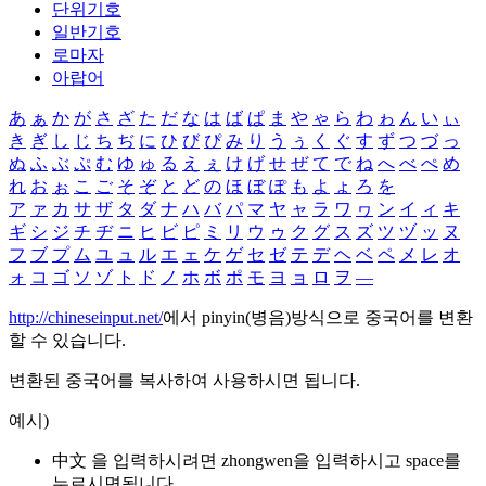
단위기호
일반기호
로마자
아랍어
あ
ぁ
か
が
さ
ざ
た
だ
な
は
ば
ぱ
ま
や
ゃ
ら
わ
ゎ
ん
い
ぃ
き
ぎ
し
じ
ち
ぢ
に
ひ
び
ぴ
み
り
う
ぅ
く
ぐ
す
ず
つ
づ
っ
ぬ
ふ
ぶ
ぷ
む
ゆ
ゅ
る
え
ぇ
け
げ
せ
ぜ
て
で
ね
へ
べ
ぺ
め
れ
お
ぉ
こ
ご
そ
ぞ
と
ど
の
ほ
ぼ
ぽ
も
よ
ょ
ろ
を
ア
ァ
カ
サ
ザ
タ
ダ
ナ
ハ
バ
パ
マ
ヤ
ャ
ラ
ワ
ヮ
ン
イ
ィ
キ
ギ
シ
ジ
チ
ヂ
ニ
ヒ
ビ
ピ
ミ
リ
ウ
ゥ
ク
グ
ス
ズ
ツ
ヅ
ッ
ヌ
フ
ブ
プ
ム
ユ
ュ
ル
エ
ェ
ケ
ゲ
セ
ゼ
テ
デ
ヘ
ベ
ペ
メ
レ
オ
ォ
コ
ゴ
ソ
ゾ
ト
ド
ノ
ホ
ボ
ポ
モ
ヨ
ョ
ロ
ヲ
―
http://chineseinput.net/
에서 pinyin(병음)방식으로 중국어를 변환
할 수 있습니다.
변환된 중국어를 복사하여 사용하시면 됩니다.
예시)
中文 을 입력하시려면
zhongwen
을 입력하시고 space를
누르시면됩니다.