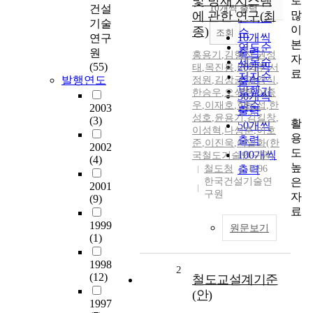
및 방재 시스템
로
순
건설
10개씩 출력
내림차순
많
에 관한 연구(최
인기도
기술
이
종)
순
조회
10개씩
연구
본
연도순
출력
원
홍용기
,
김형진
,
권성
자
제목순
(55)
20개씩
태
,
목진용
,
이학주
,
서
료
저자순
발행연도
정원
,
김상균
,
김경식
,
출력
발행기
한승우
,
오석문
,
이종
30개씩
우
,
이재호
,
한문섭
관순
,
한
2003
출력
성호
,
윤용기
,
김길창
,
(3)
활
50개씩
이성혁
,
나성훈
,
이호
용
출력
준
,
이진욱
,
이일화(한
2002
도
100개씩
국철도기술연구원)
(4)
높
철도청
출력
1996
은
한국건설기술연
2001
구원
자
(9)
료
1999
원문보기
(1)
1998
2
(12)
철도교설계기준
(안)
1997