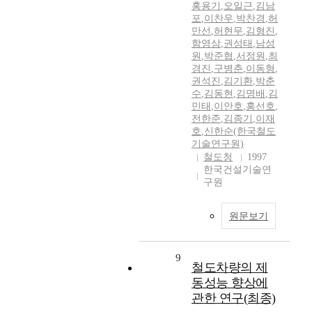
홍용기
,
오일근
,
김남
포
,
이찬우
,
박찬경
,
허
만선
,
허현무
,
김형진
,
함영삼
,
권성태
,
남성
원
,
박준협
,
서정원
,
최
경진
,
구병춘
,
이동형
,
권석진
,
김기환
,
박춘
수
,
김동현
,
김명배
,
김
민태
,
이안호
,
홍선호
,
전한준
,
김종기
,
이재
호
,
신한순(한국철도
기술연구원)
철도청
1997
한국건설기술연
구원
원문보기
9
철도차량의 제
동성능 향상에
관한 연구(최종)