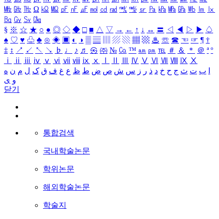
㎒
㎓
㎔
Ω
㏀
㏁
㎊
㎋
㎌
㏖
㏅
㎭
㎮
㎯
㏛
㎩
㎪
㎫
㎬
㏝
㏐
㏓
㏃
㏉
㏜
㏆
§
※
☆
★
○
●
◎
◇
◆
□
■
△
▽
→
←
↑
↓
↔
〓
◁
◀
▷
▶
♤
♠
♡
♥
♧
♣
⊙
◈
▣
◐
◑
▒
▤
▥
▨
▧
▦
▩
♨
☏
☎
☜
☞
¶
†
‡
↕
↗
↙
↖
↘
♭
♩
♪
♬
㉿
㈜
№
㏇
™
㏂
㏘
℡
＃
＆
＊
＠
ª
º
ⅰ
ⅱ
ⅲ
ⅳ
ⅴ
ⅵ
ⅶ
ⅷ
ⅸ
ⅹ
Ⅰ
Ⅱ
Ⅲ
Ⅳ
Ⅴ
Ⅵ
Ⅶ
Ⅷ
Ⅸ
Ⅹ
ا
ب
ت
ث
ج
ح
خ
د
ذ
ر
ز
س
ش
ص
ض
ط
ظ
ع
غ
ف
ق
ک
ل
م
ن
ه
و
ی
닫기
통합검색
국내학술논문
학위논문
해외학술논문
학술지