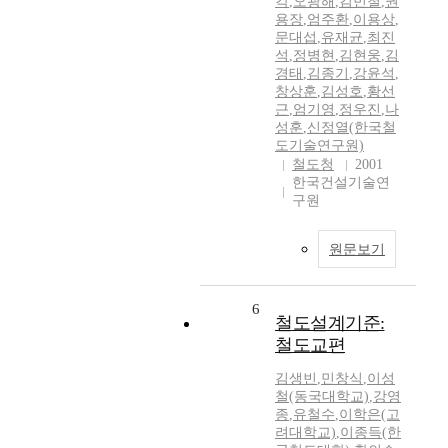
각
,
오광해
,
김민철
,
권
용장
,
엄주환
,
이용상
,
문대섭
,
유재균
,
최진
석
,
정병현
,
김현웅
,
김
경태
,
김종기
,
강윤석
,
창상훈
,
김성호
,
황선
근
,
엄기영
,
정우진
,
나
성훈
,
신정열(한국철
도기술연구원)
철도청
2001
한국건설기술연
구원
원문보기
6
철도설계기준:
철도교편
김생빈
,
민창식
,
이성
철(동국대학교)
,
강영
종
,
유철수
,
이학은(고
려대학교)
,
이종득(한