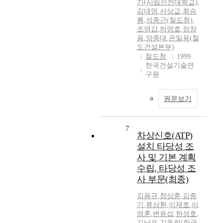
기(시립인천대학교)
,
김대영
,
서상교
,
최승
룡
,
석종근(철도청)
,
조영갑
,
허영호
,
정장
용
,
양종대
,
은일용(철
도건설본부)
철도청
1999
한국건설기술연
구원
원문보기
7
차상신호(ATP)
설치 타당성 조
사 및 기본 계획
수립, 타당성 조
사 부문(최종)
김용규
,
창상훈
,
김종
기
,
류상환
,
이재호
,
이
영훈
,
변윤섭
,
한성호
,
김남포
,
김동희(한국