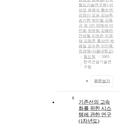
철도기술연구원)
,
이
성모
,
유병석
,
황순연
,
김점산
,
오승
,
김남주
,
송기한
,
박민철
,
김동
규
,
외
,
5인
,
양재석
,
이
민희
,
장유림
,
김혜란
,
안성철
,
이정은
,
이경
재
,
김동준
,
홍상연
,
박
용일
,
김수현
,
이인묵
,
장경욱(서울대학교)
철도청
2003
한국건설기술연
구원
원문보기
8
기존선의 고속
화를 위한 시스
템에 관한 연구
(1차년도)