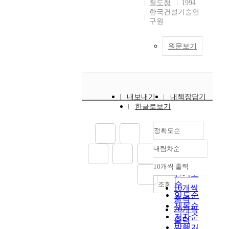
철도청
1994
한국건설기술연
구원
원문보기
내보내기
내책장담기
한글로보기
정확도순
내림차순
정확도
순
10개씩 출력
내림차순
인기도
순
조회
10개씩
연도순
출력
제목순
20개씩
저자순
출력
발행기