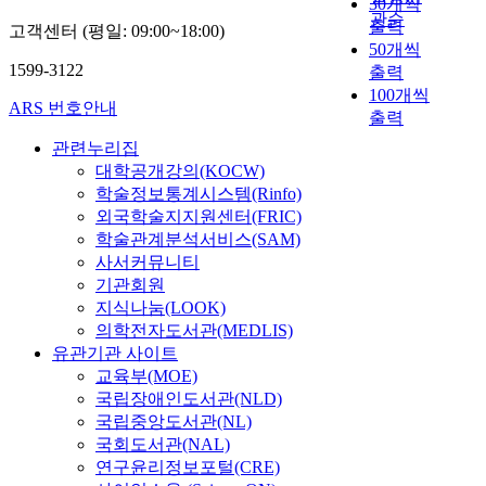
30개씩
관순
출력
고객센터 (평일: 09:00~18:00)
50개씩
1599-3122
출력
100개씩
ARS 번호안내
출력
관련누리집
대학공개강의(KOCW)
학술정보통계시스템(Rinfo)
외국학술지지원센터(FRIC)
학술관계분석서비스(SAM)
사서커뮤니티
기관회원
지식나눔(LOOK)
의학전자도서관(MEDLIS)
유관기관 사이트
교육부(MOE)
국립장애인도서관(NLD)
국립중앙도서관(NL)
국회도서관(NAL)
연구윤리정보포털(CRE)