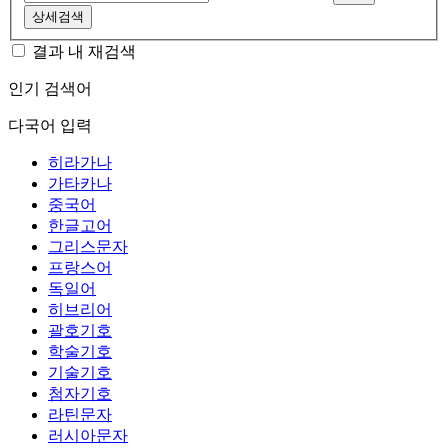
상세검색
결과 내 재검색
인기 검색어
다국어 입력
히라가나
가타카나
중국어
한글고어
그리스문자
프랑스어
독일어
히브리어
괄호기호
학술기호
기술기호
첨자기호
라틴문자
러시아문자