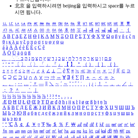
北京 을 입력하시려면
beijing
을 입력하시고 space를 누르
시면 됩니다.
ㅥ
ㅦ
ㅧ
ㅨ
ㅩ
ㅪ
ㅫ
ㅬ
ㅭ
ㅮ
ㅯ
ㅰ
ㅱ
ㅲ
ㅳ
ㅴ
ㅵ
ㅶ
ㅷ
ㅸ
ㅹ
ㅺ
ㅻ
ㅼ
ㅽ
ㅾ
ㅿ
ㆀ
ㆁ
ㆂ
ㆃ
ㆄ
ㆅ
ㆆ
ㆇ
ㆈ
ㆉ
ㆊ
ㆋ
ㆌ
ㆍ
ㆎ
Α
Β
Γ
Δ
Ε
Ζ
Η
Θ
Ι
Κ
Λ
Μ
Ν
Ξ
Ο
Π
Ρ
Σ
Τ
Υ
Φ
Χ
Ψ
Ω
α
β
γ
δ
ε
ζ
η
θ
ι
κ
λ
μ
ν
ξ
ο
π
ρ
σ
τ
υ
φ
χ
ψ
ω
á
à
Á
À
é
è
É
È
ç
Ç
ê
Ä
Ö
Ü
ä
ö
ü
ß
ְ
ֳ
ֲ
ֱ
ָ
ַ
ֵ
ֶ
ִ
ֹ
ּ
ֻ
ׂ
ׁ
ּ
ב
ה
נ
מ
צ
ת
ץ
ש
ד
ג
כ
ע
י
ח
ל
ך
ף
ק
ר
א
ט
ו
ן
ם
פ
‘
’
“
”
〔
〕
〈
〉
「
」
『
』
【
】
＂
（
）
［
］
｛
｝
±
×
÷
≠
≤
≥
∞
∴
♂
♀
∠
⊥
⌒
∂
∇
≡
≒
≪
≫
√
∽
∝
∵
∫
∬
∈
∋
⊆
⊇
⊂
⊃
∪
∩
∧
∨
￢
⇒
⇔
∀
∃
∮
∑
∏
＋
－
＜
＝
＞
、
。
·
‥
…
¨
〃
―
∥
＼
∼
´
～
ˇ
˘
˝
˚
˙
¸
˛
¡
¿
ː
！
＇
，
．
／
：
；
？
＾
＿
｀
｜
½
⅓
⅔
¼
¾
⅛
⅜
⅝
⅞
¹
²
³
⁴
ⁿ
₁
₂
₃
₄
Æ
Ð
Ħ
Ĳ
Ł
Ø
Œ
Þ
Ŧ
Ŋ
æ
đ
ð
ħ
ı
ĳ
ĸ
ŀ
ł
ø
œ
ß
þ
ŧ
ŋ
ŉ
А
Б
В
Г
Д
Е
Ё
Ж
З
И
Й
К
Л
М
Н
О
П
Р
С
Т
У
Ф
Х
Ц
Ч
Ш
Щ
Ъ
Ы
Ь
Э
Ю
Я
а
б
в
г
д
е
ё
ж
з
и
й
к
л
м
н
о
п
р
с
т
у
ф
х
ц
ч
ш
щ
ъ
ы
ь
э
ю
я
′
″
℃
Å
￠
￡
￥
¤
℉
‰
＄
％
Ｆ
￦
㎕
㎖
㎗
ℓ
㎘
㏄
㎣
㎤
㎥
㎦
㎙
㎚
㎛
㎜
㎝
㎞
㎟
㎠
㎡
㎢
㏊
㎍
㎎
㎏
㏏
㎈
㎉
㏈
㎧
㎨
㎰
㎱
㎲
㎳
㎴
㎵
㎶
㎷
㎸
㎹
㎀
㎁
㎂
㎃
㎄
㎺
㎻
㎽
㎾
㎿
㎐
㎑