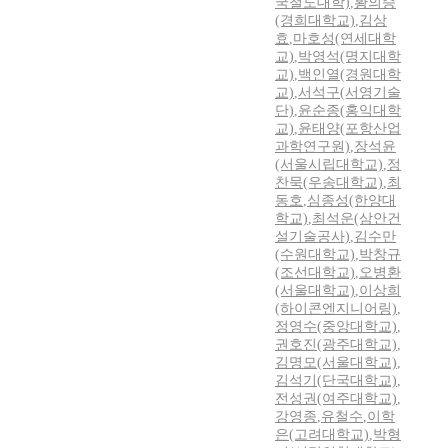
국철도대학)
,
황의승
(경희대학교)
,
김상
효
,
마호성(연세대학
교)
,
박영석(명지대학
교)
,
백인열(경원대학
교)
,
서석구(서영기술
단)
,
윤순종(홍익대학
교)
,
윤태양(포항산업
과학연구원)
,
장석윤
(서울시립대학교)
,
정
찬묵(우송대학교)
,
최
동호
,
심종성(한양대
학교)
,
최석운(삼안건
설기술공사)
,
김수만
(수원대학교)
,
박창규
(조선대학교)
,
오병환
(서울대학교)
,
이상희
(하이콘엔지니어링)
,
정영수(중앙대학교)
,
권호진(광주대학교)
,
김명모(서울대학교)
,
김석기(단국대학교)
,
전성권(여주대학교)
,
강영종
,
유철수
,
이학
은(고려대학교)
,
박형