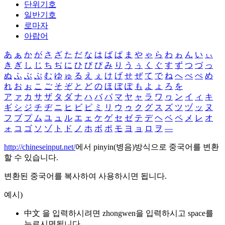
단위기호
일반기호
로마자
아랍어
あ
ぁ
か
が
さ
ざ
た
だ
な
は
ば
ぱ
ま
や
ゃ
ら
わ
ゎ
ん
い
ぃ
き
ぎ
し
じ
ち
ぢ
に
ひ
び
ぴ
み
り
う
ぅ
く
ぐ
す
ず
つ
づ
っ
ぬ
ふ
ぶ
ぷ
む
ゆ
ゅ
る
え
ぇ
け
げ
せ
ぜ
て
で
ね
へ
べ
ぺ
め
れ
お
ぉ
こ
ご
そ
ぞ
と
ど
の
ほ
ぼ
ぽ
も
よ
ょ
ろ
を
ア
ァ
カ
サ
ザ
タ
ダ
ナ
ハ
バ
パ
マ
ヤ
ャ
ラ
ワ
ヮ
ン
イ
ィ
キ
ギ
シ
ジ
チ
ヂ
ニ
ヒ
ビ
ピ
ミ
リ
ウ
ゥ
ク
グ
ス
ズ
ツ
ヅ
ッ
ヌ
フ
ブ
プ
ム
ユ
ュ
ル
エ
ェ
ケ
ゲ
セ
ゼ
テ
デ
ヘ
ベ
ペ
メ
レ
オ
ォ
コ
ゴ
ソ
ゾ
ト
ド
ノ
ホ
ボ
ポ
モ
ヨ
ョ
ロ
ヲ
―
http://chineseinput.net/
에서 pinyin(병음)방식으로 중국어를 변환
할 수 있습니다.
변환된 중국어를 복사하여 사용하시면 됩니다.
예시)
中文 을 입력하시려면
zhongwen
을 입력하시고 space를
누르시면됩니다.