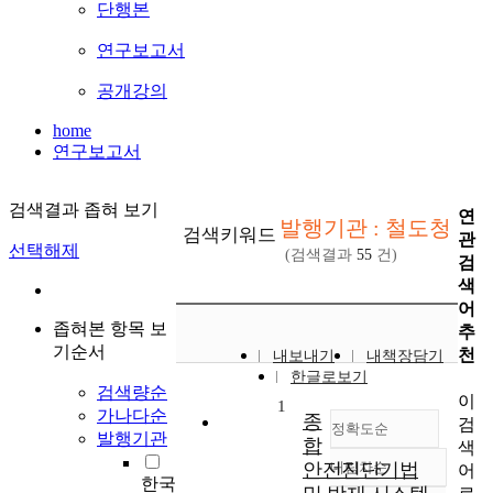
단행본
연구보고서
공개강의
home
연구보고서
검색결과 좁혀 보기
연
발행기관 : 철도청
검색키워드
관
선택해제
(검색결과
55
건)
검
색
어
좁혀본 항목 보
추
기순서
천
내보내기
내책장담기
한글로보기
검색량순
이
1
가나다순
종
검
정확도순
발행기관
합
색
안전진단기법
내림차순
어
정확도
한국