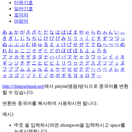
단위기호
일반기호
로마자
아랍어
あ
ぁ
か
が
さ
ざ
た
だ
な
は
ば
ぱ
ま
や
ゃ
ら
わ
ゎ
ん
い
ぃ
き
ぎ
し
じ
ち
ぢ
に
ひ
び
ぴ
み
り
う
ぅ
く
ぐ
す
ず
つ
づ
っ
ぬ
ふ
ぶ
ぷ
む
ゆ
ゅ
る
え
ぇ
け
げ
せ
ぜ
て
で
ね
へ
べ
ぺ
め
れ
お
ぉ
こ
ご
そ
ぞ
と
ど
の
ほ
ぼ
ぽ
も
よ
ょ
ろ
を
ア
ァ
カ
サ
ザ
タ
ダ
ナ
ハ
バ
パ
マ
ヤ
ャ
ラ
ワ
ヮ
ン
イ
ィ
キ
ギ
シ
ジ
チ
ヂ
ニ
ヒ
ビ
ピ
ミ
リ
ウ
ゥ
ク
グ
ス
ズ
ツ
ヅ
ッ
ヌ
フ
ブ
プ
ム
ユ
ュ
ル
エ
ェ
ケ
ゲ
セ
ゼ
テ
デ
ヘ
ベ
ペ
メ
レ
オ
ォ
コ
ゴ
ソ
ゾ
ト
ド
ノ
ホ
ボ
ポ
モ
ヨ
ョ
ロ
ヲ
―
http://chineseinput.net/
에서 pinyin(병음)방식으로 중국어를 변환
할 수 있습니다.
변환된 중국어를 복사하여 사용하시면 됩니다.
예시)
中文 을 입력하시려면
zhongwen
을 입력하시고 space를
누르시면됩니다.