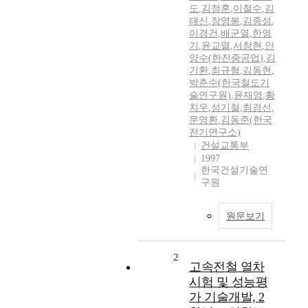
도
,
김정훈
,
이철수
,
김
태신
,
장영봉
,
김종성
,
이경건
,
배군열
,
한영
기
,
윤교열
,
서창현
,
안
양수(한진중공업)
,
김
기환
,
최규형
,
김동현
,
박춘수(한국철도기
술연구원)
,
윤재영
,
황
치우
,
성기철
,
최경선
,
문영환
,
김동준(한국
전기연구소)
건설교통부
1997
한국건설기술연
구원
원문보기
2
고속전철 열차
시험 및 성능평
가 기술개발, 2