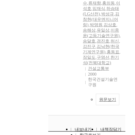
수
,
류재향
,
홍의동
,
이
석호
,
임재식
,
하승태
(LG산전)
,
박성규
,
김
창현(대우엔지니어
링)
,
박영원
,
김상호
,
송해상
,
유일상
,
이중
윤(고등기술연구원)
,
송달호
,
경진호
,
허신
,
강진구
,
김낙현(한국
기계연구원)
,
홍동표
,
장일도
,
구영선
,
한기
석(전북대학교)
건설교통부
2000
한국건설기술연
구원
원문보기
내보내기
내책장담기