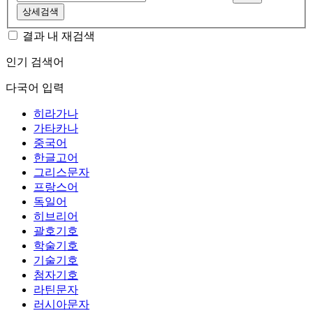
상세검색
결과 내 재검색
인기 검색어
다국어 입력
히라가나
가타카나
중국어
한글고어
그리스문자
프랑스어
독일어
히브리어
괄호기호
학술기호
기술기호
첨자기호
라틴문자
러시아문자