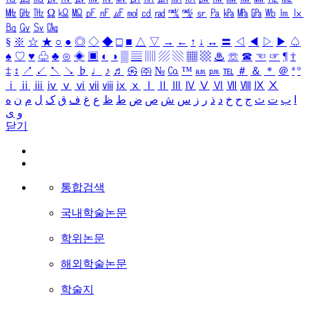
㎒
㎓
㎔
Ω
㏀
㏁
㎊
㎋
㎌
㏖
㏅
㎭
㎮
㎯
㏛
㎩
㎪
㎫
㎬
㏝
㏐
㏓
㏃
㏉
㏜
㏆
§
※
☆
★
○
●
◎
◇
◆
□
■
△
▽
→
←
↑
↓
↔
〓
◁
◀
▷
▶
♤
♠
♡
♥
♧
♣
⊙
◈
▣
◐
◑
▒
▤
▥
▨
▧
▦
▩
♨
☏
☎
☜
☞
¶
†
‡
↕
↗
↙
↖
↘
♭
♩
♪
♬
㉿
㈜
№
㏇
™
㏂
㏘
℡
＃
＆
＊
＠
ª
º
ⅰ
ⅱ
ⅲ
ⅳ
ⅴ
ⅵ
ⅶ
ⅷ
ⅸ
ⅹ
Ⅰ
Ⅱ
Ⅲ
Ⅳ
Ⅴ
Ⅵ
Ⅶ
Ⅷ
Ⅸ
Ⅹ
ا
ب
ت
ث
ج
ح
خ
د
ذ
ر
ز
س
ش
ص
ض
ط
ظ
ع
غ
ف
ق
ک
ل
م
ن
ه
و
ی
닫기
통합검색
국내학술논문
학위논문
해외학술논문
학술지