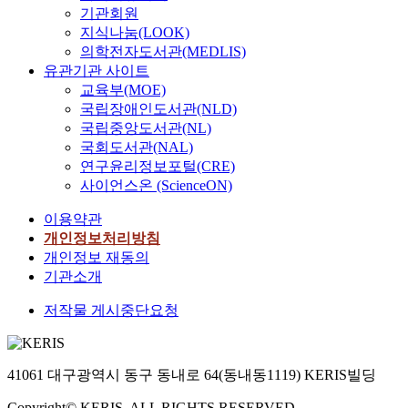
기관회원
지식나눔(LOOK)
의학전자도서관(MEDLIS)
유관기관 사이트
교육부(MOE)
국립장애인도서관(NLD)
국립중앙도서관(NL)
국회도서관(NAL)
연구윤리정보포털(CRE)
사이언스온 (ScienceON)
이용약관
개인정보처리방침
개인정보 재동의
기관소개
저작물 게시중단요청
41061 대구광역시 동구 동내로 64(동내동1119) KERIS빌딩
Copyright© KERIS. ALL RIGHTS RESERVED