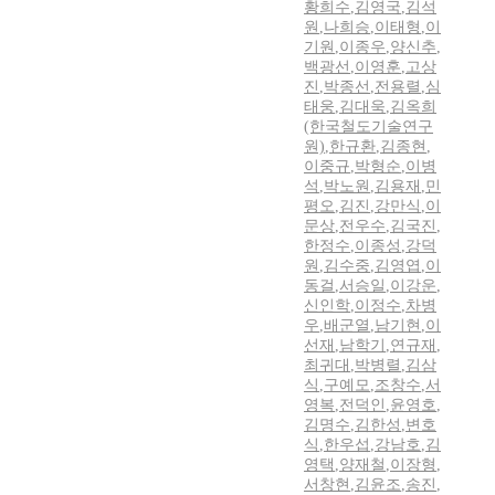
황희수
,
김영국
,
김석
원
,
나희승
,
이태형
,
이
기원
,
이종우
,
양신추
,
백광선
,
이영훈
,
고상
진
,
박종선
,
전용렬
,
심
태웅
,
김대욱
,
김옥희
(한국철도기술연구
원)
,
한규환
,
김종현
,
이중규
,
박형순
,
이병
석
,
박노원
,
김용재
,
민
평오
,
김진
,
강만식
,
이
문상
,
전우수
,
김국진
,
한정수
,
이종성
,
강덕
원
,
김수중
,
김영엽
,
이
동걸
,
서승일
,
이강운
,
신인학
,
이정수
,
차병
우
,
배군열
,
남기현
,
이
선재
,
남학기
,
연규재
,
최귀대
,
박병렬
,
김삼
식
,
구예모
,
조창수
,
서
영복
,
전덕인
,
윤영호
,
김명수
,
김한성
,
변호
식
,
한우섭
,
강남호
,
김
영택
,
양재철
,
이장형
,
서창현
,
김윤조
,
송진
,