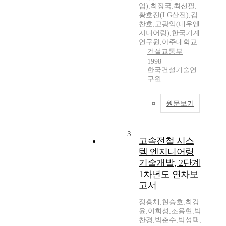
업)
,
최장국
,
최선필
,
황호진(LG산전)
,
김
찬호
,
고광익(대우엔
지니어링)
,
한국기계
연구원
,
아주대학교
건설교통부
1998
한국건설기술연
구원
원문보기
3
고속전철 시스
템 엔지니어링
기술개발, 2단계
1차년도 연차보
고서
정흥채
,
현승호
,
최강
윤
,
이희성
,
조용현
,
박
찬경
,
박춘수
,
박성택
,