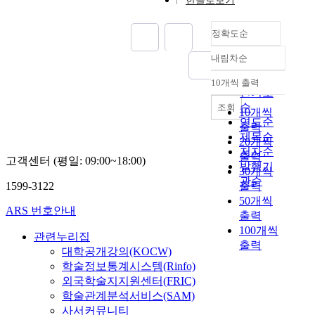
한글로보기
정확도순
내림차순
정확도
순
10개씩 출력
내림차순
인기도
순
조회
10개씩
연도순
출력
제목순
20개씩
저자순
출력
고객센터 (평일: 09:00~18:00)
발행기
30개씩
관순
1599-3122
출력
50개씩
ARS 번호안내
출력
100개씩
관련누리집
출력
대학공개강의(KOCW)
학술정보통계시스템(Rinfo)
외국학술지지원센터(FRIC)
학술관계분석서비스(SAM)
사서커뮤니티