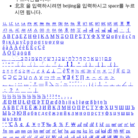
北京 을 입력하시려면
beijing
을 입력하시고 space를 누르
시면 됩니다.
ㅥ
ㅦ
ㅧ
ㅨ
ㅩ
ㅪ
ㅫ
ㅬ
ㅭ
ㅮ
ㅯ
ㅰ
ㅱ
ㅲ
ㅳ
ㅴ
ㅵ
ㅶ
ㅷ
ㅸ
ㅹ
ㅺ
ㅻ
ㅼ
ㅽ
ㅾ
ㅿ
ㆀ
ㆁ
ㆂ
ㆃ
ㆄ
ㆅ
ㆆ
ㆇ
ㆈ
ㆉ
ㆊ
ㆋ
ㆌ
ㆍ
ㆎ
Α
Β
Γ
Δ
Ε
Ζ
Η
Θ
Ι
Κ
Λ
Μ
Ν
Ξ
Ο
Π
Ρ
Σ
Τ
Υ
Φ
Χ
Ψ
Ω
α
β
γ
δ
ε
ζ
η
θ
ι
κ
λ
μ
ν
ξ
ο
π
ρ
σ
τ
υ
φ
χ
ψ
ω
á
à
Á
À
é
è
É
È
ç
Ç
ê
Ä
Ö
Ü
ä
ö
ü
ß
ְ
ֳ
ֲ
ֱ
ָ
ַ
ֵ
ֶ
ִ
ֹ
ּ
ֻ
ׂ
ׁ
ּ
ב
ה
נ
מ
צ
ת
ץ
ש
ד
ג
כ
ע
י
ח
ל
ך
ף
ק
ר
א
ט
ו
ן
ם
פ
‘
’
“
”
〔
〕
〈
〉
「
」
『
』
【
】
＂
（
）
［
］
｛
｝
±
×
÷
≠
≤
≥
∞
∴
♂
♀
∠
⊥
⌒
∂
∇
≡
≒
≪
≫
√
∽
∝
∵
∫
∬
∈
∋
⊆
⊇
⊂
⊃
∪
∩
∧
∨
￢
⇒
⇔
∀
∃
∮
∑
∏
＋
－
＜
＝
＞
、
。
·
‥
…
¨
〃
―
∥
＼
∼
´
～
ˇ
˘
˝
˚
˙
¸
˛
¡
¿
ː
！
＇
，
．
／
：
；
？
＾
＿
｀
｜
½
⅓
⅔
¼
¾
⅛
⅜
⅝
⅞
¹
²
³
⁴
ⁿ
₁
₂
₃
₄
Æ
Ð
Ħ
Ĳ
Ł
Ø
Œ
Þ
Ŧ
Ŋ
æ
đ
ð
ħ
ı
ĳ
ĸ
ŀ
ł
ø
œ
ß
þ
ŧ
ŋ
ŉ
А
Б
В
Г
Д
Е
Ё
Ж
З
И
Й
К
Л
М
Н
О
П
Р
С
Т
У
Ф
Х
Ц
Ч
Ш
Щ
Ъ
Ы
Ь
Э
Ю
Я
а
б
в
г
д
е
ё
ж
з
и
й
к
л
м
н
о
п
р
с
т
у
ф
х
ц
ч
ш
щ
ъ
ы
ь
э
ю
я
′
″
℃
Å
￠
￡
￥
¤
℉
‰
＄
％
Ｆ
￦
㎕
㎖
㎗
ℓ
㎘
㏄
㎣
㎤
㎥
㎦
㎙
㎚
㎛
㎜
㎝
㎞
㎟
㎠
㎡
㎢
㏊
㎍
㎎
㎏
㏏
㎈
㎉
㏈
㎧
㎨
㎰
㎱
㎲
㎳
㎴
㎵
㎶
㎷
㎸
㎹
㎀
㎁
㎂
㎃
㎄
㎺
㎻
㎽
㎾
㎿
㎐
㎑