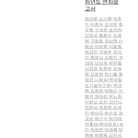
차년도 연차보
고서
최강윤
,
김기환
,
박춘
수
,
이종우
,
오석문
,
최
규형
,
구세완
,
송정란
,
김영국
,
황희수
,
조용
현
,
구동희
,
권삼영
,
신
형섭
,
이태형
,
이동형
,
최경진
,
구병춘
,
권석
진
,
함영삼
,
김형진
,
권
성태
,
남성원
,
박준협
,
서정원
,
허현무
,
유원
희
,
김동현
,
한기흥
,
목
재균
,
나희승(한국철
도기술연구원)
,
한규
환
,
김종현
,
박형순
,
이
병석
,
장대성
,
박노원
,
민평오
,
김진
,
강만식
,
정현석
,
곽종현
,
김국
진
,
박상규
,
박순조
,
경
규담
,
박근수
,
박규태
,
천홍정(현대정공)
,
송
진
,
박창문
,
박광복
,
탁
현배
,
박종목
,
김진선
,