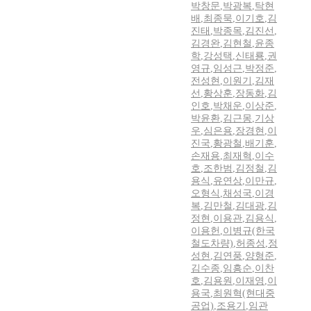
박창문
,
박광복
,
탁현
배
,
최종묵
,
이기호
,
김
진태
,
박종목
,
김진선
,
김경완
,
김현철
,
윤종
학
,
강성택
,
신태룡
,
권
영규
,
임성근
,
박정준
,
전성현
,
이원기
,
김재
선
,
황상훈
,
장동화
,
김
인호
,
박채운
,
이상준
,
박윤환
,
김근몽
,
기상
우
,
심은용
,
장경현
,
이
진국
,
황광철
,
배기훈
,
손재용
,
최재혁
,
이수
호
,
조한범
,
김정철
,
김
용식
,
유연상
,
이만규
,
오형식
,
채성국
,
이경
복
,
김만철
,
김대광
,
김
정현
,
이용관
,
김용식
,
이용헌
,
이병규(한국
철도차량)
,
허종성
,
정
성현
,
김연풍
,
양형준
,
김수종
,
임흥순
,
이찬
호
,
김용원
,
이재영
,
이
용국
,
최원혁(현대중
공업)
,
조용기
,
임관