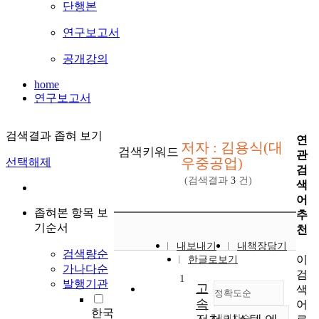
단행본
연구보고서
공개강의
home
연구보고서
검색결과 좁혀 보기
연
저자 : 김용식(대
검색키워드
관
우중공업)
선택해제
검
(검색결과
3
건)
색
어
좁혀본 항목 보
추
기순서
천
내보내기
내책장담기
검색량순
이
한글로보기
가나다순
검
1
발행기관
고
색
정확도순
속
어
한국
내림차순