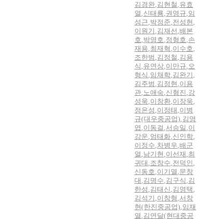
김경완
,
김현철
,
유효
열
,
신태룡
,
권영규
,
임
성근
,
박정준
,
전성현
,
이원기
,
김재선
,
배본
호
,
박영호
,
정형호
,
손
재용
,
최재혁
,
이수호
,
조한범
,
김정철
,
김용
식
,
유연상
,
이만규
,
오
형식
,
임채학
,
김완기
,
김주범
,
김정현
,
이용
관
,
노애숙
,
신형진
,
강
성욱
,
이창환
,
이장욱
,
정은성
,
이정태
,
이병
규(대우중공업)
,
김영
엽
,
이동걸
,
서승일
,
이
강운
,
엄태화
,
신인학
,
이정수
,
차병우
,
배군
열
,
남기현
,
이선재
,
최
귀대
,
조창수
,
전덕인
,
신동호
,
이기열
,
문창
대
,
김명수
,
김구식
,
김
한성
,
김태신
,
김영택
,
김석기
,
이창형
,
서창
현(한진중공업)
,
임재
열
,
김연달(현대중공