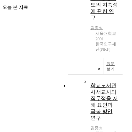
도의 지속성
오늘 본 자료
에 관한 연
구
김종성
서울대학교
2001
한국연구재
단(NRF)
원문
보기
5
학교도서관
사서교사의
직무적응 저
해 요인과
극복 방안
연구
김종성