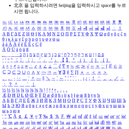
北京 을 입력하시려면
beijing
을 입력하시고 space를 누르
시면 됩니다.
ㅥ
ㅦ
ㅧ
ㅨ
ㅩ
ㅪ
ㅫ
ㅬ
ㅭ
ㅮ
ㅯ
ㅰ
ㅱ
ㅲ
ㅳ
ㅴ
ㅵ
ㅶ
ㅷ
ㅸ
ㅹ
ㅺ
ㅻ
ㅼ
ㅽ
ㅾ
ㅿ
ㆀ
ㆁ
ㆂ
ㆃ
ㆄ
ㆅ
ㆆ
ㆇ
ㆈ
ㆉ
ㆊ
ㆋ
ㆌ
ㆍ
ㆎ
Α
Β
Γ
Δ
Ε
Ζ
Η
Θ
Ι
Κ
Λ
Μ
Ν
Ξ
Ο
Π
Ρ
Σ
Τ
Υ
Φ
Χ
Ψ
Ω
α
β
γ
δ
ε
ζ
η
θ
ι
κ
λ
μ
ν
ξ
ο
π
ρ
σ
τ
υ
φ
χ
ψ
ω
á
à
Á
À
é
è
É
È
ç
Ç
ê
Ä
Ö
Ü
ä
ö
ü
ß
ְ
ֳ
ֲ
ֱ
ָ
ַ
ֵ
ֶ
ִ
ֹ
ּ
ֻ
ׂ
ׁ
ּ
ב
ה
נ
מ
צ
ת
ץ
ש
ד
ג
כ
ע
י
ח
ל
ך
ף
ק
ר
א
ט
ו
ן
ם
פ
‘
’
“
”
〔
〕
〈
〉
「
」
『
』
【
】
＂
（
）
［
］
｛
｝
±
×
÷
≠
≤
≥
∞
∴
♂
♀
∠
⊥
⌒
∂
∇
≡
≒
≪
≫
√
∽
∝
∵
∫
∬
∈
∋
⊆
⊇
⊂
⊃
∪
∩
∧
∨
￢
⇒
⇔
∀
∃
∮
∑
∏
＋
－
＜
＝
＞
、
。
·
‥
…
¨
〃
―
∥
＼
∼
´
～
ˇ
˘
˝
˚
˙
¸
˛
¡
¿
ː
！
＇
，
．
／
：
；
？
＾
＿
｀
｜
½
⅓
⅔
¼
¾
⅛
⅜
⅝
⅞
¹
²
³
⁴
ⁿ
₁
₂
₃
₄
Æ
Ð
Ħ
Ĳ
Ł
Ø
Œ
Þ
Ŧ
Ŋ
æ
đ
ð
ħ
ı
ĳ
ĸ
ŀ
ł
ø
œ
ß
þ
ŧ
ŋ
ŉ
А
Б
В
Г
Д
Е
Ё
Ж
З
И
Й
К
Л
М
Н
О
П
Р
С
Т
У
Ф
Х
Ц
Ч
Ш
Щ
Ъ
Ы
Ь
Э
Ю
Я
а
б
в
г
д
е
ё
ж
з
и
й
к
л
м
н
о
п
р
с
т
у
ф
х
ц
ч
ш
щ
ъ
ы
ь
э
ю
я
′
″
℃
Å
￠
￡
￥
¤
℉
‰
＄
％
Ｆ
￦
㎕
㎖
㎗
ℓ
㎘
㏄
㎣
㎤
㎥
㎦
㎙
㎚
㎛
㎜
㎝
㎞
㎟
㎠
㎡
㎢
㏊
㎍
㎎
㎏
㏏
㎈
㎉
㏈
㎧
㎨
㎰
㎱
㎲
㎳
㎴
㎵
㎶
㎷
㎸
㎹
㎀
㎁
㎂
㎃
㎄
㎺
㎻
㎽
㎾
㎿
㎐
㎑