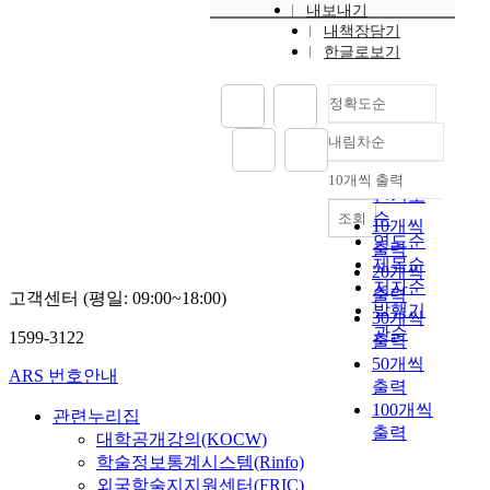
내보내기
내책장담기
한글로보기
정확도순
내림차순
정확도
순
10개씩 출력
내림차순
인기도
순
조회
10개씩
연도순
출력
제목순
20개씩
저자순
출력
고객센터 (평일: 09:00~18:00)
발행기
30개씩
관순
1599-3122
출력
50개씩
ARS 번호안내
출력
100개씩
관련누리집
출력
대학공개강의(KOCW)
학술정보통계시스템(Rinfo)
외국학술지지원센터(FRIC)