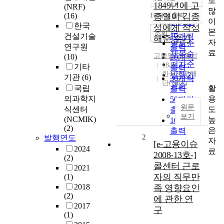
로
정확도
1849년에 고
(NRF)
많
순
(16)
10개씩 출력
종열이 김종
내림차순
이
인기도
한국
성에게 작성
본
순
조회
건설기술
10개씩
해준 수기
자
연도순
연구원
출력
료
제목순
고종열
,
김종성
(10)
20개씩
저자순
1849
기타
출력
한국연구재
발행기
기관
(6)
30개씩
단(NRF)
관순
활
국립
출력
용
의과학지
50개씩
원문
도
식센터
출력
보기
(NCMIK)
높
100개씩
(2)
은
출력
2
발행연도
자
[e-고용이슈
2024
료
2008-13호-]
(2)
콜센터 근로
2021
자의 직무만
(1)
2018
족 영향요인
(2)
에 관한 연
2017
구
(1)