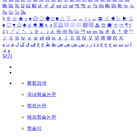
㎒
㎓
㎔
Ω
㏀
㏁
㎊
㎋
㎌
㏖
㏅
㎭
㎮
㎯
㏛
㎩
㎪
㎫
㎬
㏝
㏐
㏓
㏃
㏉
㏜
㏆
§
※
☆
★
○
●
◎
◇
◆
□
■
△
▽
→
←
↑
↓
↔
〓
◁
◀
▷
▶
♤
♠
♡
♥
♧
♣
⊙
◈
▣
◐
◑
▒
▤
▥
▨
▧
▦
▩
♨
☏
☎
☜
☞
¶
†
‡
↕
↗
↙
↖
↘
♭
♩
♪
♬
㉿
㈜
№
㏇
™
㏂
㏘
℡
＃
＆
＊
＠
ª
º
ⅰ
ⅱ
ⅲ
ⅳ
ⅴ
ⅵ
ⅶ
ⅷ
ⅸ
ⅹ
Ⅰ
Ⅱ
Ⅲ
Ⅳ
Ⅴ
Ⅵ
Ⅶ
Ⅷ
Ⅸ
Ⅹ
ا
ب
ت
ث
ج
ح
خ
د
ذ
ر
ز
س
ش
ص
ض
ط
ظ
ع
غ
ف
ق
ک
ل
م
ن
ه
و
ی
닫기
통합검색
국내학술논문
학위논문
해외학술논문
학술지