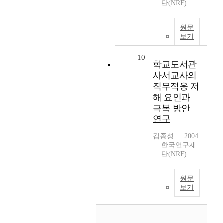
단(NRF)
원문
보기
10
학교도서관
사서교사의
직무적응 저
해 요인과
극복 방안
연구
김종성
2004
한국연구재
단(NRF)
원문
보기