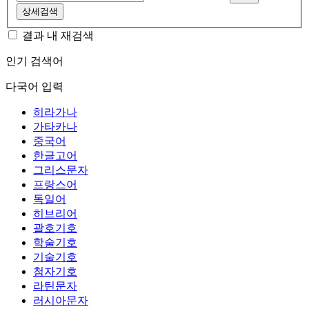
상세검색
결과 내 재검색
인기 검색어
다국어 입력
히라가나
가타카나
중국어
한글고어
그리스문자
프랑스어
독일어
히브리어
괄호기호
학술기호
기술기호
첨자기호
라틴문자
러시아문자