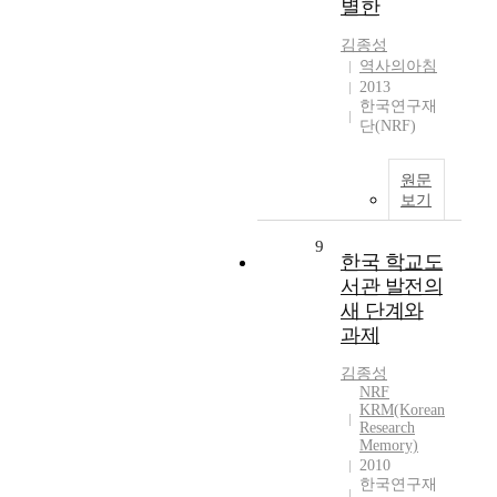
별한
김종성
역사의아침
2013
한국연구재
단(NRF)
원문
보기
9
한국 학교도
서관 발전의
새 단계와
과제
김종성
NRF
KRM(Korean
Research
Memory)
2010
한국연구재