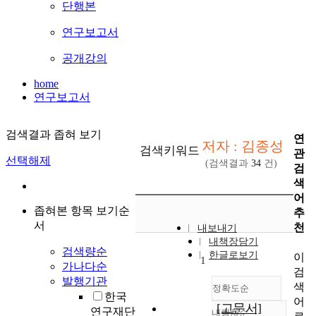
단행본
연구보고서
공개강의
home
연구보고서
검색결과 좁혀 보기
연
저자 : 김종성
검색키워드
관
선택해제
(검색결과
34
건)
검
색
어
좁혀본 항목 보기순
추
서
천
내보내기
내책장담기
검색량순
한글로보기
이
1
가나다순
검
발행기관
색
정확도순
한국
어
[고문서]
연구재단
내림차순