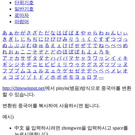
단위기호
일반기호
로마자
아랍어
あ
ぁ
か
が
さ
ざ
た
だ
な
は
ば
ぱ
ま
や
ゃ
ら
わ
ゎ
ん
い
ぃ
き
ぎ
し
じ
ち
ぢ
に
ひ
び
ぴ
み
り
う
ぅ
く
ぐ
す
ず
つ
づ
っ
ぬ
ふ
ぶ
ぷ
む
ゆ
ゅ
る
え
ぇ
け
げ
せ
ぜ
て
で
ね
へ
べ
ぺ
め
れ
お
ぉ
こ
ご
そ
ぞ
と
ど
の
ほ
ぼ
ぽ
も
よ
ょ
ろ
を
ア
ァ
カ
サ
ザ
タ
ダ
ナ
ハ
バ
パ
マ
ヤ
ャ
ラ
ワ
ヮ
ン
イ
ィ
キ
ギ
シ
ジ
チ
ヂ
ニ
ヒ
ビ
ピ
ミ
リ
ウ
ゥ
ク
グ
ス
ズ
ツ
ヅ
ッ
ヌ
フ
ブ
プ
ム
ユ
ュ
ル
エ
ェ
ケ
ゲ
セ
ゼ
テ
デ
ヘ
ベ
ペ
メ
レ
オ
ォ
コ
ゴ
ソ
ゾ
ト
ド
ノ
ホ
ボ
ポ
モ
ヨ
ョ
ロ
ヲ
―
http://chineseinput.net/
에서 pinyin(병음)방식으로 중국어를 변환
할 수 있습니다.
변환된 중국어를 복사하여 사용하시면 됩니다.
예시)
中文 을 입력하시려면
zhongwen
을 입력하시고 space를
누르시면됩니다.