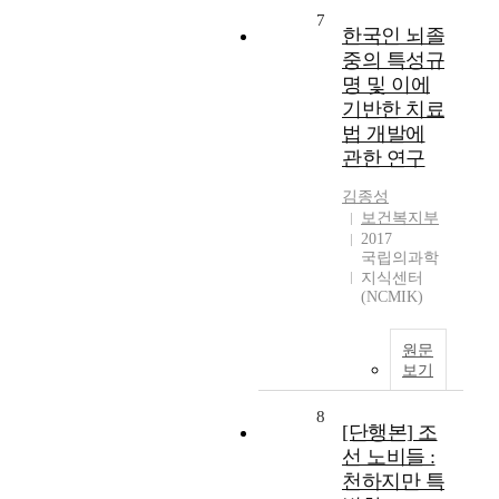
7
한국인 뇌졸
중의 특성규
명 및 이에
기반한 치료
법 개발에
관한 연구
김종성
보건복지부
2017
국립의과학
지식센터
(NCMIK)
원문
보기
8
[단행본] 조
선 노비들 :
천하지만 특