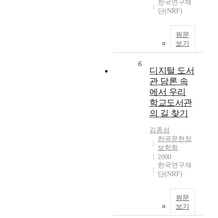
한국연구재
단(NRF)
원문
보기
6
디지털 도서
관 담론 속
에서 우리
학교도서관
의 길 찾기
김종성
한국문헌정
보학회
2000
한국연구재
단(NRF)
원문
보기