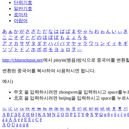
단위기호
일반기호
로마자
아랍어
あ
ぁ
か
が
さ
ざ
た
だ
な
は
ば
ぱ
ま
や
ゃ
ら
わ
ゎ
ん
い
ぃ
き
こ
ご
そ
ぞ
と
ど
の
ほ
ぼ
ぽ
も
よ
ょ
ろ
を
ア
ァ
カ
サ
ザ
タ
ダ
ナ
ハ
バ
パ
マ
ヤ
ャ
ラ
ワ
ヮ
ン
イ
ィ
キ
ギ
ソ
ゾ
ト
ド
ノ
ホ
ボ
ポ
モ
ヨ
ョ
ロ
ヲ
―
http://chineseinput.net/
에서 pinyin(병음)방식으로 중국어를 변환
변환된 중국어를 복사하여 사용하시면 됩니다.
예시)
中文 을 입력하시려면
zhongwen
을 입력하시고 space를
北京 을 입력하시려면
beijing
을 입력하시고 space를 누르
ㅥ
ㅦ
ㅧ
ㅨ
ㅩ
ㅪ
ㅫ
ㅬ
ㅭ
ㅮ
ㅯ
ㅰ
ㅱ
ㅲ
ㅳ
ㅴ
ㅵ
ㅶ
ㅷ
ㅸ
ㅹ
ㅺ
Α
Β
Γ
Δ
Ε
Ζ
Η
Θ
Ι
Κ
Λ
Μ
Ν
Ξ
Ο
Π
Ρ
Σ
Τ
Υ
Φ
Χ
Ψ
Ω
α
β
γ
δ
ε
ζ
η
á
à
Á
À
é
è
É
È
ç
Ç
ê
Ä
Ö
Ü
ä
ö
ü
ß