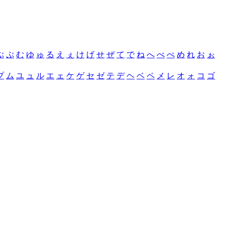
ぶ
ぷ
む
ゆ
ゅ
る
え
ぇ
け
げ
せ
ぜ
て
で
ね
へ
べ
ぺ
め
れ
お
ぉ
プ
ム
ユ
ュ
ル
エ
ェ
ケ
ゲ
セ
ゼ
テ
デ
ヘ
ベ
ペ
メ
レ
オ
ォ
コ
ゴ