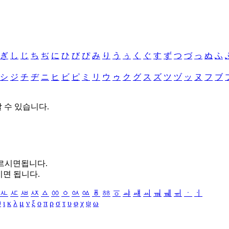
ぎ
し
じ
ち
ぢ
に
ひ
び
ぴ
み
り
う
ぅ
く
ぐ
す
ず
つ
づ
っ
ぬ
ふ
シ
ジ
チ
ヂ
ニ
ヒ
ビ
ピ
ミ
リ
ウ
ゥ
ク
グ
ス
ズ
ツ
ヅ
ッ
ヌ
フ
ブ
할 수 있습니다.
누르시면됩니다.
시면 됩니다.
ㅻ
ㅼ
ㅽ
ㅾ
ㅿ
ㆀ
ㆁ
ㆂ
ㆃ
ㆄ
ㆅ
ㆆ
ㆇ
ㆈ
ㆉ
ㆊ
ㆋ
ㆌ
ㆍ
ㆎ
θ
ι
κ
λ
μ
ν
ξ
ο
π
ρ
σ
τ
υ
φ
χ
ψ
ω