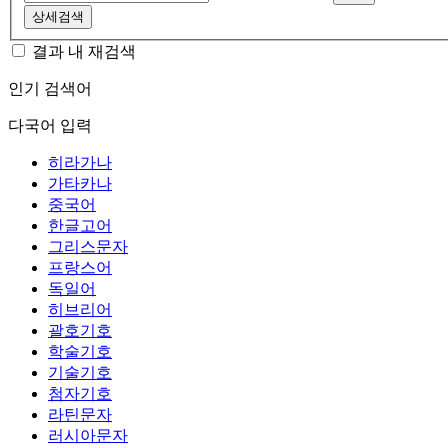
상세검색
결과 내 재검색
인기 검색어
다국어 입력
히라가나
가타카나
중국어
한글고어
그리스문자
프랑스어
독일어
히브리어
괄호기호
학술기호
기술기호
첨자기호
라틴문자
러시아문자