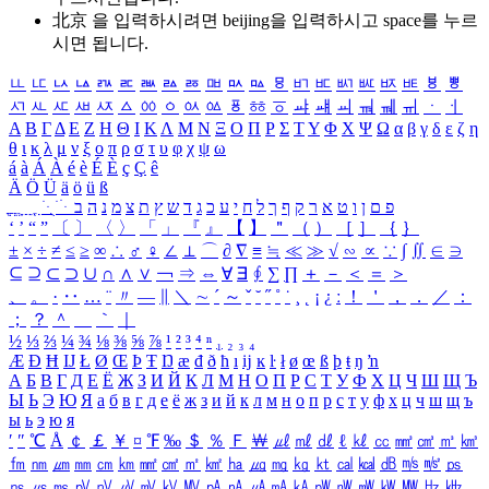
北京 을 입력하시려면
beijing
을 입력하시고 space를 누르
시면 됩니다.
ㅥ
ㅦ
ㅧ
ㅨ
ㅩ
ㅪ
ㅫ
ㅬ
ㅭ
ㅮ
ㅯ
ㅰ
ㅱ
ㅲ
ㅳ
ㅴ
ㅵ
ㅶ
ㅷ
ㅸ
ㅹ
ㅺ
ㅻ
ㅼ
ㅽ
ㅾ
ㅿ
ㆀ
ㆁ
ㆂ
ㆃ
ㆄ
ㆅ
ㆆ
ㆇ
ㆈ
ㆉ
ㆊ
ㆋ
ㆌ
ㆍ
ㆎ
Α
Β
Γ
Δ
Ε
Ζ
Η
Θ
Ι
Κ
Λ
Μ
Ν
Ξ
Ο
Π
Ρ
Σ
Τ
Υ
Φ
Χ
Ψ
Ω
α
β
γ
δ
ε
ζ
η
θ
ι
κ
λ
μ
ν
ξ
ο
π
ρ
σ
τ
υ
φ
χ
ψ
ω
á
à
Á
À
é
è
É
È
ç
Ç
ê
Ä
Ö
Ü
ä
ö
ü
ß
ְ
ֳ
ֲ
ֱ
ָ
ַ
ֵ
ֶ
ִ
ֹ
ּ
ֻ
ׂ
ׁ
ּ
ב
ה
נ
מ
צ
ת
ץ
ש
ד
ג
כ
ע
י
ח
ל
ך
ף
ק
ר
א
ט
ו
ן
ם
פ
‘
’
“
”
〔
〕
〈
〉
「
」
『
』
【
】
＂
（
）
［
］
｛
｝
±
×
÷
≠
≤
≥
∞
∴
♂
♀
∠
⊥
⌒
∂
∇
≡
≒
≪
≫
√
∽
∝
∵
∫
∬
∈
∋
⊆
⊇
⊂
⊃
∪
∩
∧
∨
￢
⇒
⇔
∀
∃
∮
∑
∏
＋
－
＜
＝
＞
、
。
·
‥
…
¨
〃
―
∥
＼
∼
´
～
ˇ
˘
˝
˚
˙
¸
˛
¡
¿
ː
！
＇
，
．
／
：
；
？
＾
＿
｀
｜
½
⅓
⅔
¼
¾
⅛
⅜
⅝
⅞
¹
²
³
⁴
ⁿ
₁
₂
₃
₄
Æ
Ð
Ħ
Ĳ
Ł
Ø
Œ
Þ
Ŧ
Ŋ
æ
đ
ð
ħ
ı
ĳ
ĸ
ŀ
ł
ø
œ
ß
þ
ŧ
ŋ
ŉ
А
Б
В
Г
Д
Е
Ё
Ж
З
И
Й
К
Л
М
Н
О
П
Р
С
Т
У
Ф
Х
Ц
Ч
Ш
Щ
Ъ
Ы
Ь
Э
Ю
Я
а
б
в
г
д
е
ё
ж
з
и
й
к
л
м
н
о
п
р
с
т
у
ф
х
ц
ч
ш
щ
ъ
ы
ь
э
ю
я
′
″
℃
Å
￠
￡
￥
¤
℉
‰
＄
％
Ｆ
￦
㎕
㎖
㎗
ℓ
㎘
㏄
㎣
㎤
㎥
㎦
㎙
㎚
㎛
㎜
㎝
㎞
㎟
㎠
㎡
㎢
㏊
㎍
㎎
㎏
㏏
㎈
㎉
㏈
㎧
㎨
㎰
㎱
㎲
㎳
㎴
㎵
㎶
㎷
㎸
㎹
㎀
㎁
㎂
㎃
㎄
㎺
㎻
㎽
㎾
㎿
㎐
㎑