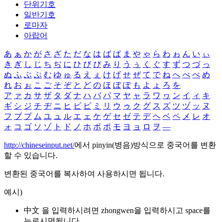
단위기호
일반기호
로마자
아랍어
あ
ぁ
か
が
さ
ざ
た
だ
な
は
ば
ぱ
ま
や
ゃ
ら
わ
ゎ
ん
い
ぃ
き
ぎ
し
じ
ち
ぢ
に
ひ
び
ぴ
み
り
う
ぅ
く
ぐ
す
ず
つ
づ
っ
ぬ
ふ
ぶ
ぷ
む
ゆ
ゅ
る
え
ぇ
け
げ
せ
ぜ
て
で
ね
へ
べ
ぺ
め
れ
お
ぉ
こ
ご
そ
ぞ
と
ど
の
ほ
ぼ
ぽ
も
よ
ょ
ろ
を
ア
ァ
カ
サ
ザ
タ
ダ
ナ
ハ
バ
パ
マ
ヤ
ャ
ラ
ワ
ヮ
ン
イ
ィ
キ
ギ
シ
ジ
チ
ヂ
ニ
ヒ
ビ
ピ
ミ
リ
ウ
ゥ
ク
グ
ス
ズ
ツ
ヅ
ッ
ヌ
フ
ブ
プ
ム
ユ
ュ
ル
エ
ェ
ケ
ゲ
セ
ゼ
テ
デ
ヘ
ベ
ペ
メ
レ
オ
ォ
コ
ゴ
ソ
ゾ
ト
ド
ノ
ホ
ボ
ポ
モ
ヨ
ョ
ロ
ヲ
―
http://chineseinput.net/
에서 pinyin(병음)방식으로 중국어를 변환
할 수 있습니다.
변환된 중국어를 복사하여 사용하시면 됩니다.
예시)
中文 을 입력하시려면
zhongwen
을 입력하시고 space를
누르시면됩니다.