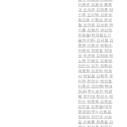
이종우
,
김용규
,
황종
규
,
오석문
,
김영훈
,
양
신추
,
오지택
,
강윤석
,
최강윤
,
신형섭
,
윤성
철
,
조연옥
,
김석원
,
한
기흥
,
김형진
,
권삼영
,
전용렬(한국철도기
술연구원)
,
김규철
,
김
종현
,
이중규
,
박형순
,
이병석
,
정병호
,
장대
성
,
우관제
,
김창래
,
박
노원
,
민평오
,
김용재
,
강만식
,
김진
,
장환섭
,
곽종현
,
김경하
,
박계
서
,
박일철
,
김혁주
,
우
이완
,
한정수
,
박성호
,
이종성
,
강리택(현대
정공(주))
,
송진
,
박광
복
,
정인대
,
한성수
,
박
만수
,
박종목
,
김원표
,
김진표
,
김현철(대우
중공업(주))
,
이동걸
,
정광석
,
강인규
,
서승
일
,
손봉룡
,
최종필
,
김