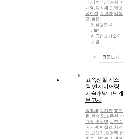
직
,
이병석
,
김종환
,
이
기열
,
김창해
,
민평오
,
장한섭
,
김경하
,
임성
근(로템)
건설교통부
2002
한국건설기술연
구원
원문보기
9
고속전철 시스
템 엔지니어링
기술개발, 1단계
보고서
정흥채
,
김기환
,
홍진
완
,
현승호
,
조용현
,
박
찬경
,
박성택
,
박춘수
,
이기원
,
박철암
,
황영
진
,
고상진
,
김영국
,
황
희수
,
나희승
,
이태형
,