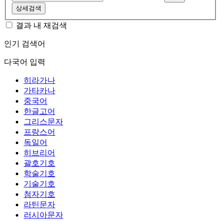
상세검색
결과 내 재검색
인기 검색어
다국어 입력
히라가나
가타카나
중국어
한글고어
그리스문자
프랑스어
독일어
히브리어
괄호기호
학술기호
기술기호
첨자기호
라틴문자
러시아문자