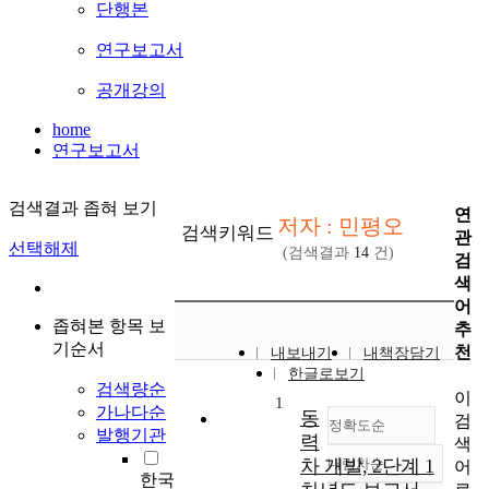
단행본
연구보고서
공개강의
home
연구보고서
검색결과 좁혀 보기
연
저자 : 민평오
검색키워드
관
선택해제
(검색결과
14
건)
검
색
어
좁혀본 항목 보
추
기순서
천
내보내기
내책장담기
한글로보기
검색량순
이
1
가나다순
동
검
정확도순
발행기관
력
색
차 개발, 2단계 1
내림차순
어
정확도
한국