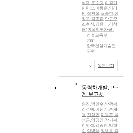
석택
,
조수강
,
이원기
,
민평오
,
이동훈
,
염경
안
,
장환섭
,
곽종현
,
이
장욱
,
김종환
,
안규주
,
조현직
,
김종태
,
김창
해(한국철도차량)
건설교통부
2001
한국건설기술연
구원
원문보기
5
동력차개발, 1단
계 보고서
송진
,
박만수
,
박광복
,
강성택
,
이원기
,
손재
용
,
전성현
,
이동훈
,
임
성근
,
염경안
,
장기봉
,
한영섭
,
김종현
,
박형
순
,
이병석
,
정병호
,
김