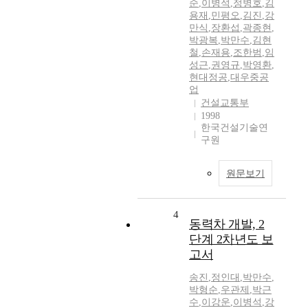
순
,
이병석
,
정병호
,
김
용재
,
민평오
,
김진
,
강
만식
,
장환섭
,
곽종현
,
박광복
,
박만수
,
김현
철
,
손재용
,
조한범
,
임
성근
,
권영규
,
박영환
,
현대정공
,
대우중공
업
건설교통부
1998
한국건설기술연
구원
원문보기
4
동력차 개발, 2
단계 2차년도 보
고서
송진
,
정인대
,
박만수
,
박형순
,
우관제
,
박근
수
,
이강운
,
이병석
,
강