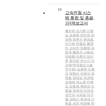
10
고속전철 시스
템 통합 및 총괄,
1단계보고서
홍진완
,
김기환
,
신형
섭
,
조용현
,
박찬경
,
박
성택
,
박춘수
,
현승호
,
이기원
,
박철암
,
황영
진
,
고상진
,
정흥채
,
김
영국
,
황희수
,
나희승
,
이태형
,
이종우
,
양신
추
,
최강윤
,
천선기
,
이
강욱(한국철도기술
연구원)
,
김종현
,
이중
규
,
박형순
,
이병석
,
정
병호
,
장대성
,
우관제
,
김창래
,
박노원
,
민평
오
,
김용재
,
백윤성
,
이
동걸
,
정광석
,
이성규
,
강인규
,
서승일
,
이기
열
,
김태신
,
최귀대
,
신
동호
,
송진
,
박광복
,
박