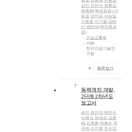
병호
,
김용재
,
민평오
,
김진
,
강만식
,
장환섭
,
곽종현(현대정공)
,
이
동걸
,
강인규
,
서승일
,
신동호
,
이기열
,
김태
신
,
박만식(한진중공
업)
건설교통부
1998
한국건설기술연
구원
원문보기
7
동력객차 개발,
2단계 2차년도
보고서
송진
,
정인대
,
박만수
,
이병석
,
장대성
,
김종
태
,
김종환
,
박형순
,
우
관제
,
이기열
,
조수강
,