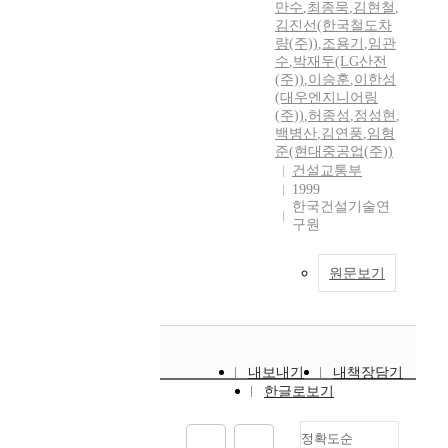
만수
,
최종묵
,
김현철
,
김진선(한국철도차
량(주))
,
조용기
,
임관
수
,
박재두(LG산전
(주))
,
이승훈
,
이한성
(대우엔지니어링
(주))
,
허종성
,
정성현
,
백병산
,
김연풍
,
임형
준(현대중공업(주))
건설교통부
1999
한국건설기술연
구원
원문보기
내보내기
내책장담기
한글로보기
정확도순