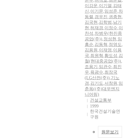
문수
,
허석호
,
최문길
,
이강운
,
이기열
,
김태
신
,
이기문
,
임성준
,
차
동렬
,
경우진
,
권종현
,
김국현
,
김학범
,
남기
현
,
허재경
,
이정수
,
이
찬석
,
차병우(한진중
공업(주))
,
정성현
,
임
흥순
,
김동혁
,
정영도
,
김용원
,
이재영
,
이용
국
,
최원혁
,
황도성
,
김
철(현대중공업(주))
,
조용기
,
임관수
,
최진
우
,
육광수
,
최장국
(LG산전(주))
,
기노
경
,
김기도
,
서창원
,
임
춘옥((주)대우엔지
니어링)
건설교통부
1999
한국건설기술연
구원
원문보기