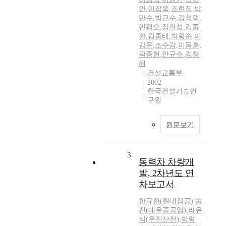
안
,
이장욱
,
조현직
,
박
만수
,
박근수
,
강석택
,
민평오
,
장환섭
,
김종
환
,
김종태
,
박형순
,
이
강운
,
조수강
,
이동훈
,
곽종현
,
안규수
,
김창
해
건설교통부
2002
한국건설기술연
구원
원문보기
3
동력차 차량개
발, 2차년도 연
차보고서
한규환(현대정공)
,
송
진(대우중공업)
,
라유
식(우진산전)
,
박형