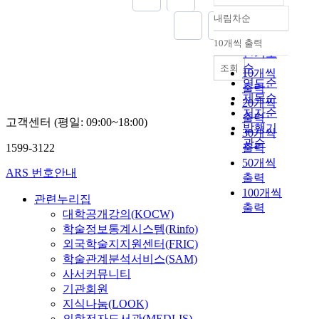
내림차순
정확도
순
10개씩 출력
내림차순
인기도
순
조회
10개씩
연도순
출력
제목순
20개씩
저자순
출력
고객센터 (평일: 09:00~18:00)
발행기
30개씩
관순
1599-3122
출력
50개씩
ARS 번호안내
출력
100개씩
관련누리집
출력
대학공개강의(KOCW)
학술정보통계시스템(Rinfo)
외국학술지지원센터(FRIC)
학술관계분석서비스(SAM)
사서커뮤니티
기관회원
지식나눔(LOOK)
의학전자도서관(MEDLIS)