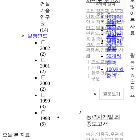
차년도 보고서
로
순
건설
10개씩 출력
내림차순
많
인기도
기술
송진
,
정인대
,
김종현
,
이
순
조회
이병석
,
이원기
10개씩
,
염경
연구
본
연도순
안
,
이장욱
,
조현직
,
박
출력
원
자
제목순
만수
,
박형순
,
강석택
,
(14)
20개씩
료
민평오
,
장환섭
,
손재
저자순
발행연도
출력
용
,
김종태
,
박광복
,
우
발행기
30개씩
관제
,
조수강
,
이동훈
,
관순
2002
출력
곽종현
,
김종환
,
김창
(2)
활
해
50개씩
용
건설교통부
출력
2001
2000
도
100개씩
(2)
한국건설기술연
높
출력
구원
은
2000
자
(2)
원문보기
료
1999
(3)
2
동력차개발,최
1998
종보고서
(5)
송진
,
임용규
,
우관제
,
오늘 본 자료
이병석
,
이원기
,
염경