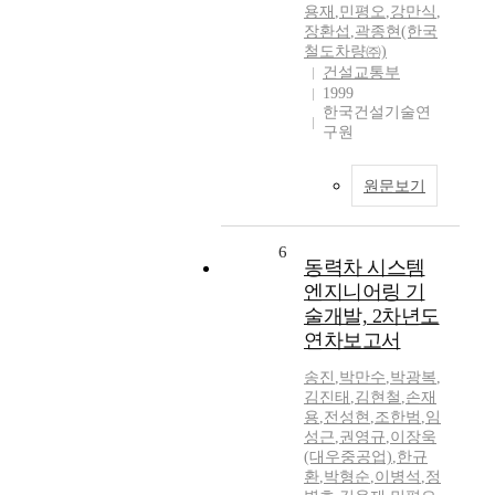
용재
,
민평오
,
강만식
,
장환섭
,
곽종현(한국
철도차량㈜)
건설교통부
1999
한국건설기술연
구원
원문보기
6
동력차 시스템
엔지니어링 기
술개발, 2차년도
연차보고서
송진
,
박만수
,
박광복
,
김진태
,
김현철
,
손재
용
,
전성현
,
조한범
,
임
성근
,
권영규
,
이장욱
(대우중공업)
,
한규
환
,
박형순
,
이병석
,
정