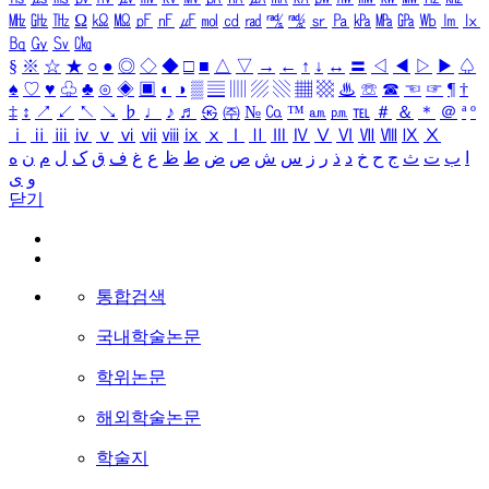
㎒
㎓
㎔
Ω
㏀
㏁
㎊
㎋
㎌
㏖
㏅
㎭
㎮
㎯
㏛
㎩
㎪
㎫
㎬
㏝
㏐
㏓
㏃
㏉
㏜
㏆
§
※
☆
★
○
●
◎
◇
◆
□
■
△
▽
→
←
↑
↓
↔
〓
◁
◀
▷
▶
♤
♠
♡
♥
♧
♣
⊙
◈
▣
◐
◑
▒
▤
▥
▨
▧
▦
▩
♨
☏
☎
☜
☞
¶
†
‡
↕
↗
↙
↖
↘
♭
♩
♪
♬
㉿
㈜
№
㏇
™
㏂
㏘
℡
＃
＆
＊
＠
ª
º
ⅰ
ⅱ
ⅲ
ⅳ
ⅴ
ⅵ
ⅶ
ⅷ
ⅸ
ⅹ
Ⅰ
Ⅱ
Ⅲ
Ⅳ
Ⅴ
Ⅵ
Ⅶ
Ⅷ
Ⅸ
Ⅹ
ا
ب
ت
ث
ج
ح
خ
د
ذ
ر
ز
س
ش
ص
ض
ط
ظ
ع
غ
ف
ق
ک
ل
م
ن
ه
و
ی
닫기
통합검색
국내학술논문
학위논문
해외학술논문
학술지