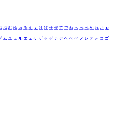
ぶ
ぷ
む
ゆ
ゅ
る
え
ぇ
け
げ
せ
ぜ
て
で
ね
へ
べ
ぺ
め
れ
お
ぉ
プ
ム
ユ
ュ
ル
エ
ェ
ケ
ゲ
セ
ゼ
テ
デ
ヘ
ベ
ペ
メ
レ
オ
ォ
コ
ゴ