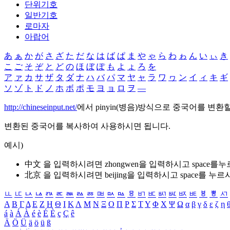
단위기호
일반기호
로마자
아랍어
あ
ぁ
か
が
さ
ざ
た
だ
な
は
ば
ぱ
ま
や
ゃ
ら
わ
ゎ
ん
い
ぃ
き
こ
ご
そ
ぞ
と
ど
の
ほ
ぼ
ぽ
も
よ
ょ
ろ
を
ア
ァ
カ
サ
ザ
タ
ダ
ナ
ハ
バ
パ
マ
ヤ
ャ
ラ
ワ
ヮ
ン
イ
ィ
キ
ギ
ソ
ゾ
ト
ド
ノ
ホ
ボ
ポ
モ
ヨ
ョ
ロ
ヲ
―
http://chineseinput.net/
에서 pinyin(병음)방식으로 중국어를 변환
변환된 중국어를 복사하여 사용하시면 됩니다.
예시)
中文 을 입력하시려면
zhongwen
을 입력하시고 space를
北京 을 입력하시려면
beijing
을 입력하시고 space를 누르
ㅥ
ㅦ
ㅧ
ㅨ
ㅩ
ㅪ
ㅫ
ㅬ
ㅭ
ㅮ
ㅯ
ㅰ
ㅱ
ㅲ
ㅳ
ㅴ
ㅵ
ㅶ
ㅷ
ㅸ
ㅹ
ㅺ
Α
Β
Γ
Δ
Ε
Ζ
Η
Θ
Ι
Κ
Λ
Μ
Ν
Ξ
Ο
Π
Ρ
Σ
Τ
Υ
Φ
Χ
Ψ
Ω
α
β
γ
δ
ε
ζ
η
á
à
Á
À
é
è
É
È
ç
Ç
ê
Ä
Ö
Ü
ä
ö
ü
ß