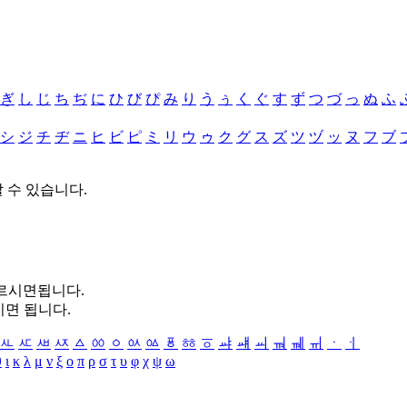
ぎ
し
じ
ち
ぢ
に
ひ
び
ぴ
み
り
う
ぅ
く
ぐ
す
ず
つ
づ
っ
ぬ
ふ
シ
ジ
チ
ヂ
ニ
ヒ
ビ
ピ
ミ
リ
ウ
ゥ
ク
グ
ス
ズ
ツ
ヅ
ッ
ヌ
フ
ブ
할 수 있습니다.
누르시면됩니다.
시면 됩니다.
ㅻ
ㅼ
ㅽ
ㅾ
ㅿ
ㆀ
ㆁ
ㆂ
ㆃ
ㆄ
ㆅ
ㆆ
ㆇ
ㆈ
ㆉ
ㆊ
ㆋ
ㆌ
ㆍ
ㆎ
θ
ι
κ
λ
μ
ν
ξ
ο
π
ρ
σ
τ
υ
φ
χ
ψ
ω