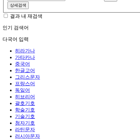
상세검색
결과 내 재검색
인기 검색어
다국어 입력
히라가나
가타카나
중국어
한글고어
그리스문자
프랑스어
독일어
히브리어
괄호기호
학술기호
기술기호
첨자기호
라틴문자
러시아문자