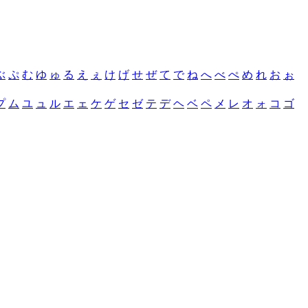
ぶ
ぷ
む
ゆ
ゅ
る
え
ぇ
け
げ
せ
ぜ
て
で
ね
へ
べ
ぺ
め
れ
お
ぉ
プ
ム
ユ
ュ
ル
エ
ェ
ケ
ゲ
セ
ゼ
テ
デ
ヘ
ベ
ペ
メ
レ
オ
ォ
コ
ゴ