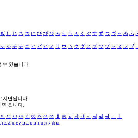
ぎ
し
じ
ち
ぢ
に
ひ
び
ぴ
み
り
う
ぅ
く
ぐ
す
ず
つ
づ
っ
ぬ
ふ
シ
ジ
チ
ヂ
ニ
ヒ
ビ
ピ
ミ
リ
ウ
ゥ
ク
グ
ス
ズ
ツ
ヅ
ッ
ヌ
フ
ブ
할 수 있습니다.
누르시면됩니다.
시면 됩니다.
ㅻ
ㅼ
ㅽ
ㅾ
ㅿ
ㆀ
ㆁ
ㆂ
ㆃ
ㆄ
ㆅ
ㆆ
ㆇ
ㆈ
ㆉ
ㆊ
ㆋ
ㆌ
ㆍ
ㆎ
θ
ι
κ
λ
μ
ν
ξ
ο
π
ρ
σ
τ
υ
φ
χ
ψ
ω