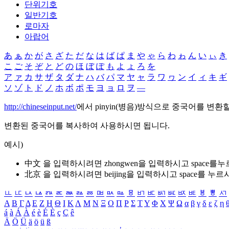
단위기호
일반기호
로마자
아랍어
あ
ぁ
か
が
さ
ざ
た
だ
な
は
ば
ぱ
ま
や
ゃ
ら
わ
ゎ
ん
い
ぃ
き
こ
ご
そ
ぞ
と
ど
の
ほ
ぼ
ぽ
も
よ
ょ
ろ
を
ア
ァ
カ
サ
ザ
タ
ダ
ナ
ハ
バ
パ
マ
ヤ
ャ
ラ
ワ
ヮ
ン
イ
ィ
キ
ギ
ソ
ゾ
ト
ド
ノ
ホ
ボ
ポ
モ
ヨ
ョ
ロ
ヲ
―
http://chineseinput.net/
에서 pinyin(병음)방식으로 중국어를 변환
변환된 중국어를 복사하여 사용하시면 됩니다.
예시)
中文 을 입력하시려면
zhongwen
을 입력하시고 space를
北京 을 입력하시려면
beijing
을 입력하시고 space를 누르
ㅥ
ㅦ
ㅧ
ㅨ
ㅩ
ㅪ
ㅫ
ㅬ
ㅭ
ㅮ
ㅯ
ㅰ
ㅱ
ㅲ
ㅳ
ㅴ
ㅵ
ㅶ
ㅷ
ㅸ
ㅹ
ㅺ
Α
Β
Γ
Δ
Ε
Ζ
Η
Θ
Ι
Κ
Λ
Μ
Ν
Ξ
Ο
Π
Ρ
Σ
Τ
Υ
Φ
Χ
Ψ
Ω
α
β
γ
δ
ε
ζ
η
á
à
Á
À
é
è
É
È
ç
Ç
ê
Ä
Ö
Ü
ä
ö
ü
ß