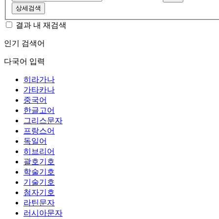
상세검색
결과 내 재검색
인기 검색어
다국어 입력
히라가나
가타카나
중국어
한글고어
그리스문자
프랑스어
독일어
히브리어
괄호기호
학술기호
기술기호
첨자기호
라틴문자
러시아문자