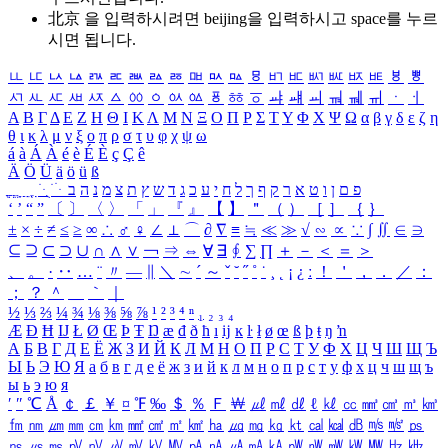
北京 을 입력하시려면
beijing
을 입력하시고 space를 누르
시면 됩니다.
ㅥ
ㅦ
ㅧ
ㅨ
ㅩ
ㅪ
ㅫ
ㅬ
ㅭ
ㅮ
ㅯ
ㅰ
ㅱ
ㅲ
ㅳ
ㅴ
ㅵ
ㅶ
ㅷ
ㅸ
ㅹ
ㅺ
ㅻ
ㅼ
ㅽ
ㅾ
ㅿ
ㆀ
ㆁ
ㆂ
ㆃ
ㆄ
ㆅ
ㆆ
ㆇ
ㆈ
ㆉ
ㆊ
ㆋ
ㆌ
ㆍ
ㆎ
Α
Β
Γ
Δ
Ε
Ζ
Η
Θ
Ι
Κ
Λ
Μ
Ν
Ξ
Ο
Π
Ρ
Σ
Τ
Υ
Φ
Χ
Ψ
Ω
α
β
γ
δ
ε
ζ
η
θ
ι
κ
λ
μ
ν
ξ
ο
π
ρ
σ
τ
υ
φ
χ
ψ
ω
á
à
Á
À
é
è
É
È
ç
Ç
ê
Ä
Ö
Ü
ä
ö
ü
ß
ְ
ֳ
ֲ
ֱ
ָ
ַ
ֵ
ֶ
ִ
ֹ
ּ
ֻ
ׂ
ׁ
ּ
ב
ה
נ
מ
צ
ת
ץ
ש
ד
ג
כ
ע
י
ח
ל
ך
ף
ק
ר
א
ט
ו
ן
ם
פ
‘
’
“
”
〔
〕
〈
〉
「
」
『
』
【
】
＂
（
）
［
］
｛
｝
±
×
÷
≠
≤
≥
∞
∴
♂
♀
∠
⊥
⌒
∂
∇
≡
≒
≪
≫
√
∽
∝
∵
∫
∬
∈
∋
⊆
⊇
⊂
⊃
∪
∩
∧
∨
￢
⇒
⇔
∀
∃
∮
∑
∏
＋
－
＜
＝
＞
、
。
·
‥
…
¨
〃
―
∥
＼
∼
´
～
ˇ
˘
˝
˚
˙
¸
˛
¡
¿
ː
！
＇
，
．
／
：
；
？
＾
＿
｀
｜
½
⅓
⅔
¼
¾
⅛
⅜
⅝
⅞
¹
²
³
⁴
ⁿ
₁
₂
₃
₄
Æ
Ð
Ħ
Ĳ
Ł
Ø
Œ
Þ
Ŧ
Ŋ
æ
đ
ð
ħ
ı
ĳ
ĸ
ŀ
ł
ø
œ
ß
þ
ŧ
ŋ
ŉ
А
Б
В
Г
Д
Е
Ё
Ж
З
И
Й
К
Л
М
Н
О
П
Р
С
Т
У
Ф
Х
Ц
Ч
Ш
Щ
Ъ
Ы
Ь
Э
Ю
Я
а
б
в
г
д
е
ё
ж
з
и
й
к
л
м
н
о
п
р
с
т
у
ф
х
ц
ч
ш
щ
ъ
ы
ь
э
ю
я
′
″
℃
Å
￠
￡
￥
¤
℉
‰
＄
％
Ｆ
￦
㎕
㎖
㎗
ℓ
㎘
㏄
㎣
㎤
㎥
㎦
㎙
㎚
㎛
㎜
㎝
㎞
㎟
㎠
㎡
㎢
㏊
㎍
㎎
㎏
㏏
㎈
㎉
㏈
㎧
㎨
㎰
㎱
㎲
㎳
㎴
㎵
㎶
㎷
㎸
㎹
㎀
㎁
㎂
㎃
㎄
㎺
㎻
㎽
㎾
㎿
㎐
㎑