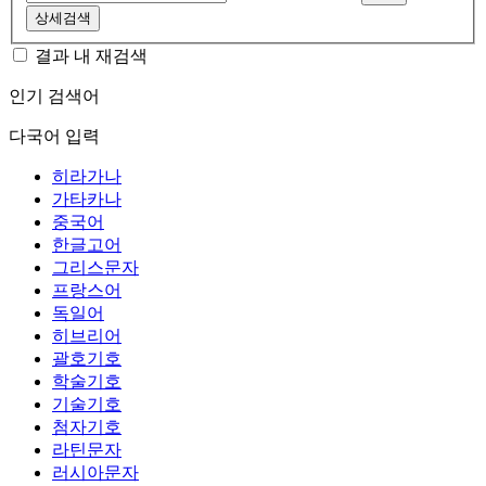
상세검색
결과 내 재검색
인기 검색어
다국어 입력
히라가나
가타카나
중국어
한글고어
그리스문자
프랑스어
독일어
히브리어
괄호기호
학술기호
기술기호
첨자기호
라틴문자
러시아문자