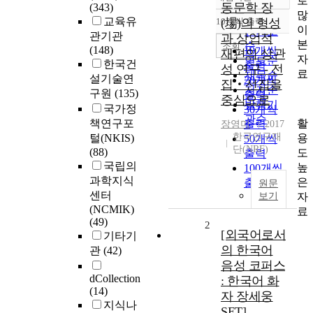
로
정확도
동문학 장
(343)
많
순
교육유
10개씩 출력
(場)의 형성
내림차순
이
인기도
관기관
과 상업적
본
순
조회
(148)
10개씩
재편의 상관
자
연도순
한국건
출력
성 연구 - 전
료
제목순
설기술연
20개씩
집‧선집을
저자순
구원
(135)
출력
중심으로
발행기
국가정
30개씩
관순
활
책연구포
출력
장영미
2017
한국연구재
용
털(NKIS)
50개씩
단(NRF)
(88)
도
출력
국립의
높
100개씩
과학지식
은
출력
원문
센터
자
보기
(NCMIK)
료
(49)
2
[외국어로서
기타기
의 한국어
관
(42)
음성 코퍼스
dCollection
: 한국어 화
(14)
자 장세웅
지식나
SET]