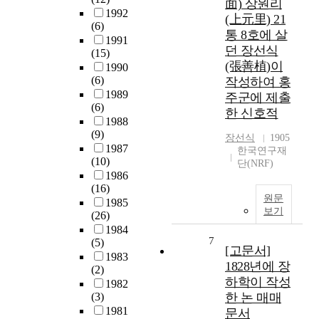
面) 상원리
1992
(上元里) 21
(6)
통 8호에 살
1991
던 장선식
(15)
(張善植)이
1990
(6)
작성하여 홍
1989
주군에 제출
(6)
한 신호적
1988
(9)
장선식
1905
1987
한국연구재
(10)
단(NRF)
1986
(16)
원문
1985
보기
(26)
1984
7
(5)
[고문서]
1983
1828년에 장
(2)
하학이 작성
1982
(3)
한 논 매매
1981
문서