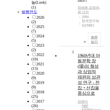
눔(Look)
(1)
장세웅
,
김정아
,
발행연도
외
,
11인
2004
2026
한국연구재
(2)
단(NRF)
2025
(7)
2024
원문
(5)
보기
2023
(2)
3
2022
1960년대 아
(10)
동문학 장
2021
(場)의 형성
(13)
과 상업적
2020
재편의 상관
(9)
성 연구 - 전
2019
(9)
집‧선집을
2018
중심으로
(25)
2017
장영미
(26)
NRF
KRM(Korean