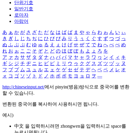
단위기호
일반기호
로마자
아랍어
あ
ぁ
か
が
さ
ざ
た
だ
な
は
ば
ぱ
ま
や
ゃ
ら
わ
ゎ
ん
い
ぃ
き
ぎ
し
じ
ち
ぢ
に
ひ
び
ぴ
み
り
う
ぅ
く
ぐ
す
ず
つ
づ
っ
ぬ
ふ
ぶ
ぷ
む
ゆ
ゅ
る
え
ぇ
け
げ
せ
ぜ
て
で
ね
へ
べ
ぺ
め
れ
お
ぉ
こ
ご
そ
ぞ
と
ど
の
ほ
ぼ
ぽ
も
よ
ょ
ろ
を
ア
ァ
カ
サ
ザ
タ
ダ
ナ
ハ
バ
パ
マ
ヤ
ャ
ラ
ワ
ヮ
ン
イ
ィ
キ
ギ
シ
ジ
チ
ヂ
ニ
ヒ
ビ
ピ
ミ
リ
ウ
ゥ
ク
グ
ス
ズ
ツ
ヅ
ッ
ヌ
フ
ブ
プ
ム
ユ
ュ
ル
エ
ェ
ケ
ゲ
セ
ゼ
テ
デ
ヘ
ベ
ペ
メ
レ
オ
ォ
コ
ゴ
ソ
ゾ
ト
ド
ノ
ホ
ボ
ポ
モ
ヨ
ョ
ロ
ヲ
―
http://chineseinput.net/
에서 pinyin(병음)방식으로 중국어를 변환
할 수 있습니다.
변환된 중국어를 복사하여 사용하시면 됩니다.
예시)
中文 을 입력하시려면
zhongwen
을 입력하시고 space를
누르시면됩니다.