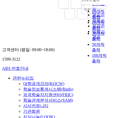
10개씩 출력
내림차순
인기도
순
조회
10개씩
연도순
출력
제목순
20개씩
저자순
출력
발행기
30개씩
관순
출력
50개씩
고객센터 (평일: 09:00~18:00)
출력
100개씩
1599-3122
출력
ARS 번호안내
관련누리집
대학공개강의(KOCW)
학술정보통계시스템(Rinfo)
외국학술지지원센터(FRIC)
학술관계분석서비스(SAM)
사서커뮤니티
기관회원
지식나눔(LOOK)