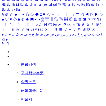
㎒
㎓
㎔
Ω
㏀
㏁
㎊
㎋
㎌
㏖
㏅
㎭
㎮
㎯
㏛
㎩
㎪
㎫
㎬
㏝
㏐
㏓
㏃
㏉
㏜
㏆
§
※
☆
★
○
●
◎
◇
◆
□
■
△
▽
→
←
↑
↓
↔
〓
◁
◀
▷
▶
♤
♠
♡
♥
♧
♣
⊙
◈
▣
◐
◑
▒
▤
▥
▨
▧
▦
▩
♨
☏
☎
☜
☞
¶
†
‡
↕
↗
↙
↖
↘
♭
♩
♪
♬
㉿
㈜
№
㏇
™
㏂
㏘
℡
＃
＆
＊
＠
ª
º
ⅰ
ⅱ
ⅲ
ⅳ
ⅴ
ⅵ
ⅶ
ⅷ
ⅸ
ⅹ
Ⅰ
Ⅱ
Ⅲ
Ⅳ
Ⅴ
Ⅵ
Ⅶ
Ⅷ
Ⅸ
Ⅹ
ا
ب
ت
ث
ج
ح
خ
د
ذ
ر
ز
س
ش
ص
ض
ط
ظ
ع
غ
ف
ق
ک
ل
م
ن
ه
و
ی
닫기
통합검색
국내학술논문
학위논문
해외학술논문
학술지