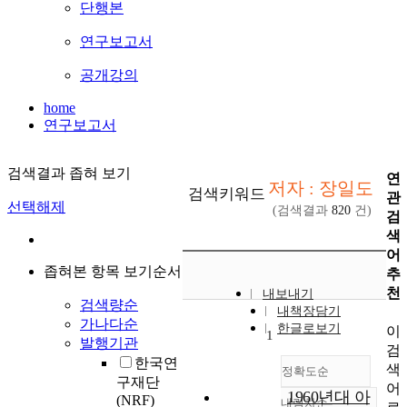
단행본
연구보고서
공개강의
home
연구보고서
검색결과 좁혀 보기
연
저자 : 장일도
검색키워드
관
선택해제
(검색결과
820
건)
검
색
어
좁혀본 항목 보기순서
추
천
내보내기
검색량순
내책장담기
가나다순
한글로보기
이
1
발행기관
검
한국연
색
정확도순
구재단
어
1960년대 아
(NRF)
내림차순