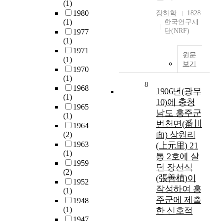
(1)
1980
장하학
1828
(1)
한국연구재
단(NRF)
1977
(1)
1971
원문
(1)
보기
1970
(1)
8
1968
1906년(광무
(1)
10)에 충청
1965
남도 홍주군
(1)
번천면(番川
1964
面) 상원리
(2)
1963
(上元里) 21
(1)
통 2호에 살
1959
던 장선식
(2)
(張善植)이
1952
작성하여 홍
(1)
주군에 제출
1948
(1)
한 신호적
1947