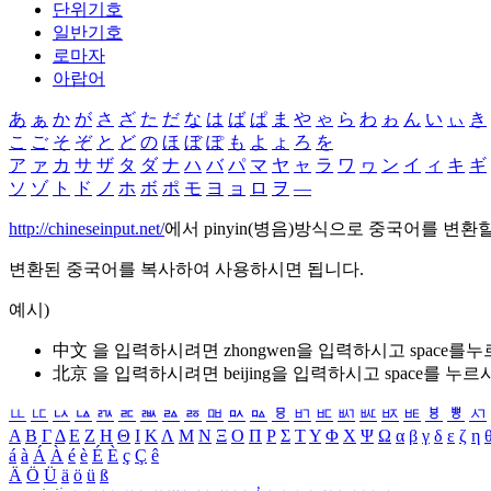
단위기호
일반기호
로마자
아랍어
あ
ぁ
か
が
さ
ざ
た
だ
な
は
ば
ぱ
ま
や
ゃ
ら
わ
ゎ
ん
い
ぃ
き
こ
ご
そ
ぞ
と
ど
の
ほ
ぼ
ぽ
も
よ
ょ
ろ
を
ア
ァ
カ
サ
ザ
タ
ダ
ナ
ハ
バ
パ
マ
ヤ
ャ
ラ
ワ
ヮ
ン
イ
ィ
キ
ギ
ソ
ゾ
ト
ド
ノ
ホ
ボ
ポ
モ
ヨ
ョ
ロ
ヲ
―
http://chineseinput.net/
에서 pinyin(병음)방식으로 중국어를 변환
변환된 중국어를 복사하여 사용하시면 됩니다.
예시)
中文 을 입력하시려면
zhongwen
을 입력하시고 space를
北京 을 입력하시려면
beijing
을 입력하시고 space를 누르
ㅥ
ㅦ
ㅧ
ㅨ
ㅩ
ㅪ
ㅫ
ㅬ
ㅭ
ㅮ
ㅯ
ㅰ
ㅱ
ㅲ
ㅳ
ㅴ
ㅵ
ㅶ
ㅷ
ㅸ
ㅹ
ㅺ
Α
Β
Γ
Δ
Ε
Ζ
Η
Θ
Ι
Κ
Λ
Μ
Ν
Ξ
Ο
Π
Ρ
Σ
Τ
Υ
Φ
Χ
Ψ
Ω
α
β
γ
δ
ε
ζ
η
á
à
Á
À
é
è
É
È
ç
Ç
ê
Ä
Ö
Ü
ä
ö
ü
ß