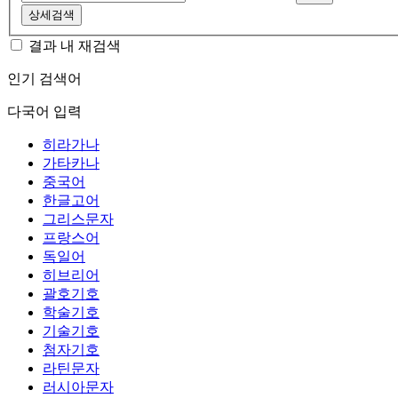
상세검색
결과 내 재검색
인기 검색어
다국어 입력
히라가나
가타카나
중국어
한글고어
그리스문자
프랑스어
독일어
히브리어
괄호기호
학술기호
기술기호
첨자기호
라틴문자
러시아문자