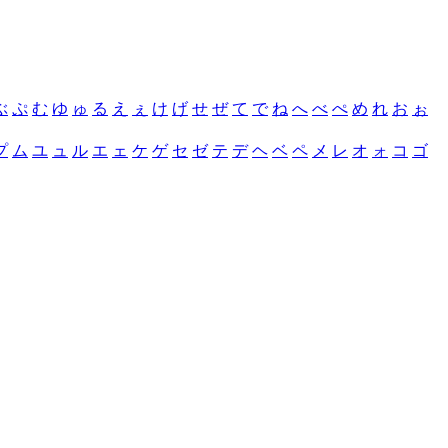
ぶ
ぷ
む
ゆ
ゅ
る
え
ぇ
け
げ
せ
ぜ
て
で
ね
へ
べ
ぺ
め
れ
お
ぉ
プ
ム
ユ
ュ
ル
エ
ェ
ケ
ゲ
セ
ゼ
テ
デ
ヘ
ベ
ペ
メ
レ
オ
ォ
コ
ゴ