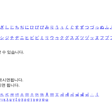
ぎ
し
じ
ち
ぢ
に
ひ
び
ぴ
み
り
う
ぅ
く
ぐ
す
ず
つ
づ
っ
ぬ
ふ
シ
ジ
チ
ヂ
ニ
ヒ
ビ
ピ
ミ
リ
ウ
ゥ
ク
グ
ス
ズ
ツ
ヅ
ッ
ヌ
フ
ブ
할 수 있습니다.
누르시면됩니다.
시면 됩니다.
ㅻ
ㅼ
ㅽ
ㅾ
ㅿ
ㆀ
ㆁ
ㆂ
ㆃ
ㆄ
ㆅ
ㆆ
ㆇ
ㆈ
ㆉ
ㆊ
ㆋ
ㆌ
ㆍ
ㆎ
θ
ι
κ
λ
μ
ν
ξ
ο
π
ρ
σ
τ
υ
φ
χ
ψ
ω