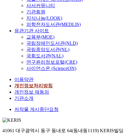
사서커뮤니티
기관회원
지식나눔(LOOK)
의학전자도서관(MEDLIS)
유관기관 사이트
교육부(MOE)
국립장애인도서관(NLD)
국립중앙도서관(NL)
국회도서관(NAL)
연구윤리정보포털(CRE)
사이언스온 (ScienceON)
이용약관
개인정보처리방침
개인정보 재동의
기관소개
저작물 게시중단요청
41061 대구광역시 동구 동내로 64(동내동1119) KERIS빌딩