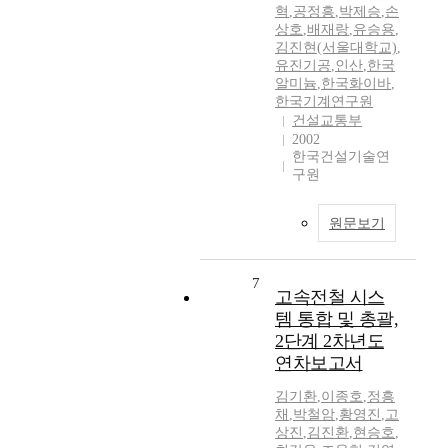
혁
,
공정흥
,
박제승
,
손
상호
,
배재랑
,
유승용
,
김진현(서울대학교)
,
유진기공
,
인산
,
한국
알미늄
,
한국화이바
,
한국기계연구원
건설교통부
2002
한국건설기술연
구원
원문보기
7
고속전철 시스
템 통합 및 총괄,
2단계 2차년도
연차보고서
김기환
,
이종호
,
정흥
채
,
박철암
,
황영진
,
고
상진
,
김진환
,
현승호
,