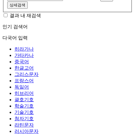
상세검색
결과 내 재검색
인기 검색어
다국어 입력
히라가나
가타카나
중국어
한글고어
그리스문자
프랑스어
독일어
히브리어
괄호기호
학술기호
기술기호
첨자기호
라틴문자
러시아문자