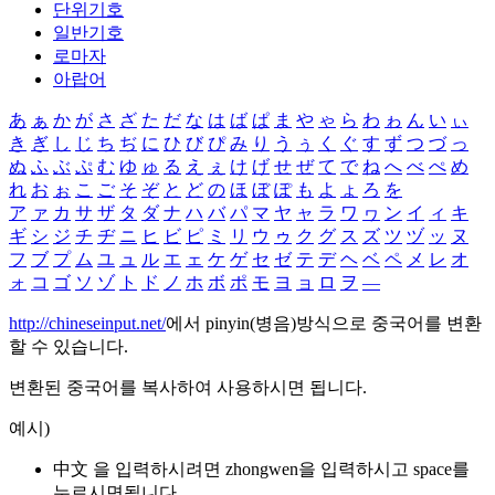
단위기호
일반기호
로마자
아랍어
あ
ぁ
か
が
さ
ざ
た
だ
な
は
ば
ぱ
ま
や
ゃ
ら
わ
ゎ
ん
い
ぃ
き
ぎ
し
じ
ち
ぢ
に
ひ
び
ぴ
み
り
う
ぅ
く
ぐ
す
ず
つ
づ
っ
ぬ
ふ
ぶ
ぷ
む
ゆ
ゅ
る
え
ぇ
け
げ
せ
ぜ
て
で
ね
へ
べ
ぺ
め
れ
お
ぉ
こ
ご
そ
ぞ
と
ど
の
ほ
ぼ
ぽ
も
よ
ょ
ろ
を
ア
ァ
カ
サ
ザ
タ
ダ
ナ
ハ
バ
パ
マ
ヤ
ャ
ラ
ワ
ヮ
ン
イ
ィ
キ
ギ
シ
ジ
チ
ヂ
ニ
ヒ
ビ
ピ
ミ
リ
ウ
ゥ
ク
グ
ス
ズ
ツ
ヅ
ッ
ヌ
フ
ブ
プ
ム
ユ
ュ
ル
エ
ェ
ケ
ゲ
セ
ゼ
テ
デ
ヘ
ベ
ペ
メ
レ
オ
ォ
コ
ゴ
ソ
ゾ
ト
ド
ノ
ホ
ボ
ポ
モ
ヨ
ョ
ロ
ヲ
―
http://chineseinput.net/
에서 pinyin(병음)방식으로 중국어를 변환
할 수 있습니다.
변환된 중국어를 복사하여 사용하시면 됩니다.
예시)
中文 을 입력하시려면
zhongwen
을 입력하시고 space를
누르시면됩니다.