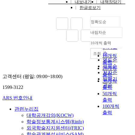
내보내기
내책장담기
한글로보기
정확도순
내림차순
정확도
순
10개씩 출력
내림차순
인기도
순
조회
10개씩
연도순
출력
제목순
20개씩
저자순
출력
고객센터 (평일: 09:00~18:00)
발행기
30개씩
관순
1599-3122
출력
50개씩
ARS 번호안내
출력
100개씩
관련누리집
출력
대학공개강의(KOCW)
학술정보통계시스템(Rinfo)
외국학술지지원센터(FRIC)
학술관계분석서비스(SAM)