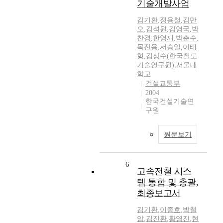
기술개발사업
김기환
,
정용철
,
김만
오
,
김석원
,
김영국
,
박
찬경
,
한영재
,
박춘수
,
목진용
,
서승일
,
이태
형
,
김상수(한국철도
기술연구원)
,
서울대
학교
건설교통부
2004
한국건설기술연
구원
원문보기
6
고속전철 시스
템 통합 및 총괄,
최종보고서
김기환
,
이종호
,
박철
암
,
김진환
,
황영진
,
현