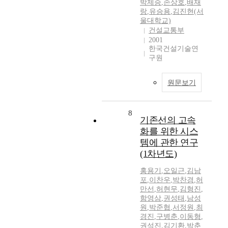
박제승
,
손상호
,
배재
랑
,
유승용
,
김진현(서
울대학교)
건설교통부
2001
한국건설기술연
구원
원문보기
8
기존선의 고속
화를 위한 시스
템에 관한 연구
(1차년도)
홍용기
,
오일근
,
김남
포
,
이찬우
,
박찬경
,
허
만선
,
허현무
,
김형진
,
함영삼
,
권성태
,
남성
원
,
박준협
,
서정원
,
최
경진
,
구병춘
,
이동형
,
권석진
,
김기환
,
박춘