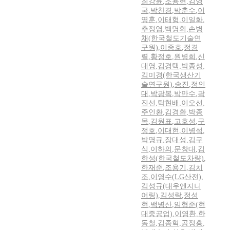
최강윤
,
조용현
,
김영
국
,
박찬경
,
박춘수
,
이
영훈
,
이태형
,
이일화
,
추정엽
,
백명휘
,
손병
채(한국철도기술연
구원)
,
이종호
,
정경
렬
,
황정호
,
원병희
,
신
대영
,
김경택
,
박종성
,
김미경(한국생산기
술연구원)
,
송진
,
정인
대
,
박광복
,
박만수
,
곽
진선
,
탁현배
,
이오선
,
주인환
,
김경환
,
박종
목
,
김원표
,
고호성
,
구
정호
,
이대현
,
이병석
,
박명규
,
장대성
,
김구
식
,
이하의
,
문창대
,
김
한성(한국철도차량)
,
한재준
,
조용기
,
김치
조
,
이영수(LG산전)
,
김성규(대우엔지니
어링)
,
김성락
,
정성
현
,
백병산
,
임형준(현
대중공업)
,
이영환
,
한
동철
,
김종혁
,
공정흥
,