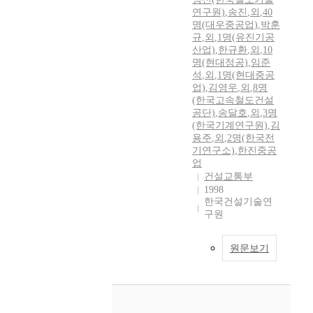
연구원)
,
송진
,
외
,
40
명(대우중공업)
,
박훈
규
,
외
,
1명(유진기공
산업)
,
한규환
,
외
,
10
명(현대정공)
,
임준
석
,
외
,
1명(현대중공
업)
,
김영우
,
외
,
8명
(한국고속철도건설
공단)
,
송달호
,
외
,
3명
(한국기계연구원)
,
김
용주
,
외
,
2명(한국전
기연구소)
,
한진중공
업
건설교통부
1998
한국건설기술연
구원
원문보기