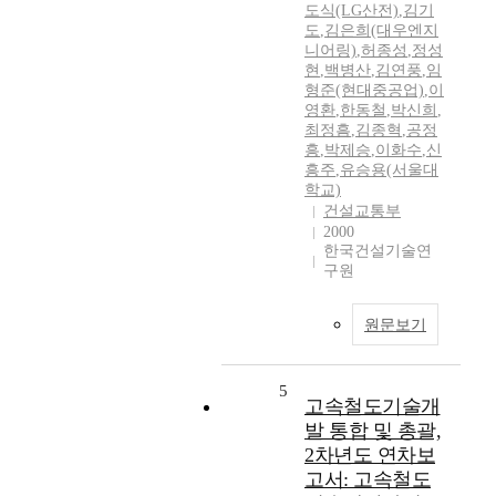
도식(LG산전)
,
김기
도
,
김은희(대우엔지
니어링)
,
허종성
,
정성
현
,
백병산
,
김연풍
,
임
형준(현대중공업)
,
이
영환
,
한동철
,
박신희
,
최정흠
,
김종혁
,
공정
흥
,
박제승
,
이화수
,
신
흥주
,
유승용(서울대
학교)
건설교통부
2000
한국건설기술연
구원
원문보기
5
고속철도기술개
발 통합 및 총괄,
2차년도 연차보
고서: 고속철도