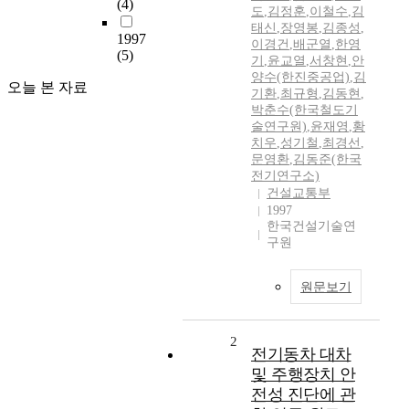
(4)
도
,
김정훈
,
이철수
,
김
태신
,
장영봉
,
김종성
,
1997
이경건
,
배군열
,
한영
(5)
기
,
윤교열
,
서창현
,
안
양수(한진중공업)
,
김
오늘 본 자료
기환
,
최규형
,
김동현
,
박춘수(한국철도기
술연구원)
,
윤재영
,
황
치우
,
성기철
,
최경선
,
문영환
,
김동준(한국
전기연구소)
건설교통부
1997
한국건설기술연
구원
원문보기
2
전기동차 대차
및 주행장치 안
전성 진단에 관