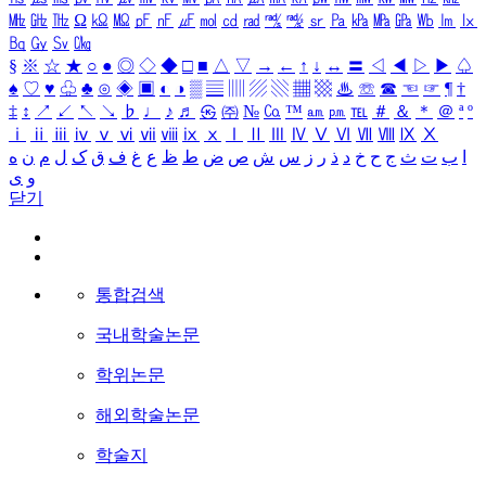
㎒
㎓
㎔
Ω
㏀
㏁
㎊
㎋
㎌
㏖
㏅
㎭
㎮
㎯
㏛
㎩
㎪
㎫
㎬
㏝
㏐
㏓
㏃
㏉
㏜
㏆
§
※
☆
★
○
●
◎
◇
◆
□
■
△
▽
→
←
↑
↓
↔
〓
◁
◀
▷
▶
♤
♠
♡
♥
♧
♣
⊙
◈
▣
◐
◑
▒
▤
▥
▨
▧
▦
▩
♨
☏
☎
☜
☞
¶
†
‡
↕
↗
↙
↖
↘
♭
♩
♪
♬
㉿
㈜
№
㏇
™
㏂
㏘
℡
＃
＆
＊
＠
ª
º
ⅰ
ⅱ
ⅲ
ⅳ
ⅴ
ⅵ
ⅶ
ⅷ
ⅸ
ⅹ
Ⅰ
Ⅱ
Ⅲ
Ⅳ
Ⅴ
Ⅵ
Ⅶ
Ⅷ
Ⅸ
Ⅹ
ا
ب
ت
ث
ج
ح
خ
د
ذ
ر
ز
س
ش
ص
ض
ط
ظ
ع
غ
ف
ق
ک
ل
م
ن
ه
و
ی
닫기
통합검색
국내학술논문
학위논문
해외학술논문
학술지