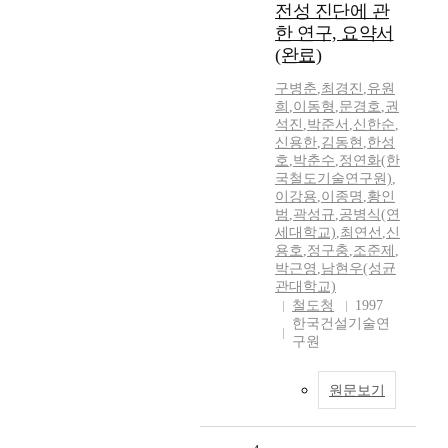
전성 진단에 관
한 연구, 요약서
(완료)
구병춘
,
최경진
,
유원
희
,
이동형
,
문경호
,
권
석진
,
박준서
,
신한순
,
신용한
,
김동현
,
한성
호
,
박춘수
,
정연화(한
국철도기술연구원)
,
이강용
,
이종명
,
황인
범
,
곽성규
,
공병식(연
세대학교)
,
최연선
,
신
용호
,
정구충
,
조준제
,
박근영
,
남현우(성균
관대학교)
철도청
1997
한국건설기술연
구원
원문보기