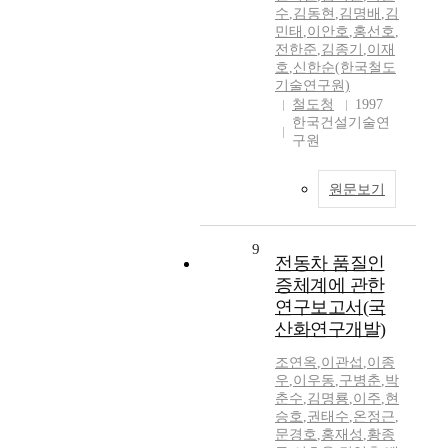
수
,
김동현
,
김명배
,
김
민태
,
이안호
,
홍선호
,
전한준
,
김종기
,
이재
호
,
신한순(한국철도
기술연구원)
철도청
1997
한국건설기술연
구원
원문보기
9
전동차 품질인
증체계에 관한
연구보고서(국
산화연구개발)
조연옥
,
이관섭
,
이종
우
,
이우동
,
구병춘
,
박
춘수
,
김명룡
,
이주
,
현
승호
,
권태수
,
온정근
,
문경호
,
홍재성
,
황종