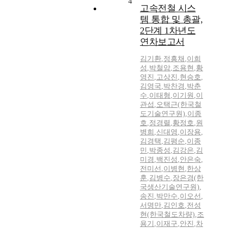
4
고속전철 시스
템 통합 및 총괄,
2단계 1차년도
연차보고서
김기환
,
정흥채
,
이희
성
,
박철암
,
조용현
,
황
영진
,
고상진
,
현승호
,
김영국
,
박찬경
,
박춘
수
,
이태형
,
이기원
,
이
관섭
,
오택근(한국철
도기술연구원)
,
이종
호
,
정경렬
,
황정호
,
원
병희
,
신대영
,
이장용
,
김경택
,
김평순
,
이종
민
,
박종성
,
김강은
,
김
미경
,
백진성
,
안은숙
,
전미선
,
이병현
,
한상
훈
,
김병수
,
장은경(한
국생산기술연구원)
,
송진
,
박만수
,
이오선
,
서명만
,
김인호
,
전성
현(한국철도차량)
,
조
용기
,
이재구
,
안진
,
차