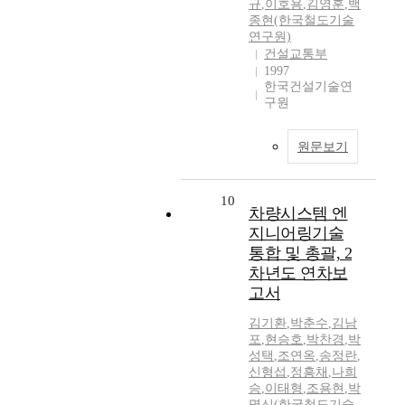
규
,
이호용
,
김영훈
,
백
종현(한국철도기술
연구원)
건설교통부
1997
한국건설기술연
구원
원문보기
10
차량시스템 엔
지니어링기술
통합 및 총괄, 2
차년도 연차보
고서
김기환
,
박춘수
,
김남
포
,
현승호
,
박찬경
,
박
성택
,
조연옥
,
송정란
,
신형섭
,
정흥채
,
나희
승
,
이태형
,
조용현
,
박
명신(한국철도기술