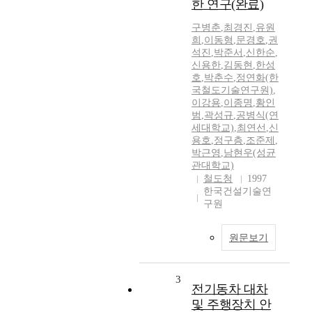
한 연구(완료)
구병춘
,
최경진
,
유원
희
,
이동형
,
문경호
,
권
석진
,
박준서
,
신한순
,
신용한
,
김동현
,
한성
호
,
박춘수
,
정연화(한
국철도기술연구원)
,
이강용
,
이종명
,
황인
범
,
곽성규
,
공병식(연
세대학교)
,
최연선
,
신
용호
,
정구층
,
조준제
,
박근영
,
남현우(성균
관대학교)
철도청
1997
한국건설기술연
구원
원문보기
3
전기동차 대차
및 주행장치 안