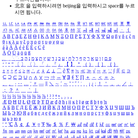
北京 을 입력하시려면
beijing
을 입력하시고 space를 누르
시면 됩니다.
ㅥ
ㅦ
ㅧ
ㅨ
ㅩ
ㅪ
ㅫ
ㅬ
ㅭ
ㅮ
ㅯ
ㅰ
ㅱ
ㅲ
ㅳ
ㅴ
ㅵ
ㅶ
ㅷ
ㅸ
ㅹ
ㅺ
ㅻ
ㅼ
ㅽ
ㅾ
ㅿ
ㆀ
ㆁ
ㆂ
ㆃ
ㆄ
ㆅ
ㆆ
ㆇ
ㆈ
ㆉ
ㆊ
ㆋ
ㆌ
ㆍ
ㆎ
Α
Β
Γ
Δ
Ε
Ζ
Η
Θ
Ι
Κ
Λ
Μ
Ν
Ξ
Ο
Π
Ρ
Σ
Τ
Υ
Φ
Χ
Ψ
Ω
α
β
γ
δ
ε
ζ
η
θ
ι
κ
λ
μ
ν
ξ
ο
π
ρ
σ
τ
υ
φ
χ
ψ
ω
á
à
Á
À
é
è
É
È
ç
Ç
ê
Ä
Ö
Ü
ä
ö
ü
ß
ְ
ֳ
ֲ
ֱ
ָ
ַ
ֵ
ֶ
ִ
ֹ
ּ
ֻ
ׂ
ׁ
ּ
ב
ה
נ
מ
צ
ת
ץ
ש
ד
ג
כ
ע
י
ח
ל
ך
ף
ק
ר
א
ט
ו
ן
ם
פ
‘
’
“
”
〔
〕
〈
〉
「
」
『
』
【
】
＂
（
）
［
］
｛
｝
±
×
÷
≠
≤
≥
∞
∴
♂
♀
∠
⊥
⌒
∂
∇
≡
≒
≪
≫
√
∽
∝
∵
∫
∬
∈
∋
⊆
⊇
⊂
⊃
∪
∩
∧
∨
￢
⇒
⇔
∀
∃
∮
∑
∏
＋
－
＜
＝
＞
、
。
·
‥
…
¨
〃
―
∥
＼
∼
´
～
ˇ
˘
˝
˚
˙
¸
˛
¡
¿
ː
！
＇
，
．
／
：
；
？
＾
＿
｀
｜
½
⅓
⅔
¼
¾
⅛
⅜
⅝
⅞
¹
²
³
⁴
ⁿ
₁
₂
₃
₄
Æ
Ð
Ħ
Ĳ
Ł
Ø
Œ
Þ
Ŧ
Ŋ
æ
đ
ð
ħ
ı
ĳ
ĸ
ŀ
ł
ø
œ
ß
þ
ŧ
ŋ
ŉ
А
Б
В
Г
Д
Е
Ё
Ж
З
И
Й
К
Л
М
Н
О
П
Р
С
Т
У
Ф
Х
Ц
Ч
Ш
Щ
Ъ
Ы
Ь
Э
Ю
Я
а
б
в
г
д
е
ё
ж
з
и
й
к
л
м
н
о
п
р
с
т
у
ф
х
ц
ч
ш
щ
ъ
ы
ь
э
ю
я
′
″
℃
Å
￠
￡
￥
¤
℉
‰
＄
％
Ｆ
￦
㎕
㎖
㎗
ℓ
㎘
㏄
㎣
㎤
㎥
㎦
㎙
㎚
㎛
㎜
㎝
㎞
㎟
㎠
㎡
㎢
㏊
㎍
㎎
㎏
㏏
㎈
㎉
㏈
㎧
㎨
㎰
㎱
㎲
㎳
㎴
㎵
㎶
㎷
㎸
㎹
㎀
㎁
㎂
㎃
㎄
㎺
㎻
㎽
㎾
㎿
㎐
㎑