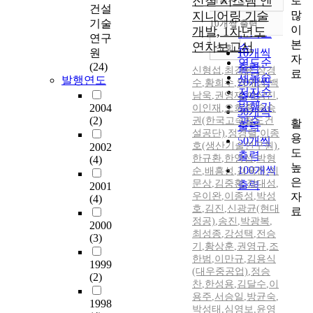
전철 시스템 엔
로
정확도
건설
많
지니어링 기술
순
기술
10개씩 출력
내림차순
이
개발, 1차년도
인기도
연구
본
연차보고서
순
조회
원
10개씩
자
연도순
(24)
출력
신형섭
,
최강윤
,
장경
료
제목순
발행연도
20개씩
수
,
황희수
,
양재성
,
백
저자순
남욱
,
권영재
,
이상진
,
출력
발행기
2004
이인재
,
오희종
,
송승
30개씩
(2)
권(한국고속철도건
관순
활
출력
설공단)
,
정경렬
,
이종
용
50개씩
호(생산기술연구원)
,
2002
도
출력
한규환
,
한영섭
,
박형
(4)
높
100개씩
순
,
배흥성
,
김국진
,
이
은
문상
,
김중환
,
장대성
,
출력
2001
자
우이완
,
이종성
,
박성
(4)
호
,
김진
,
신광균(현대
료
정공)
,
송진
,
박광복
,
2000
최성종
,
강성택
,
전승
(3)
기
,
황상훈
,
권영규
,
조
한범
,
이만규
,
김용식
1999
(대우중공업)
,
정승
(2)
찬
,
한성용
,
김달수
,
이
용주
,
서승일
,
방균숙
,
1998
박성태
,
심영보
,
윤영