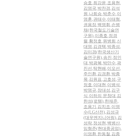
승호
,
최강윤
,
조용현
,
김영국
,
박찬경
,
김석
원
,
나희승
,
박춘수
,
이
영훈
,
권태수
,
이태형
,
권용장
,
백명휘
,
손병
채(한국철도기술연
구원)
,
이종호
,
정경
렬
,
황정호
,
원병희
,
신
대영
,
김경택
,
박종성
,
김미경(한국생산기
술연구원)
,
송진
,
정인
대
,
박광복
,
박만수
,
곽
진선
,
탁현배
,
이오선
,
주인환
,
김경환
,
박종
목
,
김원표
,
고호성
,
구
정호
,
이대현
,
이병석
,
박명규
,
장대성
,
김구
식
,
이하의
,
문창대
,
김
한성(로템)
,
한재준
,
조용기
,
김치조
,
이영
수(LG산전)
,
김성규
(대우엔지니어링)
,
김
성락
,
정성현
,
백병산
,
임형준(현대중공업)
,
이영환
,
한동철
,
김종