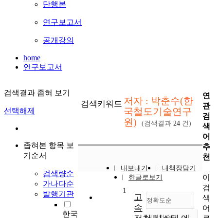
단행본
연구보고서
공개강의
home
연구보고서
검색결과 좁혀 보기
연
저자 : 박춘수(한
검색키워드
관
국철도기술연구
선택해제
검
원)
(검색결과
24
건)
색
어
좁혀본 항목 보
추
기순서
천
내보내기
내책장담기
검색량순
이
한글로보기
가나다순
검
1
발행기관
고
색
정확도순
속
어
한국
내림차순