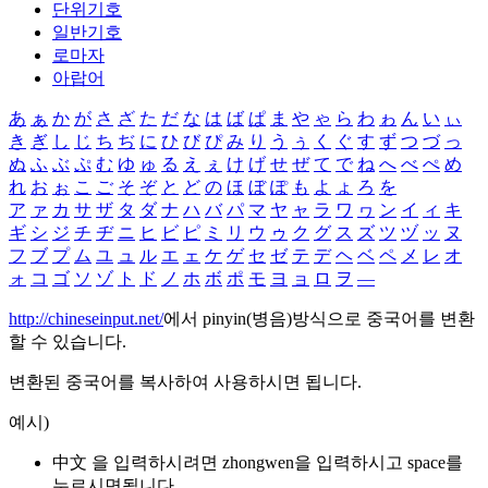
단위기호
일반기호
로마자
아랍어
あ
ぁ
か
が
さ
ざ
た
だ
な
は
ば
ぱ
ま
や
ゃ
ら
わ
ゎ
ん
い
ぃ
き
ぎ
し
じ
ち
ぢ
に
ひ
び
ぴ
み
り
う
ぅ
く
ぐ
す
ず
つ
づ
っ
ぬ
ふ
ぶ
ぷ
む
ゆ
ゅ
る
え
ぇ
け
げ
せ
ぜ
て
で
ね
へ
べ
ぺ
め
れ
お
ぉ
こ
ご
そ
ぞ
と
ど
の
ほ
ぼ
ぽ
も
よ
ょ
ろ
を
ア
ァ
カ
サ
ザ
タ
ダ
ナ
ハ
バ
パ
マ
ヤ
ャ
ラ
ワ
ヮ
ン
イ
ィ
キ
ギ
シ
ジ
チ
ヂ
ニ
ヒ
ビ
ピ
ミ
リ
ウ
ゥ
ク
グ
ス
ズ
ツ
ヅ
ッ
ヌ
フ
ブ
プ
ム
ユ
ュ
ル
エ
ェ
ケ
ゲ
セ
ゼ
テ
デ
ヘ
ベ
ペ
メ
レ
オ
ォ
コ
ゴ
ソ
ゾ
ト
ド
ノ
ホ
ボ
ポ
モ
ヨ
ョ
ロ
ヲ
―
http://chineseinput.net/
에서 pinyin(병음)방식으로 중국어를 변환
할 수 있습니다.
변환된 중국어를 복사하여 사용하시면 됩니다.
예시)
中文 을 입력하시려면
zhongwen
을 입력하시고 space를
누르시면됩니다.