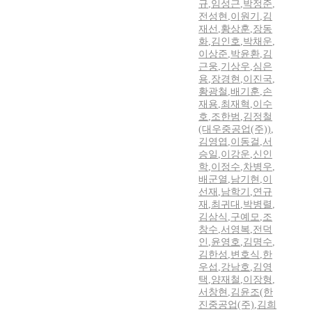
규
,
임성근
,
박정준
,
전성현
,
이원기
,
김
재선
,
황상훈
,
장동
화
,
김인호
,
박채운
,
이상준
,
박윤환
,
김
근웅
,
기상우
,
심은
용
,
장경현
,
이진국
,
황광철
,
배기훈
,
손
재용
,
최재혁
,
이수
호
,
조한범
,
김정철
(대우중공업(주))
,
김영엽
,
이동걸
,
서
승일
,
이강운
,
신인
학
,
이정수
,
차병우
,
배군열
,
남기현
,
이
선재
,
남학기
,
연규
재
,
최귀대
,
박병렬
,
김삼식
,
구예모
,
조
창수
,
서영복
,
전덕
인
,
윤영호
,
김명수
,
김한성
,
변호식
,
한
우섭
,
강남호
,
김영
택
,
양재철
,
이장형
,
서창현
,
김윤조(한
진중공업(주)
,
김희