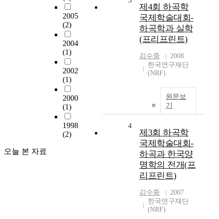
3
제4회 하곡학
2005
국제학술대회-
(2)
하곡학과 실학
(프리프린트)
2004
(1)
김수중
2008
한국연구재단
2002
(NRF)
(1)
원문보
2000
기
(1)
1998
4
제3회 하곡학
(2)
국제학술대회-
오늘 본 자료
하곡과 한국양
명학의 전개(프
리프린트)
김수중
2007
한국연구재단
(NRF)