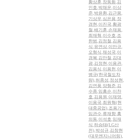
황상훈
,
장동화
,
김
인호
,
박채운
,
이상
준
,
박윤환
,
김근몽
,
기상우
,
심은용
,
장
경현
,
이진국
,
황광
철
,
배기훈
,
손재용
,
최재혁
,
이수호
,
조
한범
,
김정철
,
김용
식
,
유연상
,
이만규
,
오형식
,
채성국
,
이
경복
,
김만철
,
김대
광
,
김정현
,
이용관
,
김용식
,
이용헌
,
이
병규(한국철도차
량)
,
허종성
,
정성현
,
김연풍
,
양형준
,
김
수종
,
임흥순
,
이찬
호
,
김용원
,
이재영
,
이용국
,
최원혁(현
대중공업)
,
조용기
,
임관수
,
류재향
,
홍
의동
,
이석호
,
임재
식
,
하승태(LG산
전)
,
박성규
,
김창현
(대우엔지니어링)
,