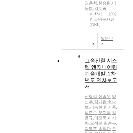
권용혁
,
한승완
,
이
동희
,
김수중
이학사
2002
한국연구재단
(NRF)
원문보
기
9
고속전철 시스
템 엔지니어링
기술개발, 2차
년도 연차보고
서
신형섭
,
이종우
,
양
신추
,
김기환
,
현승
호
,
김동현
,
한기홍
,
박춘수
,
오지택
,
김
용규
,
이진욱
,
이지
하
,
오석문
,
황종규
,
김영훈
,
송정란
,
오