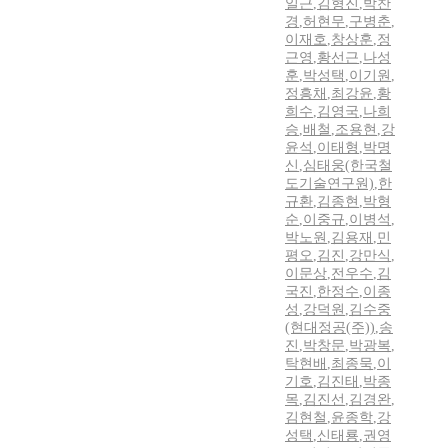
일근
,
김형진
,
박찬
경
,
허현무
,
구병춘
,
이재호
,
창상훈
,
정
근영
,
황선근
,
나성
훈
,
박성택
,
이기원
,
정흥채
,
최강윤
,
황
희수
,
김영국
,
나희
승
,
배철
,
조용현
,
강
윤석
,
이태형
,
박명
신
,
심태웅(한국철
도기술연구원)
,
한
규환
,
김종현
,
박형
순
,
이중규
,
이병석
,
박노원
,
김용재
,
민
평오
,
김진
,
강만식
,
이문상
,
전우수
,
김
국진
,
한정수
,
이종
성
,
강덕원
,
김수중
(현대정공(주))
,
송
진
,
박창문
,
박광복
,
탁현배
,
최종묵
,
이
기호
,
김진태
,
박종
목
,
김진선
,
김경완
,
김현철
,
윤종학
,
강
성택
,
신태룡
,
권영