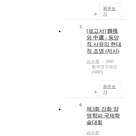
원문보
기
5
[보고서] 類推
와 中庸 - 동양
적 사유의 현대
적 조명 (저서)
김수중
2005
한국연구재단
(NRF)
원문보
기
6
제3회 강화 양
명학파 국제학
술대회
김수중