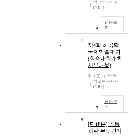
한국연구재단
(NRF)
원문보
기
7
제4회 하곡학
국제학술대회
(학술대회개최
세부내용)
김수중
2008
한국연구재단
(NRF)
원문보
기
8
[단행본] 공동
체란 무엇인가