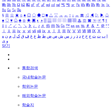
㎒
㎓
㎔
Ω
㏀
㏁
㎊
㎋
㎌
㏖
㏅
㎭
㎮
㎯
㏛
㎩
㎪
㎫
㎬
㏝
㏐
㏓
㏃
㏉
㏜
㏆
§
※
☆
★
○
●
◎
◇
◆
□
■
△
▽
→
←
↑
↓
↔
〓
◁
◀
▷
▶
♤
♠
♡
♥
♧
♣
⊙
◈
▣
◐
◑
▒
▤
▥
▨
▧
▦
▩
♨
☏
☎
☜
☞
¶
†
‡
↕
↗
↙
↖
↘
♭
♩
♪
♬
㉿
㈜
№
㏇
™
㏂
㏘
℡
＃
＆
＊
＠
ª
º
ⅰ
ⅱ
ⅲ
ⅳ
ⅴ
ⅵ
ⅶ
ⅷ
ⅸ
ⅹ
Ⅰ
Ⅱ
Ⅲ
Ⅳ
Ⅴ
Ⅵ
Ⅶ
Ⅷ
Ⅸ
Ⅹ
ا
ب
ت
ث
ج
ح
خ
د
ذ
ر
ز
س
ش
ص
ض
ط
ظ
ع
غ
ف
ق
ک
ل
م
ن
ه
و
ی
닫기
통합검색
국내학술논문
학위논문
해외학술논문
학술지