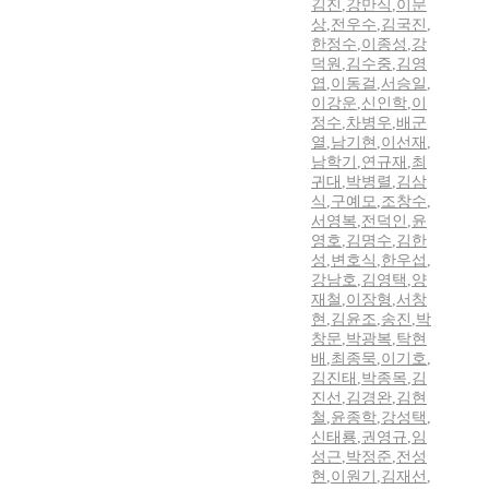
김진
,
강만식
,
이문
상
,
전우수
,
김국진
,
한정수
,
이종성
,
강
덕원
,
김수중
,
김영
엽
,
이동걸
,
서승일
,
이강운
,
신인학
,
이
정수
,
차병우
,
배군
열
,
남기현
,
이선재
,
남학기
,
연규재
,
최
귀대
,
박병렬
,
김삼
식
,
구예모
,
조창수
,
서영복
,
전덕인
,
윤
영호
,
김명수
,
김한
성
,
변호식
,
한우섭
,
강남호
,
김영택
,
양
재철
,
이장형
,
서창
현
,
김윤조
,
송진
,
박
창문
,
박광복
,
탁현
배
,
최종묵
,
이기호
,
김진태
,
박종목
,
김
진선
,
김경완
,
김현
철
,
윤종학
,
강성택
,
신태룡
,
권영규
,
임
성근
,
박정준
,
전성
현
,
이원기
,
김재선
,