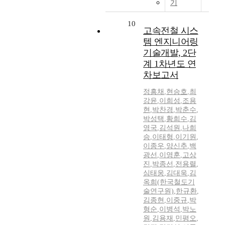
기
10
고속전철 시스
템 엔지니어링
기술개발, 2단
계 1차년도 연
차보고서
정흥채
,
현승호
,
최
강윤
,
이희성
,
조용
현
,
박찬경
,
박춘수
,
박성택
,
황희수
,
김
영국
,
김석원
,
나희
승
,
이태형
,
이기원
,
이종우
,
양신추
,
백
광선
,
이영훈
,
고상
진
,
박종선
,
전용렬
,
심태웅
,
김대욱
,
김
옥희(한국철도기
술연구원)
,
한규환
,
김종현
,
이중규
,
박
형순
,
이병석
,
박노
원
,
김용재
,
민평오
,