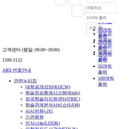
내림차순
정확도
순
10개씩 출력
내림차순
인기도
순
조회
10개씩
연도순
출력
제목순
20개씩
저자순
출력
고객센터 (평일: 09:00~18:00)
발행기
30개씩
관순
1599-3122
출력
50개씩
ARS 번호안내
출력
100개씩
관련누리집
출력
대학공개강의(KOCW)
학술정보통계시스템(Rinfo)
외국학술지지원센터(FRIC)
학술관계분석서비스(SAM)
사서커뮤니티
기관회원
지식나눔(LOOK)