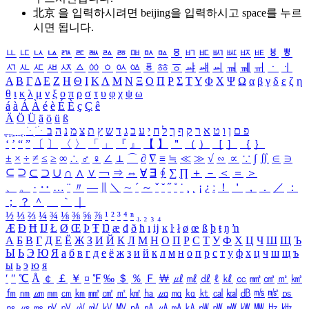
北京 을 입력하시려면
beijing
을 입력하시고 space를 누르
시면 됩니다.
ㅥ
ㅦ
ㅧ
ㅨ
ㅩ
ㅪ
ㅫ
ㅬ
ㅭ
ㅮ
ㅯ
ㅰ
ㅱ
ㅲ
ㅳ
ㅴ
ㅵ
ㅶ
ㅷ
ㅸ
ㅹ
ㅺ
ㅻ
ㅼ
ㅽ
ㅾ
ㅿ
ㆀ
ㆁ
ㆂ
ㆃ
ㆄ
ㆅ
ㆆ
ㆇ
ㆈ
ㆉ
ㆊ
ㆋ
ㆌ
ㆍ
ㆎ
Α
Β
Γ
Δ
Ε
Ζ
Η
Θ
Ι
Κ
Λ
Μ
Ν
Ξ
Ο
Π
Ρ
Σ
Τ
Υ
Φ
Χ
Ψ
Ω
α
β
γ
δ
ε
ζ
η
θ
ι
κ
λ
μ
ν
ξ
ο
π
ρ
σ
τ
υ
φ
χ
ψ
ω
á
à
Á
À
é
è
É
È
ç
Ç
ê
Ä
Ö
Ü
ä
ö
ü
ß
ְ
ֳ
ֲ
ֱ
ָ
ַ
ֵ
ֶ
ִ
ֹ
ּ
ֻ
ׂ
ׁ
ּ
ב
ה
נ
מ
צ
ת
ץ
ש
ד
ג
כ
ע
י
ח
ל
ך
ף
ק
ר
א
ט
ו
ן
ם
פ
‘
’
“
”
〔
〕
〈
〉
「
」
『
』
【
】
＂
（
）
［
］
｛
｝
±
×
÷
≠
≤
≥
∞
∴
♂
♀
∠
⊥
⌒
∂
∇
≡
≒
≪
≫
√
∽
∝
∵
∫
∬
∈
∋
⊆
⊇
⊂
⊃
∪
∩
∧
∨
￢
⇒
⇔
∀
∃
∮
∑
∏
＋
－
＜
＝
＞
、
。
·
‥
…
¨
〃
―
∥
＼
∼
´
～
ˇ
˘
˝
˚
˙
¸
˛
¡
¿
ː
！
＇
，
．
／
：
；
？
＾
＿
｀
｜
½
⅓
⅔
¼
¾
⅛
⅜
⅝
⅞
¹
²
³
⁴
ⁿ
₁
₂
₃
₄
Æ
Ð
Ħ
Ĳ
Ł
Ø
Œ
Þ
Ŧ
Ŋ
æ
đ
ð
ħ
ı
ĳ
ĸ
ŀ
ł
ø
œ
ß
þ
ŧ
ŋ
ŉ
А
Б
В
Г
Д
Е
Ё
Ж
З
И
Й
К
Л
М
Н
О
П
Р
С
Т
У
Ф
Х
Ц
Ч
Ш
Щ
Ъ
Ы
Ь
Э
Ю
Я
а
б
в
г
д
е
ё
ж
з
и
й
к
л
м
н
о
п
р
с
т
у
ф
х
ц
ч
ш
щ
ъ
ы
ь
э
ю
я
′
″
℃
Å
￠
￡
￥
¤
℉
‰
＄
％
Ｆ
￦
㎕
㎖
㎗
ℓ
㎘
㏄
㎣
㎤
㎥
㎦
㎙
㎚
㎛
㎜
㎝
㎞
㎟
㎠
㎡
㎢
㏊
㎍
㎎
㎏
㏏
㎈
㎉
㏈
㎧
㎨
㎰
㎱
㎲
㎳
㎴
㎵
㎶
㎷
㎸
㎹
㎀
㎁
㎂
㎃
㎄
㎺
㎻
㎽
㎾
㎿
㎐
㎑