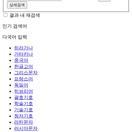
상세검색
결과 내 재검색
인기 검색어
다국어 입력
히라가나
가타카나
중국어
한글고어
그리스문자
프랑스어
독일어
히브리어
괄호기호
학술기호
기술기호
첨자기호
라틴문자
러시아문자