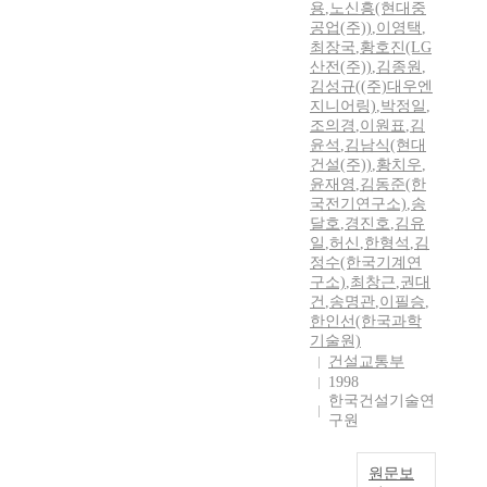
용
,
노신흥(현대중
공업(주))
,
이영택
,
최장국
,
황호진(LG
산전(주))
,
김종원
,
김성규((주)대우엔
지니어링)
,
박정일
,
조의경
,
이원표
,
김
윤석
,
김남식(현대
건설(주))
,
황치우
,
윤재영
,
김동준(한
국전기연구소)
,
송
달호
,
경진호
,
김유
일
,
허신
,
한형석
,
김
정수(한국기계연
구소)
,
최창근
,
권대
건
,
송명관
,
이필승
,
한인선(한국과학
기술원)
건설교통부
1998
한국건설기술연
구원
원문보