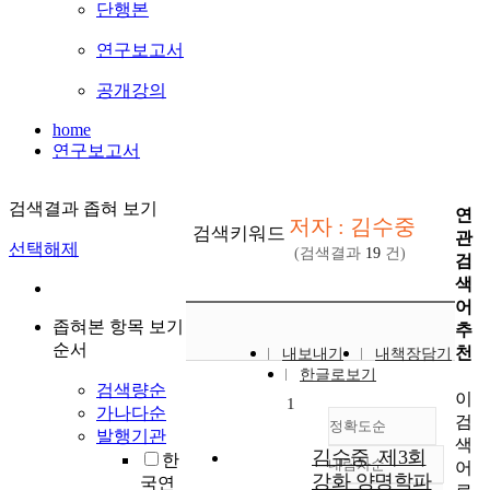
단행본
연구보고서
공개강의
home
연구보고서
검색결과 좁혀 보기
연
저자 : 김수중
검색키워드
관
선택해제
(검색결과
19
건)
검
색
어
좁혀본 항목 보기
추
순서
천
내보내기
내책장담기
한글로보기
검색량순
이
1
가나다순
검
정확도순
발행기관
색
김수중_제3회
한
내림차순
어
정확도
강화 양명학파
국연