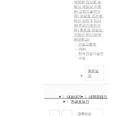
박영원
,
김상호
,
송
해상
,
유일상
,
이중
윤(고등기술연구
원)
,
송달호
,
경진호
,
허신
,
강진구
,
김낙
현(한국기계연구
원)
,
홍동표
,
장일도
,
구영선
,
한기석(전
북대학교)
건설교통부
2000
한국건설기술연
구원
원문보
기
내보내기
내책장담기
한글로보기
정확도순