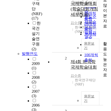
로
순
국제학술대회
10개씩 출력
구재
내림차순
많
인기도
(학술대회개최
단
이
순
조회
10개씩
(NRF)
세부내용)
본
연도순
(17)
출력
자
제목순
한
김수중
2007
20개씩
료
저자순
한국연구재단
국건
출력
(NRF)
발행기
설기
30개씩
관순
술연
출력
활
원문보
구원
50개씩
기
용
(2)
출력
발행연도
도
100개씩
2
높
출력
제4회 하곡학
2009
은
국제학술대회
(1)
자
료
김수중
2008
한국연구재단
(2)
(NRF)
2007
(3)
원문보
기
2006
(3)