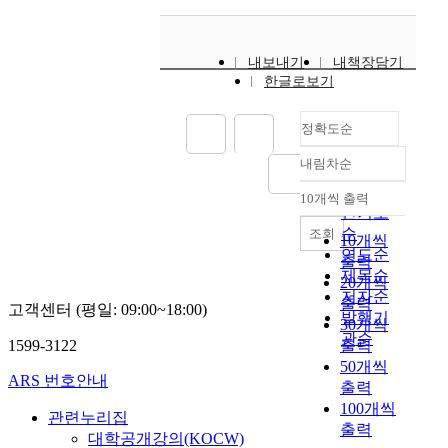
내보내기
내책장담기
한글로보기
정확도순
내림차순
정확도
순
10개씩 출력
내림차순
인기도
순
조회
10개씩
연도순
출력
제목순
20개씩
저자순
출력
고객센터 (평일: 09:00~18:00)
발행기
30개씩
관순
1599-3122
출력
50개씩
ARS 번호안내
출력
100개씩
관련누리집
출력
대학공개강의(KOCW)