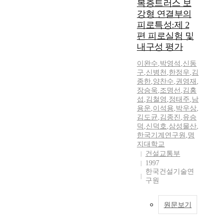
복층트러스 보
강형 연결부의
피로특성:제 2
편 피로실험 및
내구성 평가
이완수
,
박영석
,
신동
구
,
신병천
,
한정우
,
김
종한
,
양찬수
,
권영재
,
장승욱
,
조명선
,
김홍
섭
,
김철영
,
정태주
,
남
용운
,
이석용
,
박우상
,
김도균
,
김종진
,
유승
덕
,
신덕호
,
삼성물산
,
한국기계연구원
,
명
지대학교
건설교통부
1997
한국건설기술연
구원
원문보기