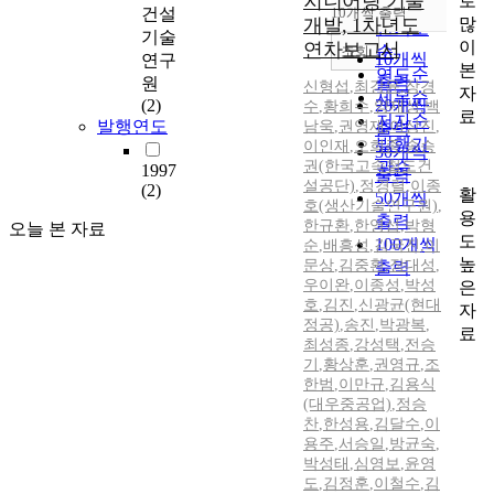
지니어링 기술
로
순
건설
10개씩 출력
내림차순
많
개발, 1차년도
인기도
기술
이
연차보고서
순
조회
10개씩
연구
본
연도순
출력
원
신형섭
,
최강윤
,
장경
자
제목순
(2)
20개씩
수
,
황희수
,
양재성
,
백
료
저자순
발행연도
남욱
,
권영재
,
이상진
,
출력
발행기
이인재
,
오희종
,
송승
30개씩
권(한국고속철도건
관순
1997
출력
설공단)
,
정경렬
,
이종
(2)
활
50개씩
호(생산기술연구원)
,
용
출력
한규환
,
한영섭
,
박형
오늘 본 자료
도
100개씩
순
,
배흥성
,
김국진
,
이
높
문상
,
김중환
,
장대성
,
출력
우이완
,
이종성
,
박성
은
호
,
김진
,
신광균(현대
자
정공)
,
송진
,
박광복
,
료
최성종
,
강성택
,
전승
기
,
황상훈
,
권영규
,
조
한범
,
이만규
,
김용식
(대우중공업)
,
정승
찬
,
한성용
,
김달수
,
이
용주
,
서승일
,
방균숙
,
박성태
,
심영보
,
윤영
도
,
김정훈
,
이철수
,
김