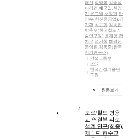
태신
,
장영봉
,
김종성
,
이경건
,
배군열
,
한영
기
,
윤교열
,
서창현
,
안
양수(한진중공업)
,
김
기환
,
최규형
,
김동현
,
박춘수(한국철도기
술연구원)
,
윤재영
,
황
치우
,
성기철
,
최경선
,
문영환
,
김동준(한국
전기연구소)
건설교통부
1997
한국건설기술연
구원
원문보기
2
도로/철도 병용
교 연결부 피로
설계 연구(최종):
제 1 편 현수교