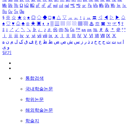
㎒
㎓
㎔
Ω
㏀
㏁
㎊
㎋
㎌
㏖
㏅
㎭
㎮
㎯
㏛
㎩
㎪
㎫
㎬
㏝
㏐
㏓
㏃
㏉
㏜
㏆
§
※
☆
★
○
●
◎
◇
◆
□
■
△
▽
→
←
↑
↓
↔
〓
◁
◀
▷
▶
♤
♠
♡
♥
♧
♣
⊙
◈
▣
◐
◑
▒
▤
▥
▨
▧
▦
▩
♨
☏
☎
☜
☞
¶
†
‡
↕
↗
↙
↖
↘
♭
♩
♪
♬
㉿
㈜
№
㏇
™
㏂
㏘
℡
＃
＆
＊
＠
ª
º
ⅰ
ⅱ
ⅲ
ⅳ
ⅴ
ⅵ
ⅶ
ⅷ
ⅸ
ⅹ
Ⅰ
Ⅱ
Ⅲ
Ⅳ
Ⅴ
Ⅵ
Ⅶ
Ⅷ
Ⅸ
Ⅹ
ا
ب
ت
ث
ج
ح
خ
د
ذ
ر
ز
س
ش
ص
ض
ط
ظ
ع
غ
ف
ق
ک
ل
م
ن
ه
و
ی
닫기
통합검색
국내학술논문
학위논문
해외학술논문
학술지