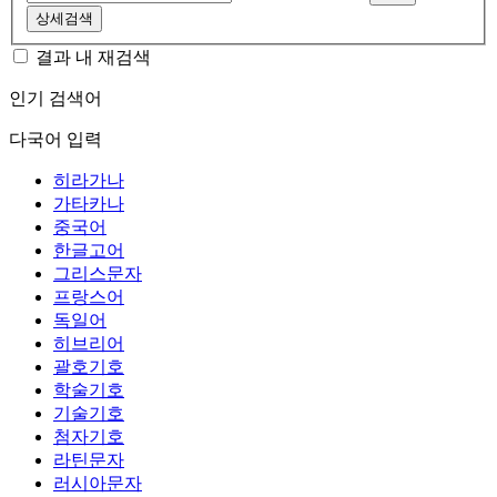
상세검색
결과 내 재검색
인기 검색어
다국어 입력
히라가나
가타카나
중국어
한글고어
그리스문자
프랑스어
독일어
히브리어
괄호기호
학술기호
기술기호
첨자기호
라틴문자
러시아문자