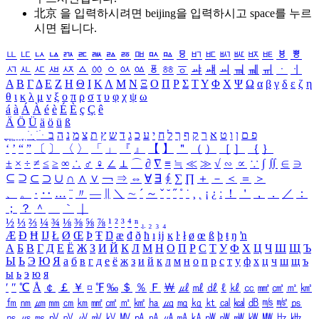
北京 을 입력하시려면
beijing
을 입력하시고 space를 누르
시면 됩니다.
ㅥ
ㅦ
ㅧ
ㅨ
ㅩ
ㅪ
ㅫ
ㅬ
ㅭ
ㅮ
ㅯ
ㅰ
ㅱ
ㅲ
ㅳ
ㅴ
ㅵ
ㅶ
ㅷ
ㅸ
ㅹ
ㅺ
ㅻ
ㅼ
ㅽ
ㅾ
ㅿ
ㆀ
ㆁ
ㆂ
ㆃ
ㆄ
ㆅ
ㆆ
ㆇ
ㆈ
ㆉ
ㆊ
ㆋ
ㆌ
ㆍ
ㆎ
Α
Β
Γ
Δ
Ε
Ζ
Η
Θ
Ι
Κ
Λ
Μ
Ν
Ξ
Ο
Π
Ρ
Σ
Τ
Υ
Φ
Χ
Ψ
Ω
α
β
γ
δ
ε
ζ
η
θ
ι
κ
λ
μ
ν
ξ
ο
π
ρ
σ
τ
υ
φ
χ
ψ
ω
á
à
Á
À
é
è
É
È
ç
Ç
ê
Ä
Ö
Ü
ä
ö
ü
ß
ְ
ֳ
ֲ
ֱ
ָ
ַ
ֵ
ֶ
ִ
ֹ
ּ
ֻ
ׂ
ׁ
ּ
ב
ה
נ
מ
צ
ת
ץ
ש
ד
ג
כ
ע
י
ח
ל
ך
ף
ק
ר
א
ט
ו
ן
ם
פ
‘
’
“
”
〔
〕
〈
〉
「
」
『
』
【
】
＂
（
）
［
］
｛
｝
±
×
÷
≠
≤
≥
∞
∴
♂
♀
∠
⊥
⌒
∂
∇
≡
≒
≪
≫
√
∽
∝
∵
∫
∬
∈
∋
⊆
⊇
⊂
⊃
∪
∩
∧
∨
￢
⇒
⇔
∀
∃
∮
∑
∏
＋
－
＜
＝
＞
、
。
·
‥
…
¨
〃
―
∥
＼
∼
´
～
ˇ
˘
˝
˚
˙
¸
˛
¡
¿
ː
！
＇
，
．
／
：
；
？
＾
＿
｀
｜
½
⅓
⅔
¼
¾
⅛
⅜
⅝
⅞
¹
²
³
⁴
ⁿ
₁
₂
₃
₄
Æ
Ð
Ħ
Ĳ
Ł
Ø
Œ
Þ
Ŧ
Ŋ
æ
đ
ð
ħ
ı
ĳ
ĸ
ŀ
ł
ø
œ
ß
þ
ŧ
ŋ
ŉ
А
Б
В
Г
Д
Е
Ё
Ж
З
И
Й
К
Л
М
Н
О
П
Р
С
Т
У
Ф
Х
Ц
Ч
Ш
Щ
Ъ
Ы
Ь
Э
Ю
Я
а
б
в
г
д
е
ё
ж
з
и
й
к
л
м
н
о
п
р
с
т
у
ф
х
ц
ч
ш
щ
ъ
ы
ь
э
ю
я
′
″
℃
Å
￠
￡
￥
¤
℉
‰
＄
％
Ｆ
￦
㎕
㎖
㎗
ℓ
㎘
㏄
㎣
㎤
㎥
㎦
㎙
㎚
㎛
㎜
㎝
㎞
㎟
㎠
㎡
㎢
㏊
㎍
㎎
㎏
㏏
㎈
㎉
㏈
㎧
㎨
㎰
㎱
㎲
㎳
㎴
㎵
㎶
㎷
㎸
㎹
㎀
㎁
㎂
㎃
㎄
㎺
㎻
㎽
㎾
㎿
㎐
㎑