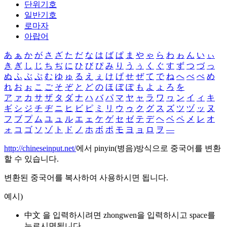
단위기호
일반기호
로마자
아랍어
あ
ぁ
か
が
さ
ざ
た
だ
な
は
ば
ぱ
ま
や
ゃ
ら
わ
ゎ
ん
い
ぃ
き
ぎ
し
じ
ち
ぢ
に
ひ
び
ぴ
み
り
う
ぅ
く
ぐ
す
ず
つ
づ
っ
ぬ
ふ
ぶ
ぷ
む
ゆ
ゅ
る
え
ぇ
け
げ
せ
ぜ
て
で
ね
へ
べ
ぺ
め
れ
お
ぉ
こ
ご
そ
ぞ
と
ど
の
ほ
ぼ
ぽ
も
よ
ょ
ろ
を
ア
ァ
カ
サ
ザ
タ
ダ
ナ
ハ
バ
パ
マ
ヤ
ャ
ラ
ワ
ヮ
ン
イ
ィ
キ
ギ
シ
ジ
チ
ヂ
ニ
ヒ
ビ
ピ
ミ
リ
ウ
ゥ
ク
グ
ス
ズ
ツ
ヅ
ッ
ヌ
フ
ブ
プ
ム
ユ
ュ
ル
エ
ェ
ケ
ゲ
セ
ゼ
テ
デ
ヘ
ベ
ペ
メ
レ
オ
ォ
コ
ゴ
ソ
ゾ
ト
ド
ノ
ホ
ボ
ポ
モ
ヨ
ョ
ロ
ヲ
―
http://chineseinput.net/
에서 pinyin(병음)방식으로 중국어를 변환
할 수 있습니다.
변환된 중국어를 복사하여 사용하시면 됩니다.
예시)
中文 을 입력하시려면
zhongwen
을 입력하시고 space를
누르시면됩니다.