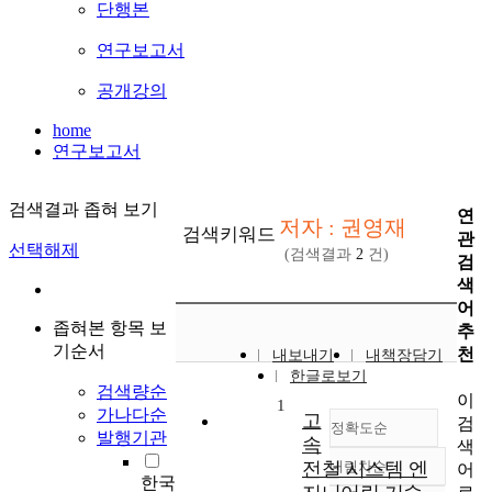
단행본
연구보고서
공개강의
home
연구보고서
검색결과 좁혀 보기
연
저자 : 권영재
검색키워드
관
선택해제
(검색결과
2
건)
검
색
어
좁혀본 항목 보
추
기순서
천
내보내기
내책장담기
한글로보기
검색량순
이
1
가나다순
고
검
정확도순
발행기관
속
색
전철 시스템 엔
내림차순
어
정확도
한국