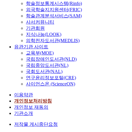
학술정보통계시스템(Rinfo)
외국학술지지원센터(FRIC)
학술관계분석서비스(SAM)
사서커뮤니티
기관회원
지식나눔(LOOK)
의학전자도서관(MEDLIS)
유관기관 사이트
교육부(MOE)
국립장애인도서관(NLD)
국립중앙도서관(NL)
국회도서관(NAL)
연구윤리정보포털(CRE)
사이언스온 (ScienceON)
이용약관
개인정보처리방침
개인정보 재동의
기관소개
저작물 게시중단요청