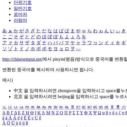
단위기호
일반기호
로마자
아랍어
あ
ぁ
か
が
さ
ざ
た
だ
な
は
ば
ぱ
ま
や
ゃ
ら
わ
ゎ
ん
い
ぃ
き
こ
ご
そ
ぞ
と
ど
の
ほ
ぼ
ぽ
も
よ
ょ
ろ
を
ア
ァ
カ
サ
ザ
タ
ダ
ナ
ハ
バ
パ
マ
ヤ
ャ
ラ
ワ
ヮ
ン
イ
ィ
キ
ギ
ソ
ゾ
ト
ド
ノ
ホ
ボ
ポ
モ
ヨ
ョ
ロ
ヲ
―
http://chineseinput.net/
에서 pinyin(병음)방식으로 중국어를 변환
변환된 중국어를 복사하여 사용하시면 됩니다.
예시)
中文 을 입력하시려면
zhongwen
을 입력하시고 space를
北京 을 입력하시려면
beijing
을 입력하시고 space를 누르
ㅥ
ㅦ
ㅧ
ㅨ
ㅩ
ㅪ
ㅫ
ㅬ
ㅭ
ㅮ
ㅯ
ㅰ
ㅱ
ㅲ
ㅳ
ㅴ
ㅵ
ㅶ
ㅷ
ㅸ
ㅹ
ㅺ
Α
Β
Γ
Δ
Ε
Ζ
Η
Θ
Ι
Κ
Λ
Μ
Ν
Ξ
Ο
Π
Ρ
Σ
Τ
Υ
Φ
Χ
Ψ
Ω
α
β
γ
δ
ε
ζ
η
á
à
Á
À
é
è
É
È
ç
Ç
ê
Ä
Ö
Ü
ä
ö
ü
ß