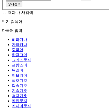
상세검색
결과 내 재검색
인기 검색어
다국어 입력
히라가나
가타카나
중국어
한글고어
그리스문자
프랑스어
독일어
히브리어
괄호기호
학술기호
기술기호
첨자기호
라틴문자
러시아문자