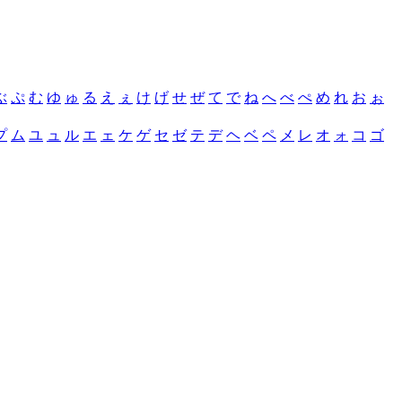
ぶ
ぷ
む
ゆ
ゅ
る
え
ぇ
け
げ
せ
ぜ
て
で
ね
へ
べ
ぺ
め
れ
お
ぉ
プ
ム
ユ
ュ
ル
エ
ェ
ケ
ゲ
セ
ゼ
テ
デ
ヘ
ベ
ペ
メ
レ
オ
ォ
コ
ゴ