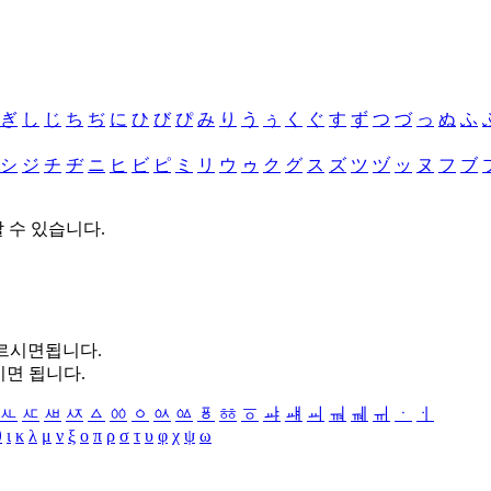
ぎ
し
じ
ち
ぢ
に
ひ
び
ぴ
み
り
う
ぅ
く
ぐ
す
ず
つ
づ
っ
ぬ
ふ
シ
ジ
チ
ヂ
ニ
ヒ
ビ
ピ
ミ
リ
ウ
ゥ
ク
グ
ス
ズ
ツ
ヅ
ッ
ヌ
フ
ブ
할 수 있습니다.
누르시면됩니다.
시면 됩니다.
ㅻ
ㅼ
ㅽ
ㅾ
ㅿ
ㆀ
ㆁ
ㆂ
ㆃ
ㆄ
ㆅ
ㆆ
ㆇ
ㆈ
ㆉ
ㆊ
ㆋ
ㆌ
ㆍ
ㆎ
θ
ι
κ
λ
μ
ν
ξ
ο
π
ρ
σ
τ
υ
φ
χ
ψ
ω