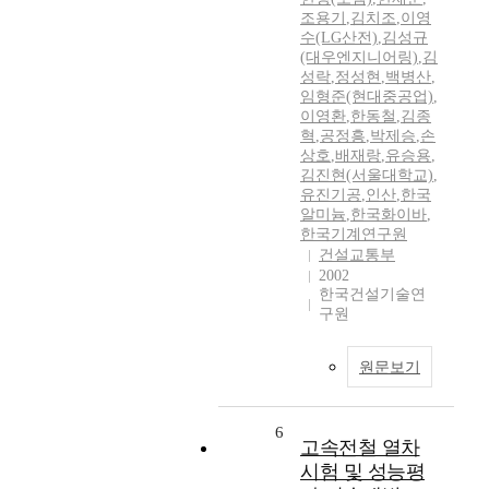
조용기
,
김치조
,
이영
수(LG산전)
,
김성규
(대우엔지니어링)
,
김
성락
,
정성현
,
백병산
,
임형준(현대중공업)
,
이영환
,
한동철
,
김종
혁
,
공정흥
,
박제승
,
손
상호
,
배재랑
,
유승용
,
김진현(서울대학교)
,
유진기공
,
인산
,
한국
알미늄
,
한국화이바
,
한국기계연구원
건설교통부
2002
한국건설기술연
구원
원문보기
6
고속전철 열차
시험 및 성능평