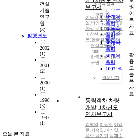
계 1차년도 연차
로
순
건설
10개씩 출력
내림차순
많
보고서
인기도
기술
이
순
조회
10개씩
연구
이동걸
,
정인대
,
이기
본
연도순
출력
원
열
,
박명규
,
김구식
,
김
자
제목순
한성
,
문창대
,
이하희
,
(8)
20개씩
료
저자순
이창선
,
조수강
,
서영
발행연도
출력
복(한국철도차량)
발행기
30개씩
건설교통부
관순
2002
출력
2000
(1)
활
50개씩
한국건설기술연
용
출력
구원
2001
도
100개씩
(2)
높
출력
원문보기
은
2000
자
(1)
료
2
1998
동력객차 차량
(3)
개발, 1차년도
연차보고서
1997
(1)
김영엽
,
이동걸
,
이강
운
,
서승일
,
이기열
,
이
오늘 본 자료
용주
,
남기현
,
박재수
,