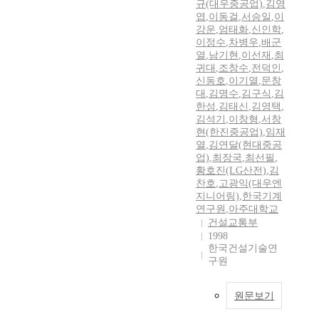
규(대우중공업)
,
김영
엽
,
이동걸
,
서승일
,
이
강운
,
엄태화
,
신인학
,
이정수
,
차병우
,
배군
열
,
남기현
,
이선재
,
최
귀대
,
조창수
,
전덕인
,
신동호
,
이기열
,
문창
대
,
김명수
,
김구식
,
김
한성
,
김태신
,
김영택
,
김석기
,
이창형
,
서창
현(한진중공업)
,
임재
열
,
김연달(현대중공
업)
,
최장국
,
최선필
,
황호진(LG산전)
,
김
찬호
,
고광익(대우엔
지니어링)
,
한국기계
연구원
,
아주대학교
건설교통부
1998
한국건설기술연
구원
원문보기