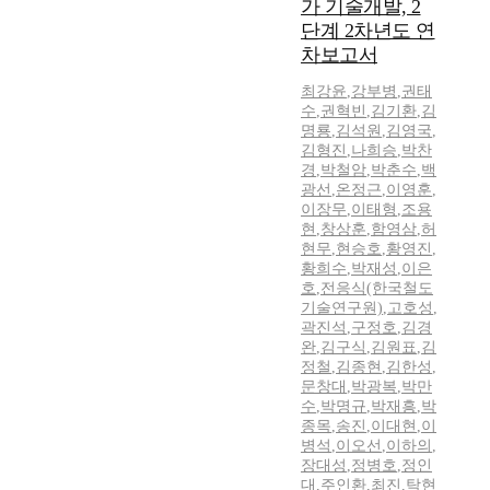
가 기술개발, 2
단계 2차년도 연
차보고서
최강윤
,
강부병
,
권태
수
,
권혁빈
,
김기환
,
김
명룡
,
김석원
,
김영국
,
김형진
,
나희승
,
박찬
경
,
박철암
,
박춘수
,
백
광선
,
온정근
,
이영훈
,
이장무
,
이태형
,
조용
현
,
창상훈
,
함영삼
,
허
현무
,
현승호
,
황영진
,
황희수
,
박재성
,
이은
호
,
전응식(한국철도
기술연구원)
,
고호성
,
곽진석
,
구정호
,
김경
완
,
김구식
,
김원표
,
김
정철
,
김종현
,
김한성
,
문창대
,
박광복
,
박만
수
,
박명규
,
박재흥
,
박
종목
,
송진
,
이대현
,
이
병석
,
이오선
,
이하의
,
장대성
,
정병호
,
정인
대
,
주인환
,
최진
,
탁현