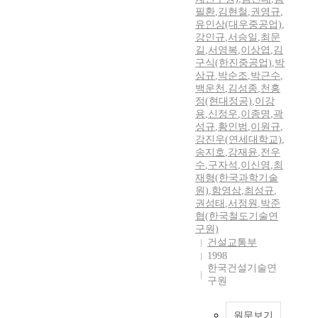
필환
,
김현철
,
권영규
,
유인상(대우중공업)
,
강인규
,
서승일
,
최문
길
,
서영복
,
이상엽
,
김
구식(한진중공업)
,
박
상규
,
박순조
,
박근수
,
백운천
,
김성종
,
천홍
정(현대정공)
,
이강
용
,
신정우
,
이종명
,
곽
성규
,
황인범
,
이원규
,
강진우(연세대학교)
,
송지호
,
강재윤
,
전우
수
,
구자석
,
이신영
,
최
재형(한국과학기술
원)
,
함영삼
,
최성규
,
권성태
,
서정원
,
박준
협(한국철도기술연
구원)
건설교통부
1998
한국건설기술연
구원
원문보기