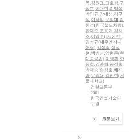
목
,
김원표
,
고호성
,
구
정호
,
이대현
,
이병석
,
박명규
,
장대성
,
김구
식
,
이하의
,
문창대
,
김
한성(한국철도차량)
,
한재준
,
조용기
,
김치
조
,
이영수(LG산전)
,
김성규(대우엔지니
어링)
,
김성락
,
정성
현
,
백병산
,
임형준(현
대중공업)
,
이영환
,
한
동철
,
김종혁
,
공정흥
,
박제승
,
손상호
,
배재
랑
,
유승용
,
김진현(서
울대학교)
건설교통부
2001
한국건설기술연
구원
원문보기
5