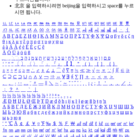
北京 을 입력하시려면
beijing
을 입력하시고 space를 누르
시면 됩니다.
ㅥ
ㅦ
ㅧ
ㅨ
ㅩ
ㅪ
ㅫ
ㅬ
ㅭ
ㅮ
ㅯ
ㅰ
ㅱ
ㅲ
ㅳ
ㅴ
ㅵ
ㅶ
ㅷ
ㅸ
ㅹ
ㅺ
ㅻ
ㅼ
ㅽ
ㅾ
ㅿ
ㆀ
ㆁ
ㆂ
ㆃ
ㆄ
ㆅ
ㆆ
ㆇ
ㆈ
ㆉ
ㆊ
ㆋ
ㆌ
ㆍ
ㆎ
Α
Β
Γ
Δ
Ε
Ζ
Η
Θ
Ι
Κ
Λ
Μ
Ν
Ξ
Ο
Π
Ρ
Σ
Τ
Υ
Φ
Χ
Ψ
Ω
α
β
γ
δ
ε
ζ
η
θ
ι
κ
λ
μ
ν
ξ
ο
π
ρ
σ
τ
υ
φ
χ
ψ
ω
á
à
Á
À
é
è
É
È
ç
Ç
ê
Ä
Ö
Ü
ä
ö
ü
ß
ְ
ֳ
ֲ
ֱ
ָ
ַ
ֵ
ֶ
ִ
ֹ
ּ
ֻ
ׂ
ׁ
ּ
ב
ה
נ
מ
צ
ת
ץ
ש
ד
ג
כ
ע
י
ח
ל
ך
ף
ק
ר
א
ט
ו
ן
ם
פ
‘
’
“
”
〔
〕
〈
〉
「
」
『
』
【
】
＂
（
）
［
］
｛
｝
±
×
÷
≠
≤
≥
∞
∴
♂
♀
∠
⊥
⌒
∂
∇
≡
≒
≪
≫
√
∽
∝
∵
∫
∬
∈
∋
⊆
⊇
⊂
⊃
∪
∩
∧
∨
￢
⇒
⇔
∀
∃
∮
∑
∏
＋
－
＜
＝
＞
、
。
·
‥
…
¨
〃
―
∥
＼
∼
´
～
ˇ
˘
˝
˚
˙
¸
˛
¡
¿
ː
！
＇
，
．
／
：
；
？
＾
＿
｀
｜
½
⅓
⅔
¼
¾
⅛
⅜
⅝
⅞
¹
²
³
⁴
ⁿ
₁
₂
₃
₄
Æ
Ð
Ħ
Ĳ
Ł
Ø
Œ
Þ
Ŧ
Ŋ
æ
đ
ð
ħ
ı
ĳ
ĸ
ŀ
ł
ø
œ
ß
þ
ŧ
ŋ
ŉ
А
Б
В
Г
Д
Е
Ё
Ж
З
И
Й
К
Л
М
Н
О
П
Р
С
Т
У
Ф
Х
Ц
Ч
Ш
Щ
Ъ
Ы
Ь
Э
Ю
Я
а
б
в
г
д
е
ё
ж
з
и
й
к
л
м
н
о
п
р
с
т
у
ф
х
ц
ч
ш
щ
ъ
ы
ь
э
ю
я
′
″
℃
Å
￠
￡
￥
¤
℉
‰
＄
％
Ｆ
￦
㎕
㎖
㎗
ℓ
㎘
㏄
㎣
㎤
㎥
㎦
㎙
㎚
㎛
㎜
㎝
㎞
㎟
㎠
㎡
㎢
㏊
㎍
㎎
㎏
㏏
㎈
㎉
㏈
㎧
㎨
㎰
㎱
㎲
㎳
㎴
㎵
㎶
㎷
㎸
㎹
㎀
㎁
㎂
㎃
㎄
㎺
㎻
㎽
㎾
㎿
㎐
㎑