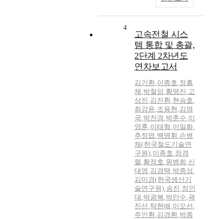
4
고속전철 시스
템 통합 및 총괄,
2단계 2차년도
연차보고서
김기환
,
이종호
,
정흥
채
,
박철암
,
황영진
,
고
상진
,
김진환
,
현승호
,
최강윤
,
조용현
,
김영
국
,
박찬경
,
박춘수
,
이
영훈
,
이태형
,
이일화
,
추정엽
,
백명휘
,
손병
채(한국철도기술연
구원)
,
이종호
,
정경
렬
,
황정호
,
원병희
,
신
대영
,
김경택
,
박종성
,
김미경(한국생산기
술연구원)
,
송진
,
정인
대
,
박광복
,
박만수
,
곽
진선
,
탁현배
,
이오선
,
주인환
,
김경환
,
박종