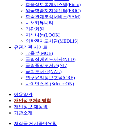
학술정보통계시스템(Rinfo)
외국학술지지원센터(FRIC)
학술관계분석서비스(SAM)
사서커뮤니티
기관회원
지식나눔(LOOK)
의학전자도서관(MEDLIS)
유관기관 사이트
교육부(MOE)
국립장애인도서관(NLD)
국립중앙도서관(NL)
국회도서관(NAL)
연구윤리정보포털(CRE)
사이언스온 (ScienceON)
이용약관
개인정보처리방침
개인정보 재동의
기관소개
저작물 게시중단요청