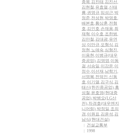
종목
,
김진태
,
김진선
,
김현철
,
유효열
,
신태
룡
,
권영규
,
임성근
,
박
정준
,
전성현
,
박영호
,
배본호
,
황상훈
,
전형
호
,
김인호
,
손재용
,
최
재혁
,
이수호
,
조한범
,
김만철
,
김대광
,
유연
상
,
이만규
,
오형식
,
김
정현
,
노애숙
,
심형진
,
이용현
,
이병규(대우
중공업)
,
김영엽
,
이동
걸
,
서승일
,
이강운
,
이
정수
,
이선재
,
남학기
,
서영복
,
전덕인
,
신동
호
,
이기열
,
김구식
,
김
태신(한진중공업)
,
홍
성철
,
윤호영(현대중
공업)
,
박병오(LG산
전)
,
차경호(대우엔지
니어링)
,
박정일
,
조의
경
,
이원표
,
김윤석
,
김
남식(현대건설)
건설교통부
1998