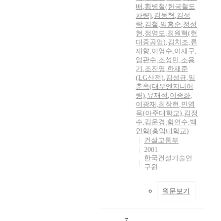
배
,
황병철(한국철도
차량)
,
김동혁
,
김성
락
,
김철
,
임흥순
,
정성
현
,
정영도
,
최원혁(현
대중공업)
,
김치조
,
류
재향
,
이영수
,
이재구
,
임관수
,
조성민
,
조용
기
,
조진영
,
한재준
(LG산전)
,
김성규
,
임
춘옥(대우엔지니어
링)
,
유재석
,
이종화
,
이광재
,
최장현
,
민영
욱(아주대학교)
,
김정
수
,
김운경
,
함연수
,
백
인혁(홍익대학교)
건설교통부
2001
한국건설기술연
구원
원문보기
7