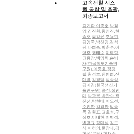
고속전철 시스
템 통합 및 총괄,
최종보고서
김기환
,
이종호
,
박철
암
,
김진환
,
황영진
,
현
승호
,
최강윤
,
조용현
,
김영국
,
박찬경
,
김석
원
,
나희승
,
박춘수
,
이
영훈
,
권태수
,
이태형
,
권용장
,
백명휘
,
손병
채(한국철도기술연
구원)
,
이종호
,
정경
렬
,
황정호
,
원병희
,
신
대영
,
김경택
,
박종성
,
김미경(한국생산기
술연구원)
,
송진
,
정인
대
,
박광복
,
박만수
,
곽
진선
,
탁현배
,
이오선
,
주인환
,
김경환
,
박종
목
,
김원표
,
고호성
,
구
정호
,
이대현
,
이병석
,
박명규
,
장대성
,
김구
식
,
이하의
,
문창대
,
김
한성(로템)
,
한재준
,