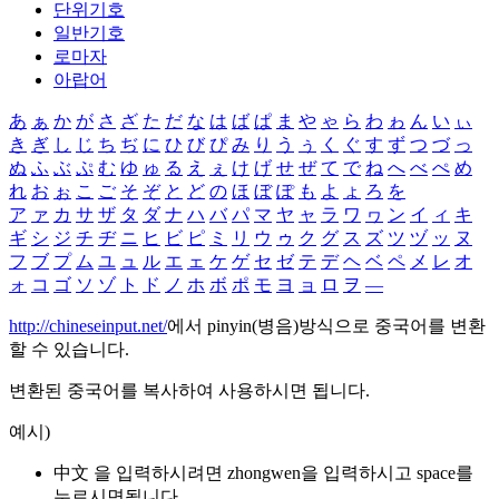
단위기호
일반기호
로마자
아랍어
あ
ぁ
か
が
さ
ざ
た
だ
な
は
ば
ぱ
ま
や
ゃ
ら
わ
ゎ
ん
い
ぃ
き
ぎ
し
じ
ち
ぢ
に
ひ
び
ぴ
み
り
う
ぅ
く
ぐ
す
ず
つ
づ
っ
ぬ
ふ
ぶ
ぷ
む
ゆ
ゅ
る
え
ぇ
け
げ
せ
ぜ
て
で
ね
へ
べ
ぺ
め
れ
お
ぉ
こ
ご
そ
ぞ
と
ど
の
ほ
ぼ
ぽ
も
よ
ょ
ろ
を
ア
ァ
カ
サ
ザ
タ
ダ
ナ
ハ
バ
パ
マ
ヤ
ャ
ラ
ワ
ヮ
ン
イ
ィ
キ
ギ
シ
ジ
チ
ヂ
ニ
ヒ
ビ
ピ
ミ
リ
ウ
ゥ
ク
グ
ス
ズ
ツ
ヅ
ッ
ヌ
フ
ブ
プ
ム
ユ
ュ
ル
エ
ェ
ケ
ゲ
セ
ゼ
テ
デ
ヘ
ベ
ペ
メ
レ
オ
ォ
コ
ゴ
ソ
ゾ
ト
ド
ノ
ホ
ボ
ポ
モ
ヨ
ョ
ロ
ヲ
―
http://chineseinput.net/
에서 pinyin(병음)방식으로 중국어를 변환
할 수 있습니다.
변환된 중국어를 복사하여 사용하시면 됩니다.
예시)
中文 을 입력하시려면
zhongwen
을 입력하시고 space를
누르시면됩니다.