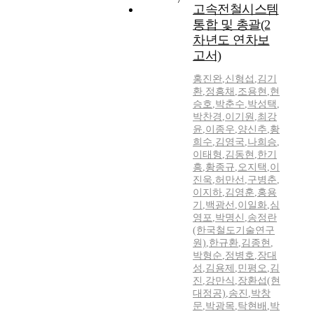
고속전철시스템
통합 및 총괄(2
차년도 연차보
고서)
홍진완
,
신형섭
,
김기
환
,
정흥채
,
조용현
,
현
승호
,
박춘수
,
박성택
,
박찬경
,
이기원
,
최강
윤
,
이종우
,
양신추
,
황
희수
,
김영국
,
나희승
,
이태형
,
김동현
,
한기
흥
,
황종규
,
오지택
,
이
진욱
,
허만선
,
구병춘
,
이지하
,
김영훈
,
홍용
기
,
백광선
,
이일화
,
심
영포
,
박명신
,
송정란
(한국철도기술연구
원)
,
한규환
,
김종현
,
박형순
,
정병호
,
장대
성
,
김용제
,
민평오
,
김
진
,
강만식
,
장환섭(현
대정공)
,
송진
,
박창
문
,
박광목
,
탁현배
,
박