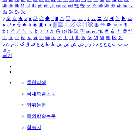
㎒
㎓
㎔
Ω
㏀
㏁
㎊
㎋
㎌
㏖
㏅
㎭
㎮
㎯
㏛
㎩
㎪
㎫
㎬
㏝
㏐
㏓
㏃
㏉
㏜
㏆
§
※
☆
★
○
●
◎
◇
◆
□
■
△
▽
→
←
↑
↓
↔
〓
◁
◀
▷
▶
♤
♠
♡
♥
♧
♣
⊙
◈
▣
◐
◑
▒
▤
▥
▨
▧
▦
▩
♨
☏
☎
☜
☞
¶
†
‡
↕
↗
↙
↖
↘
♭
♩
♪
♬
㉿
㈜
№
㏇
™
㏂
㏘
℡
＃
＆
＊
＠
ª
º
ⅰ
ⅱ
ⅲ
ⅳ
ⅴ
ⅵ
ⅶ
ⅷ
ⅸ
ⅹ
Ⅰ
Ⅱ
Ⅲ
Ⅳ
Ⅴ
Ⅵ
Ⅶ
Ⅷ
Ⅸ
Ⅹ
ا
ب
ت
ث
ج
ح
خ
د
ذ
ر
ز
س
ش
ص
ض
ط
ظ
ع
غ
ف
ق
ک
ل
م
ن
ه
و
ی
닫기
통합검색
국내학술논문
학위논문
해외학술논문
학술지