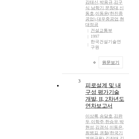
김태신
,
박용규
,
김구
식
,
남학기
,
문창대
,
신
동호
,
이동윤(한진중
공업)
,
대우중공업
,
현
대정공
건설교통부
1997
한국건설기술연
구원
원문보기
3
피로설계 및 내
구성 평가기술
개발, II, 2차년도
연차보고서
이상록
,
송달호
,
김완
두
,
이학주
,
한승우
,
박
현성
,
김경식
,
이동은
,
최병길
,
권철(한국기
계연구원)
,
김진태
,
김