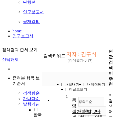
단행본
연구보고서
공개강의
home
연구보고서
검색결과 좁혀 보기
연
저자 : 김구식
검색키워드
관
선택해제
(검색결과
8
건)
검
색
어
좁혀본 항목 보
추
기순서
천
내보내기
내책장담기
한글로보기
검색량순
이
1
가나다순
동
검
정확도순
발행기관
력
색
객차 개발, 2단
내림차순
어
정확도
한국