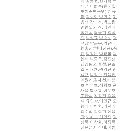
희
,
김동현
,
한기흥
,
목
재균
,
나희승(한국철
도기술연구원)
,
한규
환
,
김종현
,
박형순
,
이
병석
,
장대성
,
박노원
,
민평오
,
김진
,
강만식
,
정현석
,
곽종현
,
김국
진
,
박상규
,
박순조
,
경
규담
,
박근수
,
박규태
,
천홍정(현대정공)
,
송
진
,
박창문
,
박광복
,
탁
현배
,
박종목
,
김진선
,
김경완
,
김현철
,
유효
열
,
신태룡
,
권영규
,
임
성근
,
박정준
,
전성현
,
이원기
,
김재선
,
배본
호
,
박영호
,
정형호
,
손
재용
,
최재혁
,
이수호
,
조한범
,
김정철
,
김용
식
,
유연상
,
이만규
,
오
형식
,
임채학
,
김완기
,
김주범
,
김정현
,
이용
관
,
노애숙
,
신형진
,
강
성욱
,
이창환
,
이장욱
,
정은성
,
이정태
,
이병