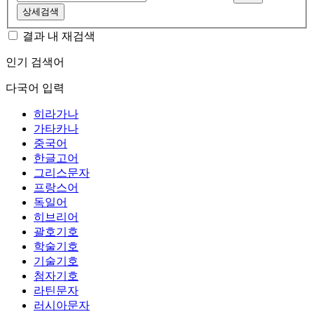
상세검색
결과 내 재검색
인기 검색어
다국어 입력
히라가나
가타카나
중국어
한글고어
그리스문자
프랑스어
독일어
히브리어
괄호기호
학술기호
기술기호
첨자기호
라틴문자
러시아문자