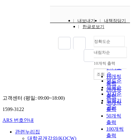
내보내기
내책장담기
한글로보기
정확도순
내림차순
정확도
순
10개씩 출력
내림차순
인기도
순
조회
10개씩
연도순
출력
제목순
20개씩
저자순
출력
고객센터 (평일: 09:00~18:00)
발행기
30개씩
관순
1599-3122
출력
50개씩
ARS 번호안내
출력
100개씩
관련누리집
출력
대학공개강의(KOCW)