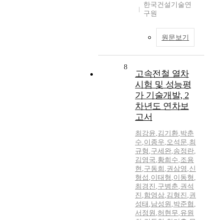
한국건설기술연
구원
원문보기
8
고속전철 열차
시험 및 성능평
가 기술개발, 2
차년도 연차보
고서
최강윤
,
김기환
,
박춘
수
,
이종우
,
오석문
,
최
규형
,
구세완
,
송정란
,
김영국
,
황희수
,
조용
현
,
구동희
,
권삼영
,
신
형섭
,
이태형
,
이동형
,
최경진
,
구병춘
,
권석
진
,
함영삼
,
김형진
,
권
성태
,
남성원
,
박준협
,
서정원
,
허현무
,
유원