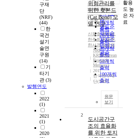
정확도
활용
위험관리를
구재
순
도 높
10개씩 출력
위한 캣본드
단
내림차순
인기도
은 자
(Cat Bond) 모
(NRF)
순
조회
료
10개씩
(44)
델 연구
연도순
한
출력
제목순
신동호
,
변지석
,
국건
20개씩
저자순
한주희
,
윤필현
,
설기
출력
한서경
,
오세원
발행기
술연
30개씩
NRF
관순
구원
출력
KRM(Korean
Research
(14)
50개씩
Memory)
기
출력
2011
타기
100개씩
한국연구재
관
(3)
출력
단(NRF)
발행연도
원문
2022
보기
(1)
2
2021
도시공간구
(1)
조의 효율화
를 위한 토지
2020