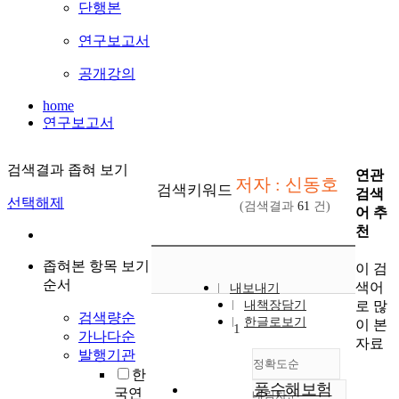
단행본
연구보고서
공개강의
home
연구보고서
검색결과 좁혀 보기
연관
저자 : 신동호
검색키워드
검색
선택해제
(검색결과
61
건)
어 추
천
좁혀본 항목 보기
이 검
순서
색어
내보내기
로 많
내책장담기
검색량순
한글로보기
이 본
1
가나다순
자료
발행기관
정확도순
한
풍수해보험
국연
내림차순