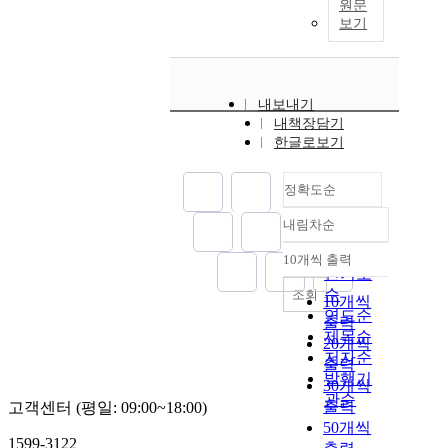
원문
보기
내보내기
내책장담기
한글로보기
정확도순
내림차순
정확도
순
10개씩 출력
내림차순
인기도
순
조회
10개씩
연도순
출력
제목순
20개씩
저자순
출력
발행기
30개씩
관순
출력
고객센터 (평일: 09:00~18:00)
50개씩
1599-3122