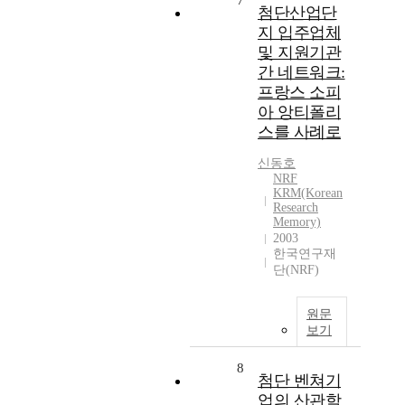
7
첨단산업단
지 입주업체
및 지원기관
간 네트워크:
프랑스 소피
아 앙티폴리
스를 사례로
신동호
NRF
KRM(Korean
Research
Memory)
2003
한국연구재
단(NRF)
원문
보기
8
첨단 벤쳐기
업의 산관학