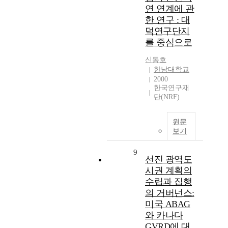
연 연계에 관
한 연구 : 대
덕연구단지
를 중심으로
신동호
한남대학교
2000
한국연구재
단(NRF)
원문
보기
9
선진 광역도
시권 계획의
수립과 집행
의 거버넌스:
미국 ABAG
와 카나다
GVRD에 대