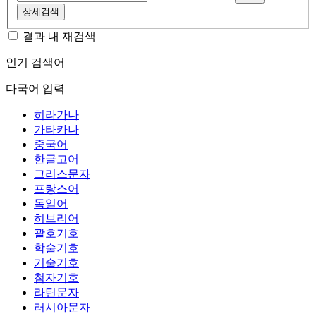
상세검색
결과 내 재검색
인기 검색어
다국어 입력
히라가나
가타카나
중국어
한글고어
그리스문자
프랑스어
독일어
히브리어
괄호기호
학술기호
기술기호
첨자기호
라틴문자
러시아문자