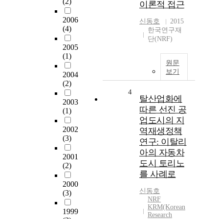
(2)
이론적 접근
2006
신동호
2015
(4)
한국연구재
단(NRF)
2005
(1)
원문
보기
2004
(2)
4
탈산업화에
2003
따른 선진 공
(1)
업도시의 지
2002
역재생정책
(3)
연구: 이탈리
아의 자동차
2001
도시 토리노
(2)
를 사례로
2000
신동호
(3)
NRF
KRM(Korean
1999
Research