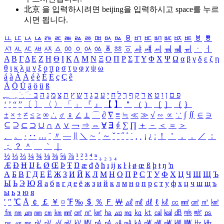
北京 을 입력하시려면
beijing
을 입력하시고 space를 누르
시면 됩니다.
ㅥ
ㅦ
ㅧ
ㅨ
ㅩ
ㅪ
ㅫ
ㅬ
ㅭ
ㅮ
ㅯ
ㅰ
ㅱ
ㅲ
ㅳ
ㅴ
ㅵ
ㅶ
ㅷ
ㅸ
ㅹ
ㅺ
ㅻ
ㅼ
ㅽ
ㅾ
ㅿ
ㆀ
ㆁ
ㆂ
ㆃ
ㆄ
ㆅ
ㆆ
ㆇ
ㆈ
ㆉ
ㆊ
ㆋ
ㆌ
ㆍ
ㆎ
Α
Β
Γ
Δ
Ε
Ζ
Η
Θ
Ι
Κ
Λ
Μ
Ν
Ξ
Ο
Π
Ρ
Σ
Τ
Υ
Φ
Χ
Ψ
Ω
α
β
γ
δ
ε
ζ
η
θ
ι
κ
λ
μ
ν
ξ
ο
π
ρ
σ
τ
υ
φ
χ
ψ
ω
á
à
Á
À
é
è
É
È
ç
Ç
ê
Ä
Ö
Ü
ä
ö
ü
ß
ְ
ֳ
ֲ
ֱ
ָ
ַ
ֵ
ֶ
ִ
ֹ
ּ
ֻ
ׂ
ׁ
ּ
ב
ה
נ
מ
צ
ת
ץ
ש
ד
ג
כ
ע
י
ח
ל
ך
ף
ק
ר
א
ט
ו
ן
ם
פ
‘
’
“
”
〔
〕
〈
〉
「
」
『
』
【
】
＂
（
）
［
］
｛
｝
±
×
÷
≠
≤
≥
∞
∴
♂
♀
∠
⊥
⌒
∂
∇
≡
≒
≪
≫
√
∽
∝
∵
∫
∬
∈
∋
⊆
⊇
⊂
⊃
∪
∩
∧
∨
￢
⇒
⇔
∀
∃
∮
∑
∏
＋
－
＜
＝
＞
、
。
·
‥
…
¨
〃
―
∥
＼
∼
´
～
ˇ
˘
˝
˚
˙
¸
˛
¡
¿
ː
！
＇
，
．
／
：
；
？
＾
＿
｀
｜
½
⅓
⅔
¼
¾
⅛
⅜
⅝
⅞
¹
²
³
⁴
ⁿ
₁
₂
₃
₄
Æ
Ð
Ħ
Ĳ
Ł
Ø
Œ
Þ
Ŧ
Ŋ
æ
đ
ð
ħ
ı
ĳ
ĸ
ŀ
ł
ø
œ
ß
þ
ŧ
ŋ
ŉ
А
Б
В
Г
Д
Е
Ё
Ж
З
И
Й
К
Л
М
Н
О
П
Р
С
Т
У
Ф
Х
Ц
Ч
Ш
Щ
Ъ
Ы
Ь
Э
Ю
Я
а
б
в
г
д
е
ё
ж
з
и
й
к
л
м
н
о
п
р
с
т
у
ф
х
ц
ч
ш
щ
ъ
ы
ь
э
ю
я
′
″
℃
Å
￠
￡
￥
¤
℉
‰
＄
％
Ｆ
￦
㎕
㎖
㎗
ℓ
㎘
㏄
㎣
㎤
㎥
㎦
㎙
㎚
㎛
㎜
㎝
㎞
㎟
㎠
㎡
㎢
㏊
㎍
㎎
㎏
㏏
㎈
㎉
㏈
㎧
㎨
㎰
㎱
㎲
㎳
㎴
㎵
㎶
㎷
㎸
㎹
㎀
㎁
㎂
㎃
㎄
㎺
㎻
㎽
㎾
㎿
㎐
㎑