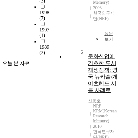
(3)
Memory)
2006
1998
한국연구재
(7)
단(NRF)
1997
원문
(1)
보기
1989
5
(2)
문화산업에
기초한 도시
오늘 본 자료
재생정책: 영
국 뉴카슬/게
이츠헤드 시
를 사례로
신동호
NRF
KRM(Korean
Research
Memory)
2010
한국연구재
단(NRF)