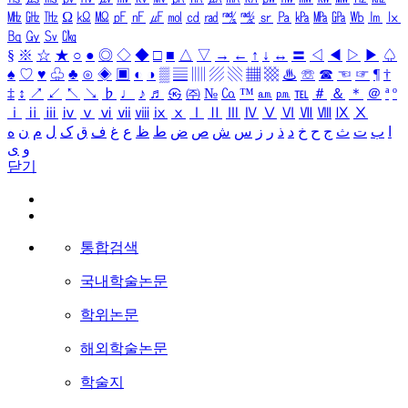
㎒
㎓
㎔
Ω
㏀
㏁
㎊
㎋
㎌
㏖
㏅
㎭
㎮
㎯
㏛
㎩
㎪
㎫
㎬
㏝
㏐
㏓
㏃
㏉
㏜
㏆
§
※
☆
★
○
●
◎
◇
◆
□
■
△
▽
→
←
↑
↓
↔
〓
◁
◀
▷
▶
♤
♠
♡
♥
♧
♣
⊙
◈
▣
◐
◑
▒
▤
▥
▨
▧
▦
▩
♨
☏
☎
☜
☞
¶
†
‡
↕
↗
↙
↖
↘
♭
♩
♪
♬
㉿
㈜
№
㏇
™
㏂
㏘
℡
＃
＆
＊
＠
ª
º
ⅰ
ⅱ
ⅲ
ⅳ
ⅴ
ⅵ
ⅶ
ⅷ
ⅸ
ⅹ
Ⅰ
Ⅱ
Ⅲ
Ⅳ
Ⅴ
Ⅵ
Ⅶ
Ⅷ
Ⅸ
Ⅹ
ا
ب
ت
ث
ج
ح
خ
د
ذ
ر
ز
س
ش
ص
ض
ط
ظ
ع
غ
ف
ق
ک
ل
م
ن
ه
و
ی
닫기
통합검색
국내학술논문
학위논문
해외학술논문
학술지