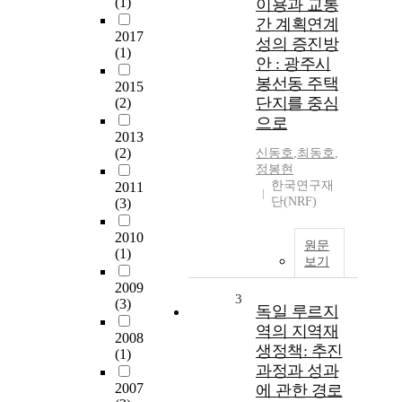
(1)
이용과 교통
간 계획연계
2017
성의 증진방
(1)
안 : 광주시
봉선동 주택
2015
단지를 중심
(2)
으로
2013
(2)
신동호
,
최동호
,
정봉현
한국연구재
2011
단(NRF)
(3)
2010
원문
(1)
보기
2009
3
(3)
독일 루르지
역의 지역재
2008
생정책: 추진
(1)
과정과 성과
2007
에 관한 경로