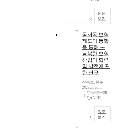
원문
보기
6
동서독 보험
제도의 통합
을 통해 본
남북한 보험
산업의 협력
및 발전에 관
한 연구
신동호
,
한주
희
,
Schradin
한국연구재
단(NRF)
원문
보기