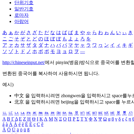
단위기호
일반기호
로마자
아랍어
あ
ぁ
か
が
さ
ざ
た
だ
な
は
ば
ぱ
ま
や
ゃ
ら
わ
ゎ
ん
い
ぃ
き
こ
ご
そ
ぞ
と
ど
の
ほ
ぼ
ぽ
も
よ
ょ
ろ
を
ア
ァ
カ
サ
ザ
タ
ダ
ナ
ハ
バ
パ
マ
ヤ
ャ
ラ
ワ
ヮ
ン
イ
ィ
キ
ギ
ソ
ゾ
ト
ド
ノ
ホ
ボ
ポ
モ
ヨ
ョ
ロ
ヲ
―
http://chineseinput.net/
에서 pinyin(병음)방식으로 중국어를 변환
변환된 중국어를 복사하여 사용하시면 됩니다.
예시)
中文 을 입력하시려면
zhongwen
을 입력하시고 space를
北京 을 입력하시려면
beijing
을 입력하시고 space를 누르
ㅥ
ㅦ
ㅧ
ㅨ
ㅩ
ㅪ
ㅫ
ㅬ
ㅭ
ㅮ
ㅯ
ㅰ
ㅱ
ㅲ
ㅳ
ㅴ
ㅵ
ㅶ
ㅷ
ㅸ
ㅹ
ㅺ
Α
Β
Γ
Δ
Ε
Ζ
Η
Θ
Ι
Κ
Λ
Μ
Ν
Ξ
Ο
Π
Ρ
Σ
Τ
Υ
Φ
Χ
Ψ
Ω
α
β
γ
δ
ε
ζ
η
á
à
Á
À
é
è
É
È
ç
Ç
ê
Ä
Ö
Ü
ä
ö
ü
ß