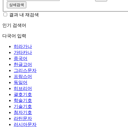
상세검색
결과 내 재검색
인기 검색어
다국어 입력
히라가나
가타카나
중국어
한글고어
그리스문자
프랑스어
독일어
히브리어
괄호기호
학술기호
기술기호
첨자기호
라틴문자
러시아문자