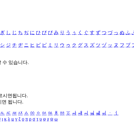
ぎ
し
じ
ち
ぢ
に
ひ
び
ぴ
み
り
う
ぅ
く
ぐ
す
ず
つ
づ
っ
ぬ
ふ
シ
ジ
チ
ヂ
ニ
ヒ
ビ
ピ
ミ
リ
ウ
ゥ
ク
グ
ス
ズ
ツ
ヅ
ッ
ヌ
フ
ブ
할 수 있습니다.
누르시면됩니다.
시면 됩니다.
ㅻ
ㅼ
ㅽ
ㅾ
ㅿ
ㆀ
ㆁ
ㆂ
ㆃ
ㆄ
ㆅ
ㆆ
ㆇ
ㆈ
ㆉ
ㆊ
ㆋ
ㆌ
ㆍ
ㆎ
θ
ι
κ
λ
μ
ν
ξ
ο
π
ρ
σ
τ
υ
φ
χ
ψ
ω