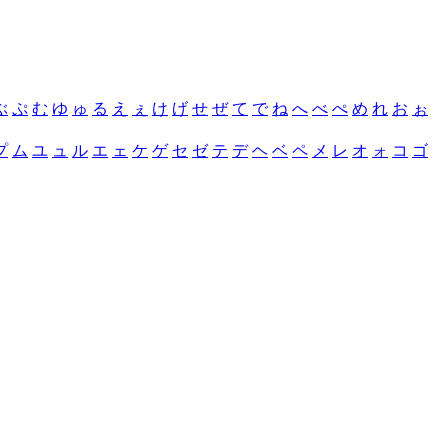
ぶ
ぷ
む
ゆ
ゅ
る
え
ぇ
け
げ
せ
ぜ
て
で
ね
へ
べ
ぺ
め
れ
お
ぉ
プ
ム
ユ
ュ
ル
エ
ェ
ケ
ゲ
セ
ゼ
テ
デ
ヘ
ベ
ペ
メ
レ
オ
ォ
コ
ゴ