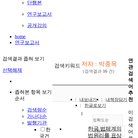
단행본
연구보고서
공개강의
home
연구보고서
검색결과 좁혀 보기
연
저자 : 박종목
검색키워드
관
선택해제
(검색결과
16
건)
검
색
어
좁혀본 항목 보기
추
순서
천
내보내기
내책장담기
한글로보기
검색량순
이
1
가나다순
검
정확도순
발행기관
색
한국 법체계의
한
내림차순
어
정확도
법원리를 표상
국건