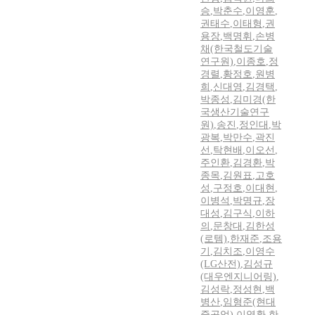
승
,
박춘수
,
이영훈
,
권태수
,
이태형
,
권
용장
,
백명휘
,
손병
채(한국철도기술
연구원)
,
이종호
,
정
경렬
,
황정호
,
원병
희
,
신대영
,
김경택
,
박종성
,
김미경(한
국생산기술연구
원)
,
송진
,
정인대
,
박
광복
,
박만수
,
곽진
선
,
탁현배
,
이오선
,
주인환
,
김경환
,
박
종목
,
김원표
,
고호
성
,
구정호
,
이대현
,
이병석
,
박명규
,
장
대성
,
김구식
,
이하
의
,
문창대
,
김한성
(로템)
,
한재준
,
조용
기
,
김치조
,
이영수
(LG산전)
,
김성규
(대우엔지니어링)
,
김성락
,
정성현
,
백
병산
,
임형준(현대
중공업)
,
이영환
,
한