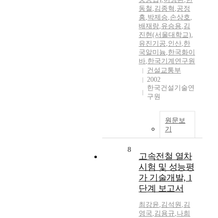
동철
,
김종혁
,
공정
흥
,
박제승
,
손상호
,
배재랑
,
유승용
,
김
진현(서울대학교)
,
유진기공
,
인산
,
한
국알미늄
,
한국화이
바
,
한국기계연구원
건설교통부
2002
한국건설기술연
구원
원문보
기
8
고속전철 열차
시험 및 성능평
가 기술개발, 1
단계 보고서
최강윤
,
김석원
,
김
영국
,
김용규
,
나희