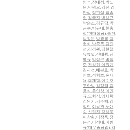
병석
,
장대성
,
박노
원
,
민평오
,
김진
,
강
만식
,
정현석
,
곽종
현
,
김국진
,
박상규
,
박순조
,
경규담
,
박
근수
,
박규태
,
천홍
정(현대정공)
,
송진
,
박창문
,
박광복
,
탁
현배
,
박종목
,
김진
선
,
김경완
,
김현철
,
유효열
,
신태룡
,
권
영규
,
임성근
,
박정
준
,
전성현
,
이원기
,
김재선
,
배본호
,
박
영호
,
정형호
,
손재
용
,
최재혁
,
이수호
,
조한범
,
김정철
,
김
용식
,
유연상
,
이만
규
,
오형식
,
임채학
,
김완기
,
김주범
,
김
정현
,
이용관
,
노애
숙
,
신형진
,
강성욱
,
이창환
,
이장욱
,
정
은성
,
이정태
,
이병
규(대우중공업)
,
김