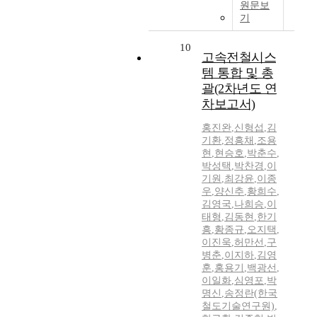
원문보
기
10
고속전철시스
템 통합 및 총
괄(2차년도 연
차보고서)
홍진완
,
신형섭
,
김
기환
,
정흥채
,
조용
현
,
현승호
,
박춘수
,
박성택
,
박찬경
,
이
기원
,
최강윤
,
이종
우
,
양신추
,
황희수
,
김영국
,
나희승
,
이
태형
,
김동현
,
한기
흥
,
황종규
,
오지택
,
이진욱
,
허만선
,
구
병춘
,
이지하
,
김영
훈
,
홍용기
,
백광선
,
이일화
,
심영포
,
박
명신
,
송정란(한국
철도기술연구원)
,