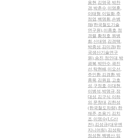
용현
,
김영국
,
박찬
경
,
박춘수
,
이영훈
,
이태형
,
이일화
,
추
정엽
,
백명휘
,
손병
채(한국철도기술
연구원)
,
이종호
,
정
경렬
,
황정호
,
원병
희
,
신대영
,
김경택
,
박종성
,
김미경(한
국생산기술연구
원)
,
송진
,
정인대
,
박
광복
,
박만수
,
곽진
선
,
탁현배
,
이오선
,
주인환
,
김경환
,
박
종목
,
김원표
,
고호
성
,
구정호
,
이대현
,
이병석
,
박명규
,
장
대성
,
김구식
,
이하
의
,
문창대
,
김한성
(한국철도차량)
,
한
재준
,
조용기
,
김치
조
,
이영수(LG산
전)
,
김성규(대우엔
지니어링)
,
김성락
,
정성현
,
백병산
,
임