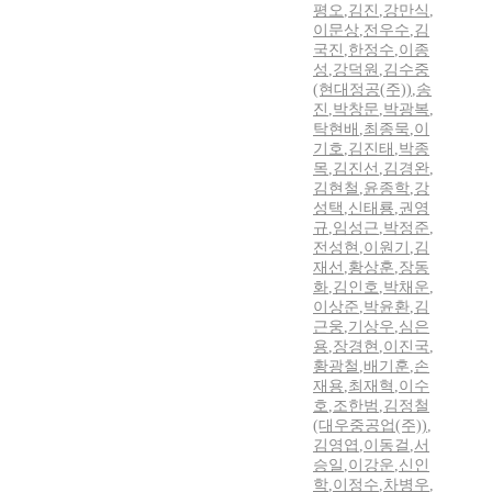
평오
,
김진
,
강만식
,
이문상
,
전우수
,
김
국진
,
한정수
,
이종
성
,
강덕원
,
김수중
(현대정공(주))
,
송
진
,
박창문
,
박광복
,
탁현배
,
최종묵
,
이
기호
,
김진태
,
박종
목
,
김진선
,
김경완
,
김현철
,
윤종학
,
강
성택
,
신태룡
,
권영
규
,
임성근
,
박정준
,
전성현
,
이원기
,
김
재선
,
황상훈
,
장동
화
,
김인호
,
박채운
,
이상준
,
박윤환
,
김
근웅
,
기상우
,
심은
용
,
장경현
,
이진국
,
황광철
,
배기훈
,
손
재용
,
최재혁
,
이수
호
,
조한범
,
김정철
(대우중공업(주))
,
김영엽
,
이동걸
,
서
승일
,
이강운
,
신인
학
,
이정수
,
차병우
,