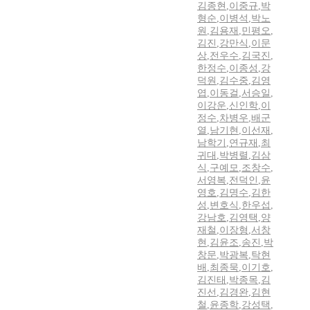
김종현
,
이중규
,
박
형순
,
이병석
,
박노
원
,
김용재
,
민평오
,
김진
,
강만식
,
이문
상
,
전우수
,
김국진
,
한정수
,
이종성
,
강
덕원
,
김수중
,
김영
엽
,
이동걸
,
서승일
,
이강운
,
신인학
,
이
정수
,
차병우
,
배군
열
,
남기현
,
이선재
,
남학기
,
연규재
,
최
귀대
,
박병렬
,
김삼
식
,
구예모
,
조창수
,
서영복
,
전덕인
,
윤
영호
,
김명수
,
김한
성
,
변호식
,
한우섭
,
강남호
,
김영택
,
양
재철
,
이장형
,
서창
현
,
김윤조
,
송진
,
박
창문
,
박광복
,
탁현
배
,
최종묵
,
이기호
,
김진태
,
박종목
,
김
진선
,
김경완
,
김현
철
,
윤종학
,
강성택
,