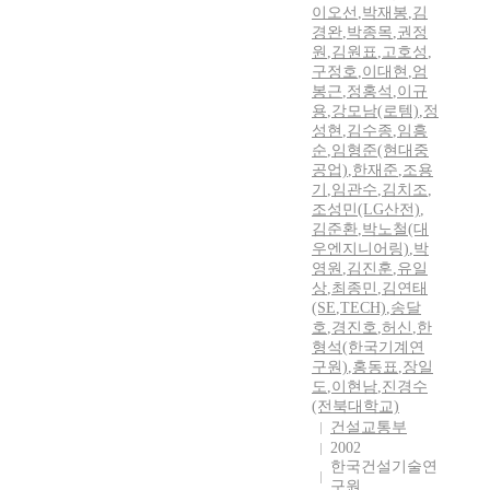
이오선
,
박재봉
,
김
경완
,
박종목
,
권정
원
,
김원표
,
고호성
,
구정호
,
이대현
,
엄
봉근
,
정홍석
,
이규
용
,
강모남(로템)
,
정
성현
,
김수종
,
임흥
순
,
임형준(현대중
공업)
,
한재준
,
조용
기
,
임관수
,
김치조
,
조성민(LG산전)
,
김준환
,
박노철(대
우엔지니어링)
,
박
영원
,
김진훈
,
유일
상
,
최종민
,
김연태
(SE
,
TECH)
,
송달
호
,
경진호
,
허신
,
한
형석(한국기계연
구원)
,
홍동표
,
장일
도
,
이현남
,
진경수
(전북대학교)
건설교통부
2002
한국건설기술연
구원