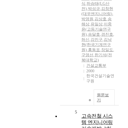
식
,
하승태(LG산
전)
,
박성규
,
김창현
(대우엔지니어링)
,
박영원
,
김상호
,
송
해상
,
유일상
,
이중
윤(고등기술연구
원)
,
송달호
,
경진호
,
허신
,
강진구
,
김낙
현(한국기계연구
원)
,
홍동표
,
장일도
,
구영선
,
한기석(전
북대학교)
건설교통부
2000
한국건설기술연
구원
원문보
기
5
고속전철 시스
템 엔지니어링