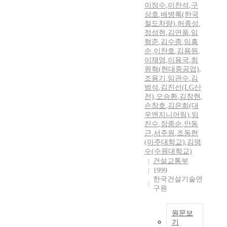
이정수
,
이찬석
,
구
상호
,
배병록(한국
철도차량)
,
허종성
,
정성현
,
김연풍
,
임
형준
,
김수종
,
임흥
순
,
이찬호
,
김용원
,
이재영
,
이용국
,
최
원혁(현대중공업)
,
조용기
,
임관수
,
김
범석
,
김진선(LG산
전)
,
오승환
,
김창현
,
손창호
,
김은희(대
우엔지니어링)
,
임
진수
,
장중순
,
안동
근
,
서주원
,
조동현
(아주대학교)
,
김명
수(수원대학교)
건설교통부
1999
한국건설기술연
구원
원문보
기