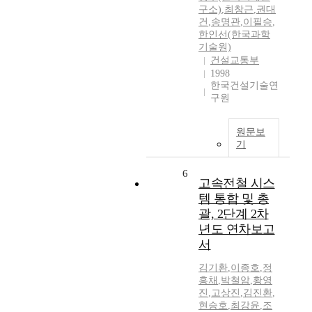
구소)
,
최창근
,
권대
건
,
송명관
,
이필승
,
한인선(한국과학
기술원)
건설교통부
1998
한국건설기술연
구원
원문보
기
6
고속전철 시스
템 통합 및 총
괄, 2단계 2차
년도 연차보고
서
김기환
,
이종호
,
정
흥채
,
박철암
,
황영
진
,
고상진
,
김진환
,
현승호
,
최강윤
,
조