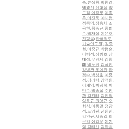
승
,
류상환
,
박찬경
,
백광선
,
신형섭
,
양
도철
,
이장무
,
이종
우
,
이진욱
,
이태형
,
정종덕
,
정흥채
,
조
용현
,
황종규
,
황희
수
,
박재성
,
이은호
,
전형욱(한국철도
기술연구원)
,
김종
현
,
이중규
,
박형순
,
이병석
,
정병호
,
장
대성
,
우관제
,
김창
래
,
박노원
,
김국진
,
강병관
,
우이완
,
한
정수
,
박성호
,
이종
성
,
강리택
,
강덕원
,
이재익
,
박광복
,
박
만수
,
박종목
,
주인
환
,
김진태
,
김현철
,
임용규
,
권영규
,
오
형식
,
이동걸
,
정광
석
,
도영관
,
전원민
,
강인규
,
서승일
,
최
문길
,
이강운
,
이기
열
,
김태신
,
김학범
,