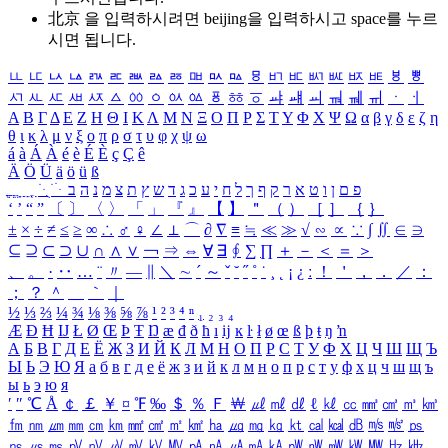
北京 을 입력하시려면
beijing
을 입력하시고 space를 누르
시면 됩니다.
ㅥ
ㅦ
ㅧ
ㅨ
ㅩ
ㅪ
ㅫ
ㅬ
ㅭ
ㅮ
ㅯ
ㅰ
ㅱ
ㅲ
ㅳ
ㅴ
ㅵ
ㅶ
ㅷ
ㅸ
ㅹ
ㅺ
ㅻ
ㅼ
ㅽ
ㅾ
ㅿ
ㆀ
ㆁ
ㆂ
ㆃ
ㆄ
ㆅ
ㆆ
ㆇ
ㆈ
ㆉ
ㆊ
ㆋ
ㆌ
ㆍ
ㆎ
Α
Β
Γ
Δ
Ε
Ζ
Η
Θ
Ι
Κ
Λ
Μ
Ν
Ξ
Ο
Π
Ρ
Σ
Τ
Υ
Φ
Χ
Ψ
Ω
α
β
γ
δ
ε
ζ
η
θ
ι
κ
λ
μ
ν
ξ
ο
π
ρ
σ
τ
υ
φ
χ
ψ
ω
á
à
Á
À
é
è
É
È
ç
Ç
ê
Ä
Ö
Ü
ä
ö
ü
ß
ְ
ֳ
ֲ
ֱ
ָ
ַ
ֵ
ֶ
ִ
ֹ
ּ
ֻ
ׂ
ׁ
ּ
ב
ה
נ
מ
צ
ת
ץ
ש
ד
ג
כ
ע
י
ח
ל
ך
ף
ק
ר
א
ט
ו
ן
ם
פ
‘
’
“
”
〔
〕
〈
〉
「
」
『
』
【
】
＂
（
）
［
］
｛
｝
±
×
÷
≠
≤
≥
∞
∴
♂
♀
∠
⊥
⌒
∂
∇
≡
≒
≪
≫
√
∽
∝
∵
∫
∬
∈
∋
⊆
⊇
⊂
⊃
∪
∩
∧
∨
￢
⇒
⇔
∀
∃
∮
∑
∏
＋
－
＜
＝
＞
、
。
·
‥
…
¨
〃
―
∥
＼
∼
´
～
ˇ
˘
˝
˚
˙
¸
˛
¡
¿
ː
！
＇
，
．
／
：
；
？
＾
＿
｀
｜
½
⅓
⅔
¼
¾
⅛
⅜
⅝
⅞
¹
²
³
⁴
ⁿ
₁
₂
₃
₄
Æ
Ð
Ħ
Ĳ
Ł
Ø
Œ
Þ
Ŧ
Ŋ
æ
đ
ð
ħ
ı
ĳ
ĸ
ŀ
ł
ø
œ
ß
þ
ŧ
ŋ
ŉ
А
Б
В
Г
Д
Е
Ё
Ж
З
И
Й
К
Л
М
Н
О
П
Р
С
Т
У
Ф
Х
Ц
Ч
Ш
Щ
Ъ
Ы
Ь
Э
Ю
Я
а
б
в
г
д
е
ё
ж
з
и
й
к
л
м
н
о
п
р
с
т
у
ф
х
ц
ч
ш
щ
ъ
ы
ь
э
ю
я
′
″
℃
Å
￠
￡
￥
¤
℉
‰
＄
％
Ｆ
￦
㎕
㎖
㎗
ℓ
㎘
㏄
㎣
㎤
㎥
㎦
㎙
㎚
㎛
㎜
㎝
㎞
㎟
㎠
㎡
㎢
㏊
㎍
㎎
㎏
㏏
㎈
㎉
㏈
㎧
㎨
㎰
㎱
㎲
㎳
㎴
㎵
㎶
㎷
㎸
㎹
㎀
㎁
㎂
㎃
㎄
㎺
㎻
㎽
㎾
㎿
㎐
㎑