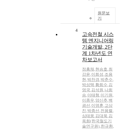
원문보
기
4
고속전철 시스
템 엔지니어링
기술개발, 2단
계 1차년도 연
차보고서
정흥채
,
현승호
,
최
강윤
,
이희성
,
조용
현
,
박찬경
,
박춘수
,
박성택
,
황희수
,
김
영국
,
김석원
,
나희
승
,
이태형
,
이기원
,
이종우
,
양신추
,
백
광선
,
이영훈
,
고상
진
,
박종선
,
전용렬
,
심태웅
,
김대욱
,
김
옥희(한국철도기
술연구원)
,
한규환
,