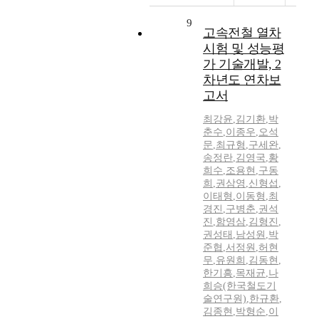
9
고속전철 열차
시험 및 성능평
가 기술개발, 2
차년도 연차보
고서
최강윤
,
김기환
,
박
춘수
,
이종우
,
오석
문
,
최규형
,
구세완
,
송정란
,
김영국
,
황
희수
,
조용현
,
구동
희
,
권삼영
,
신형섭
,
이태형
,
이동형
,
최
경진
,
구병춘
,
권석
진
,
함영삼
,
김형진
,
권성태
,
남성원
,
박
준협
,
서정원
,
허현
무
,
유원희
,
김동현
,
한기흥
,
목재균
,
나
희승(한국철도기
술연구원)
,
한규환
,
김종현
,
박형순
,
이