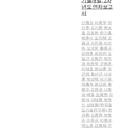
기술개발, 2차
년도 연차보고
서
신형섭
,
이종우
,
양
신추
,
김기환
,
현승
호
,
김동현
,
한기홍
,
박춘수
,
오지택
,
김
용규
,
이진욱
,
이지
하
,
오석문
,
황종규
,
김영훈
,
송정란
,
오
일근
,
김형진
,
박찬
경
,
허현무
,
구병춘
,
이재호
,
창상훈
,
정
근영
,
황선근
,
나성
훈
,
박성택
,
이기원
,
정흥채
,
최강윤
,
황
희수
,
김영국
,
나희
승
,
배철
,
조용현
,
강
윤석
,
이태형
,
박명
신
,
심태웅(한국철
도기술연구원)
,
한
규환
,
김종현
,
박형
순
,
이중규
,
이병석
,
박노원
,
김용재
,
민