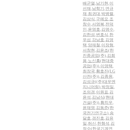
배군열
,
남기현
,
이
선재
,
남학기
,
연규
재
,
최귀대
,
박병렬
,
김삼식
,
구예모
,
조
창수
,
서영복
,
전덕
인
,
윤영호
,
김명수
,
김한성
,
변호식
,
한
우섭
,
강남호
,
김영
택
,
양재철
,
이장형
,
서창현
,
김윤조(한
진중공업(주)
,
김희
용
,
노신흥(현대중
공업(주))
,
이영택
,
최장국
,
황호진(LG
산전(주))
,
김종원
,
김성규((주)대우엔
지니어링)
,
박정일
,
조의경
,
이원표
,
김
윤석
,
김남식(현대
건설(주))
,
황치우
,
윤재영
,
김동준(한
국전기연구소)
,
송
달호
,
경진호
,
김유
일
,
허신
,
한형석
,
김
정수(한국기계연