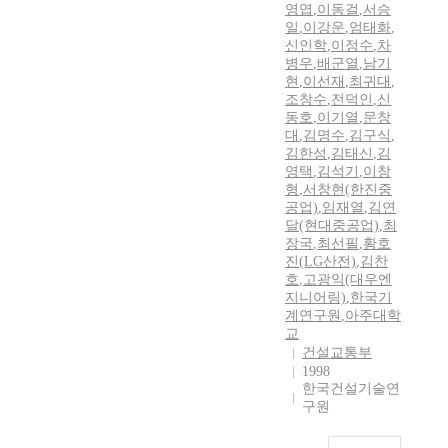
영엽
,
이동걸
,
서승
일
,
이강운
,
엄태화
,
신인학
,
이정수
,
차
병우
,
배군열
,
남기
현
,
이선재
,
최귀대
,
조창수
,
전덕인
,
신
동호
,
이기열
,
문창
대
,
김명수
,
김구식
,
김한성
,
김태신
,
김
영택
,
김석기
,
이창
형
,
서창현(한진중
공업)
,
임재열
,
김연
달(현대중공업)
,
최
장국
,
최선필
,
황호
진(LG산전)
,
김찬
호
,
고광익(대우엔
지니어링)
,
한국기
계연구원
,
아주대학
교
건설교통부
1998
한국건설기술연
구원