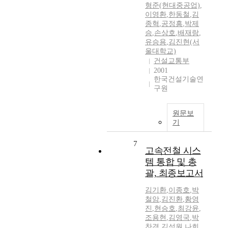
형준(현대중공업)
,
이영환
,
한동철
,
김
종혁
,
공정흥
,
박제
승
,
손상호
,
배재랑
,
유승용
,
김진현(서
울대학교)
건설교통부
2001
한국건설기술연
구원
원문보
기
7
고속전철 시스
템 통합 및 총
괄, 최종보고서
김기환
,
이종호
,
박
철암
,
김진환
,
황영
진
,
현승호
,
최강윤
,
조용현
,
김영국
,
박
찬경
,
김석원
,
나희