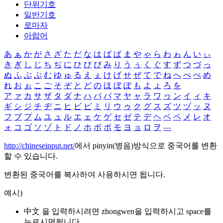
단위기호
일반기호
로마자
아랍어
あ
ぁ
か
が
さ
ざ
た
だ
な
は
ば
ぱ
ま
や
ゃ
ら
わ
ゎ
ん
い
ぃ
き
ぎ
し
じ
ち
ぢ
に
ひ
び
ぴ
み
り
う
ぅ
く
ぐ
す
ず
つ
づ
っ
ぬ
ふ
ぶ
ぷ
む
ゆ
ゅ
る
え
ぇ
け
げ
せ
ぜ
て
で
ね
へ
べ
ぺ
め
れ
お
ぉ
こ
ご
そ
ぞ
と
ど
の
ほ
ぼ
ぽ
も
よ
ょ
ろ
を
ア
ァ
カ
サ
ザ
タ
ダ
ナ
ハ
バ
パ
マ
ヤ
ャ
ラ
ワ
ヮ
ン
イ
ィ
キ
ギ
シ
ジ
チ
ヂ
ニ
ヒ
ビ
ピ
ミ
リ
ウ
ゥ
ク
グ
ス
ズ
ツ
ヅ
ッ
ヌ
フ
ブ
プ
ム
ユ
ュ
ル
エ
ェ
ケ
ゲ
セ
ゼ
テ
デ
ヘ
ベ
ペ
メ
レ
オ
ォ
コ
ゴ
ソ
ゾ
ト
ド
ノ
ホ
ボ
ポ
モ
ヨ
ョ
ロ
ヲ
―
http://chineseinput.net/
에서 pinyin(병음)방식으로 중국어를 변환
할 수 있습니다.
변환된 중국어를 복사하여 사용하시면 됩니다.
예시)
中文 을 입력하시려면
zhongwen
을 입력하시고 space를
누르시면됩니다.