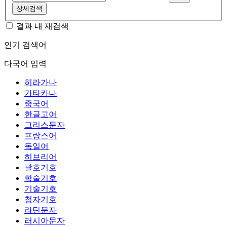
상세검색
결과 내 재검색
인기 검색어
다국어 입력
히라가나
가타카나
중국어
한글고어
그리스문자
프랑스어
독일어
히브리어
괄호기호
학술기호
기술기호
첨자기호
라틴문자
러시아문자