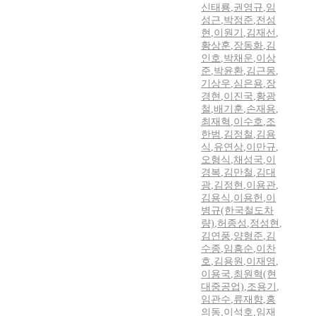
신태룡
,
권영규
,
임
성근
,
박정준
,
전성
현
,
이원기
,
김재선
,
황상훈
,
장동화
,
김
인호
,
박채운
,
이상
준
,
박윤환
,
김근몽
,
기상우
,
심은용
,
장
경현
,
이진국
,
황광
철
,
배기훈
,
손재용
,
최재혁
,
이수호
,
조
한범
,
김정철
,
김용
식
,
유연상
,
이만규
,
오형식
,
채성국
,
이
경복
,
김만철
,
김대
광
,
김정현
,
이용관
,
김용식
,
이용헌
,
이
병규(한국철도차
량)
,
허종성
,
정성현
,
김연풍
,
양형준
,
김
수종
,
임흥순
,
이찬
호
,
김용원
,
이재영
,
이용국
,
최원혁(현
대중공업)
,
조용기
,
임관수
,
류재향
,
홍
의동
,
이석호
,
임재