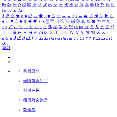
㎒
㎓
㎔
Ω
㏀
㏁
㎊
㎋
㎌
㏖
㏅
㎭
㎮
㎯
㏛
㎩
㎪
㎫
㎬
㏝
㏐
㏓
㏃
㏉
㏜
㏆
§
※
☆
★
○
●
◎
◇
◆
□
■
△
▽
→
←
↑
↓
↔
〓
◁
◀
▷
▶
♤
♠
♡
♥
♧
♣
⊙
◈
▣
◐
◑
▒
▤
▥
▨
▧
▦
▩
♨
☏
☎
☜
☞
¶
†
‡
↕
↗
↙
↖
↘
♭
♩
♪
♬
㉿
㈜
№
㏇
™
㏂
㏘
℡
＃
＆
＊
＠
ª
º
ⅰ
ⅱ
ⅲ
ⅳ
ⅴ
ⅵ
ⅶ
ⅷ
ⅸ
ⅹ
Ⅰ
Ⅱ
Ⅲ
Ⅳ
Ⅴ
Ⅵ
Ⅶ
Ⅷ
Ⅸ
Ⅹ
ا
ب
ت
ث
ج
ح
خ
د
ذ
ر
ز
س
ش
ص
ض
ط
ظ
ع
غ
ف
ق
ک
ل
م
ن
ه
و
ی
닫기
통합검색
국내학술논문
학위논문
해외학술논문
학술지