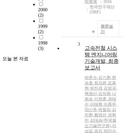
박종목
2016
한국연구재단
2000
(NRF)
(2)
1999
원문보
(2)
기
1998
3
고속전철 시스
(3)
템 엔지니어링
오늘 본 자료
기술개발, 최종
보고서
박춘수
,
김기환
,
현
승호
,
최강윤
,
조용
현
,
박찬경
,
김영국
,
백광선
,
김석원
,
나
희승
,
이영훈
,
권태
수
,
이태형
,
이종우
,
양신추
,
박철암
,
김
진환
,
황영진
,
권혁
빈
,
김대승(한국철
도기술연구원)
,
이
상길
,
송진
,
박만수
,