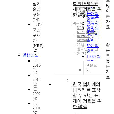
로
순
할 수 있는 표
10개씩 출력
설기
내림차순
많
인기도
제어 정립을 위
술연
이
순
조회
10개씩
구원
한 試論
본
연도순
출력
(14)
자
제목순
박종목
20개씩
한
료
저자순
NRF
출력
국연
KRM(Korean
발행기
30개씩
구재
Research
관순
Memory)
출력
단
활
2014
(NRF)
50개씩
한국연구재단
용
(2)
출력
(NRF)
발행연도
도
100개씩
높
출력
2016
원문보
은
(1)
기
자
료
2014
2
한국 법체계의
(1)
법원리를 표상
2002
할 수 있는 표
(4)
제어 정립을 위
한 試論
2001
(3)