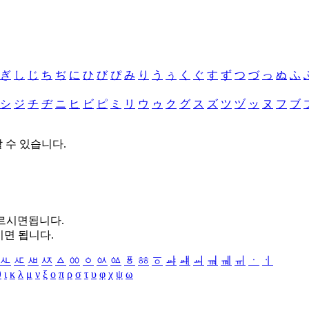
ぎ
し
じ
ち
ぢ
に
ひ
び
ぴ
み
り
う
ぅ
く
ぐ
す
ず
つ
づ
っ
ぬ
ふ
シ
ジ
チ
ヂ
ニ
ヒ
ビ
ピ
ミ
リ
ウ
ゥ
ク
グ
ス
ズ
ツ
ヅ
ッ
ヌ
フ
ブ
할 수 있습니다.
누르시면됩니다.
시면 됩니다.
ㅻ
ㅼ
ㅽ
ㅾ
ㅿ
ㆀ
ㆁ
ㆂ
ㆃ
ㆄ
ㆅ
ㆆ
ㆇ
ㆈ
ㆉ
ㆊ
ㆋ
ㆌ
ㆍ
ㆎ
θ
ι
κ
λ
μ
ν
ξ
ο
π
ρ
σ
τ
υ
φ
χ
ψ
ω