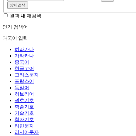
상세검색
결과 내 재검색
인기 검색어
다국어 입력
히라가나
가타카나
중국어
한글고어
그리스문자
프랑스어
독일어
히브리어
괄호기호
학술기호
기술기호
첨자기호
라틴문자
러시아문자