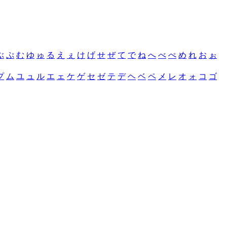
ぶ
ぷ
む
ゆ
ゅ
る
え
ぇ
け
げ
せ
ぜ
て
で
ね
へ
べ
ぺ
め
れ
お
ぉ
プ
ム
ユ
ュ
ル
エ
ェ
ケ
ゲ
セ
ゼ
テ
デ
ヘ
ベ
ペ
メ
レ
オ
ォ
コ
ゴ