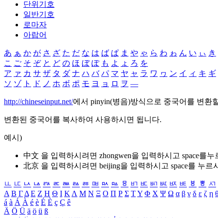
단위기호
일반기호
로마자
아랍어
あ
ぁ
か
が
さ
ざ
た
だ
な
は
ば
ぱ
ま
や
ゃ
ら
わ
ゎ
ん
い
ぃ
き
こ
ご
そ
ぞ
と
ど
の
ほ
ぼ
ぽ
も
よ
ょ
ろ
を
ア
ァ
カ
サ
ザ
タ
ダ
ナ
ハ
バ
パ
マ
ヤ
ャ
ラ
ワ
ヮ
ン
イ
ィ
キ
ギ
ソ
ゾ
ト
ド
ノ
ホ
ボ
ポ
モ
ヨ
ョ
ロ
ヲ
―
http://chineseinput.net/
에서 pinyin(병음)방식으로 중국어를 변환
변환된 중국어를 복사하여 사용하시면 됩니다.
예시)
中文 을 입력하시려면
zhongwen
을 입력하시고 space를
北京 을 입력하시려면
beijing
을 입력하시고 space를 누르
ㅥ
ㅦ
ㅧ
ㅨ
ㅩ
ㅪ
ㅫ
ㅬ
ㅭ
ㅮ
ㅯ
ㅰ
ㅱ
ㅲ
ㅳ
ㅴ
ㅵ
ㅶ
ㅷ
ㅸ
ㅹ
ㅺ
Α
Β
Γ
Δ
Ε
Ζ
Η
Θ
Ι
Κ
Λ
Μ
Ν
Ξ
Ο
Π
Ρ
Σ
Τ
Υ
Φ
Χ
Ψ
Ω
α
β
γ
δ
ε
ζ
η
á
à
Á
À
é
è
É
È
ç
Ç
ê
Ä
Ö
Ü
ä
ö
ü
ß