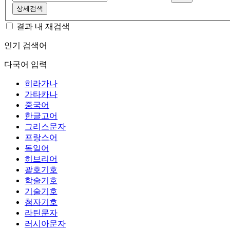
상세검색
결과 내 재검색
인기 검색어
다국어 입력
히라가나
가타카나
중국어
한글고어
그리스문자
프랑스어
독일어
히브리어
괄호기호
학술기호
기술기호
첨자기호
라틴문자
러시아문자