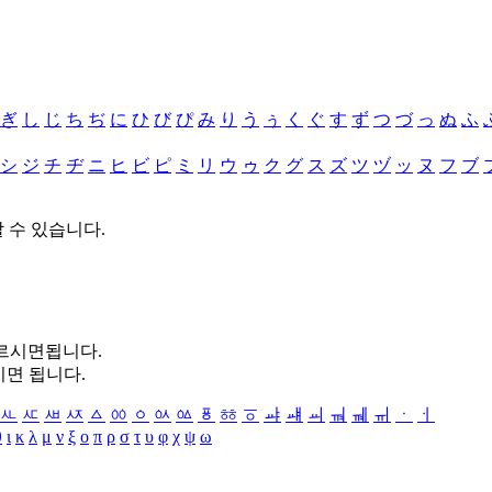
ぎ
し
じ
ち
ぢ
に
ひ
び
ぴ
み
り
う
ぅ
く
ぐ
す
ず
つ
づ
っ
ぬ
ふ
シ
ジ
チ
ヂ
ニ
ヒ
ビ
ピ
ミ
リ
ウ
ゥ
ク
グ
ス
ズ
ツ
ヅ
ッ
ヌ
フ
ブ
할 수 있습니다.
누르시면됩니다.
시면 됩니다.
ㅻ
ㅼ
ㅽ
ㅾ
ㅿ
ㆀ
ㆁ
ㆂ
ㆃ
ㆄ
ㆅ
ㆆ
ㆇ
ㆈ
ㆉ
ㆊ
ㆋ
ㆌ
ㆍ
ㆎ
θ
ι
κ
λ
μ
ν
ξ
ο
π
ρ
σ
τ
υ
φ
χ
ψ
ω