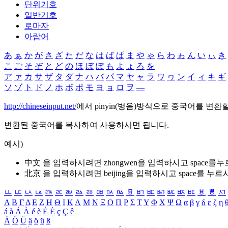
단위기호
일반기호
로마자
아랍어
あ
ぁ
か
が
さ
ざ
た
だ
な
は
ば
ぱ
ま
や
ゃ
ら
わ
ゎ
ん
い
ぃ
き
こ
ご
そ
ぞ
と
ど
の
ほ
ぼ
ぽ
も
よ
ょ
ろ
を
ア
ァ
カ
サ
ザ
タ
ダ
ナ
ハ
バ
パ
マ
ヤ
ャ
ラ
ワ
ヮ
ン
イ
ィ
キ
ギ
ソ
ゾ
ト
ド
ノ
ホ
ボ
ポ
モ
ヨ
ョ
ロ
ヲ
―
http://chineseinput.net/
에서 pinyin(병음)방식으로 중국어를 변환
변환된 중국어를 복사하여 사용하시면 됩니다.
예시)
中文 을 입력하시려면
zhongwen
을 입력하시고 space를
北京 을 입력하시려면
beijing
을 입력하시고 space를 누르
ㅥ
ㅦ
ㅧ
ㅨ
ㅩ
ㅪ
ㅫ
ㅬ
ㅭ
ㅮ
ㅯ
ㅰ
ㅱ
ㅲ
ㅳ
ㅴ
ㅵ
ㅶ
ㅷ
ㅸ
ㅹ
ㅺ
Α
Β
Γ
Δ
Ε
Ζ
Η
Θ
Ι
Κ
Λ
Μ
Ν
Ξ
Ο
Π
Ρ
Σ
Τ
Υ
Φ
Χ
Ψ
Ω
α
β
γ
δ
ε
ζ
η
á
à
Á
À
é
è
É
È
ç
Ç
ê
Ä
Ö
Ü
ä
ö
ü
ß