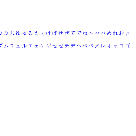
ぶ
ぷ
む
ゆ
ゅ
る
え
ぇ
け
げ
せ
ぜ
て
で
ね
へ
べ
ぺ
め
れ
お
ぉ
プ
ム
ユ
ュ
ル
エ
ェ
ケ
ゲ
セ
ゼ
テ
デ
ヘ
ベ
ペ
メ
レ
オ
ォ
コ
ゴ