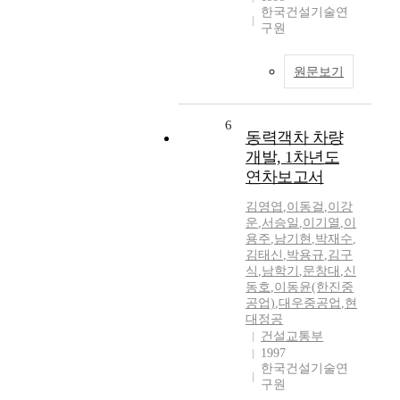
한국건설기술연
구원
원문보기
6
동력객차 차량
개발, 1차년도
연차보고서
김영엽
,
이동걸
,
이강
운
,
서승일
,
이기열
,
이
용주
,
남기현
,
박재수
,
김태신
,
박용규
,
김구
식
,
남학기
,
문창대
,
신
동호
,
이동윤(한진중
공업)
,
대우중공업
,
현
대정공
건설교통부
1997
한국건설기술연
구원