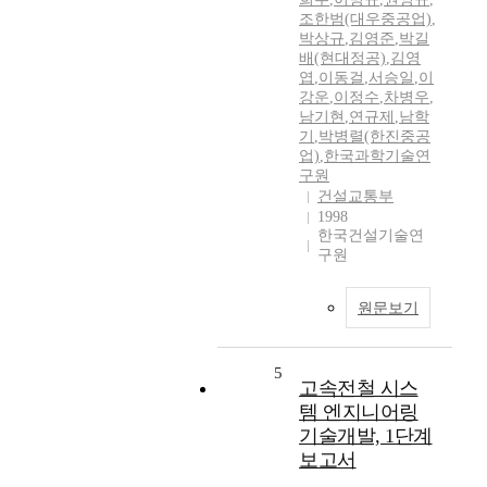
조한범(대우중공업)
,
박상규
,
김영준
,
박길
배(현대정공)
,
김영
엽
,
이동걸
,
서승일
,
이
강운
,
이정수
,
차병우
,
남기현
,
연규제
,
남학
기
,
박병렬(한진중공
업)
,
한국과학기술연
구원
건설교통부
1998
한국건설기술연
구원
원문보기
5
고속전철 시스
템 엔지니어링
기술개발, 1단계
보고서