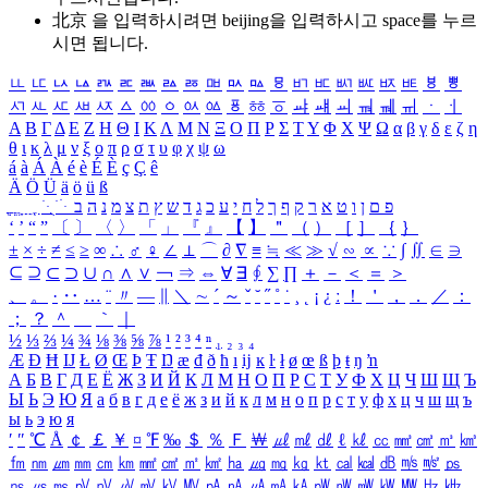
北京 을 입력하시려면
beijing
을 입력하시고 space를 누르
시면 됩니다.
ㅥ
ㅦ
ㅧ
ㅨ
ㅩ
ㅪ
ㅫ
ㅬ
ㅭ
ㅮ
ㅯ
ㅰ
ㅱ
ㅲ
ㅳ
ㅴ
ㅵ
ㅶ
ㅷ
ㅸ
ㅹ
ㅺ
ㅻ
ㅼ
ㅽ
ㅾ
ㅿ
ㆀ
ㆁ
ㆂ
ㆃ
ㆄ
ㆅ
ㆆ
ㆇ
ㆈ
ㆉ
ㆊ
ㆋ
ㆌ
ㆍ
ㆎ
Α
Β
Γ
Δ
Ε
Ζ
Η
Θ
Ι
Κ
Λ
Μ
Ν
Ξ
Ο
Π
Ρ
Σ
Τ
Υ
Φ
Χ
Ψ
Ω
α
β
γ
δ
ε
ζ
η
θ
ι
κ
λ
μ
ν
ξ
ο
π
ρ
σ
τ
υ
φ
χ
ψ
ω
á
à
Á
À
é
è
É
È
ç
Ç
ê
Ä
Ö
Ü
ä
ö
ü
ß
ְ
ֳ
ֲ
ֱ
ָ
ַ
ֵ
ֶ
ִ
ֹ
ּ
ֻ
ׂ
ׁ
ּ
ב
ה
נ
מ
צ
ת
ץ
ש
ד
ג
כ
ע
י
ח
ל
ך
ף
ק
ר
א
ט
ו
ן
ם
פ
‘
’
“
”
〔
〕
〈
〉
「
」
『
』
【
】
＂
（
）
［
］
｛
｝
±
×
÷
≠
≤
≥
∞
∴
♂
♀
∠
⊥
⌒
∂
∇
≡
≒
≪
≫
√
∽
∝
∵
∫
∬
∈
∋
⊆
⊇
⊂
⊃
∪
∩
∧
∨
￢
⇒
⇔
∀
∃
∮
∑
∏
＋
－
＜
＝
＞
、
。
·
‥
…
¨
〃
―
∥
＼
∼
´
～
ˇ
˘
˝
˚
˙
¸
˛
¡
¿
ː
！
＇
，
．
／
：
；
？
＾
＿
｀
｜
½
⅓
⅔
¼
¾
⅛
⅜
⅝
⅞
¹
²
³
⁴
ⁿ
₁
₂
₃
₄
Æ
Ð
Ħ
Ĳ
Ł
Ø
Œ
Þ
Ŧ
Ŋ
æ
đ
ð
ħ
ı
ĳ
ĸ
ŀ
ł
ø
œ
ß
þ
ŧ
ŋ
ŉ
А
Б
В
Г
Д
Е
Ё
Ж
З
И
Й
К
Л
М
Н
О
П
Р
С
Т
У
Ф
Х
Ц
Ч
Ш
Щ
Ъ
Ы
Ь
Э
Ю
Я
а
б
в
г
д
е
ё
ж
з
и
й
к
л
м
н
о
п
р
с
т
у
ф
х
ц
ч
ш
щ
ъ
ы
ь
э
ю
я
′
″
℃
Å
￠
￡
￥
¤
℉
‰
＄
％
Ｆ
￦
㎕
㎖
㎗
ℓ
㎘
㏄
㎣
㎤
㎥
㎦
㎙
㎚
㎛
㎜
㎝
㎞
㎟
㎠
㎡
㎢
㏊
㎍
㎎
㎏
㏏
㎈
㎉
㏈
㎧
㎨
㎰
㎱
㎲
㎳
㎴
㎵
㎶
㎷
㎸
㎹
㎀
㎁
㎂
㎃
㎄
㎺
㎻
㎽
㎾
㎿
㎐
㎑