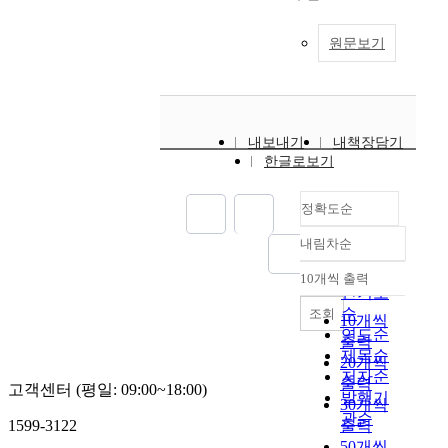
원문보기
내보내기
내책장담기
한글로보기
정확도순
내림차순
정확도
순
10개씩 출력
내림차순
인기도
순
조회
10개씩
연도순
출력
제목순
20개씩
저자순
출력
고객센터 (평일: 09:00~18:00)
발행기
30개씩
관순
1599-3122
출력
50개씩