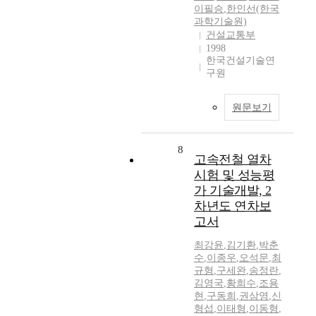
이필승
,
한인선(한국
과학기술원)
건설교통부
1998
한국건설기술연
구원
원문보기
8
고속전철 열차
시험 및 성능평
가 기술개발, 2
차년도 연차보
고서
최강윤
,
김기환
,
박춘
수
,
이종우
,
오석문
,
최
규형
,
구세완
,
송정란
,
김영국
,
황희수
,
조용
현
,
구동희
,
권삼영
,
신
형섭
,
이태형
,
이동형
,