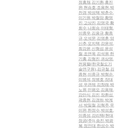
정흥채
,
김기환
,
홍진
완
,
현승호
,
조용현
,
박
찬경
,
박성택
,
박춘수
,
이기원
,
박철암
,
황영
진
,
고상진
,
김영국
,
황
희수
,
나희승
,
이태형
,
이종우
,
김용규
,
황종
규
,
오석문
,
김영훈
,
양
신추
,
오지택
,
강윤석
,
최강윤
,
신형섭
,
윤성
철
,
조연옥
,
김석원
,
한
기흥
,
김형진
,
권삼영
,
전용렬(한국철도기
술연구원)
,
김규철
,
김
종현
,
이중규
,
박형순
,
이병석
,
정병호
,
장대
성
,
우관제
,
김창래
,
박
노원
,
민평오
,
김용재
,
강만식
,
김진
,
장환섭
,
곽종현
,
김경하
,
박계
서
,
박일철
,
김혁주
,
우
이완
,
한정수
,
박성호
,
이종성
,
강리택(현대
정공(주))
,
송진
,
박광
복
,
정인대
,
한성수
,
박