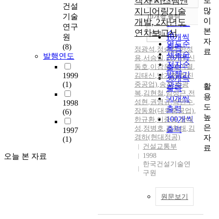
객차 시스템엔
로
정확도
건설
많
지니어링기술
순
기술
10개씩 출력
내림차순
이
개발, 2차년도
인기도
연구
본
연차보고서
순
조회
원
10개씩
자
연도순
(8)
출력
정광석
,
정승찬
,
한성
료
제목순
발행연도
20개씩
용
,
서승일
,
강인규
,
신
저자순
동호
,
이강운
,
이기열
,
출력
발행기
1999
김태신
,
남기현(한진
30개씩
(1)
중공업)
,
송진
관순
,
박광
활
출력
복
,
김현철
,
임성근
,
전
용
50개씩
성현
,
권영규
,
박만수
,
1998
도
출력
장동화(대우중공업)
,
(6)
높
100개씩
한규환
,
이중규
,
장대
은
성
,
정병호
,
김창래
,
김
출력
1997
자
경하(현대정공)
(1)
건설교통부
료
오늘 본 자료
1998
한국건설기술연
구원
원문보기