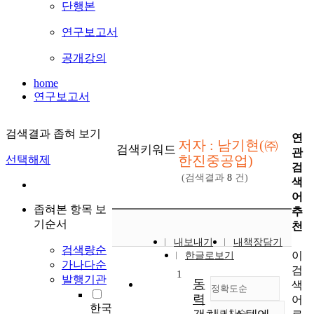
단행본
연구보고서
공개강의
home
연구보고서
검색결과 좁혀 보기
연
저자 : 남기현(㈜
검색키워드
관
한진중공업)
선택해제
검
(검색결과
8
건)
색
어
좁혀본 항목 보
추
기순서
천
내보내기
내책장담기
검색량순
이
한글로보기
가나다순
검
1
발행기관
동
색
정확도순
력
어
한국
내림차순