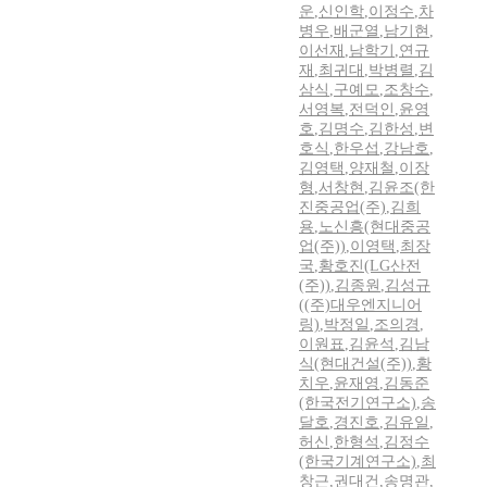
운
,
신인학
,
이정수
,
차
병우
,
배군열
,
남기현
,
이선재
,
남학기
,
연규
재
,
최귀대
,
박병렬
,
김
삼식
,
구예모
,
조창수
,
서영복
,
전덕인
,
윤영
호
,
김명수
,
김한성
,
변
호식
,
한우섭
,
강남호
,
김영택
,
양재철
,
이장
형
,
서창현
,
김윤조(한
진중공업(주)
,
김희
용
,
노신흥(현대중공
업(주))
,
이영택
,
최장
국
,
황호진(LG산전
(주))
,
김종원
,
김성규
((주)대우엔지니어
링)
,
박정일
,
조의경
,
이원표
,
김윤석
,
김남
식(현대건설(주))
,
황
치우
,
윤재영
,
김동준
(한국전기연구소)
,
송
달호
,
경진호
,
김유일
,
허신
,
한형석
,
김정수
(한국기계연구소)
,
최
창근
,
권대건
,
송명관
,