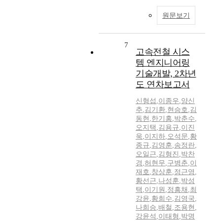
원문보기
7
고속전철 시스
템 엔지니어링
기술개발, 2차년
도 연차보고서
신형섭
,
이종우
,
양신
추
,
김기환
,
현승호
,
김
동현
,
한기홍
,
박춘수
,
오지택
,
김용규
,
이진
욱
,
이지하
,
오석문
,
황
종규
,
김영훈
,
송정란
,
오일근
,
김형진
,
박찬
경
,
허현무
,
구병춘
,
이
재호
,
창상훈
,
정근영
,
황선근
,
나성훈
,
박성
택
,
이기원
,
정흥채
,
최
강윤
,
황희수
,
김영국
,
나희승
,
배철
,
조용현
,
강윤석
,
이태형
,
박명