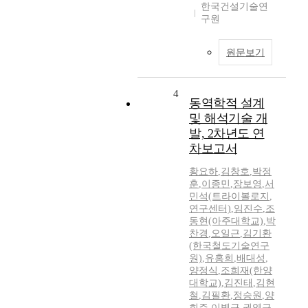
한국건설기술연
구원
원문보기
4
동역학적 설계
및 해석기술 개
발, 2차년도 연
차보고서
황요하
,
김창호
,
박정
훈
,
이종민
,
장보영
,
서
민석(트라이볼로지
,
연구센터)
,
임진수
,
조
동현(아주대학교)
,
박
찬경
,
오일근
,
김기환
(한국철도기술연구
원)
,
유홍희
,
배대성
,
양정식
,
조희재(한양
대학교)
,
김진태
,
김현
철
,
김필환
,
정승원
,
양
희주
,
이병규
,
권영규
,