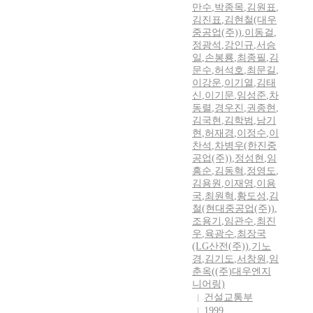
만수
,
박종목
,
김원표
,
김진표
,
김현철(대우
중공업(주))
,
이동걸
,
정광석
,
강인규
,
서승
일
,
손봉룡
,
최종필
,
김
문수
,
허석호
,
최문길
,
이강운
,
이기열
,
김태
신
,
이기문
,
임성준
,
차
동렬
,
경우진
,
권종현
,
김국현
,
김학범
,
남기
현
,
허재경
,
이정수
,
이
찬석
,
차병우(한진중
공업(주))
,
정성현
,
임
흥순
,
김동혁
,
정영도
,
김용원
,
이재영
,
이용
국
,
최원혁
,
황도성
,
김
철(현대중공업(주))
,
조용기
,
임관수
,
최진
우
,
육광수
,
최장국
(LG산전(주))
,
기노
경
,
김기도
,
서창원
,
임
춘옥((주)대우엔지
니어링)
건설교통부
1999