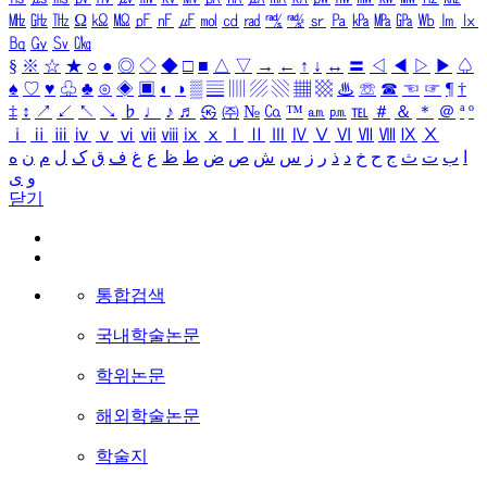
㎒
㎓
㎔
Ω
㏀
㏁
㎊
㎋
㎌
㏖
㏅
㎭
㎮
㎯
㏛
㎩
㎪
㎫
㎬
㏝
㏐
㏓
㏃
㏉
㏜
㏆
§
※
☆
★
○
●
◎
◇
◆
□
■
△
▽
→
←
↑
↓
↔
〓
◁
◀
▷
▶
♤
♠
♡
♥
♧
♣
⊙
◈
▣
◐
◑
▒
▤
▥
▨
▧
▦
▩
♨
☏
☎
☜
☞
¶
†
‡
↕
↗
↙
↖
↘
♭
♩
♪
♬
㉿
㈜
№
㏇
™
㏂
㏘
℡
＃
＆
＊
＠
ª
º
ⅰ
ⅱ
ⅲ
ⅳ
ⅴ
ⅵ
ⅶ
ⅷ
ⅸ
ⅹ
Ⅰ
Ⅱ
Ⅲ
Ⅳ
Ⅴ
Ⅵ
Ⅶ
Ⅷ
Ⅸ
Ⅹ
ا
ب
ت
ث
ج
ح
خ
د
ذ
ر
ز
س
ش
ص
ض
ط
ظ
ع
غ
ف
ق
ک
ل
م
ن
ه
و
ی
닫기
통합검색
국내학술논문
학위논문
해외학술논문
학술지