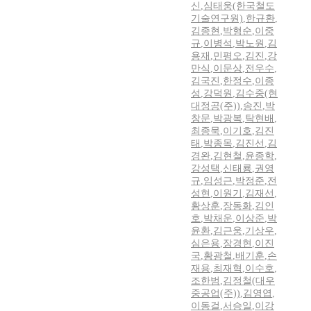
신
,
심태웅(한국철도
기술연구원)
,
한규환
,
김종현
,
박형순
,
이중
규
,
이병석
,
박노원
,
김
용재
,
민평오
,
김진
,
강
만식
,
이문상
,
전우수
,
김국진
,
한정수
,
이종
성
,
강덕원
,
김수중(현
대정공(주))
,
송진
,
박
창문
,
박광복
,
탁현배
,
최종묵
,
이기호
,
김진
태
,
박종목
,
김진선
,
김
경완
,
김현철
,
윤종학
,
강성택
,
신태룡
,
권영
규
,
임성근
,
박정준
,
전
성현
,
이원기
,
김재선
,
황상훈
,
장동화
,
김인
호
,
박채운
,
이상준
,
박
윤환
,
김근웅
,
기상우
,
심은용
,
장경현
,
이진
국
,
황광철
,
배기훈
,
손
재용
,
최재혁
,
이수호
,
조한범
,
김정철(대우
중공업(주))
,
김영엽
,
이동걸
,
서승일
,
이강