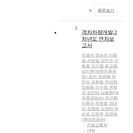
원문보기
3
객차차량개발,2
차년도 연차보
고서
정광석
,
정승찬
,
이동
걸
,
서승일
,
강인규
,
신
동호
,
이기열
,
윤교열
,
남기현(㈜한진중공
업)
,
송진
,
박광복
,
박
만수
,
김현철
,
전성현
,
장동화
,
이수호
,
권영
규
,
김진태
,
김필환(대
우중공업㈜)
,
한규환
,
이중규
,
정병호
,
장대
성
,
김창래
,
김경하
,
박
순조
,
김영주
,
조영래
(현대정공㈜)
건설교통부
1998