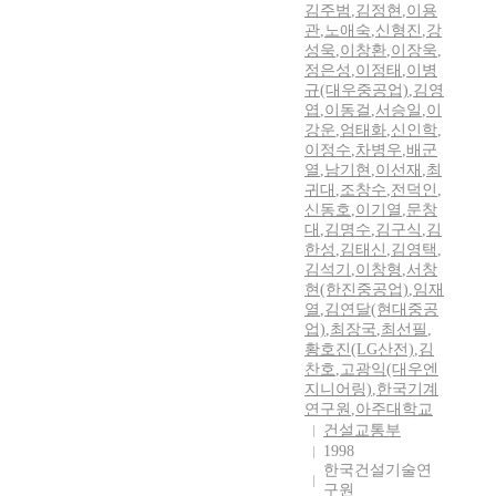
김주범
,
김정현
,
이용
관
,
노애숙
,
신형진
,
강
성욱
,
이창환
,
이장욱
,
정은성
,
이정태
,
이병
규(대우중공업)
,
김영
엽
,
이동걸
,
서승일
,
이
강운
,
엄태화
,
신인학
,
이정수
,
차병우
,
배군
열
,
남기현
,
이선재
,
최
귀대
,
조창수
,
전덕인
,
신동호
,
이기열
,
문창
대
,
김명수
,
김구식
,
김
한성
,
김태신
,
김영택
,
김석기
,
이창형
,
서창
현(한진중공업)
,
임재
열
,
김연달(현대중공
업)
,
최장국
,
최선필
,
황호진(LG산전)
,
김
찬호
,
고광익(대우엔
지니어링)
,
한국기계
연구원
,
아주대학교
건설교통부
1998
한국건설기술연
구원