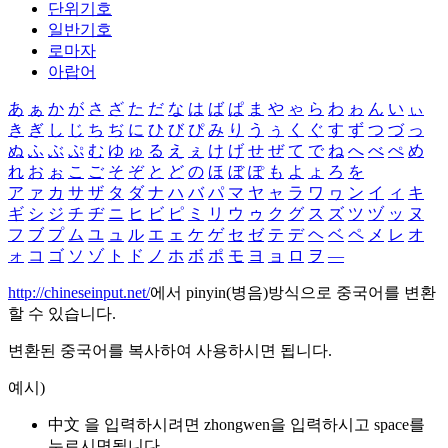
단위기호
일반기호
로마자
아랍어
あ
ぁ
か
が
さ
ざ
た
だ
な
は
ば
ぱ
ま
や
ゃ
ら
わ
ゎ
ん
い
ぃ
き
ぎ
し
じ
ち
ぢ
に
ひ
び
ぴ
み
り
う
ぅ
く
ぐ
す
ず
つ
づ
っ
ぬ
ふ
ぶ
ぷ
む
ゆ
ゅ
る
え
ぇ
け
げ
せ
ぜ
て
で
ね
へ
べ
ぺ
め
れ
お
ぉ
こ
ご
そ
ぞ
と
ど
の
ほ
ぼ
ぽ
も
よ
ょ
ろ
を
ア
ァ
カ
サ
ザ
タ
ダ
ナ
ハ
バ
パ
マ
ヤ
ャ
ラ
ワ
ヮ
ン
イ
ィ
キ
ギ
シ
ジ
チ
ヂ
ニ
ヒ
ビ
ピ
ミ
リ
ウ
ゥ
ク
グ
ス
ズ
ツ
ヅ
ッ
ヌ
フ
ブ
プ
ム
ユ
ュ
ル
エ
ェ
ケ
ゲ
セ
ゼ
テ
デ
ヘ
ベ
ペ
メ
レ
オ
ォ
コ
ゴ
ソ
ゾ
ト
ド
ノ
ホ
ボ
ポ
モ
ヨ
ョ
ロ
ヲ
―
http://chineseinput.net/
에서 pinyin(병음)방식으로 중국어를 변환
할 수 있습니다.
변환된 중국어를 복사하여 사용하시면 됩니다.
예시)
中文 을 입력하시려면
zhongwen
을 입력하시고 space를
누르시면됩니다.