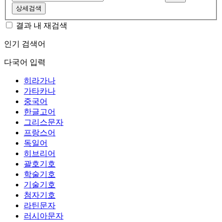
상세검색
결과 내 재검색
인기 검색어
다국어 입력
히라가나
가타카나
중국어
한글고어
그리스문자
프랑스어
독일어
히브리어
괄호기호
학술기호
기술기호
첨자기호
라틴문자
러시아문자