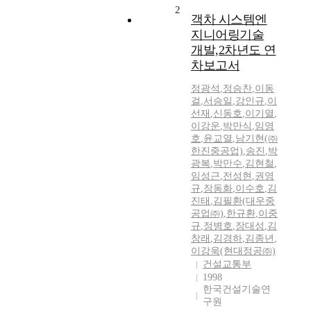
2
객차 시스템엔
지니어링기술
개발,2차년도 연
차보고서
정광석
,
정승찬
,
이동
걸
,
서승일
,
강인규
,
이
선재
,
신동호
,
이기열
,
이강운
,
박만식
,
임영
호
,
윤교열
,
남기현(㈜
한진중공업)
,
송진
,
박
광복
,
박만수
,
김현철
,
임성근
,
전성현
,
권영
규
,
장동화
,
이수호
,
김
진태
,
김필환(대우중
공업㈜)
,
한규환
,
이중
규
,
정병호
,
장대성
,
김
창래
,
김경하
,
김종년
,
이강욱(현대정공㈜)
건설교통부
1998
한국건설기술연
구원