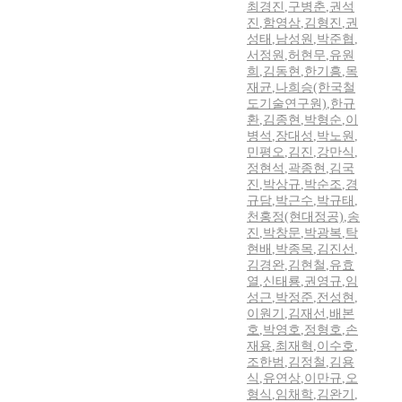
최경진
,
구병춘
,
권석
진
,
함영삼
,
김형진
,
권
성태
,
남성원
,
박준협
,
서정원
,
허현무
,
유원
희
,
김동현
,
한기흥
,
목
재균
,
나희승(한국철
도기술연구원)
,
한규
환
,
김종현
,
박형순
,
이
병석
,
장대성
,
박노원
,
민평오
,
김진
,
강만식
,
정현석
,
곽종현
,
김국
진
,
박상규
,
박순조
,
경
규담
,
박근수
,
박규태
,
천홍정(현대정공)
,
송
진
,
박창문
,
박광복
,
탁
현배
,
박종목
,
김진선
,
김경완
,
김현철
,
유효
열
,
신태룡
,
권영규
,
임
성근
,
박정준
,
전성현
,
이원기
,
김재선
,
배본
호
,
박영호
,
정형호
,
손
재용
,
최재혁
,
이수호
,
조한범
,
김정철
,
김용
식
,
유연상
,
이만규
,
오
형식
,
임채학
,
김완기
,