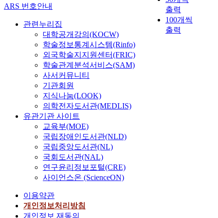
ARS 번호안내
출력
100개씩
관련누리집
출력
대학공개강의(KOCW)
학술정보통계시스템(Rinfo)
외국학술지지원센터(FRIC)
학술관계분석서비스(SAM)
사서커뮤니티
기관회원
지식나눔(LOOK)
의학전자도서관(MEDLIS)
유관기관 사이트
교육부(MOE)
국립장애인도서관(NLD)
국립중앙도서관(NL)
국회도서관(NAL)
연구윤리정보포털(CRE)
사이언스온 (ScienceON)
이용약관
개인정보처리방침
개인정보 재동의