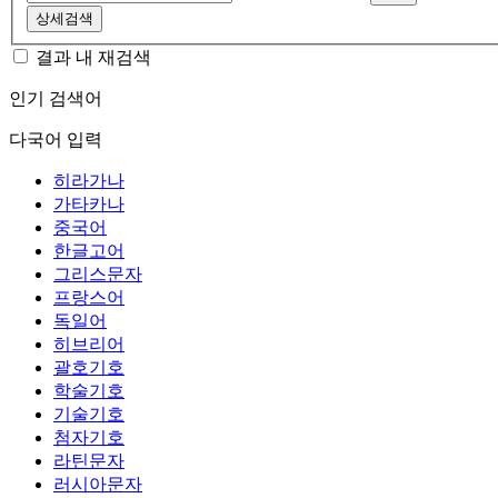
상세검색
결과 내 재검색
인기 검색어
다국어 입력
히라가나
가타카나
중국어
한글고어
그리스문자
프랑스어
독일어
히브리어
괄호기호
학술기호
기술기호
첨자기호
라틴문자
러시아문자