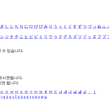
ぎ
し
じ
ち
ぢ
に
ひ
び
ぴ
み
り
う
ぅ
く
ぐ
す
ず
つ
づ
っ
ぬ
ふ
シ
ジ
チ
ヂ
ニ
ヒ
ビ
ピ
ミ
リ
ウ
ゥ
ク
グ
ス
ズ
ツ
ヅ
ッ
ヌ
フ
ブ
할 수 있습니다.
누르시면됩니다.
시면 됩니다.
ㅻ
ㅼ
ㅽ
ㅾ
ㅿ
ㆀ
ㆁ
ㆂ
ㆃ
ㆄ
ㆅ
ㆆ
ㆇ
ㆈ
ㆉ
ㆊ
ㆋ
ㆌ
ㆍ
ㆎ
θ
ι
κ
λ
μ
ν
ξ
ο
π
ρ
σ
τ
υ
φ
χ
ψ
ω