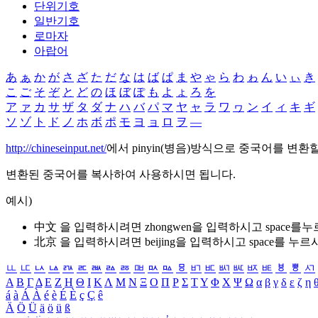
단위기호
일반기호
로마자
아랍어
あ
ぁ
か
が
さ
ざ
た
だ
な
は
ば
ぱ
ま
や
ゃ
ら
わ
ゎ
ん
い
ぃ
き
こ
ご
そ
ぞ
と
ど
の
ほ
ぼ
ぽ
も
よ
ょ
ろ
を
ア
ァ
カ
サ
ザ
タ
ダ
ナ
ハ
バ
パ
マ
ヤ
ャ
ラ
ワ
ヮ
ン
イ
ィ
キ
ギ
ソ
ゾ
ト
ド
ノ
ホ
ボ
ポ
モ
ヨ
ョ
ロ
ヲ
―
http://chineseinput.net/
에서 pinyin(병음)방식으로 중국어를 변환
변환된 중국어를 복사하여 사용하시면 됩니다.
예시)
中文 을 입력하시려면
zhongwen
을 입력하시고 space를
北京 을 입력하시려면
beijing
을 입력하시고 space를 누르
ㅥ
ㅦ
ㅧ
ㅨ
ㅩ
ㅪ
ㅫ
ㅬ
ㅭ
ㅮ
ㅯ
ㅰ
ㅱ
ㅲ
ㅳ
ㅴ
ㅵ
ㅶ
ㅷ
ㅸ
ㅹ
ㅺ
Α
Β
Γ
Δ
Ε
Ζ
Η
Θ
Ι
Κ
Λ
Μ
Ν
Ξ
Ο
Π
Ρ
Σ
Τ
Υ
Φ
Χ
Ψ
Ω
α
β
γ
δ
ε
ζ
η
á
à
Á
À
é
è
É
È
ç
Ç
ê
Ä
Ö
Ü
ä
ö
ü
ß