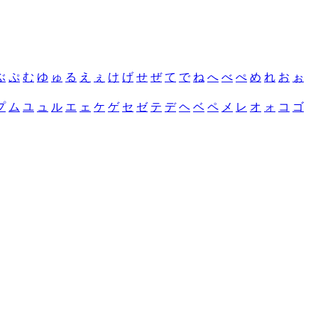
ぶ
ぷ
む
ゆ
ゅ
る
え
ぇ
け
げ
せ
ぜ
て
で
ね
へ
べ
ぺ
め
れ
お
ぉ
プ
ム
ユ
ュ
ル
エ
ェ
ケ
ゲ
セ
ゼ
テ
デ
ヘ
ベ
ペ
メ
レ
オ
ォ
コ
ゴ