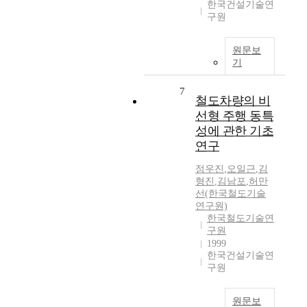
한국건설기술연
구원
원문보
기
7
철도차량의 비
선형 주행 동특
성에 관한 기초
연구
정우진
,
오일근
,
김
형진
,
김남포
,
허만
선(한국철도기술
연구원)
한국철도기술연
구원
1999
한국건설기술연
구원
원문보