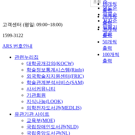
순
조회
10개씩
연도순
출력
제목순
20개씩
저자순
출력
고객센터 (평일: 09:00~18:00)
발행기
30개씩
관순
1599-3122
출력
50개씩
ARS 번호안내
출력
100개씩
관련누리집
출력
대학공개강의(KOCW)
학술정보통계시스템(Rinfo)
외국학술지지원센터(FRIC)
학술관계분석서비스(SAM)
사서커뮤니티
기관회원
지식나눔(LOOK)
의학전자도서관(MEDLIS)
유관기관 사이트
교육부(MOE)
국립장애인도서관(NLD)
국립중앙도서관(NL)