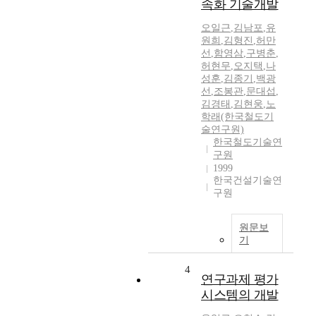
속화 기술개발
오일근
,
김남포
,
유
원희
,
김형진
,
허만
선
,
함영삼
,
구병춘
,
허현무
,
오지택
,
나
성훈
,
김종기
,
백광
선
,
조봉관
,
문대섭
,
김경태
,
김현웅
,
노
학래(한국철도기
술연구원)
한국철도기술연
구원
1999
한국건설기술연
구원
원문보
기
4
연구과제 평가
시스템의 개발