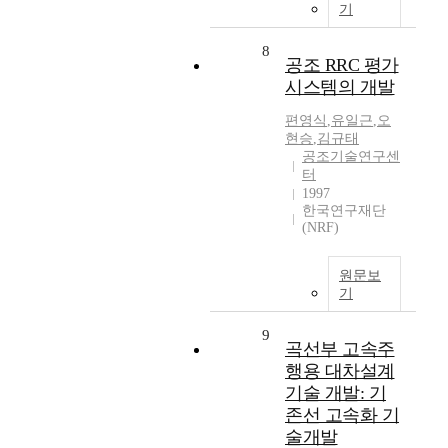
기
8
공조 RRC 평가
시스템의 개발
편영식
,
유일근
,
오
현승
,
김규태
공조기술연구센
터
1997
한국연구재단
(NRF)
원문보
기
9
곡선부 고속주
행용 대차설계
기술 개발: 기
존선 고속화 기
술개발