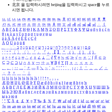
北京 을 입력하시려면
beijing
을 입력하시고 space를 누르
시면 됩니다.
ㅥ
ㅦ
ㅧ
ㅨ
ㅩ
ㅪ
ㅫ
ㅬ
ㅭ
ㅮ
ㅯ
ㅰ
ㅱ
ㅲ
ㅳ
ㅴ
ㅵ
ㅶ
ㅷ
ㅸ
ㅹ
ㅺ
ㅻ
ㅼ
ㅽ
ㅾ
ㅿ
ㆀ
ㆁ
ㆂ
ㆃ
ㆄ
ㆅ
ㆆ
ㆇ
ㆈ
ㆉ
ㆊ
ㆋ
ㆌ
ㆍ
ㆎ
Α
Β
Γ
Δ
Ε
Ζ
Η
Θ
Ι
Κ
Λ
Μ
Ν
Ξ
Ο
Π
Ρ
Σ
Τ
Υ
Φ
Χ
Ψ
Ω
α
β
γ
δ
ε
ζ
η
θ
ι
κ
λ
μ
ν
ξ
ο
π
ρ
σ
τ
υ
φ
χ
ψ
ω
á
à
Á
À
é
è
É
È
ç
Ç
ê
Ä
Ö
Ü
ä
ö
ü
ß
ְ
ֳ
ֲ
ֱ
ָ
ַ
ֵ
ֶ
ִ
ֹ
ּ
ֻ
ׂ
ׁ
ּ
ב
ה
נ
מ
צ
ת
ץ
ש
ד
ג
כ
ע
י
ח
ל
ך
ף
ק
ר
א
ט
ו
ן
ם
פ
‘
’
“
”
〔
〕
〈
〉
「
」
『
』
【
】
＂
（
）
［
］
｛
｝
±
×
÷
≠
≤
≥
∞
∴
♂
♀
∠
⊥
⌒
∂
∇
≡
≒
≪
≫
√
∽
∝
∵
∫
∬
∈
∋
⊆
⊇
⊂
⊃
∪
∩
∧
∨
￢
⇒
⇔
∀
∃
∮
∑
∏
＋
－
＜
＝
＞
、
。
·
‥
…
¨
〃
―
∥
＼
∼
´
～
ˇ
˘
˝
˚
˙
¸
˛
¡
¿
ː
！
＇
，
．
／
：
；
？
＾
＿
｀
｜
½
⅓
⅔
¼
¾
⅛
⅜
⅝
⅞
¹
²
³
⁴
ⁿ
₁
₂
₃
₄
Æ
Ð
Ħ
Ĳ
Ł
Ø
Œ
Þ
Ŧ
Ŋ
æ
đ
ð
ħ
ı
ĳ
ĸ
ŀ
ł
ø
œ
ß
þ
ŧ
ŋ
ŉ
А
Б
В
Г
Д
Е
Ё
Ж
З
И
Й
К
Л
М
Н
О
П
Р
С
Т
У
Ф
Х
Ц
Ч
Ш
Щ
Ъ
Ы
Ь
Э
Ю
Я
а
б
в
г
д
е
ё
ж
з
и
й
к
л
м
н
о
п
р
с
т
у
ф
х
ц
ч
ш
щ
ъ
ы
ь
э
ю
я
′
″
℃
Å
￠
￡
￥
¤
℉
‰
＄
％
Ｆ
￦
㎕
㎖
㎗
ℓ
㎘
㏄
㎣
㎤
㎥
㎦
㎙
㎚
㎛
㎜
㎝
㎞
㎟
㎠
㎡
㎢
㏊
㎍
㎎
㎏
㏏
㎈
㎉
㏈
㎧
㎨
㎰
㎱
㎲
㎳
㎴
㎵
㎶
㎷
㎸
㎹
㎀
㎁
㎂
㎃
㎄
㎺
㎻
㎽
㎾
㎿
㎐
㎑