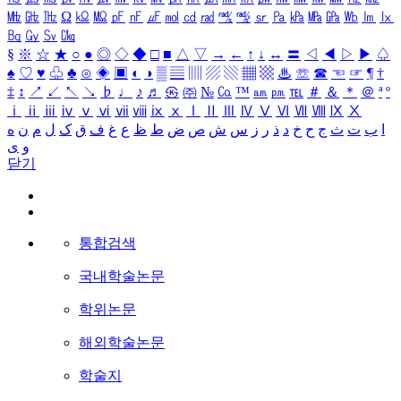
㎒
㎓
㎔
Ω
㏀
㏁
㎊
㎋
㎌
㏖
㏅
㎭
㎮
㎯
㏛
㎩
㎪
㎫
㎬
㏝
㏐
㏓
㏃
㏉
㏜
㏆
§
※
☆
★
○
●
◎
◇
◆
□
■
△
▽
→
←
↑
↓
↔
〓
◁
◀
▷
▶
♤
♠
♡
♥
♧
♣
⊙
◈
▣
◐
◑
▒
▤
▥
▨
▧
▦
▩
♨
☏
☎
☜
☞
¶
†
‡
↕
↗
↙
↖
↘
♭
♩
♪
♬
㉿
㈜
№
㏇
™
㏂
㏘
℡
＃
＆
＊
＠
ª
º
ⅰ
ⅱ
ⅲ
ⅳ
ⅴ
ⅵ
ⅶ
ⅷ
ⅸ
ⅹ
Ⅰ
Ⅱ
Ⅲ
Ⅳ
Ⅴ
Ⅵ
Ⅶ
Ⅷ
Ⅸ
Ⅹ
ا
ب
ت
ث
ج
ح
خ
د
ذ
ر
ز
س
ش
ص
ض
ط
ظ
ع
غ
ف
ق
ک
ل
م
ن
ه
و
ی
닫기
통합검색
국내학술논문
학위논문
해외학술논문
학술지