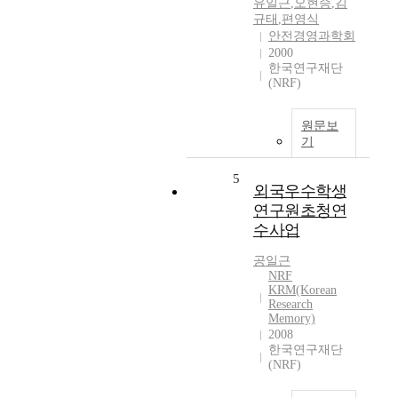
유일근
,
오현승
,
김
규태
,
편영식
안전경영과학회
2000
한국연구재단
(NRF)
원문보
기
5
외국우수학생
연구원초청연
수사업
공일근
NRF
KRM(Korean
Research
Memory)
2008
한국연구재단
(NRF)