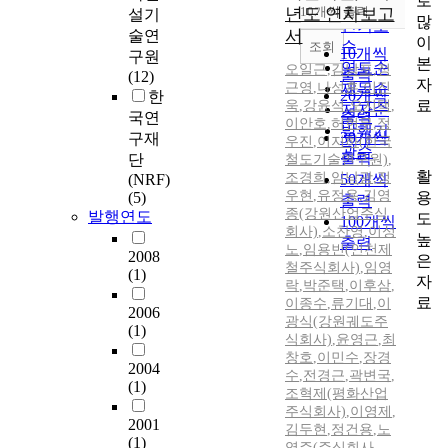
로
순
년도 연차보고
10개씩 출력
설기
내림차순
많
인기도
서
술연
이
순
조회
10개씩
구원
본
연도순
오일근
,
김남포
,
정
출력
(12)
자
근영
,
나성훈
제목순
,
이진
20개씩
한
료
욱
,
강윤석
,
오지택
,
저자순
출력
국연
이안호
,
허현무
,
정
발행기
30개씩
구재
우진
,
이지하(한국
관순
출력
단
철도기술연구원)
,
활
조경희
,
임낙광
,
정
(NRF)
50개씩
우현
,
유정용
,
김영
용
(5)
출력
종(강원산업주식
발행연도
도
100개씩
회사)
,
소찬영
,
이성
높
출력
노
,
임용빈(인천제
2008
은
철주식회사)
,
임영
(1)
자
락
,
박준택
,
이후삼
,
료
이종수
,
류기대
,
이
2006
광식(강원궤도주
(1)
식회사)
,
윤영근
,
최
창호
,
이민수
,
장경
2004
수
,
전경근
,
곽변국
,
(1)
조혁제(평화산업
주식회사)
,
이영제
,
2001
김두현
,
정건용
,
노
(1)
영주(주식회사