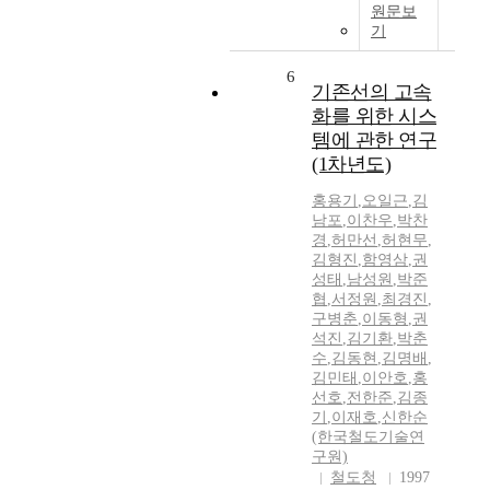
원문보
기
6
기존선의 고속
화를 위한 시스
템에 관한 연구
(1차년도)
홍용기
,
오일근
,
김
남포
,
이찬우
,
박찬
경
,
허만선
,
허현무
,
김형진
,
함영삼
,
권
성태
,
남성원
,
박준
협
,
서정원
,
최경진
,
구병춘
,
이동형
,
권
석진
,
김기환
,
박춘
수
,
김동현
,
김명배
,
김민태
,
이안호
,
홍
선호
,
전한준
,
김종
기
,
이재호
,
신한순
(한국철도기술연
구원)
철도청
1997