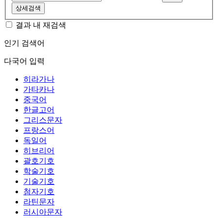
상세검색
결과 내 재검색
인기 검색어
다국어 입력
히라가나
가타카나
중국어
한글고어
그리스문자
프랑스어
독일어
히브리어
괄호기호
학술기호
기술기호
첨자기호
라틴문자
러시아문자