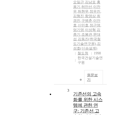
오일근
,
김남포
,
홍
용기
,
허만선
,
이찬
우
,
허현무
,
정우진
,
김형진
,
함영삼
,
최
경진
,
구병춘
,
이안
호
,
신민호
,
정근영
,
엄기영
,
이성혁
,
김
종기
,
조봉관
,
문대
섭
,
김동진(한국철
도기술연구원)
,
김
성호(신승설계)
철도청
1998
한국건설기술연
구원
원문보
기
3
기존선의 고속
화를 위한 시스
템에 관한 연
구: 기존선 고