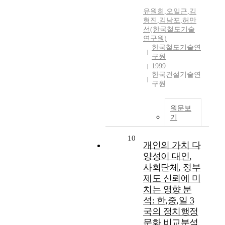
유원희
,
오일근
,
김
형진
,
김남포
,
허만
선(한국철도기술
연구원)
한국철도기술연
구원
1999
한국건설기술연
구원
원문보
기
10
개인의 가치 다
양성이 대인,
사회단체, 정부
제도 신뢰에 미
치는 영향 분
석: 한,중,일 3
국의 정치행정
문화 비교분석