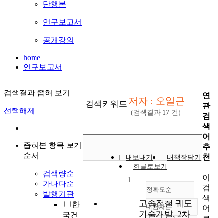
단행본
연구보고서
공개강의
home
연구보고서
검색결과 좁혀 보기
연
저자 : 오일근
검색키워드
관
선택해제
(검색결과
17
건)
검
색
어
좁혀본 항목 보기
추
순서
천
내보내기
내책장담기
한글로보기
검색량순
이
1
가나다순
검
정확도순
발행기관
색
고속전철 궤도
한
내림차순
어
정확도
기술개발, 2차
국건