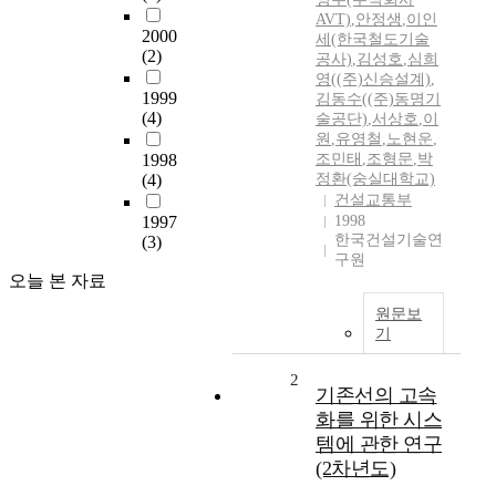
AVT)
,
안정생
,
이인
2000
세(한국철도기술
(2)
공사)
,
김성호
,
심희
영((주)신승설계)
,
1999
김동수((주)동명기
(4)
술공단)
,
서상호
,
이
원
,
유영철
,
노현운
,
1998
조민태
,
조형문
,
박
(4)
정환(숭실대학교)
건설교통부
1997
1998
한국건설기술연
(3)
구원
오늘 본 자료
원문보
기
2
기존선의 고속
화를 위한 시스
템에 관한 연구
(2차년도)