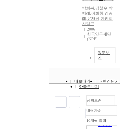
박희봉
,
김철수
,
박
병래
,
이희창
,
김종
래
,
유재원
,
한인희
,
차일근
2006
한국연구재단
(NRF)
원문보
기
내보내기
내책장담기
한글로보기
정확도순
내림차순
정확도
순
10개씩 출력
내림차순
인기도