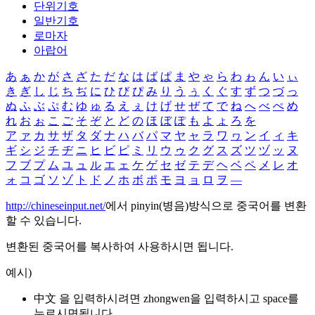
단위기호
일반기호
로마자
아랍어
あ
ぁ
か
が
さ
ざ
た
だ
な
は
ば
ぱ
ま
や
ゃ
ら
わ
ゎ
ん
い
ぃ
き
ぎ
し
じ
ち
ぢ
に
ひ
び
ぴ
み
り
う
ぅ
く
ぐ
す
ず
つ
づ
っ
ぬ
ふ
ぶ
ぷ
む
ゆ
ゅ
る
え
ぇ
け
げ
せ
ぜ
て
で
ね
へ
べ
ぺ
め
れ
お
ぉ
こ
ご
そ
ぞ
と
ど
の
ほ
ぼ
ぽ
も
よ
ょ
ろ
を
ア
ァ
カ
サ
ザ
タ
ダ
ナ
ハ
バ
パ
マ
ヤ
ャ
ラ
ワ
ヮ
ン
イ
ィ
キ
ギ
シ
ジ
チ
ヂ
ニ
ヒ
ビ
ピ
ミ
リ
ウ
ゥ
ク
グ
ス
ズ
ツ
ヅ
ッ
ヌ
フ
ブ
プ
ム
ユ
ュ
ル
エ
ェ
ケ
ゲ
セ
ゼ
テ
デ
ヘ
ベ
ペ
メ
レ
オ
ォ
コ
ゴ
ソ
ゾ
ト
ド
ノ
ホ
ボ
ポ
モ
ヨ
ョ
ロ
ヲ
―
http://chineseinput.net/
에서 pinyin(병음)방식으로 중국어를 변환
할 수 있습니다.
변환된 중국어를 복사하여 사용하시면 됩니다.
예시)
中文 을 입력하시려면
zhongwen
을 입력하시고 space를
누르시면됩니다.