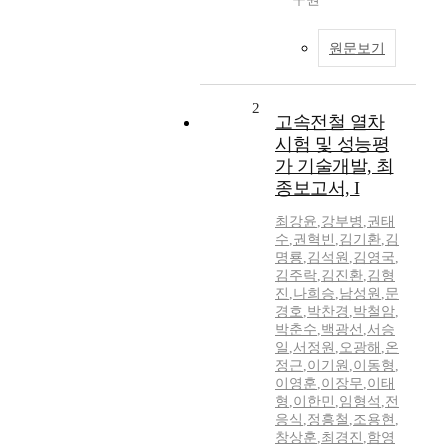
원문보기
2
고속전철 열차
시험 및 성능평
가 기술개발, 최
종보고서, I
최강윤
,
강부병
,
권태
수
,
권혁빈
,
김기환
,
김
명룡
,
김석원
,
김영국
,
김주락
,
김진환
,
김형
진
,
나희승
,
남성원
,
문
경호
,
박찬경
,
박철암
,
박춘수
,
백광선
,
서승
일
,
서정원
,
오광해
,
온
정근
,
이기원
,
이동형
,
이영훈
,
이장무
,
이태
형
,
이한민
,
임형석
,
전
응식
,
정흥철
,
조용현
,
창상훈
,
최경진
,
함영