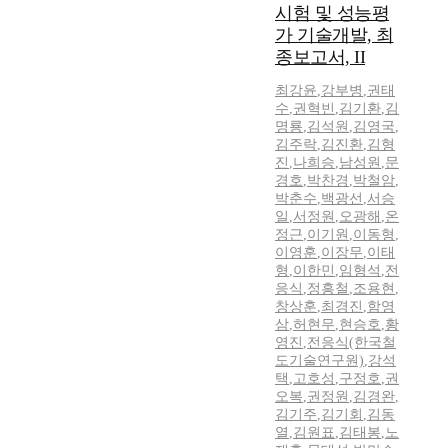
시험 및 성능평
가 기술개발, 최
종보고서, II
최강윤
,
강부병
,
권태
수
,
권혁빈
,
김기환
,
김
명룡
,
김석원
,
김영국
,
김주락
,
김진환
,
김형
진
,
나희승
,
남성원
,
문
경호
,
박찬경
,
박철암
,
박춘수
,
백광선
,
서승
일
,
서정원
,
오광해
,
온
정근
,
이기원
,
이동형
,
이영훈
,
이장무
,
이태
형
,
이한민
,
임형석
,
전
응식
,
정흥철
,
조용현
,
창상훈
,
최경진
,
함영
삼
,
허현무
,
현승호
,
황
영진
,
전응식(한국철
도기술연구원)
,
강석
택
,
고호성
,
구정호
,
권
오복
,
권정원
,
김경완
,
김기주
,
김기회
,
김동
열
,
김원표
,
김태봉
,
노