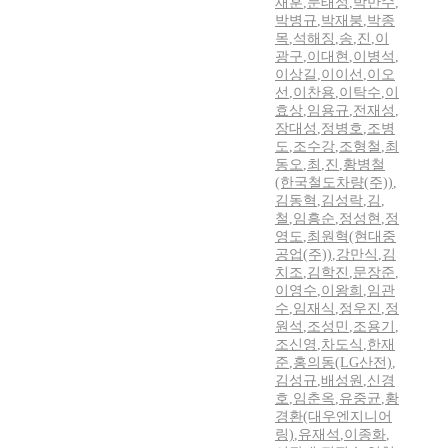
재훈
,
문태성
,
박만수
,
박병규
,
박재붕
,
박종
목
,
석해징
,
송
,
진
,
이
광구
,
이대현
,
이병석
,
이상길
,
이이선
,
이오
선
,
이찬용
,
이탁수
,
이
효상
,
임용규
,
전재성
,
장대성
,
정병호
,
조병
도
,
조수강
,
조형철
,
최
동오
,
최
,
진
,
황병철
(한국철도차량(주))
,
김동혁
,
김성락
,
김
,
철
,
임흥순
,
정성현
,
정
영도
,
최원혁(현대중
공업(주))
,
강만식
,
김
치조
,
김학진
,
문장준
,
이영수
,
이왕희
,
임관
수
,
임재식
,
정우진
,
정
원석
,
조성민
,
조용기
,
조신영
,
차도식
,
한재
준
,
홍의동(LG산전)
,
김성규
,
배성원
,
신경
호
,
임춘옥
,
유중균
,
황
경환(대우엔지니어
링)
,
유재석
,
이종화
,