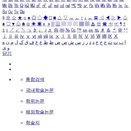
㎒
㎓
㎔
Ω
㏀
㏁
㎊
㎋
㎌
㏖
㏅
㎭
㎮
㎯
㏛
㎩
㎪
㎫
㎬
㏝
㏐
㏓
㏃
㏉
㏜
㏆
§
※
☆
★
○
●
◎
◇
◆
□
■
△
▽
→
←
↑
↓
↔
〓
◁
◀
▷
▶
♤
♠
♡
♥
♧
♣
⊙
◈
▣
◐
◑
▒
▤
▥
▨
▧
▦
▩
♨
☏
☎
☜
☞
¶
†
‡
↕
↗
↙
↖
↘
♭
♩
♪
♬
㉿
㈜
№
㏇
™
㏂
㏘
℡
＃
＆
＊
＠
ª
º
ⅰ
ⅱ
ⅲ
ⅳ
ⅴ
ⅵ
ⅶ
ⅷ
ⅸ
ⅹ
Ⅰ
Ⅱ
Ⅲ
Ⅳ
Ⅴ
Ⅵ
Ⅶ
Ⅷ
Ⅸ
Ⅹ
ا
ب
ت
ث
ج
ح
خ
د
ذ
ر
ز
س
ش
ص
ض
ط
ظ
ع
غ
ف
ق
ک
ل
م
ن
ه
و
ی
닫기
통합검색
국내학술논문
학위논문
해외학술논문
학술지