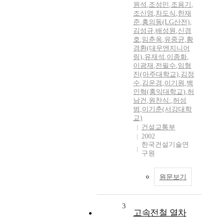
원석
,
조성민
,
조용기
,
조신영
,
차도식
,
한재
준
,
홍의동(LG산전)
,
김성규
,
배성원
,
신경
호
,
임춘옥
,
유중균
,
황
경환(대우엔지니어
링)
,
유재석
,
이종화
,
이광재
,
전필수
,
임형
진(아주대학교)
,
김정
수
,
김운경
,
이기원
,
백
인혁(홍익대학교)
,
허
남건
,
원찬식:
,
허성
범
,
이기춘(서강대학
교)
건설교통부
2002
한국건설기술연
구원
원문보기
3
고속전철 열차