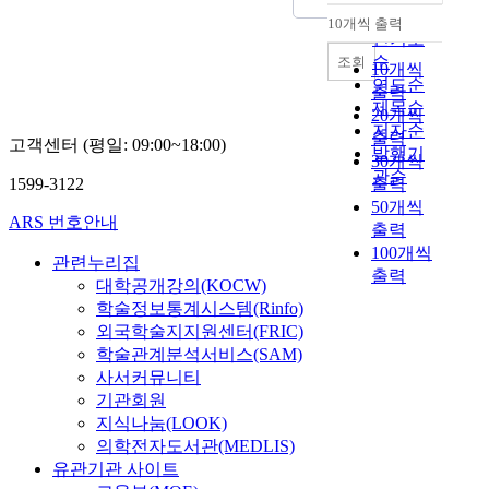
순
10개씩 출력
내림차순
인기도
순
조회
10개씩
연도순
출력
제목순
20개씩
저자순
출력
고객센터 (평일: 09:00~18:00)
발행기
30개씩
관순
1599-3122
출력
50개씩
ARS 번호안내
출력
100개씩
관련누리집
출력
대학공개강의(KOCW)
학술정보통계시스템(Rinfo)
외국학술지지원센터(FRIC)
학술관계분석서비스(SAM)
사서커뮤니티
기관회원
지식나눔(LOOK)
의학전자도서관(MEDLIS)
유관기관 사이트