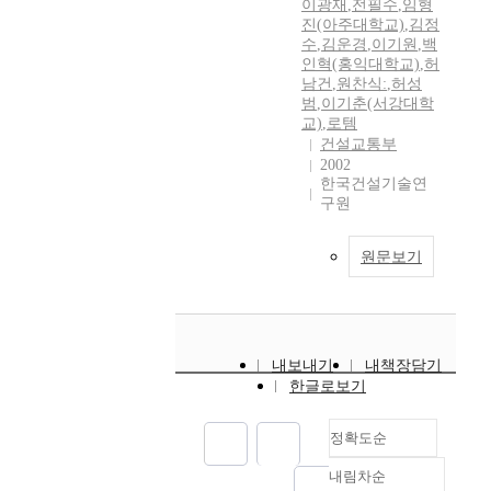
이광재
,
전필수
,
임형
진(아주대학교)
,
김정
수
,
김운경
,
이기원
,
백
인혁(홍익대학교)
,
허
남건
,
원찬식:
,
허성
범
,
이기춘(서강대학
교)
,
로템
건설교통부
2002
한국건설기술연
구원
원문보기
내보내기
내책장담기
한글로보기
정확도순
내림차순
정확도