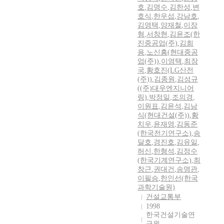
호
,
김명수
,
김한성
,
변
호식
,
한우섭
,
강남호
,
김영택
,
양재철
,
이장
형
,
서창현
,
김윤조(한
진중공업(주)
,
김희
용
,
노신흥(현대중공
업(주))
,
이영택
,
최장
국
,
황호진(LG산전
(주))
,
김종원
,
김성규
((주)대우엔지니어
링)
,
박정일
,
조의경
,
이원표
,
김윤석
,
김남
식(현대건설(주))
,
황
치우
,
윤재영
,
김동준
(한국전기연구소)
,
송
달호
,
경진호
,
김유일
,
허신
,
한형석
,
김정수
(한국기계연구소)
,
최
창근
,
권대건
,
송명관
,
이필승
,
한인선(한국
과학기술원)
건설교통부
1998
한국건설기술연
구원