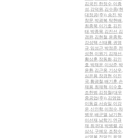
김국진
,
한정수
,
이종
성
,
강덕원
,
김수중(현
대정공(주))
,
송진
,
박
창문
,
박광복
,
탁현배
,
최종묵
,
이기호
,
김진
태
,
박종목
,
김진선
,
김
경완
,
김현철
,
윤종학
,
강성택
,
신태룡
,
권영
규
,
임성근
,
박정준
,
전
성현
,
이원기
,
김재선
,
황상훈
,
장동화
,
김인
호
,
박채운
,
이상준
,
박
윤환
,
김근웅
,
기상우
,
심은용
,
장경현
,
이진
국
,
황광철
,
배기훈
,
손
재용
,
최재혁
,
이수호
,
조한범
,
김정철(대우
중공업(주))
,
김영엽
,
이동걸
,
서승일
,
이강
운
,
신인학
,
이정수
,
차
병우
,
배군열
,
남기현
,
이선재
,
남학기
,
연규
재
,
최귀대
,
박병렬
,
김
삼식
,
구예모
,
조창수
,
서영복
,
전덕인
,
윤영