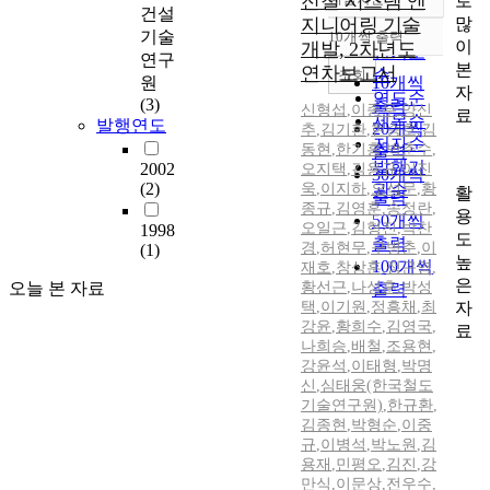
전철 시스템 엔
로
정확도
건설
많
지니어링 기술
순
기술
10개씩 출력
내림차순
이
개발, 2차년도
인기도
연구
본
연차보고서
순
조회
원
10개씩
자
연도순
(3)
출력
신형섭
,
이종우
,
양신
료
제목순
발행연도
20개씩
추
,
김기환
,
현승호
,
김
저자순
동현
,
한기홍
,
박춘수
,
출력
발행기
2002
오지택
,
김용규
,
이진
30개씩
(2)
욱
,
이지하
,
오석문
관순
,
황
활
출력
종규
,
김영훈
,
송정란
,
용
50개씩
오일근
,
김형진
,
박찬
1998
도
출력
경
,
허현무
,
구병춘
,
이
(1)
높
100개씩
재호
,
창상훈
,
정근영
,
은
오늘 본 자료
황선근
,
나성훈
,
박성
출력
자
택
,
이기원
,
정흥채
,
최
강윤
,
황희수
,
김영국
,
료
나희승
,
배철
,
조용현
,
강윤석
,
이태형
,
박명
신
,
심태웅(한국철도
기술연구원)
,
한규환
,
김종현
,
박형순
,
이중
규
,
이병석
,
박노원
,
김
용재
,
민평오
,
김진
,
강
만식
,
이문상
,
전우수
,