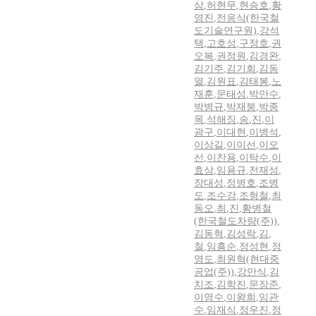
삼
,
허현무
,
현승호
,
황
영진
,
전응식(한국철
도기술연구원)
,
강석
택
,
고호성
,
구정호
,
권
오복
,
권정원
,
김경완
,
김기주
,
김기회
,
김동
열
,
김원표
,
김태봉
,
노
재훈
,
문태성
,
박만수
,
박병규
,
박재붕
,
박종
목
,
석해징
,
송
,
진
,
이
광구
,
이대현
,
이병석
,
이상길
,
이이선
,
이오
선
,
이찬용
,
이탁수
,
이
효상
,
임용규
,
전재성
,
장대성
,
정병호
,
조병
도
,
조수강
,
조형철
,
최
동오
,
최
,
진
,
황병철
(한국철도차량(주))
,
김동혁
,
김성락
,
김
,
철
,
임흥순
,
정성현
,
정
영도
,
최원혁(현대중
공업(주))
,
강만식
,
김
치조
,
김학진
,
문장준
,
이영수
,
이왕희
,
임관
수
,
임재식
,
정우진
,
정