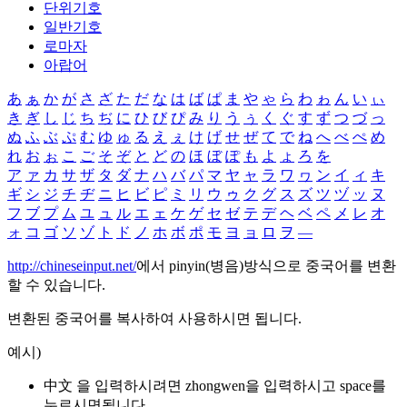
단위기호
일반기호
로마자
아랍어
あ
ぁ
か
が
さ
ざ
た
だ
な
は
ば
ぱ
ま
や
ゃ
ら
わ
ゎ
ん
い
ぃ
き
ぎ
し
じ
ち
ぢ
に
ひ
び
ぴ
み
り
う
ぅ
く
ぐ
す
ず
つ
づ
っ
ぬ
ふ
ぶ
ぷ
む
ゆ
ゅ
る
え
ぇ
け
げ
せ
ぜ
て
で
ね
へ
べ
ぺ
め
れ
お
ぉ
こ
ご
そ
ぞ
と
ど
の
ほ
ぼ
ぽ
も
よ
ょ
ろ
を
ア
ァ
カ
サ
ザ
タ
ダ
ナ
ハ
バ
パ
マ
ヤ
ャ
ラ
ワ
ヮ
ン
イ
ィ
キ
ギ
シ
ジ
チ
ヂ
ニ
ヒ
ビ
ピ
ミ
リ
ウ
ゥ
ク
グ
ス
ズ
ツ
ヅ
ッ
ヌ
フ
ブ
プ
ム
ユ
ュ
ル
エ
ェ
ケ
ゲ
セ
ゼ
テ
デ
ヘ
ベ
ペ
メ
レ
オ
ォ
コ
ゴ
ソ
ゾ
ト
ド
ノ
ホ
ボ
ポ
モ
ヨ
ョ
ロ
ヲ
―
http://chineseinput.net/
에서 pinyin(병음)방식으로 중국어를 변환
할 수 있습니다.
변환된 중국어를 복사하여 사용하시면 됩니다.
예시)
中文 을 입력하시려면
zhongwen
을 입력하시고 space를
누르시면됩니다.