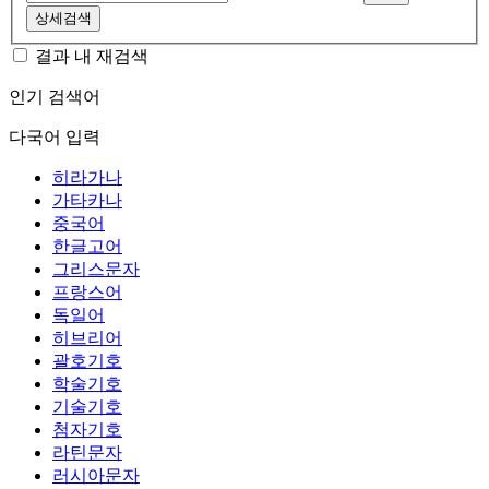
상세검색
결과 내 재검색
인기 검색어
다국어 입력
히라가나
가타카나
중국어
한글고어
그리스문자
프랑스어
독일어
히브리어
괄호기호
학술기호
기술기호
첨자기호
라틴문자
러시아문자