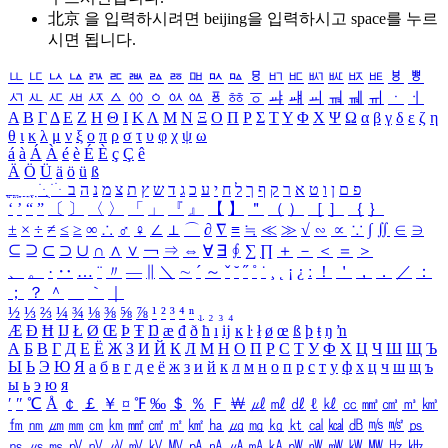
北京 을 입력하시려면
beijing
을 입력하시고 space를 누르
시면 됩니다.
ㅥ
ㅦ
ㅧ
ㅨ
ㅩ
ㅪ
ㅫ
ㅬ
ㅭ
ㅮ
ㅯ
ㅰ
ㅱ
ㅲ
ㅳ
ㅴ
ㅵ
ㅶ
ㅷ
ㅸ
ㅹ
ㅺ
ㅻ
ㅼ
ㅽ
ㅾ
ㅿ
ㆀ
ㆁ
ㆂ
ㆃ
ㆄ
ㆅ
ㆆ
ㆇ
ㆈ
ㆉ
ㆊ
ㆋ
ㆌ
ㆍ
ㆎ
Α
Β
Γ
Δ
Ε
Ζ
Η
Θ
Ι
Κ
Λ
Μ
Ν
Ξ
Ο
Π
Ρ
Σ
Τ
Υ
Φ
Χ
Ψ
Ω
α
β
γ
δ
ε
ζ
η
θ
ι
κ
λ
μ
ν
ξ
ο
π
ρ
σ
τ
υ
φ
χ
ψ
ω
á
à
Á
À
é
è
É
È
ç
Ç
ê
Ä
Ö
Ü
ä
ö
ü
ß
ְ
ֳ
ֲ
ֱ
ָ
ַ
ֵ
ֶ
ִ
ֹ
ּ
ֻ
ׂ
ׁ
ּ
ב
ה
נ
מ
צ
ת
ץ
ש
ד
ג
כ
ע
י
ח
ל
ך
ף
ק
ר
א
ט
ו
ן
ם
פ
‘
’
“
”
〔
〕
〈
〉
「
」
『
』
【
】
＂
（
）
［
］
｛
｝
±
×
÷
≠
≤
≥
∞
∴
♂
♀
∠
⊥
⌒
∂
∇
≡
≒
≪
≫
√
∽
∝
∵
∫
∬
∈
∋
⊆
⊇
⊂
⊃
∪
∩
∧
∨
￢
⇒
⇔
∀
∃
∮
∑
∏
＋
－
＜
＝
＞
、
。
·
‥
…
¨
〃
―
∥
＼
∼
´
～
ˇ
˘
˝
˚
˙
¸
˛
¡
¿
ː
！
＇
，
．
／
：
；
？
＾
＿
｀
｜
½
⅓
⅔
¼
¾
⅛
⅜
⅝
⅞
¹
²
³
⁴
ⁿ
₁
₂
₃
₄
Æ
Ð
Ħ
Ĳ
Ł
Ø
Œ
Þ
Ŧ
Ŋ
æ
đ
ð
ħ
ı
ĳ
ĸ
ŀ
ł
ø
œ
ß
þ
ŧ
ŋ
ŉ
А
Б
В
Г
Д
Е
Ё
Ж
З
И
Й
К
Л
М
Н
О
П
Р
С
Т
У
Ф
Х
Ц
Ч
Ш
Щ
Ъ
Ы
Ь
Э
Ю
Я
а
б
в
г
д
е
ё
ж
з
и
й
к
л
м
н
о
п
р
с
т
у
ф
х
ц
ч
ш
щ
ъ
ы
ь
э
ю
я
′
″
℃
Å
￠
￡
￥
¤
℉
‰
＄
％
Ｆ
￦
㎕
㎖
㎗
ℓ
㎘
㏄
㎣
㎤
㎥
㎦
㎙
㎚
㎛
㎜
㎝
㎞
㎟
㎠
㎡
㎢
㏊
㎍
㎎
㎏
㏏
㎈
㎉
㏈
㎧
㎨
㎰
㎱
㎲
㎳
㎴
㎵
㎶
㎷
㎸
㎹
㎀
㎁
㎂
㎃
㎄
㎺
㎻
㎽
㎾
㎿
㎐
㎑