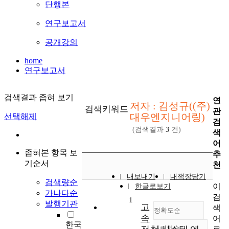
단행본
연구보고서
공개강의
home
연구보고서
검색결과 좁혀 보기
연
저자 : 김성규((주)
검색키워드
관
대우엔지니어링)
선택해제
검
(검색결과
3
건)
색
어
좁혀본 항목 보
추
기순서
천
내보내기
내책장담기
검색량순
이
한글로보기
가나다순
검
1
발행기관
고
색
정확도순
속
어
한국
내림차순