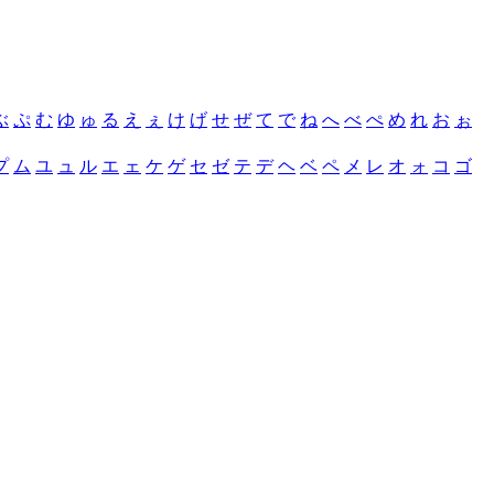
ぶ
ぷ
む
ゆ
ゅ
る
え
ぇ
け
げ
せ
ぜ
て
で
ね
へ
べ
ぺ
め
れ
お
ぉ
プ
ム
ユ
ュ
ル
エ
ェ
ケ
ゲ
セ
ゼ
テ
デ
ヘ
ベ
ペ
メ
レ
オ
ォ
コ
ゴ