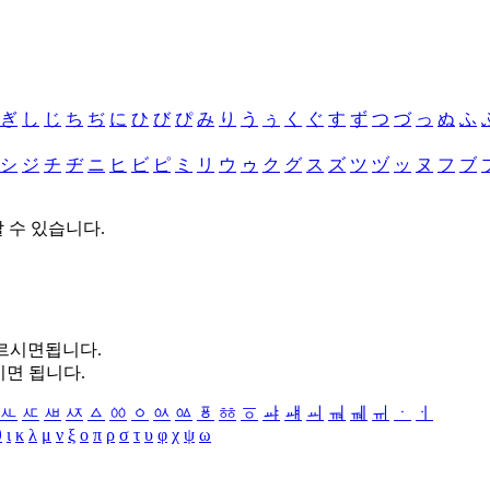
ぎ
し
じ
ち
ぢ
に
ひ
び
ぴ
み
り
う
ぅ
く
ぐ
す
ず
つ
づ
っ
ぬ
ふ
シ
ジ
チ
ヂ
ニ
ヒ
ビ
ピ
ミ
リ
ウ
ゥ
ク
グ
ス
ズ
ツ
ヅ
ッ
ヌ
フ
ブ
할 수 있습니다.
누르시면됩니다.
시면 됩니다.
ㅻ
ㅼ
ㅽ
ㅾ
ㅿ
ㆀ
ㆁ
ㆂ
ㆃ
ㆄ
ㆅ
ㆆ
ㆇ
ㆈ
ㆉ
ㆊ
ㆋ
ㆌ
ㆍ
ㆎ
θ
ι
κ
λ
μ
ν
ξ
ο
π
ρ
σ
τ
υ
φ
χ
ψ
ω