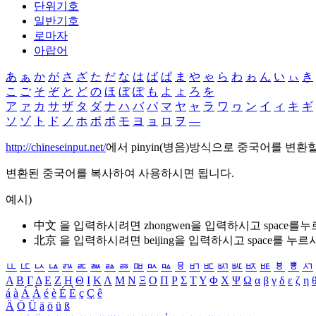
단위기호
일반기호
로마자
아랍어
あ
ぁ
か
が
さ
ざ
た
だ
な
は
ば
ぱ
ま
や
ゃ
ら
わ
ゎ
ん
い
ぃ
き
こ
ご
そ
ぞ
と
ど
の
ほ
ぼ
ぽ
も
よ
ょ
ろ
を
ア
ァ
カ
サ
ザ
タ
ダ
ナ
ハ
バ
パ
マ
ヤ
ャ
ラ
ワ
ヮ
ン
イ
ィ
キ
ギ
ソ
ゾ
ト
ド
ノ
ホ
ボ
ポ
モ
ヨ
ョ
ロ
ヲ
―
http://chineseinput.net/
에서 pinyin(병음)방식으로 중국어를 변환
변환된 중국어를 복사하여 사용하시면 됩니다.
예시)
中文 을 입력하시려면
zhongwen
을 입력하시고 space를
北京 을 입력하시려면
beijing
을 입력하시고 space를 누르
ㅥ
ㅦ
ㅧ
ㅨ
ㅩ
ㅪ
ㅫ
ㅬ
ㅭ
ㅮ
ㅯ
ㅰ
ㅱ
ㅲ
ㅳ
ㅴ
ㅵ
ㅶ
ㅷ
ㅸ
ㅹ
ㅺ
Α
Β
Γ
Δ
Ε
Ζ
Η
Θ
Ι
Κ
Λ
Μ
Ν
Ξ
Ο
Π
Ρ
Σ
Τ
Υ
Φ
Χ
Ψ
Ω
α
β
γ
δ
ε
ζ
η
á
à
Á
À
é
è
É
È
ç
Ç
ê
Ä
Ö
Ü
ä
ö
ü
ß