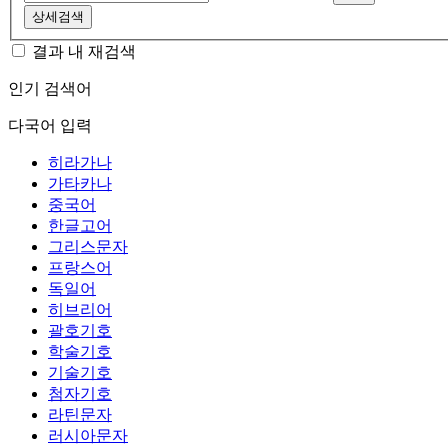
상세검색
결과 내 재검색
인기 검색어
다국어 입력
히라가나
가타카나
중국어
한글고어
그리스문자
프랑스어
독일어
히브리어
괄호기호
학술기호
기술기호
첨자기호
라틴문자
러시아문자