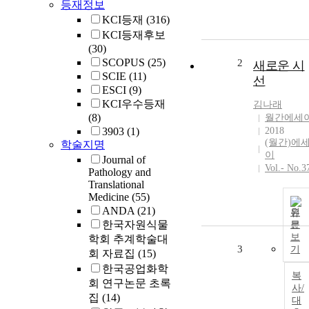
등재정보
KCI등재
(316)
KCI등재후보
(30)
SCOPUS
(25)
2
새로운 시
SCIE
(11)
선
ESCI
(9)
KCI우수등재
김나래
(8)
월간에세
3903
(1)
2018
(월간)에
학술지명
이
Journal of
Vol.- No.3
Pathology and
Translational
Medicine
(55)
ANDA
(21)
원
한국자원식물
문
보
학회 추계학술대
3
기
회 자료집
(15)
한국공업화학
복
회 연구논문 초록
사/
집
(14)
대