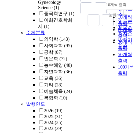
Gynecology
순
10개씩 출력
내림차
Science
(1)
인기도
중국학연구
(1)
순
조회
10개씩
이화간호학회
연도순
출력
지
(1)
제목순
20개씩
주제분류
저자순
출력
의약학
(143)
발행기
30개씩
사회과학
(95)
관순
출력
공학
(87)
50개씩
인문학
(72)
출력
농수해양
(48)
100개
자연과학
(36)
출력
교육
(36)
기타
(28)
예술체육
(24)
복합학
(10)
발행연도
2026
(19)
2025
(31)
2024
(25)
2023
(39)