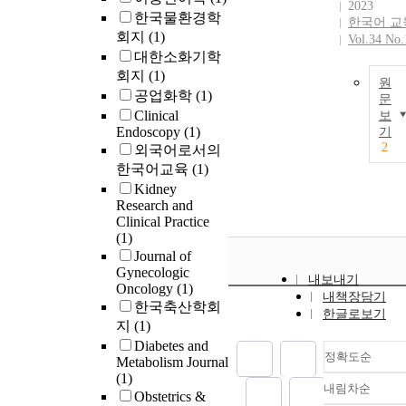
2023
한국물환경학
한국어 교
회지
(1)
Vol.34 No.
대한소화기학
회지
(1)
원
공업화학
(1)
문
Clinical
보
Endoscopy
(1)
기
2
외국어로서의
한국어교육
(1)
Kidney
Research and
Clinical Practice
(1)
Journal of
Gynecologic
내보내기
Oncology
(1)
내책장담기
한국축산학회
한글로보기
지
(1)
Diabetes and
정확도순
Metabolism Journal
(1)
내림차순
정확도
Obstetrics &