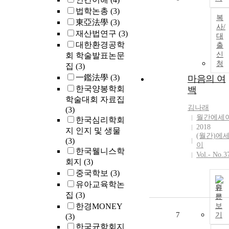
법학논총
(3)
복
東亞法學
(3)
사/
재산법연구
(3)
대
대한환경공학
출
신
회 학술발표논문
청
집
(3)
一鑑法學
(3)
마음의 여
한국양봉학회
백
학술대회 자료집
김나래
(3)
월간에세
한국심리학회
2018
지 인지 및 생물
(월간)에
(3)
이
한국웰니스학
Vol.- No.3
회지
(3)
중국학보
(3)
유아교육학논
원
집
(3)
문
한경MONEY
보
7
기
(3)
한국균학회지