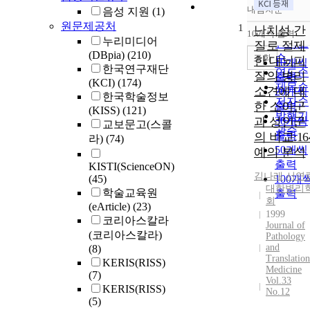
내림차순
음성 지원
(1)
정확도
원문제공처
1
순
난치성 간
10개씩 출력
내림차
누리미디어
인기도
질로 절제
(DBpia)
(210)
순
조회
한 대뇌피
10개씩
한국연구재단
연도순
질의 병리
출력
(KCI)
(174)
제목순
소견에 대
20개씩
한국학술정보
저자순
한 소아군
출력
(KISS)
(121)
발행기
과 성인군
30개씩
교보문고(스콜
관순
출력
의 비교:16
라)
(74)
50개씩
예의 분석
출력
KISTI(ScienceON)
김나래
,
서연
(45)
100개
대한병리
학술교육원
출력
회
(eArticle)
(23)
1999
코리아스칼라
Journal of
(코리아스칼라)
Pathology
and
(8)
Translation
KERIS(RISS)
Medicine
(7)
Vol.33
KERIS(RISS)
No.12
(5)