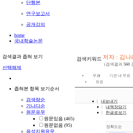
단행본
연구보고서
공개강의
home
국내학술논문
저자 : 김나
검색결과 좁혀 보기
검색키워드
(검색결과
560
선택해제
무료
기관 내 무료
유료
좁혀본 항목 보기순서
검색량순
내보내기
가나다순
내책장담기
원문유무
한글로보기
원문있음
(465)
원문없음
(95)
정확도순
음성지원유무