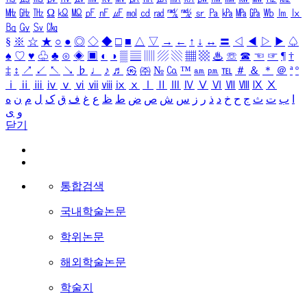
㎒
㎓
㎔
Ω
㏀
㏁
㎊
㎋
㎌
㏖
㏅
㎭
㎮
㎯
㏛
㎩
㎪
㎫
㎬
㏝
㏐
㏓
㏃
㏉
㏜
㏆
§
※
☆
★
○
●
◎
◇
◆
□
■
△
▽
→
←
↑
↓
↔
〓
◁
◀
▷
▶
♤
♠
♡
♥
♧
♣
⊙
◈
▣
◐
◑
▒
▤
▥
▨
▧
▦
▩
♨
☏
☎
☜
☞
¶
†
‡
↕
↗
↙
↖
↘
♭
♩
♪
♬
㉿
㈜
№
㏇
™
㏂
㏘
℡
＃
＆
＊
＠
ª
º
ⅰ
ⅱ
ⅲ
ⅳ
ⅴ
ⅵ
ⅶ
ⅷ
ⅸ
ⅹ
Ⅰ
Ⅱ
Ⅲ
Ⅳ
Ⅴ
Ⅵ
Ⅶ
Ⅷ
Ⅸ
Ⅹ
ا
ب
ت
ث
ج
ح
خ
د
ذ
ر
ز
س
ش
ص
ض
ط
ظ
ع
غ
ف
ق
ک
ل
م
ن
ه
و
ی
닫기
통합검색
국내학술논문
학위논문
해외학술논문
학술지