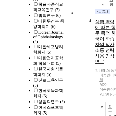
학습자중심교
청
과교육연구
(7)
법학연구
(6)
4
대한두경부 종
상황 맥락
양학회지
(6)
에 따른 학
Korean Journal
문 목적 한
of Ophthalmology
국어 학습
(5)
자의 의사
대한세포병리
소통 전략
학회지
(5)
사용 양상
대한전자공학
연구
회 학술대회
(5)
한국자원식물
김나래
,
왕동
학회지
(5)
이중언어
진로교육연구
회
2022
(5)
이중언어
한국체육과학
Vol.90 No.
회지
(5)
상담학연구
(5)
원
한국스포츠학
문
회지
(5)