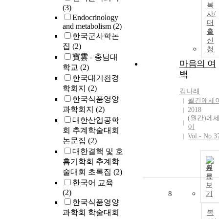
복
(3)
사/
Endocrinology
대
and metabolism
(2)
출
한국군사학논
신
집
(2)
청
寶雲 - 충남대
마음의 여
학교
(2)
백
한국대기환경
학회지
(2)
김나래
한국식품영양
월간에세
과학회지
(2)
2018
(월간)에
대한산업공학
이
회 추계학술대회
Vol.- No.3
논문집
(2)
대한결핵 및 호
흡기학회 추계학
원
술대회 초록집
(2)
문
한국어 교육
보
(2)
8
기
한국식품영양
과학회 학술대회
복