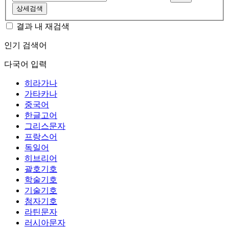
상세검색
결과 내 재검색
인기 검색어
다국어 입력
히라가나
가타카나
중국어
한글고어
그리스문자
프랑스어
독일어
히브리어
괄호기호
학술기호
기술기호
첨자기호
라틴문자
러시아문자