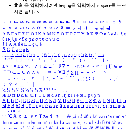
北京 을 입력하시려면
beijing
을 입력하시고 space를 누르
시면 됩니다.
ㅥ
ㅦ
ㅧ
ㅨ
ㅩ
ㅪ
ㅫ
ㅬ
ㅭ
ㅮ
ㅯ
ㅰ
ㅱ
ㅲ
ㅳ
ㅴ
ㅵ
ㅶ
ㅷ
ㅸ
ㅹ
ㅺ
ㅻ
ㅼ
ㅽ
ㅾ
ㅿ
ㆀ
ㆁ
ㆂ
ㆃ
ㆄ
ㆅ
ㆆ
ㆇ
ㆈ
ㆉ
ㆊ
ㆋ
ㆌ
ㆍ
ㆎ
Α
Β
Γ
Δ
Ε
Ζ
Η
Θ
Ι
Κ
Λ
Μ
Ν
Ξ
Ο
Π
Ρ
Σ
Τ
Υ
Φ
Χ
Ψ
Ω
α
β
γ
δ
ε
ζ
η
θ
ι
κ
λ
μ
ν
ξ
ο
π
ρ
σ
τ
υ
φ
χ
ψ
ω
á
à
Á
À
é
è
É
È
ç
Ç
ê
Ä
Ö
Ü
ä
ö
ü
ß
ְ
ֳ
ֲ
ֱ
ָ
ַ
ֵ
ֶ
ִ
ֹ
ּ
ֻ
ׂ
ׁ
ּ
ב
ה
נ
מ
צ
ת
ץ
ש
ד
ג
כ
ע
י
ח
ל
ך
ף
ק
ר
א
ט
ו
ן
ם
פ
‘
’
“
”
〔
〕
〈
〉
「
」
『
』
【
】
＂
（
）
［
］
｛
｝
±
×
÷
≠
≤
≥
∞
∴
♂
♀
∠
⊥
⌒
∂
∇
≡
≒
≪
≫
√
∽
∝
∵
∫
∬
∈
∋
⊆
⊇
⊂
⊃
∪
∩
∧
∨
￢
⇒
⇔
∀
∃
∮
∑
∏
＋
－
＜
＝
＞
、
。
·
‥
…
¨
〃
―
∥
＼
∼
´
～
ˇ
˘
˝
˚
˙
¸
˛
¡
¿
ː
！
＇
，
．
／
：
；
？
＾
＿
｀
｜
½
⅓
⅔
¼
¾
⅛
⅜
⅝
⅞
¹
²
³
⁴
ⁿ
₁
₂
₃
₄
Æ
Ð
Ħ
Ĳ
Ł
Ø
Œ
Þ
Ŧ
Ŋ
æ
đ
ð
ħ
ı
ĳ
ĸ
ŀ
ł
ø
œ
ß
þ
ŧ
ŋ
ŉ
А
Б
В
Г
Д
Е
Ё
Ж
З
И
Й
К
Л
М
Н
О
П
Р
С
Т
У
Ф
Х
Ц
Ч
Ш
Щ
Ъ
Ы
Ь
Э
Ю
Я
а
б
в
г
д
е
ё
ж
з
и
й
к
л
м
н
о
п
р
с
т
у
ф
х
ц
ч
ш
щ
ъ
ы
ь
э
ю
я
′
″
℃
Å
￠
￡
￥
¤
℉
‰
＄
％
Ｆ
￦
㎕
㎖
㎗
ℓ
㎘
㏄
㎣
㎤
㎥
㎦
㎙
㎚
㎛
㎜
㎝
㎞
㎟
㎠
㎡
㎢
㏊
㎍
㎎
㎏
㏏
㎈
㎉
㏈
㎧
㎨
㎰
㎱
㎲
㎳
㎴
㎵
㎶
㎷
㎸
㎹
㎀
㎁
㎂
㎃
㎄
㎺
㎻
㎽
㎾
㎿
㎐
㎑