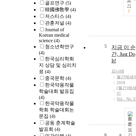
보
골프연구
(5)
기
韓國佛敎學
(4)
2
저스티스
(4)
관훈저널
(4)
Journal of
Korean medical
science
(4)
5
청소년학연구
지금 이 순
(4)
간, Just Do
한국심리학회
It!
지 상담 및 심리치
료
(4)
김나래
월간에세
중국문학
(4)
2018
한국약용작물
(월간)에
학술대회 발표집
이
(4)
Vol.- No.3
한국약용작물
학회 학술대회논
문집
(4)
원
공동 춘계학술
문
발표회
(4)
보
6
기
인간이해
(4)