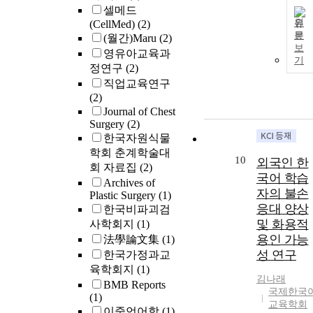
셀메드
원
(CellMed)
(2)
문
(월간)Maru
(2)
보
영유아교육과
기
정연구
(2)
직업교육연구
(2)
Journal of Chest
Surgery
(2)
한국자원식물
학회 춘계학술대
10
외국인 한
회 자료집
(2)
국어 학습
Archives of
자의 불손
Plastic Surgery
(1)
응대 양상
한국비파괴검
및 화용적
사학회지
(1)
용인 가능
法學論文集
(1)
성 연구
한국가정과교
육학회지
(1)
김나래
BMB Reports
국제한국
(1)
교육학회
이중언어학
(1)