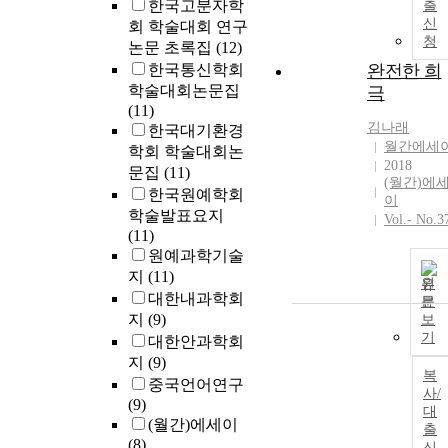
한국고분자학
출
신
회 학술대회 연구
청
논문 초록집
(12)
한국통신학회
완전한 희
학술대회논문집
극
(11)
김나래
한국대기환경
월간에세
학회 학술대회논
2018
문집
(11)
(월간)에
한국원예학회
이
학술발표요지
Vol.- No.3
(11)
원예과학기술
지
(11)
원
대한내과학회
문
지
(9)
보
기
대한안과학회
지
(9)
복
중국언어연구
사/
(9)
대
(월간)에세이
출
(8)
신