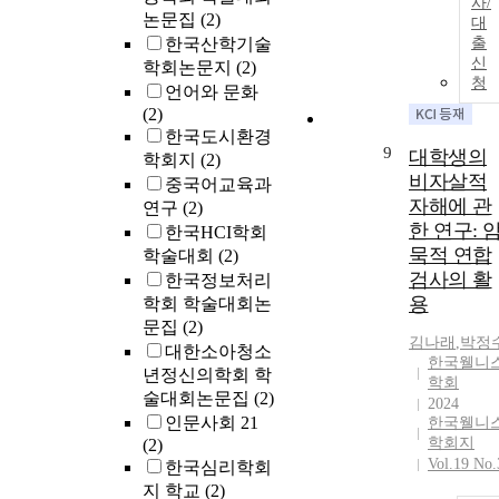
사/
논문집
(2)
대
한국산학기술
출
신
학회논문지
(2)
청
언어와 문화
(2)
한국도시환경
9
대학생의
학회지
(2)
비자살적
중국어교육과
자해에 관
연구
(2)
한 연구: 
한국HCI학회
묵적 연합
학술대회
(2)
검사의 활
한국정보처리
용
학회 학술대회논
문집
(2)
김나래
,
박정
대한소아청소
한국웰니
년정신의학회 학
학회
술대회논문집
(2)
2024
인문사회 21
한국웰니
학회지
(2)
Vol.19 No.
한국심리학회
지 학교
(2)