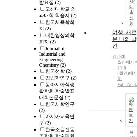
사/
발표집
(2)
대
고신대학교 의
출
과대학 학술지
(2)
신
한국체육학회
청
지
(2)
여행, 새로
대한영상의학
운 나의 발
회지
(2)
견
Journal of
Industrial and
김나래
Engineering
월간에세
Chemistry
(2)
2018
한국선학
(2)
(월간)에
입법학연구
(2)
이
동아시아식생
Vol.- No.3
활학회 학술발표
대회논문집
(2)
한국시학연구
원
문
(2)
보
아시아교육연
기
구
(2)
한국소음진동
복
공학회 학술대회