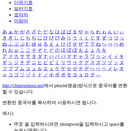
단위기호
일반기호
로마자
아랍어
あ
ぁ
か
が
さ
ざ
た
だ
な
は
ば
ぱ
ま
や
ゃ
ら
わ
ゎ
ん
い
ぃ
き
ぎ
し
じ
ち
ぢ
に
ひ
び
ぴ
み
り
う
ぅ
く
ぐ
す
ず
つ
づ
っ
ぬ
ふ
ぶ
ぷ
む
ゆ
ゅ
る
え
ぇ
け
げ
せ
ぜ
て
で
ね
へ
べ
ぺ
め
れ
お
ぉ
こ
ご
そ
ぞ
と
ど
の
ほ
ぼ
ぽ
も
よ
ょ
ろ
を
ア
ァ
カ
サ
ザ
タ
ダ
ナ
ハ
バ
パ
マ
ヤ
ャ
ラ
ワ
ヮ
ン
イ
ィ
キ
ギ
シ
ジ
チ
ヂ
ニ
ヒ
ビ
ピ
ミ
リ
ウ
ゥ
ク
グ
ス
ズ
ツ
ヅ
ッ
ヌ
フ
ブ
プ
ム
ユ
ュ
ル
エ
ェ
ケ
ゲ
セ
ゼ
テ
デ
ヘ
ベ
ペ
メ
レ
オ
ォ
コ
ゴ
ソ
ゾ
ト
ド
ノ
ホ
ボ
ポ
モ
ヨ
ョ
ロ
ヲ
―
http://chineseinput.net/
에서 pinyin(병음)방식으로 중국어를 변환
할 수 있습니다.
변환된 중국어를 복사하여 사용하시면 됩니다.
예시)
中文 을 입력하시려면
zhongwen
을 입력하시고 space를
누르시면됩니다.