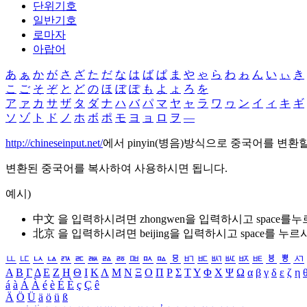
단위기호
일반기호
로마자
아랍어
あ
ぁ
か
が
さ
ざ
た
だ
な
は
ば
ぱ
ま
や
ゃ
ら
わ
ゎ
ん
い
ぃ
き
こ
ご
そ
ぞ
と
ど
の
ほ
ぼ
ぽ
も
よ
ょ
ろ
を
ア
ァ
カ
サ
ザ
タ
ダ
ナ
ハ
バ
パ
マ
ヤ
ャ
ラ
ワ
ヮ
ン
イ
ィ
キ
ギ
ソ
ゾ
ト
ド
ノ
ホ
ボ
ポ
モ
ヨ
ョ
ロ
ヲ
―
http://chineseinput.net/
에서 pinyin(병음)방식으로 중국어를 변환
변환된 중국어를 복사하여 사용하시면 됩니다.
예시)
中文 을 입력하시려면
zhongwen
을 입력하시고 space를
北京 을 입력하시려면
beijing
을 입력하시고 space를 누르
ㅥ
ㅦ
ㅧ
ㅨ
ㅩ
ㅪ
ㅫ
ㅬ
ㅭ
ㅮ
ㅯ
ㅰ
ㅱ
ㅲ
ㅳ
ㅴ
ㅵ
ㅶ
ㅷ
ㅸ
ㅹ
ㅺ
Α
Β
Γ
Δ
Ε
Ζ
Η
Θ
Ι
Κ
Λ
Μ
Ν
Ξ
Ο
Π
Ρ
Σ
Τ
Υ
Φ
Χ
Ψ
Ω
α
β
γ
δ
ε
ζ
η
á
à
Á
À
é
è
É
È
ç
Ç
ê
Ä
Ö
Ü
ä
ö
ü
ß