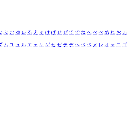
ぶ
ぷ
む
ゆ
ゅ
る
え
ぇ
け
げ
せ
ぜ
て
で
ね
へ
べ
ぺ
め
れ
お
ぉ
プ
ム
ユ
ュ
ル
エ
ェ
ケ
ゲ
セ
ゼ
テ
デ
ヘ
ベ
ペ
メ
レ
オ
ォ
コ
ゴ