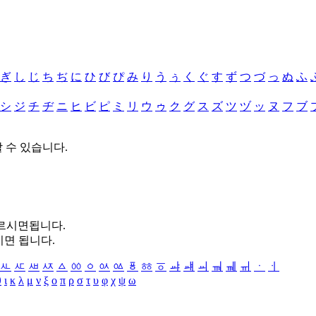
ぎ
し
じ
ち
ぢ
に
ひ
び
ぴ
み
り
う
ぅ
く
ぐ
す
ず
つ
づ
っ
ぬ
ふ
シ
ジ
チ
ヂ
ニ
ヒ
ビ
ピ
ミ
リ
ウ
ゥ
ク
グ
ス
ズ
ツ
ヅ
ッ
ヌ
フ
ブ
할 수 있습니다.
누르시면됩니다.
시면 됩니다.
ㅻ
ㅼ
ㅽ
ㅾ
ㅿ
ㆀ
ㆁ
ㆂ
ㆃ
ㆄ
ㆅ
ㆆ
ㆇ
ㆈ
ㆉ
ㆊ
ㆋ
ㆌ
ㆍ
ㆎ
θ
ι
κ
λ
μ
ν
ξ
ο
π
ρ
σ
τ
υ
φ
χ
ψ
ω