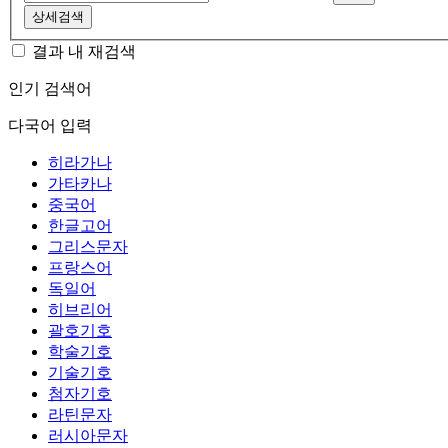
상세검색
결과 내 재검색
인기 검색어
다국어 입력
히라가나
가타카나
중국어
한글고어
그리스문자
프랑스어
독일어
히브리어
괄호기호
학술기호
기술기호
첨자기호
라틴문자
러시아문자