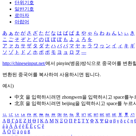
단위기호
일반기호
로마자
아랍어
あ
ぁ
か
が
さ
ざ
た
だ
な
は
ば
ぱ
ま
や
ゃ
ら
わ
ゎ
ん
い
ぃ
き
こ
ご
そ
ぞ
と
ど
の
ほ
ぼ
ぽ
も
よ
ょ
ろ
を
ア
ァ
カ
サ
ザ
タ
ダ
ナ
ハ
バ
パ
マ
ヤ
ャ
ラ
ワ
ヮ
ン
イ
ィ
キ
ギ
ソ
ゾ
ト
ド
ノ
ホ
ボ
ポ
モ
ヨ
ョ
ロ
ヲ
―
http://chineseinput.net/
에서 pinyin(병음)방식으로 중국어를 변환
변환된 중국어를 복사하여 사용하시면 됩니다.
예시)
中文 을 입력하시려면
zhongwen
을 입력하시고 space를
北京 을 입력하시려면
beijing
을 입력하시고 space를 누르
ㅥ
ㅦ
ㅧ
ㅨ
ㅩ
ㅪ
ㅫ
ㅬ
ㅭ
ㅮ
ㅯ
ㅰ
ㅱ
ㅲ
ㅳ
ㅴ
ㅵ
ㅶ
ㅷ
ㅸ
ㅹ
ㅺ
Α
Β
Γ
Δ
Ε
Ζ
Η
Θ
Ι
Κ
Λ
Μ
Ν
Ξ
Ο
Π
Ρ
Σ
Τ
Υ
Φ
Χ
Ψ
Ω
α
β
γ
δ
ε
ζ
η
á
à
Á
À
é
è
É
È
ç
Ç
ê
Ä
Ö
Ü
ä
ö
ü
ß