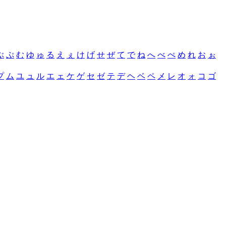
ぶ
ぷ
む
ゆ
ゅ
る
え
ぇ
け
げ
せ
ぜ
て
で
ね
へ
べ
ぺ
め
れ
お
ぉ
プ
ム
ユ
ュ
ル
エ
ェ
ケ
ゲ
セ
ゼ
テ
デ
ヘ
ベ
ペ
メ
レ
オ
ォ
コ
ゴ