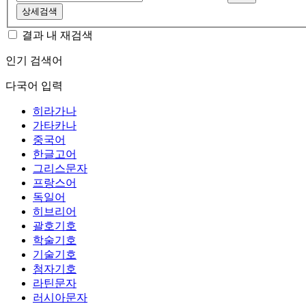
상세검색
결과 내 재검색
인기 검색어
다국어 입력
히라가나
가타카나
중국어
한글고어
그리스문자
프랑스어
독일어
히브리어
괄호기호
학술기호
기술기호
첨자기호
라틴문자
러시아문자