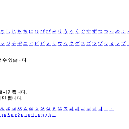
ぎ
し
じ
ち
ぢ
に
ひ
び
ぴ
み
り
う
ぅ
く
ぐ
す
ず
つ
づ
っ
ぬ
ふ
シ
ジ
チ
ヂ
ニ
ヒ
ビ
ピ
ミ
リ
ウ
ゥ
ク
グ
ス
ズ
ツ
ヅ
ッ
ヌ
フ
ブ
할 수 있습니다.
누르시면됩니다.
시면 됩니다.
ㅻ
ㅼ
ㅽ
ㅾ
ㅿ
ㆀ
ㆁ
ㆂ
ㆃ
ㆄ
ㆅ
ㆆ
ㆇ
ㆈ
ㆉ
ㆊ
ㆋ
ㆌ
ㆍ
ㆎ
θ
ι
κ
λ
μ
ν
ξ
ο
π
ρ
σ
τ
υ
φ
χ
ψ
ω