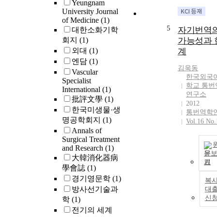
Yeungnam
University Journal
of Medicine
(1)
5
자기번역
대한소화기학
회지
(1)
가능성과 
외대
(1)
계
엔담
(1)
김욱동
Vascular
한국외국
Specialist
학교 통번
International
(1)
연구소
批評文學
(1)
2012
한국미생물·생
통번역학
명공학회지
(1)
Vol.16 No.
Annals of
Surgical Treatment
and Research
(1)
문
大韓消化器病
기
學會誌
(1)
경기영문학
(1)
복사
방사선기술과
대
신
학
(1)
전기의 세계