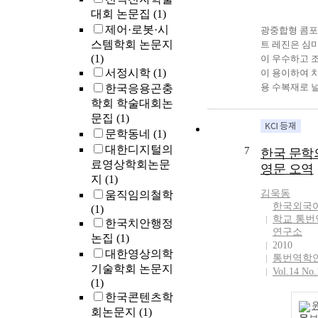
대회 논문집
(1)
제어·로봇·시
광중합형 콤
스템학회 논문지
트 레진은 심
(1)
이 우수하고 
서정시학
(1)
이 용이하여 
용 수복재로 
한국응용곤충
사용되나 중
학회 학술대회논
축과 불충분한
문집
(1)
합에 따른 미
문학동네
(1)
단량체의 유
대한디지털의
7
한국 문학
의 문제가 있다
료영상학회논문
영문 오역
연구에서 상용
지
(1)
포짓트 레진의
김욱동
움직임의철학
출 성분의 양과
한국외국
(1)
합 정도를 측
학교 통번
한국치안행정
여 각 광중합
연구소
논집
(1)
성능을 평가
2010
대한영상의학
유출성분을 
통번역학
기술학회 논문지
하여 중합부
Vol.14 No.
(1)
의 여부를 확
한국콘텐츠학
과 동시에 연
회논문지
(1)
성분 유출에 