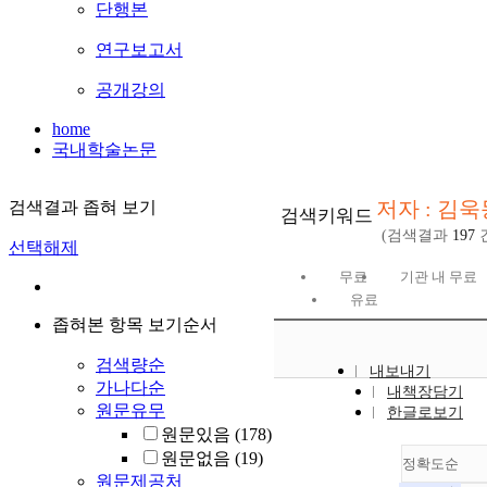
단행본
연구보고서
공개강의
home
국내학술논문
저자 : 김욱
검색결과 좁혀 보기
검색키워드
(검색결과
197
선택해제
무료
기관 내 무료
유료
좁혀본 항목 보기순서
검색량순
내보내기
가나다순
내책장담기
원문유무
한글로보기
원문있음
(178)
원문없음
(19)
정확도순
원문제공처