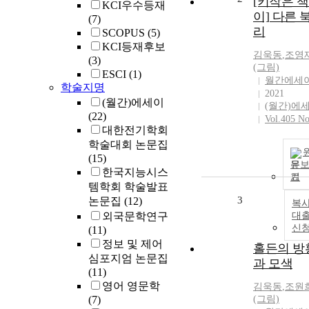
[키작은 
KCI우수등재
이] 다른 
(7)
리
SCOPUS
(5)
KCI등재후보
김욱동
,
조영
(3)
(그림)
ESCI
(1)
월간에세
학술지명
2021
(월간)에세이
(월간)에
(22)
Vol.405 No
대한전기학회
학술대회 논문집
(15)
문
한국지능시스
기
템학회 학술발표
3
논문집
(12)
복사
외국문학연구
대
신
(11)
정보 및 제어
홀든의 방
심포지엄 논문집
과 모색
(11)
영어 영문학
김욱동
,
조원
(7)
(그림)