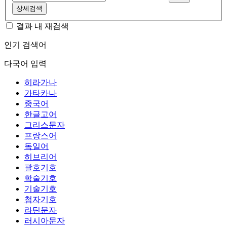
상세검색
결과 내 재검색
인기 검색어
다국어 입력
히라가나
가타카나
중국어
한글고어
그리스문자
프랑스어
독일어
히브리어
괄호기호
학술기호
기술기호
첨자기호
라틴문자
러시아문자