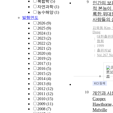
복합학
(5)
9
한 실험군으로
인간의 보
자연과학
(1)
누어 유출 성
적 본능이
(TEGDMA,
농수해양
(1)
록한 위대
UDMA 및
발행연도
사람들의 
BisGMA)을 H
2026
(9)
로 정성 및 정
2025
(9)
김욱동
,
Kim, 
석하였다. GC/
Dong
2024
(1)
대한출판
를 사용하여 
2023
(2)
협회
부산물을 검
2022
(2)
1999
였고, 콤포짓트
2021
(2)
출판저널
진의 중합 정
2020
(4)
Vol.267 No
적외선 분광 
2019
(2)
법(FTIR)과 
2017
(1)
스 경도 측정
2016
(5)
문
로 평가하였다.
2015
(2)
기
출 단량체의 
2014
(4)
중합정도를 
2013
(6)
한 중합체계의
2012
(12)
10
율성은 할로겐
개인과 사
2011
(12)
(40 초), LED (
Cooper,
2010
(15)
초), 플라스마
2009
(11)
Hawthorne,
크 (6 초), 플
2008
(7)
Melville
마 아크 (3 초)