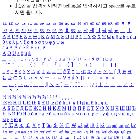
北京 을 입력하시려면
beijing
을 입력하시고 space를 누르
시면 됩니다.
ㅥ
ㅦ
ㅧ
ㅨ
ㅩ
ㅪ
ㅫ
ㅬ
ㅭ
ㅮ
ㅯ
ㅰ
ㅱ
ㅲ
ㅳ
ㅴ
ㅵ
ㅶ
ㅷ
ㅸ
ㅹ
ㅺ
ㅻ
ㅼ
ㅽ
ㅾ
ㅿ
ㆀ
ㆁ
ㆂ
ㆃ
ㆄ
ㆅ
ㆆ
ㆇ
ㆈ
ㆉ
ㆊ
ㆋ
ㆌ
ㆍ
ㆎ
Α
Β
Γ
Δ
Ε
Ζ
Η
Θ
Ι
Κ
Λ
Μ
Ν
Ξ
Ο
Π
Ρ
Σ
Τ
Υ
Φ
Χ
Ψ
Ω
α
β
γ
δ
ε
ζ
η
θ
ι
κ
λ
μ
ν
ξ
ο
π
ρ
σ
τ
υ
φ
χ
ψ
ω
á
à
Á
À
é
è
É
È
ç
Ç
ê
Ä
Ö
Ü
ä
ö
ü
ß
ְ
ֳ
ֲ
ֱ
ָ
ַ
ֵ
ֶ
ִ
ֹ
ּ
ֻ
ׂ
ׁ
ּ
ב
ה
נ
מ
צ
ת
ץ
ש
ד
ג
כ
ע
י
ח
ל
ך
ף
ק
ר
א
ט
ו
ן
ם
פ
‘
’
“
”
〔
〕
〈
〉
「
」
『
』
【
】
＂
（
）
［
］
｛
｝
±
×
÷
≠
≤
≥
∞
∴
♂
♀
∠
⊥
⌒
∂
∇
≡
≒
≪
≫
√
∽
∝
∵
∫
∬
∈
∋
⊆
⊇
⊂
⊃
∪
∩
∧
∨
￢
⇒
⇔
∀
∃
∮
∑
∏
＋
－
＜
＝
＞
、
。
·
‥
…
¨
〃
―
∥
＼
∼
´
～
ˇ
˘
˝
˚
˙
¸
˛
¡
¿
ː
！
＇
，
．
／
：
；
？
＾
＿
｀
｜
½
⅓
⅔
¼
¾
⅛
⅜
⅝
⅞
¹
²
³
⁴
ⁿ
₁
₂
₃
₄
Æ
Ð
Ħ
Ĳ
Ł
Ø
Œ
Þ
Ŧ
Ŋ
æ
đ
ð
ħ
ı
ĳ
ĸ
ŀ
ł
ø
œ
ß
þ
ŧ
ŋ
ŉ
А
Б
В
Г
Д
Е
Ё
Ж
З
И
Й
К
Л
М
Н
О
П
Р
С
Т
У
Ф
Х
Ц
Ч
Ш
Щ
Ъ
Ы
Ь
Э
Ю
Я
а
б
в
г
д
е
ё
ж
з
и
й
к
л
м
н
о
п
р
с
т
у
ф
х
ц
ч
ш
щ
ъ
ы
ь
э
ю
я
′
″
℃
Å
￠
￡
￥
¤
℉
‰
＄
％
Ｆ
￦
㎕
㎖
㎗
ℓ
㎘
㏄
㎣
㎤
㎥
㎦
㎙
㎚
㎛
㎜
㎝
㎞
㎟
㎠
㎡
㎢
㏊
㎍
㎎
㎏
㏏
㎈
㎉
㏈
㎧
㎨
㎰
㎱
㎲
㎳
㎴
㎵
㎶
㎷
㎸
㎹
㎀
㎁
㎂
㎃
㎄
㎺
㎻
㎽
㎾
㎿
㎐
㎑