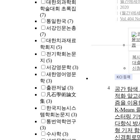
월간에세
대한외과학회
2020
학술대회 초록집
(월간)에
(7)
Vol.404 No
통일한국
(7)
서강인문논총
(7)
문
대한치과재료
기
학회지
(5)
전기학회논문
복사
지
(5)
대
서강영문학
(3)
신
새한영어영문
학
(3)
출판저널
(3)
4
공간 탐색
凡石學術論文
적화 알고
集
(3)
즘을 이용
한국지능시스
K-Means
템학회논문지
(3)
스터링 기
통번역학연구
다항식 방
(3)
형 기저 
수사학
(3)
신경회로망