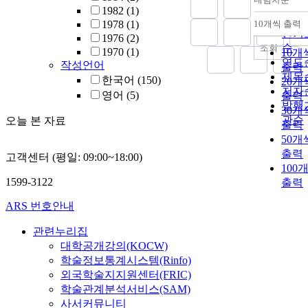
정확
1982
(1)
순
1978
(1)
10개씩 출력
내림
인기
1976
(2)
순
조회
1970
(1)
10개
연도
작성언어
출력
제목
한국어
(150)
20개
저자
영어
(5)
출력
발행
30개
관순
오늘 본 자료
출력
50개
출력
고객센터 (평일: 09:00~18:00)
100
1599-3122
출력
ARS 번호안내
관련누리집
대학공개강의(KOCW)
학술정보통계시스템(Rinfo)
외국학술지지원센터(FRIC)
학술관계분석서비스(SAM)
사서커뮤니티