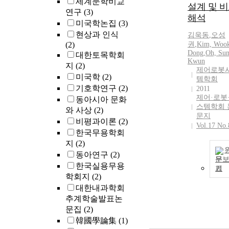
세계문학비교
설계 및 
연구
(3)
해석
미국학논집
(3)
현상과 인식
김욱동
,
오성
(2)
권
,
Kim, Woo
Dong
,
Oh, Sun
대한토목학회
Kwun
지
(2)
제어로봇
미국학
(2)
템학회
기호학연구
(2)
2011
제어·로봇
동아시아 문화
스템학회 
와 사상
(2)
문지
비평과이론
(2)
Vol.17 No.
한국무용학회
지
(2)
동아연구
(2)
문
한국실용무용
기
학회지
(2)
대한내과학회
추계학술발표논
문집
(2)
韓國學論集
(1)