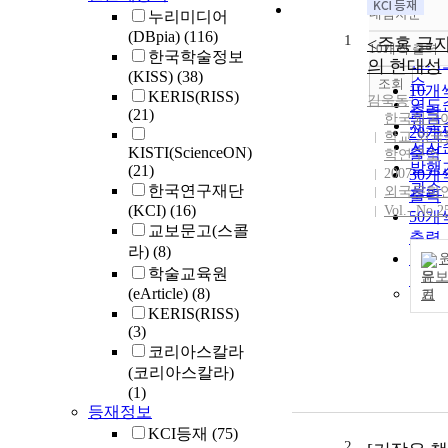
내림차순
누리미디어
정확
(DBpia)
(116)
1
순
<주홍 글자
10개씩 출력
내림
한국학술정보
인기
의 현대성
(KISS)
(38)
순
조회
10개
KERIS(RISS)
김욱동
연도
출력
(21)
한국외국
제목
20개
학교 외국
저자
KISTI(ScienceON)
출력
학연구소
발행
(21)
2007
30개
관순
한국연구재단
외국문학
출력
(KCI)
(16)
Vol.- No.2
50개
교보문고(스콜
출력
라)
(8)
100
학술교육원
문
출력
(eArticle)
(8)
기
KERIS(RISS)
(3)
코리아스칼라
(코리아스칼라)
(1)
등재정보
KCI등재
(75)
2