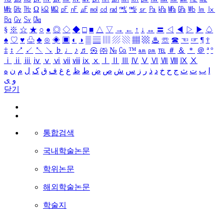
㎒
㎓
㎔
Ω
㏀
㏁
㎊
㎋
㎌
㏖
㏅
㎭
㎮
㎯
㏛
㎩
㎪
㎫
㎬
㏝
㏐
㏓
㏃
㏉
㏜
㏆
§
※
☆
★
○
●
◎
◇
◆
□
■
△
▽
→
←
↑
↓
↔
〓
◁
◀
▷
▶
♤
♠
♡
♥
♧
♣
⊙
◈
▣
◐
◑
▒
▤
▥
▨
▧
▦
▩
♨
☏
☎
☜
☞
¶
†
‡
↕
↗
↙
↖
↘
♭
♩
♪
♬
㉿
㈜
№
㏇
™
㏂
㏘
℡
＃
＆
＊
＠
ª
º
ⅰ
ⅱ
ⅲ
ⅳ
ⅴ
ⅵ
ⅶ
ⅷ
ⅸ
ⅹ
Ⅰ
Ⅱ
Ⅲ
Ⅳ
Ⅴ
Ⅵ
Ⅶ
Ⅷ
Ⅸ
Ⅹ
ا
ب
ت
ث
ج
ح
خ
د
ذ
ر
ز
س
ش
ص
ض
ط
ظ
ع
غ
ف
ق
ک
ل
م
ن
ه
و
ی
닫기
통합검색
국내학술논문
학위논문
해외학술논문
학술지