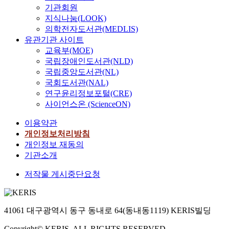
기관회원
지식나눔(LOOK)
의학전자도서관(MEDLIS)
유관기관 사이트
교육부(MOE)
국립장애인도서관(NLD)
국립중앙도서관(NL)
국회도서관(NAL)
연구윤리정보포털(CRE)
사이언스온 (ScienceON)
이용약관
개인정보처리방침
개인정보 재동의
기관소개
저작물 게시중단요청
41061 대구광역시 동구 동내로 64(동내동1119) KERIS빌딩
Copyright© KERIS. ALL RIGHTS RESERVED