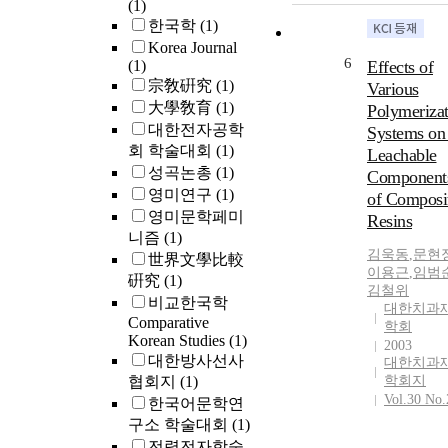
(1)
한국학
(1)
Korea Journal
6
(1)
Effects of
宗敎硏究
(1)
Various
大學敎育
(1)
Polymerizat
대한전자공학
Systems on 
회 학술대회
(1)
Leachable
성곡논총
(1)
Component
영미연구
(1)
of Composi
영미문학페미
Resins
니즘
(1)
김욱동
,
문현
世界文學比較
이용근
,
임범
硏究
(1)
김철위
비교한국학
대한치과
Comparative
학회
Korean Studies
(1)
2003
대한방사선사
대한치과
협회지
(1)
학회지
Vol.30 No.
한국어문학연
구소 학술대회
(1)
전력전자학술