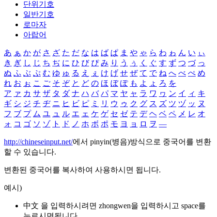
단위기호
일반기호
로마자
아랍어
あ
ぁ
か
が
さ
ざ
た
だ
な
は
ば
ぱ
ま
や
ゃ
ら
わ
ゎ
ん
い
ぃ
き
ぎ
し
じ
ち
ぢ
に
ひ
び
ぴ
み
り
う
ぅ
く
ぐ
す
ず
つ
づ
っ
ぬ
ふ
ぶ
ぷ
む
ゆ
ゅ
る
え
ぇ
け
げ
せ
ぜ
て
で
ね
へ
べ
ぺ
め
れ
お
ぉ
こ
ご
そ
ぞ
と
ど
の
ほ
ぼ
ぽ
も
よ
ょ
ろ
を
ア
ァ
カ
サ
ザ
タ
ダ
ナ
ハ
バ
パ
マ
ヤ
ャ
ラ
ワ
ヮ
ン
イ
ィ
キ
ギ
シ
ジ
チ
ヂ
ニ
ヒ
ビ
ピ
ミ
リ
ウ
ゥ
ク
グ
ス
ズ
ツ
ヅ
ッ
ヌ
フ
ブ
プ
ム
ユ
ュ
ル
エ
ェ
ケ
ゲ
セ
ゼ
テ
デ
ヘ
ベ
ペ
メ
レ
オ
ォ
コ
ゴ
ソ
ゾ
ト
ド
ノ
ホ
ボ
ポ
モ
ヨ
ョ
ロ
ヲ
―
http://chineseinput.net/
에서 pinyin(병음)방식으로 중국어를 변환
할 수 있습니다.
변환된 중국어를 복사하여 사용하시면 됩니다.
예시)
中文 을 입력하시려면
zhongwen
을 입력하시고 space를
누르시면됩니다.