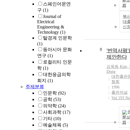
문
스페인어문연
영향을 측정
기
구
(1)
자 하였다. 4 
콤포짓트 레진
Journal of
복사
Electrical
(Alitefil, Esthe
대
Engineering &
신
X, Unifill F, Z
Technology
(1)
을 디스크형 
탈경계 인문학
(두께 2㎜ × 직
(1)
㎜)으로 제작
동아시아 문화
8
'번역서평'
3종의 광중합
연구
(1)
제안한다
plasma are [Ap
로컬리티 인문
95E, 1370 mW
김욱동
,
Kim, 
학
(1)
3초 (P3)와 6초
Dong
(P6)], 할로겐 
대한응급의학
대한출판
[VIP, 400 mW
회지
(1)
협회
40초 (H4)] 및 l
주제분류
1996
emitting diode
출판저널
인문학
(92)
[LED;L, 400 
Vol.193 No
공학
(53)
㎠, 40초 (L4)
의약학
(24)
중합한 후 각 
사회과학
(17)
의 시편을 연
문
기타
(10)
지 않은 실험
기
예술체육
(5)
#1000 SiC로