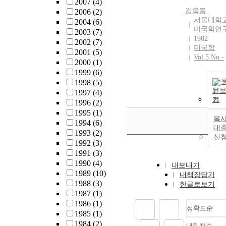
2007
(4)
서로 낮았다. 
김욱동
2006
(2)
짓트 레진의 
서울대학
2004
(6)
미국학연
는 유출 단량
2003
(7)
1982
양을 유의하게
2002
(7)
미국학
소시켰다
2001
(5)
Vol.5 No.-
(p<0.05). 플
2000
(1)
마 아크 중합
1999
(6)
할로겐 중합
1998
(5)
LED 중합기 
문
1997
(4)
기
유의하게 많은
1996
(2)
량체의 유출을
1995
(1)
복사
였다 (p<0.05).
1994
(6)
대
합결과 직선형
1993
(2)
신
조의 중합 부
1992
(3)
이 광원의 종
1991
(3)
관계없이 형
1990
(4)
내보내기
었다.
1989
(10)
내책장담기
1988
(3)
한글로보기
1987
(1)
1986
(1)
정확도순
1985
(1)
1984
(2)
내림차순