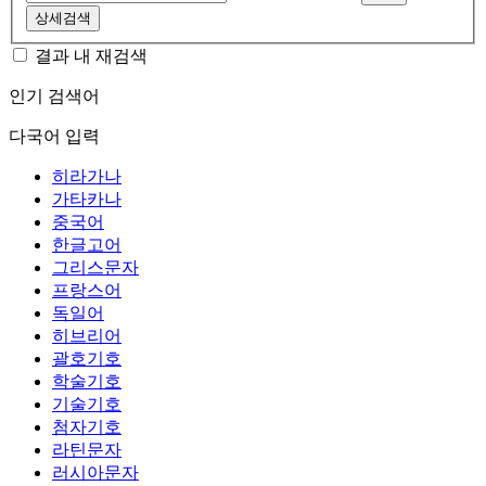
상세검색
결과 내 재검색
인기 검색어
다국어 입력
히라가나
가타카나
중국어
한글고어
그리스문자
프랑스어
독일어
히브리어
괄호기호
학술기호
기술기호
첨자기호
라틴문자
러시아문자