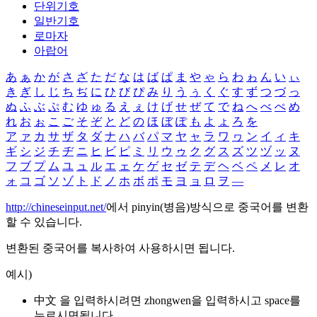
단위기호
일반기호
로마자
아랍어
あ
ぁ
か
が
さ
ざ
た
だ
な
は
ば
ぱ
ま
や
ゃ
ら
わ
ゎ
ん
い
ぃ
き
ぎ
し
じ
ち
ぢ
に
ひ
び
ぴ
み
り
う
ぅ
く
ぐ
す
ず
つ
づ
っ
ぬ
ふ
ぶ
ぷ
む
ゆ
ゅ
る
え
ぇ
け
げ
せ
ぜ
て
で
ね
へ
べ
ぺ
め
れ
お
ぉ
こ
ご
そ
ぞ
と
ど
の
ほ
ぼ
ぽ
も
よ
ょ
ろ
を
ア
ァ
カ
サ
ザ
タ
ダ
ナ
ハ
バ
パ
マ
ヤ
ャ
ラ
ワ
ヮ
ン
イ
ィ
キ
ギ
シ
ジ
チ
ヂ
ニ
ヒ
ビ
ピ
ミ
リ
ウ
ゥ
ク
グ
ス
ズ
ツ
ヅ
ッ
ヌ
フ
ブ
プ
ム
ユ
ュ
ル
エ
ェ
ケ
ゲ
セ
ゼ
テ
デ
ヘ
ベ
ペ
メ
レ
オ
ォ
コ
ゴ
ソ
ゾ
ト
ド
ノ
ホ
ボ
ポ
モ
ヨ
ョ
ロ
ヲ
―
http://chineseinput.net/
에서 pinyin(병음)방식으로 중국어를 변환
할 수 있습니다.
변환된 중국어를 복사하여 사용하시면 됩니다.
예시)
中文 을 입력하시려면
zhongwen
을 입력하시고 space를
누르시면됩니다.