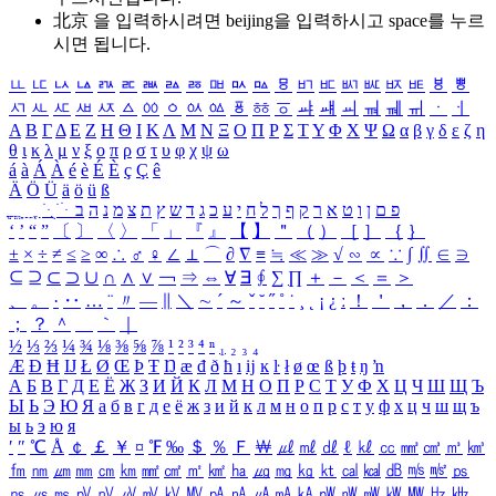
北京 을 입력하시려면
beijing
을 입력하시고 space를 누르
시면 됩니다.
ㅥ
ㅦ
ㅧ
ㅨ
ㅩ
ㅪ
ㅫ
ㅬ
ㅭ
ㅮ
ㅯ
ㅰ
ㅱ
ㅲ
ㅳ
ㅴ
ㅵ
ㅶ
ㅷ
ㅸ
ㅹ
ㅺ
ㅻ
ㅼ
ㅽ
ㅾ
ㅿ
ㆀ
ㆁ
ㆂ
ㆃ
ㆄ
ㆅ
ㆆ
ㆇ
ㆈ
ㆉ
ㆊ
ㆋ
ㆌ
ㆍ
ㆎ
Α
Β
Γ
Δ
Ε
Ζ
Η
Θ
Ι
Κ
Λ
Μ
Ν
Ξ
Ο
Π
Ρ
Σ
Τ
Υ
Φ
Χ
Ψ
Ω
α
β
γ
δ
ε
ζ
η
θ
ι
κ
λ
μ
ν
ξ
ο
π
ρ
σ
τ
υ
φ
χ
ψ
ω
á
à
Á
À
é
è
É
È
ç
Ç
ê
Ä
Ö
Ü
ä
ö
ü
ß
ְ
ֳ
ֲ
ֱ
ָ
ַ
ֵ
ֶ
ִ
ֹ
ּ
ֻ
ׂ
ׁ
ּ
ב
ה
נ
מ
צ
ת
ץ
ש
ד
ג
כ
ע
י
ח
ל
ך
ף
ק
ר
א
ט
ו
ן
ם
פ
‘
’
“
”
〔
〕
〈
〉
「
」
『
』
【
】
＂
（
）
［
］
｛
｝
±
×
÷
≠
≤
≥
∞
∴
♂
♀
∠
⊥
⌒
∂
∇
≡
≒
≪
≫
√
∽
∝
∵
∫
∬
∈
∋
⊆
⊇
⊂
⊃
∪
∩
∧
∨
￢
⇒
⇔
∀
∃
∮
∑
∏
＋
－
＜
＝
＞
、
。
·
‥
…
¨
〃
―
∥
＼
∼
´
～
ˇ
˘
˝
˚
˙
¸
˛
¡
¿
ː
！
＇
，
．
／
：
；
？
＾
＿
｀
｜
½
⅓
⅔
¼
¾
⅛
⅜
⅝
⅞
¹
²
³
⁴
ⁿ
₁
₂
₃
₄
Æ
Ð
Ħ
Ĳ
Ł
Ø
Œ
Þ
Ŧ
Ŋ
æ
đ
ð
ħ
ı
ĳ
ĸ
ŀ
ł
ø
œ
ß
þ
ŧ
ŋ
ŉ
А
Б
В
Г
Д
Е
Ё
Ж
З
И
Й
К
Л
М
Н
О
П
Р
С
Т
У
Ф
Х
Ц
Ч
Ш
Щ
Ъ
Ы
Ь
Э
Ю
Я
а
б
в
г
д
е
ё
ж
з
и
й
к
л
м
н
о
п
р
с
т
у
ф
х
ц
ч
ш
щ
ъ
ы
ь
э
ю
я
′
″
℃
Å
￠
￡
￥
¤
℉
‰
＄
％
Ｆ
￦
㎕
㎖
㎗
ℓ
㎘
㏄
㎣
㎤
㎥
㎦
㎙
㎚
㎛
㎜
㎝
㎞
㎟
㎠
㎡
㎢
㏊
㎍
㎎
㎏
㏏
㎈
㎉
㏈
㎧
㎨
㎰
㎱
㎲
㎳
㎴
㎵
㎶
㎷
㎸
㎹
㎀
㎁
㎂
㎃
㎄
㎺
㎻
㎽
㎾
㎿
㎐
㎑