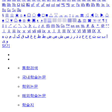
㎒
㎓
㎔
Ω
㏀
㏁
㎊
㎋
㎌
㏖
㏅
㎭
㎮
㎯
㏛
㎩
㎪
㎫
㎬
㏝
㏐
㏓
㏃
㏉
㏜
㏆
§
※
☆
★
○
●
◎
◇
◆
□
■
△
▽
→
←
↑
↓
↔
〓
◁
◀
▷
▶
♤
♠
♡
♥
♧
♣
⊙
◈
▣
◐
◑
▒
▤
▥
▨
▧
▦
▩
♨
☏
☎
☜
☞
¶
†
‡
↕
↗
↙
↖
↘
♭
♩
♪
♬
㉿
㈜
№
㏇
™
㏂
㏘
℡
＃
＆
＊
＠
ª
º
ⅰ
ⅱ
ⅲ
ⅳ
ⅴ
ⅵ
ⅶ
ⅷ
ⅸ
ⅹ
Ⅰ
Ⅱ
Ⅲ
Ⅳ
Ⅴ
Ⅵ
Ⅶ
Ⅷ
Ⅸ
Ⅹ
ا
ب
ت
ث
ج
ح
خ
د
ذ
ر
ز
س
ش
ص
ض
ط
ظ
ع
غ
ف
ق
ک
ل
م
ن
ه
و
ی
닫기
통합검색
국내학술논문
학위논문
해외학술논문
학술지