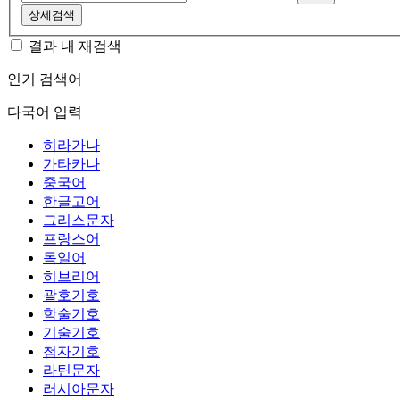
상세검색
결과 내 재검색
인기 검색어
다국어 입력
히라가나
가타카나
중국어
한글고어
그리스문자
프랑스어
독일어
히브리어
괄호기호
학술기호
기술기호
첨자기호
라틴문자
러시아문자