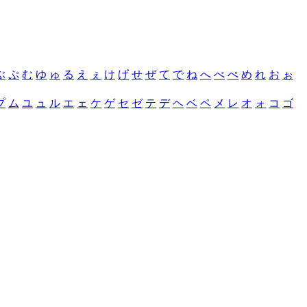
ぶ
ぷ
む
ゆ
ゅ
る
え
ぇ
け
げ
せ
ぜ
て
で
ね
へ
べ
ぺ
め
れ
お
ぉ
プ
ム
ユ
ュ
ル
エ
ェ
ケ
ゲ
セ
ゼ
テ
デ
ヘ
ベ
ペ
メ
レ
オ
ォ
コ
ゴ