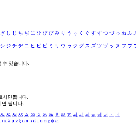
ぎ
し
じ
ち
ぢ
に
ひ
び
ぴ
み
り
う
ぅ
く
ぐ
す
ず
つ
づ
っ
ぬ
ふ
シ
ジ
チ
ヂ
ニ
ヒ
ビ
ピ
ミ
リ
ウ
ゥ
ク
グ
ス
ズ
ツ
ヅ
ッ
ヌ
フ
ブ
할 수 있습니다.
누르시면됩니다.
시면 됩니다.
ㅻ
ㅼ
ㅽ
ㅾ
ㅿ
ㆀ
ㆁ
ㆂ
ㆃ
ㆄ
ㆅ
ㆆ
ㆇ
ㆈ
ㆉ
ㆊ
ㆋ
ㆌ
ㆍ
ㆎ
θ
ι
κ
λ
μ
ν
ξ
ο
π
ρ
σ
τ
υ
φ
χ
ψ
ω