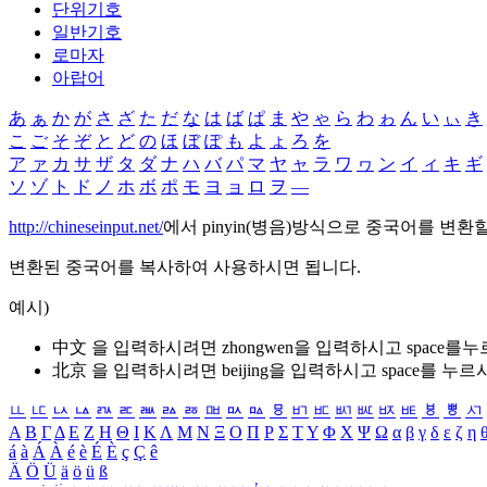
단위기호
일반기호
로마자
아랍어
あ
ぁ
か
が
さ
ざ
た
だ
な
は
ば
ぱ
ま
や
ゃ
ら
わ
ゎ
ん
い
ぃ
き
こ
ご
そ
ぞ
と
ど
の
ほ
ぼ
ぽ
も
よ
ょ
ろ
を
ア
ァ
カ
サ
ザ
タ
ダ
ナ
ハ
バ
パ
マ
ヤ
ャ
ラ
ワ
ヮ
ン
イ
ィ
キ
ギ
ソ
ゾ
ト
ド
ノ
ホ
ボ
ポ
モ
ヨ
ョ
ロ
ヲ
―
http://chineseinput.net/
에서 pinyin(병음)방식으로 중국어를 변환
변환된 중국어를 복사하여 사용하시면 됩니다.
예시)
中文 을 입력하시려면
zhongwen
을 입력하시고 space를
北京 을 입력하시려면
beijing
을 입력하시고 space를 누르
ㅥ
ㅦ
ㅧ
ㅨ
ㅩ
ㅪ
ㅫ
ㅬ
ㅭ
ㅮ
ㅯ
ㅰ
ㅱ
ㅲ
ㅳ
ㅴ
ㅵ
ㅶ
ㅷ
ㅸ
ㅹ
ㅺ
Α
Β
Γ
Δ
Ε
Ζ
Η
Θ
Ι
Κ
Λ
Μ
Ν
Ξ
Ο
Π
Ρ
Σ
Τ
Υ
Φ
Χ
Ψ
Ω
α
β
γ
δ
ε
ζ
η
á
à
Á
À
é
è
É
È
ç
Ç
ê
Ä
Ö
Ü
ä
ö
ü
ß