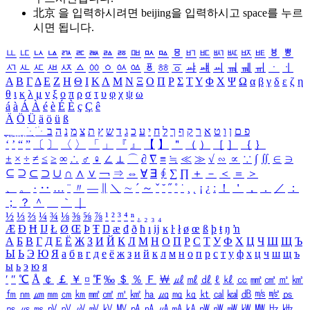
北京 을 입력하시려면
beijing
을 입력하시고 space를 누르
시면 됩니다.
ㅥ
ㅦ
ㅧ
ㅨ
ㅩ
ㅪ
ㅫ
ㅬ
ㅭ
ㅮ
ㅯ
ㅰ
ㅱ
ㅲ
ㅳ
ㅴ
ㅵ
ㅶ
ㅷ
ㅸ
ㅹ
ㅺ
ㅻ
ㅼ
ㅽ
ㅾ
ㅿ
ㆀ
ㆁ
ㆂ
ㆃ
ㆄ
ㆅ
ㆆ
ㆇ
ㆈ
ㆉ
ㆊ
ㆋ
ㆌ
ㆍ
ㆎ
Α
Β
Γ
Δ
Ε
Ζ
Η
Θ
Ι
Κ
Λ
Μ
Ν
Ξ
Ο
Π
Ρ
Σ
Τ
Υ
Φ
Χ
Ψ
Ω
α
β
γ
δ
ε
ζ
η
θ
ι
κ
λ
μ
ν
ξ
ο
π
ρ
σ
τ
υ
φ
χ
ψ
ω
á
à
Á
À
é
è
É
È
ç
Ç
ê
Ä
Ö
Ü
ä
ö
ü
ß
ְ
ֳ
ֲ
ֱ
ָ
ַ
ֵ
ֶ
ִ
ֹ
ּ
ֻ
ׂ
ׁ
ּ
ב
ה
נ
מ
צ
ת
ץ
ש
ד
ג
כ
ע
י
ח
ל
ך
ף
ק
ר
א
ט
ו
ן
ם
פ
‘
’
“
”
〔
〕
〈
〉
「
」
『
』
【
】
＂
（
）
［
］
｛
｝
±
×
÷
≠
≤
≥
∞
∴
♂
♀
∠
⊥
⌒
∂
∇
≡
≒
≪
≫
√
∽
∝
∵
∫
∬
∈
∋
⊆
⊇
⊂
⊃
∪
∩
∧
∨
￢
⇒
⇔
∀
∃
∮
∑
∏
＋
－
＜
＝
＞
、
。
·
‥
…
¨
〃
―
∥
＼
∼
´
～
ˇ
˘
˝
˚
˙
¸
˛
¡
¿
ː
！
＇
，
．
／
：
；
？
＾
＿
｀
｜
½
⅓
⅔
¼
¾
⅛
⅜
⅝
⅞
¹
²
³
⁴
ⁿ
₁
₂
₃
₄
Æ
Ð
Ħ
Ĳ
Ł
Ø
Œ
Þ
Ŧ
Ŋ
æ
đ
ð
ħ
ı
ĳ
ĸ
ŀ
ł
ø
œ
ß
þ
ŧ
ŋ
ŉ
А
Б
В
Г
Д
Е
Ё
Ж
З
И
Й
К
Л
М
Н
О
П
Р
С
Т
У
Ф
Х
Ц
Ч
Ш
Щ
Ъ
Ы
Ь
Э
Ю
Я
а
б
в
г
д
е
ё
ж
з
и
й
к
л
м
н
о
п
р
с
т
у
ф
х
ц
ч
ш
щ
ъ
ы
ь
э
ю
я
′
″
℃
Å
￠
￡
￥
¤
℉
‰
＄
％
Ｆ
￦
㎕
㎖
㎗
ℓ
㎘
㏄
㎣
㎤
㎥
㎦
㎙
㎚
㎛
㎜
㎝
㎞
㎟
㎠
㎡
㎢
㏊
㎍
㎎
㎏
㏏
㎈
㎉
㏈
㎧
㎨
㎰
㎱
㎲
㎳
㎴
㎵
㎶
㎷
㎸
㎹
㎀
㎁
㎂
㎃
㎄
㎺
㎻
㎽
㎾
㎿
㎐
㎑