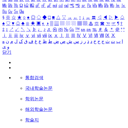
㎒
㎓
㎔
Ω
㏀
㏁
㎊
㎋
㎌
㏖
㏅
㎭
㎮
㎯
㏛
㎩
㎪
㎫
㎬
㏝
㏐
㏓
㏃
㏉
㏜
㏆
§
※
☆
★
○
●
◎
◇
◆
□
■
△
▽
→
←
↑
↓
↔
〓
◁
◀
▷
▶
♤
♠
♡
♥
♧
♣
⊙
◈
▣
◐
◑
▒
▤
▥
▨
▧
▦
▩
♨
☏
☎
☜
☞
¶
†
‡
↕
↗
↙
↖
↘
♭
♩
♪
♬
㉿
㈜
№
㏇
™
㏂
㏘
℡
＃
＆
＊
＠
ª
º
ⅰ
ⅱ
ⅲ
ⅳ
ⅴ
ⅵ
ⅶ
ⅷ
ⅸ
ⅹ
Ⅰ
Ⅱ
Ⅲ
Ⅳ
Ⅴ
Ⅵ
Ⅶ
Ⅷ
Ⅸ
Ⅹ
ا
ب
ت
ث
ج
ح
خ
د
ذ
ر
ز
س
ش
ص
ض
ط
ظ
ع
غ
ف
ق
ک
ل
م
ن
ه
و
ی
닫기
통합검색
국내학술논문
학위논문
해외학술논문
학술지