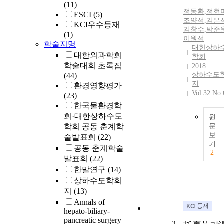
(11)
정동환
,
정현
ESCI
(5)
조양석
,
김은
KCI우수등재
김창수
,
박준
(1)
이원석
학술지명
대한상하
대한외과학회
학회
학술대회 초록집
2018
상하수도
(44)
지
환경영향평가
Vol.32 No.
(23)
한국물환경학
회·대한상하수도
원
학회 공동 춘계학
문
보
술발표회
(22)
기
공동 춘계학술
2
발표회
(22)
한말연구
(14)
상하수도학회
지
(13)
Annals of
hepato-biliary-
pancreatic surgery
3