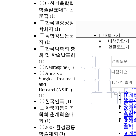
대한건축학회
cases at the fin
학술발표대회 논
follow-up. The
문집
(1)
average
한국결정성장
preoperative 
학회지
(1)
score for neck
융합정보논문
내보내기
pain was 8.3±1
내책장담기
지
(1)
while the final
한글로보기
follow-up VAS
한국막학회 총
score was
회 및 학술발표회
2.07±0.8
(1)
정확도순
(p<0.001). The
Neurospine
(1)
내림차순
average
Annals of
정확
Surgical Treatment
immediate
순
10개씩 출력
and
내림
postoperative
인기
Research(ASRT)
was 84 % poin
순
조회
(1)
10개
and final NDI 
연도
한국연극
(1)
출력
22% points
제목
한국자동차공
20개
(p<0.001). The
저자
학회 춘계학술대
출력
were one case 
발행
회
(1)
30개
infection and 
관순
출력
2007 환경공동
case of screw
loosening.
50개
학술대회
(1)