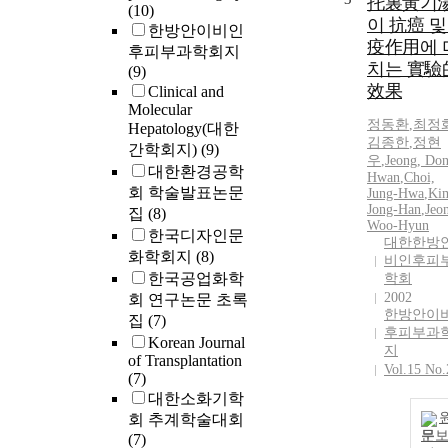
托裏黃기
(10)
이 抗癌 및
한방안이비인
疫作用에 
후피부과학회지
치는 實驗
(9)
效果
Clinical and
Molecular
정동환
,
최정
Hepatology(대한
김종한
,
정현
간학회지)
(9)
우
,
Jeong, Do
대한환경공학
Hwan
,
Choi,
회 학술발표논문
Jung-Hwa
,
Ki
Jong-Han
,
Jeo
집
(8)
Woo-Hyun
한국디자인문
대한한방
화학회지
(8)
비인후피
한국공업화학
학회
2002
회 연구논문 초록
한방안이
집
(7)
후피부과
Korean Journal
지
of Transplantation
Vol.15 No.
(7)
대한소화기학
회 추계학술대회
문
(7)