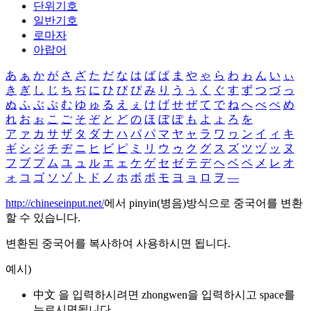
단위기호
일반기호
로마자
아랍어
あ
ぁ
か
が
さ
ざ
た
だ
な
は
ば
ぱ
ま
や
ゃ
ら
わ
ゎ
ん
い
ぃ
き
ぎ
し
じ
ち
ぢ
に
ひ
び
ぴ
み
り
う
ぅ
く
ぐ
す
ず
つ
づ
っ
ぬ
ふ
ぶ
ぷ
む
ゆ
ゅ
る
え
ぇ
け
げ
せ
ぜ
て
で
ね
へ
べ
ぺ
め
れ
お
ぉ
こ
ご
そ
ぞ
と
ど
の
ほ
ぼ
ぽ
も
よ
ょ
ろ
を
ア
ァ
カ
サ
ザ
タ
ダ
ナ
ハ
バ
パ
マ
ヤ
ャ
ラ
ワ
ヮ
ン
イ
ィ
キ
ギ
シ
ジ
チ
ヂ
ニ
ヒ
ビ
ピ
ミ
リ
ウ
ゥ
ク
グ
ス
ズ
ツ
ヅ
ッ
ヌ
フ
ブ
プ
ム
ユ
ュ
ル
エ
ェ
ケ
ゲ
セ
ゼ
テ
デ
ヘ
ベ
ペ
メ
レ
オ
ォ
コ
ゴ
ソ
ゾ
ト
ド
ノ
ホ
ボ
ポ
モ
ヨ
ョ
ロ
ヲ
―
http://chineseinput.net/
에서 pinyin(병음)방식으로 중국어를 변환
할 수 있습니다.
변환된 중국어를 복사하여 사용하시면 됩니다.
예시)
中文 을 입력하시려면
zhongwen
을 입력하시고 space를
누르시면됩니다.