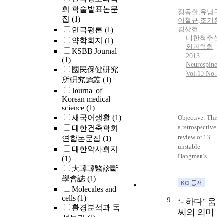
회 학술발표논문
정동환
,
유남
집
(1)
이철규
,
조기
연극평론
(1)
김상현
대한척추
약학회지
(1)
외과학회
KSBB Journal
2013
(1)
Neurospine
國民保健硏究
Vol.10 No.
所硏究論叢
(1)
Journal of
Korean medical
science
(1)
새국어생활
(1)
Objective: This
a retrospective
대한건축학회
review of 13
연합논문집
(1)
unstable
대한약사회지
Hangman’s
(1)
fractures who
大韓韓醫診斷
underwent
學會誌
(1)
posterior C2-3
Molecules and
fixation to
cells
(1)
9
‘- 하다’ 
describe clinic
환경분석과 독
씨의 의미
outcomes with