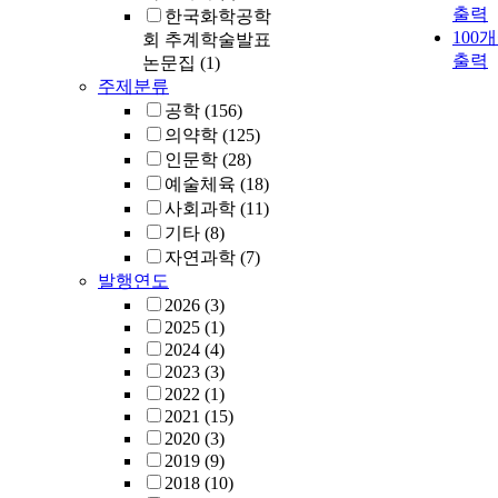
Conclusion: In
출력
한국화학공학
treatment of th
100
회 추계학술발표
patients with
출력
논문집
(1)
unstable
주제분류
Hangman’s
공학
(156)
fracture, poster
의약학
(125)
C2-C3 fusions 
인문학
(28)
effective and
예술체육
(18)
curative
사회과학
(11)
treatments to
기타
(8)
achieve cervic
자연과학
(7)
spinal stability
발행연도
2026
(3)
2025
(1)
2024
(4)
2023
(3)
2022
(1)
2021
(15)
2020
(3)
2019
(9)
2018
(10)