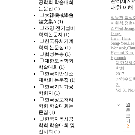
관리체계
공학회 학술대회
during
대한 이해
preoperative a
논문집
(1)
postoperative
大韓機械學會
정동환
,
함상
follow up peri
論文集A
(1)
이원석
,
정현
Plain radiogra
조명·전기설비
김현욱
,
Jeong
were obtained
Dong-
학회논문지
(1)
postoperative
Hwan
,
Ham,
한국유체기계
Sang-Yee
,
Lee
1day, 1week, 
학회 논문집
(1)
Wonseok
,
Chu
then at 1, 2, 6,
Hyenmi
,
Kim,
협성논총
(1)
12 months. CT
Hyunook
대한토목학회
was done at
대한상하
학술대회
(1)
postoperative 
학회
한국지반신소
2017
months in all
상하수도
재학회 논문집
(1)
patients for
지
한국기계가공
evaluation of
Vol.31 No.
bone fusion. T
학회지
(1)
mean period of
한국정보처리
clinical follow
원
학회 학술대회논
문
was 17 months
문집
(1)
보
Results: Mean
한국자동차공
기
were 43 years o
학회 학술대회 및
2
Bone fusion w
전시회
(1)
recognized in a