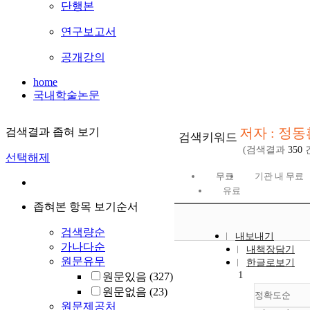
단행본
연구보고서
공개강의
home
국내학술논문
저자 : 정동
검색결과 좁혀 보기
검색키워드
(검색결과
350
선택해제
무료
기관 내 무료
유료
좁혀본 항목 보기순서
검색량순
내보내기
가나다순
내책장담기
원문유무
한글로보기
1
원문있음
(327)
원문없음
(23)
정확도순
원문제공처