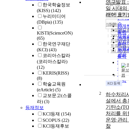
연구발표 :
내림차순
한국학술정보
정확
일 시대의
(KISS)
(142)
순
10개씩 출력
래어 표기
내림
누리미디어
인기
(DBpia)
(135)
순
조회
정동환
10개
연도
한말연구
출력
KISTI(ScienceON)
2002
제목
(65)
20개
한말연구
저자
한국연구재단
출력
학회발표
발행
(KCI)
(43)
30개
Vol.16 No.
관순
코리아스칼라
출력
(코리아스칼라)
50개
(12)
출력
문
KERIS(RISS)
100
기
(8)
출력
학술교육원
(eArticle)
(5)
2
하수처리
교보문고(스콜
설에서 총
라)
(3)
기탄소(TO
등재정보
처리를 위
KCI등재
(154)
운영·관리
SCOPUS
(22)
찰
KCI등재후보