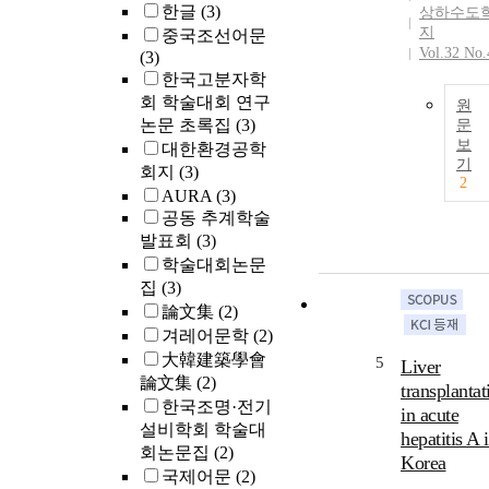
한글
(3)
상하수도
지
중국조선어문
Vol.32 No.
(3)
한국고분자학
회 학술대회 연구
원
논문 초록집
(3)
문
보
대한환경공학
기
회지
(3)
2
AURA
(3)
공동 추계학술
발표회
(3)
학술대회논문
집
(3)
論文集
(2)
겨레어문학
(2)
大韓建築學會
5
Liver
論文集
(2)
transplantat
한국조명·전기
in acute
설비학회 학술대
hepatitis A 
회논문집
(2)
Korea
국제어문
(2)