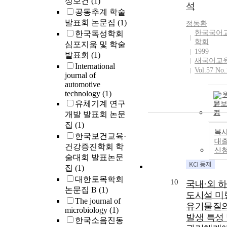
성보건
(1)
석
literature revie
공동추계 학술
Methods: Thir
발표회 논문집
(1)
정동환
patients for
한국국어
한국독성학회
unstable
학회
심포지움 및 학술
Hangman’s
1999
발표회
(1)
fracture were
새국어교
International
enrolled betw
Vol.57 No.
journal of
July 2007 and
automotive
June 2010 wer
technology
(1)
included in thi
유체기계 연구
문
study. The
기
개발 발표회 논문
medical record
집
(1)
all patients we
복사
한국보건교육·
reviewed.
대
건강증진학회 학
Concurrently,
신
술대회 발표논문
clinical outco
집
(1)
were evaluated
대한토목학회
using Neck
10
국내·외 
논문집 B
(1)
Disability Ind
도시설 미
(NDI) scores a
The journal of
유기물질
microbiology
(1)
Visual Analog
발생 특성
한국소음진동
Scale (VAS) sc