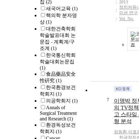
집
(2)
2013
정치커뮤
새국어교육
(1)
이션 연구
핵의학 분자영
Vol. No.
상
(1)
대한건축학회
학술발표대회 논
문
문집 - 계획계/구
기
조계
(1)
한국통신학회
학술대회논문집
(1)
食品藥品安全
性硏究
(1)
한국환경보건
학회지
(1)
7
이명박 정
의공학회지
(1)
의 TV정
Annals of
Surgical Treatment
고 스타일
and Research
(1)
형 분석
환경독성보건
학회지
(1)
정동환
,
이호
한국정치
Cancer