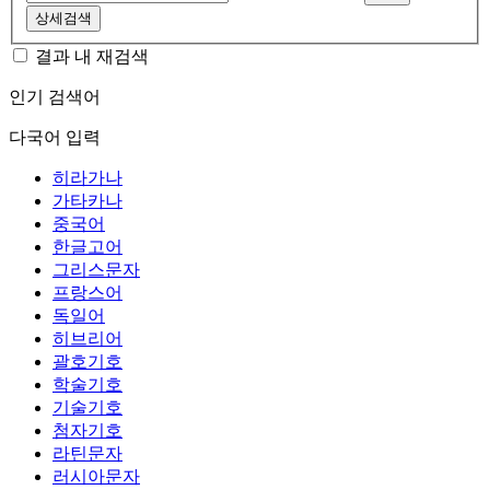
상세검색
결과 내 재검색
인기 검색어
다국어 입력
히라가나
가타카나
중국어
한글고어
그리스문자
프랑스어
독일어
히브리어
괄호기호
학술기호
기술기호
첨자기호
라틴문자
러시아문자