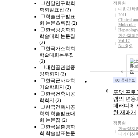
한말연구학회
정동환
대한간학
학회발표집
(2)
2011
학술연구발표
Clinical an
회 논문초록집
(2)
Molecular
한국방송학회
Hepatolog
한간학회지
학술대회 논문집
Vol.17
(2)
No.3(S)
한국가스학회
학술대회논문집
(2)
문
대한골관절종
기
양학회지
(2)
한국군사과학
기술학회지
(2)
6
포맷 프로
한국건축시공
램의 변용
학회지
(2)
패러디에 
한국건축시공
한 재매개
학회 학술발표대
회 논문집
(2)
정동환
한국물환경학
한국정치
회 학술발표논문
니케이션