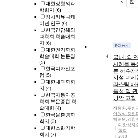
기
대한정형외과
학회지
(6)
정치커뮤니케
이션 연구
(6)
한국간담췌외
과학회 학술대회
지
(6)
대한전기학회
학술대회 논문집
4
국내․외 
(5)
사례를 통
한국디자인포
본 하수처
럼
(5)
시설 미세
대한내과학회
라스틱 배
지
(4)
특성 및 
한국자동차공
방안 고찰
학회 부문종합 학
술대회
(4)
정동환
,
주병
이원석
,
정현
한국물환경학
박준원
,
김창
회지
(3)
대한상하
대한소화기학
학회
회지
(3)
2018