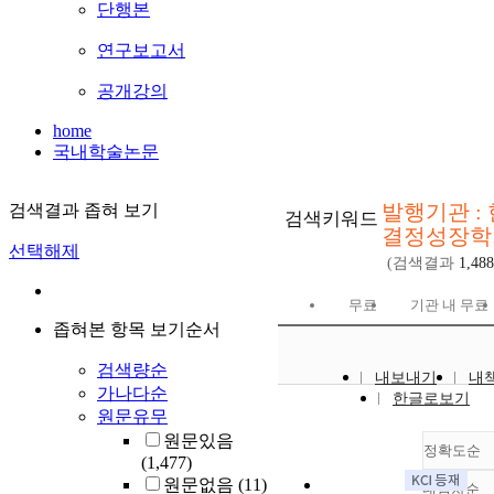
단행본
연구보고서
공개강의
home
국내학술논문
발행기관 :
검색결과 좁혀 보기
검색키워드
결정성장학
선택해제
(검색결과
1,488
무료
기관 내 무료
좁혀본 항목 보기순서
검색량순
내보내기
내
가나다순
한글로보기
원문유무
원문있음
정확도순
(1,477)
원문없음
(11)
내림차순