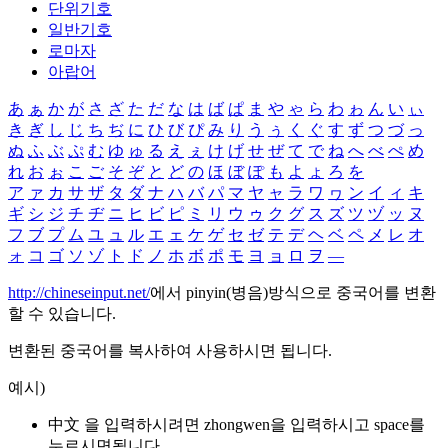
단위기호
일반기호
로마자
아랍어
あ
ぁ
か
が
さ
ざ
た
だ
な
は
ば
ぱ
ま
や
ゃ
ら
わ
ゎ
ん
い
ぃ
き
ぎ
し
じ
ち
ぢ
に
ひ
び
ぴ
み
り
う
ぅ
く
ぐ
す
ず
つ
づ
っ
ぬ
ふ
ぶ
ぷ
む
ゆ
ゅ
る
え
ぇ
け
げ
せ
ぜ
て
で
ね
へ
べ
ぺ
め
れ
お
ぉ
こ
ご
そ
ぞ
と
ど
の
ほ
ぼ
ぽ
も
よ
ょ
ろ
を
ア
ァ
カ
サ
ザ
タ
ダ
ナ
ハ
バ
パ
マ
ヤ
ャ
ラ
ワ
ヮ
ン
イ
ィ
キ
ギ
シ
ジ
チ
ヂ
ニ
ヒ
ビ
ピ
ミ
リ
ウ
ゥ
ク
グ
ス
ズ
ツ
ヅ
ッ
ヌ
フ
ブ
プ
ム
ユ
ュ
ル
エ
ェ
ケ
ゲ
セ
ゼ
テ
デ
ヘ
ベ
ペ
メ
レ
オ
ォ
コ
ゴ
ソ
ゾ
ト
ド
ノ
ホ
ボ
ポ
モ
ヨ
ョ
ロ
ヲ
―
http://chineseinput.net/
에서 pinyin(병음)방식으로 중국어를 변환
할 수 있습니다.
변환된 중국어를 복사하여 사용하시면 됩니다.
예시)
中文 을 입력하시려면
zhongwen
을 입력하시고 space를
누르시면됩니다.