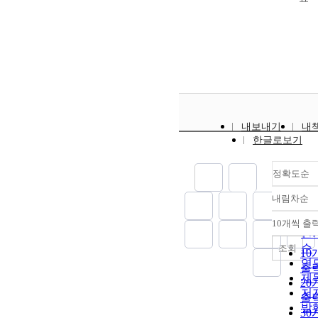
내보내기
내
한글로보기
정확도순
내림차순
정
순
10개씩 출
내
인
순
조회
10
연
출
제
20
저
출
발
30