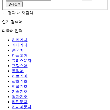
상세검색
결과 내 재검색
인기 검색어
다국어 입력
히라가나
가타카나
중국어
한글고어
그리스문자
프랑스어
독일어
히브리어
괄호기호
학술기호
기술기호
첨자기호
라틴문자
러시아문자