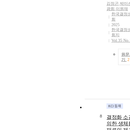
김정곤
,
박미
광희
,
이원재
한국결정
회
2025
한국결정
회지
Vol.35 No.
원문
기
2
8
결정화 소
의한 생체