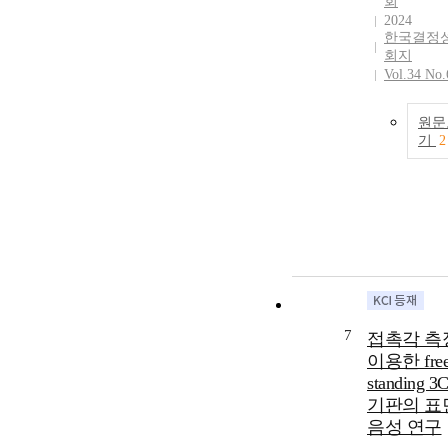
회
2024
한국결정
회지
Vol.34 No.
원문
기
2
7
접촉각 측
이용한 free
standing 3
기판의 표
음성 연구