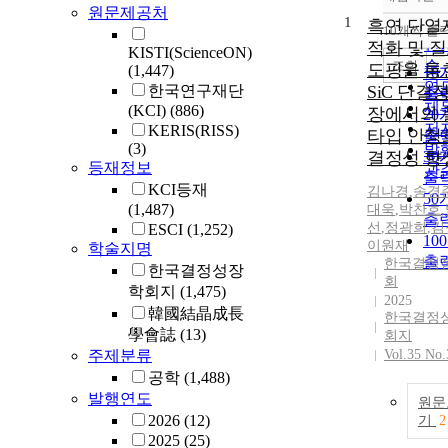
정
원문제공처
1
순
흑연 단열
10개씩 출
내
인
적화 및 
KISTI(ScienceON)
순
조회
도핑을 통
(1,447)
10
연
한국연구재단
SiC 단결
출
제
(KCI)
(886)
장에서의 
20
저
KERIS(RISS)
타입 안정
출
(3)
발
결정성 향
30
등재정보
관
출
KCI등재
김나경
,
송경
50
(1,487)
대욱
,
박찬호
,
출
선
,
정광희
,
김
ESCI
(1,252)
10
이원재
학술지명
출
한국결정
한국결정성장
회
학회지
(1,475)
2025
韓國結晶成長
한국결정
學會誌
(13)
회지
주제분류
Vol.35 No.
공학
(1,488)
발행연도
원문
2026
(12)
기
2
2025
(25)