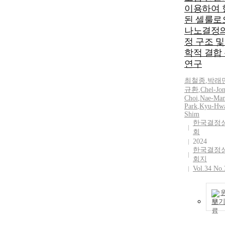
이용하여 
된 셀룰로
나노결정의
정 구조 및
학적 결합
연구
최철종
,
박래
규환
,
Chel-Jo
Choi
,
Nae-Ma
Park
,
Kyu-Hw
Shim
한국결정
회
2024
한국결정
회지
Vol.34 No.
보