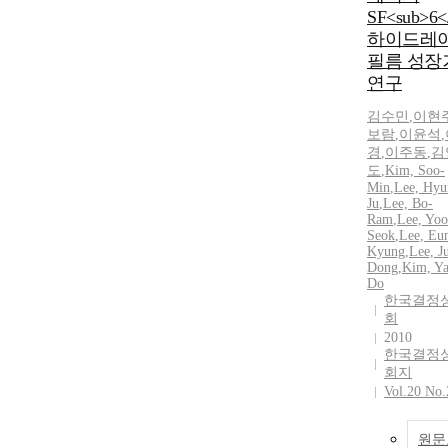
SF<sub>6<
하이드레
필름 성장
연구
김수민
,
이현
보람
,
이윤석
,
경
,
이주동
,
김
도
,
Kim, Soo-
Min
,
Lee, Hyu
Ju
,
Lee, Bo-
Ram
,
Lee, Yoo
Seok
,
Lee, Eu
Kyung
,
Lee, J
Dong
,
Kim, Y
Do
한국결정
회
2010
한국결정
회지
Vol.20 No.
원문