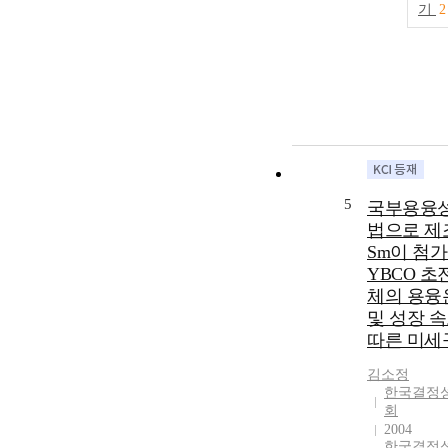
기
2
5
국부용융
법으로 제
Sm이 첨
YBCO 초
체의 용융
및 성장 
따른 미세
김소정
한국결정
회
2004
한국결정