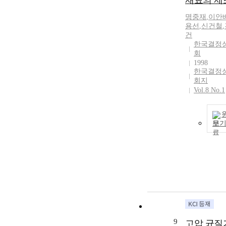
재료의 제
명중재
,
이안
용선
,
신건철
,
건
한국결정
회
1998
한국결정
회지
Vol.8 No.1
보
9
고압 균질