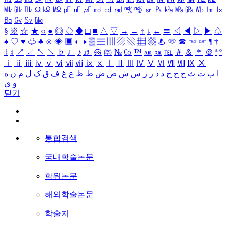
㎒
㎓
㎔
Ω
㏀
㏁
㎊
㎋
㎌
㏖
㏅
㎭
㎮
㎯
㏛
㎩
㎪
㎫
㎬
㏝
㏐
㏓
㏃
㏉
㏜
㏆
§
※
☆
★
○
●
◎
◇
◆
□
■
△
▽
→
←
↑
↓
↔
〓
◁
◀
▷
▶
♤
♠
♡
♥
♧
♣
⊙
◈
▣
◐
◑
▒
▤
▥
▨
▧
▦
▩
♨
☏
☎
☜
☞
¶
†
‡
↕
↗
↙
↖
↘
♭
♩
♪
♬
㉿
㈜
№
㏇
™
㏂
㏘
℡
＃
＆
＊
＠
ª
º
ⅰ
ⅱ
ⅲ
ⅳ
ⅴ
ⅵ
ⅶ
ⅷ
ⅸ
ⅹ
Ⅰ
Ⅱ
Ⅲ
Ⅳ
Ⅴ
Ⅵ
Ⅶ
Ⅷ
Ⅸ
Ⅹ
ا
ب
ت
ث
ج
ح
خ
د
ذ
ر
ز
س
ش
ص
ض
ط
ظ
ع
غ
ف
ق
ک
ل
م
ن
ه
و
ی
닫기
통합검색
국내학술논문
학위논문
해외학술논문
학술지