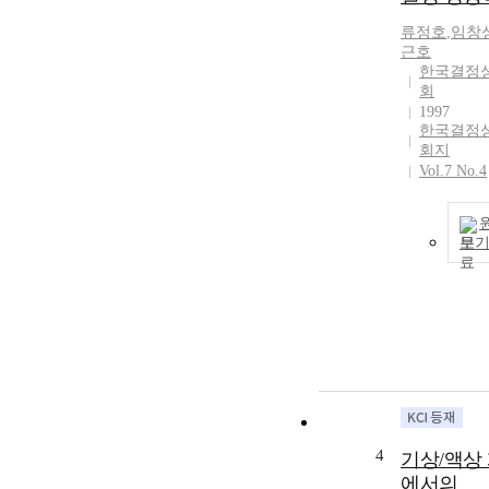
류정호
,
임창
근호
한국결정
회
1997
한국결정
회지
Vol.7 No.4
보
4
기상/액상
에서의