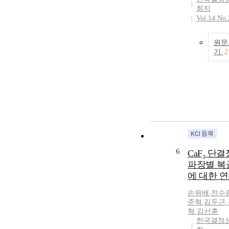
회지
Vol.14 No.
원문
기
2
6
CaF₂ 단
파장별 복
에 대한 
손원배
,
전수
준혁
,
김두근
,
혁
,
김선훈
한국결정