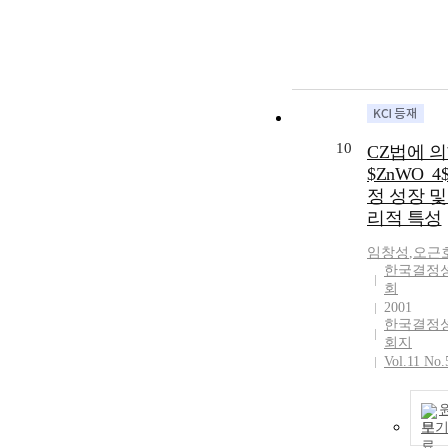
10
CZ법에 
$ZnWO_
정 성장 및
리적 특성
임창성
,
오근
한국결정
회
2001
한국결정
회지
Vol.11 No.
보