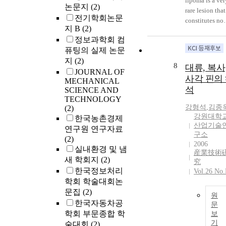
lipoma is a ver
논문지
(2)
rare lesion that
전기학회논문
constitutes no
지 B
(2)
more than 0.1
정보과학회 컴
all bone tumor
퓨팅의 실제 논문
We analyzed 2
지
(2)
cases of
8
대류, 복사
intraosseous
JOURNAL OF
사각 핀의
MECHANICAL
lipoma at a sin
석
SCIENCE AND
institution for
TECHNOLOGY
clinical and
강형석
,
김종
(2)
radiographic
강원대학
한국농촌경제
characteristics.
산업기술
연구원 연구자료
Methods: A
구소
(2)
retrospective
2006
실내환경 및 냄
study was
産業技術
새 학회지
(2)
performed on 
究
한국정보처리
Vol.26 No
pathologically
학회 학술대회논
confirmed
문집
(2)
intraosseous
원
lipomas treated
한국자동차공
문
our hospital f
학회 부문종합 학
보
2000 to 2017.
기
술대회
(2)