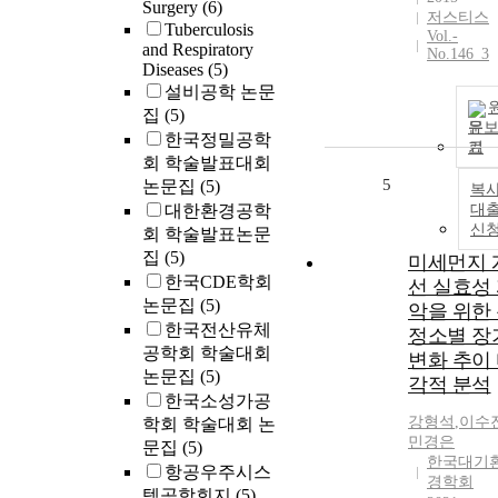
Surgery
(6)
저스티스
Tuberculosis
Vol.-
and Respiratory
No.146_3
Diseases
(5)
설비공학 논문
집
(5)
문
한국정밀공학
기
회 학술발표대회
5
논문집
(5)
복사
대한환경공학
대
신
회 학술발표논문
집
(5)
미세먼지 
한국CDE학회
선 실효성
논문집
(5)
악을 위한
한국전산유체
정소별 장
공학회 학술대회
변화 추이
논문집
(5)
각적 분석
한국소성가공
강형석
,
이수
학회 학술대회 논
민경은
문집
(5)
한국대기
항공우주시스
경학회
템공학회지
(5)