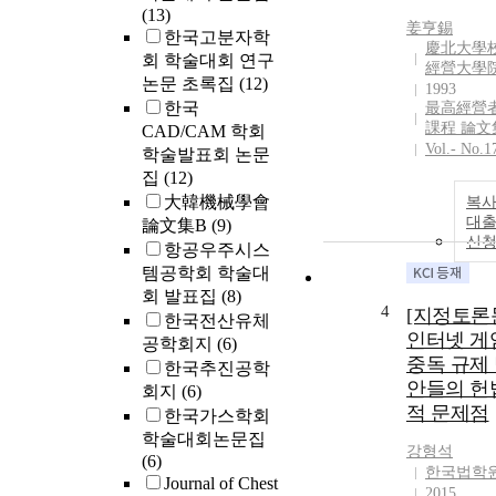
(13)
姜亨錫
한국고분자학
慶北大學
회 학술대회 연구
經營大學
논문 초록집
(12)
1993
한국
最高經營
課程 論文
CAD/CAM 학회
Vol.- No.1
학술발표회 논문
집
(12)
大韓機械學會
복사
대
論文集B
(9)
신
항공우주시스
템공학회 학술대
회 발표집
(8)
4
[지정토론
한국전산유체
인터넷 게
공학회지
(6)
중독 규제
한국추진공학
안들의 헌
회지
(6)
적 문제점
한국가스학회
학술대회논문집
강형석
(6)
한국법학
Journal of Chest
2015