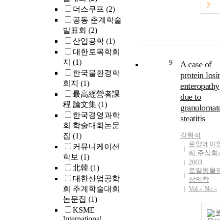
2
Simple X-ray 
더스쿠프
(2)
magnetic
공동 춘계학술
resonance
발표회
(2)
imaging findi
산업공학
(1)
and medical
대한토목학회
records were
지
(1)
9
A case of
reviewed.
한국물환경학
protein losi
Patients’ age, s
회지
(1)
and clinical
enteropathy
最高經營者課
symptoms wer
due to
程 論文集
(1)
investigated.
granulomat
From the
한국경영과학
steatitis
radiographic
회 학술대회논문
images, the sit
집
(1)
강형석
the lesion,
로얄에이
커뮤니케이션
씨 주식회
calcification,
학보
(1)
2003
bony expansio
北韓
(1)
로얄동물
and stage of th
대한산업공학
상의학
lesion were
회 추계학술대회
Vol.- No.-
evaluated.
논문집
(1)
Correlations
KSME
between the
International