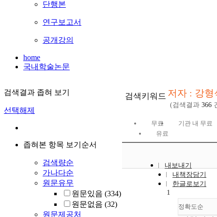
단행본
연구보고서
공개강의
home
국내학술논문
저자 : 강형
검색결과 좁혀 보기
검색키워드
(검색결과
366
선택해제
무료
기관 내 무료
유료
좁혀본 항목 보기순서
검색량순
내보내기
가나다순
내책장담기
원문유무
한글로보기
1
원문있음
(334)
원문없음
(32)
정확도순
원문제공처