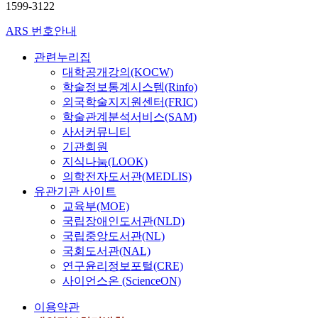
1599-3122
ARS 번호안내
관련누리집
대학공개강의(KOCW)
학술정보통계시스템(Rinfo)
외국학술지지원센터(FRIC)
학술관계분석서비스(SAM)
사서커뮤니티
기관회원
지식나눔(LOOK)
의학전자도서관(MEDLIS)
유관기관 사이트
교육부(MOE)
국립장애인도서관(NLD)
국립중앙도서관(NL)
국회도서관(NAL)
연구윤리정보포털(CRE)
사이언스온 (ScienceON)
이용약관