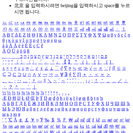
北京 을 입력하시려면
beijing
을 입력하시고 space를 누르
시면 됩니다.
ㅥ
ㅦ
ㅧ
ㅨ
ㅩ
ㅪ
ㅫ
ㅬ
ㅭ
ㅮ
ㅯ
ㅰ
ㅱ
ㅲ
ㅳ
ㅴ
ㅵ
ㅶ
ㅷ
ㅸ
ㅹ
ㅺ
ㅻ
ㅼ
ㅽ
ㅾ
ㅿ
ㆀ
ㆁ
ㆂ
ㆃ
ㆄ
ㆅ
ㆆ
ㆇ
ㆈ
ㆉ
ㆊ
ㆋ
ㆌ
ㆍ
ㆎ
Α
Β
Γ
Δ
Ε
Ζ
Η
Θ
Ι
Κ
Λ
Μ
Ν
Ξ
Ο
Π
Ρ
Σ
Τ
Υ
Φ
Χ
Ψ
Ω
α
β
γ
δ
ε
ζ
η
θ
ι
κ
λ
μ
ν
ξ
ο
π
ρ
σ
τ
υ
φ
χ
ψ
ω
á
à
Á
À
é
è
É
È
ç
Ç
ê
Ä
Ö
Ü
ä
ö
ü
ß
ְ
ֳ
ֲ
ֱ
ָ
ַ
ֵ
ֶ
ִ
ֹ
ּ
ֻ
ׂ
ׁ
ּ
ב
ה
נ
מ
צ
ת
ץ
ש
ד
ג
כ
ע
י
ח
ל
ך
ף
ק
ר
א
ט
ו
ן
ם
פ
‘
’
“
”
〔
〕
〈
〉
「
」
『
』
【
】
＂
（
）
［
］
｛
｝
±
×
÷
≠
≤
≥
∞
∴
♂
♀
∠
⊥
⌒
∂
∇
≡
≒
≪
≫
√
∽
∝
∵
∫
∬
∈
∋
⊆
⊇
⊂
⊃
∪
∩
∧
∨
￢
⇒
⇔
∀
∃
∮
∑
∏
＋
－
＜
＝
＞
、
。
·
‥
…
¨
〃
―
∥
＼
∼
´
～
ˇ
˘
˝
˚
˙
¸
˛
¡
¿
ː
！
＇
，
．
／
：
；
？
＾
＿
｀
｜
½
⅓
⅔
¼
¾
⅛
⅜
⅝
⅞
¹
²
³
⁴
ⁿ
₁
₂
₃
₄
Æ
Ð
Ħ
Ĳ
Ł
Ø
Œ
Þ
Ŧ
Ŋ
æ
đ
ð
ħ
ı
ĳ
ĸ
ŀ
ł
ø
œ
ß
þ
ŧ
ŋ
ŉ
А
Б
В
Г
Д
Е
Ё
Ж
З
И
Й
К
Л
М
Н
О
П
Р
С
Т
У
Ф
Х
Ц
Ч
Ш
Щ
Ъ
Ы
Ь
Э
Ю
Я
а
б
в
г
д
е
ё
ж
з
и
й
к
л
м
н
о
п
р
с
т
у
ф
х
ц
ч
ш
щ
ъ
ы
ь
э
ю
я
′
″
℃
Å
￠
￡
￥
¤
℉
‰
＄
％
Ｆ
￦
㎕
㎖
㎗
ℓ
㎘
㏄
㎣
㎤
㎥
㎦
㎙
㎚
㎛
㎜
㎝
㎞
㎟
㎠
㎡
㎢
㏊
㎍
㎎
㎏
㏏
㎈
㎉
㏈
㎧
㎨
㎰
㎱
㎲
㎳
㎴
㎵
㎶
㎷
㎸
㎹
㎀
㎁
㎂
㎃
㎄
㎺
㎻
㎽
㎾
㎿
㎐
㎑