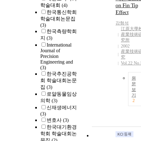
on Fin Tip
학술대회
(4)
Effect
한국통신학회
학술대회논문집
강형석
(3)
江原大學
한국측량학회
産業技術
지
(3)
究所
International
2002
Journal of
産業技術
Precision
究
Engineering and
Vol.22 No
(3)
한국추진공학
원
회 학술대회논문
문
집
(3)
보
로얄동물임상
기
의학
(3)
2
신재생에너지
(3)
변호사
(3)
한국대기환경
학회 학술대회논
문집
(2)