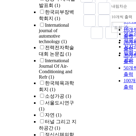
발표회
(1)
analogue scale
내림차순
정확
score for pain 
한국피부장벽
순
10개씩 출력
3 to 6 in 15
학회지
(1)
내림
인기
patients. There
International
순
조회
were no
10개
journal of
연도
complaints of
automotive
출력
제목
technology
(1)
functional
20개
저자
전력전자학술
limitation. The
출력
발행
대회 논문집
(1)
was no correla
30개
관순
between the
International
출력
Journal Of Air-
degree of
50개
Conditioning and
degeneration 
출력
Refr
(1)
clinical symp
100
한국체육과학
(p = 1.000).
출력
회지
(1)
Curettage was
소성가공
(1)
performed as a
surgical treatm
서울도시연구
in 20 patients,
(1)
bone graft was
자연
(1)
performed usin
터널 그리고 지
bone chip.
하공간
(1)
Excision was
정신신체의학