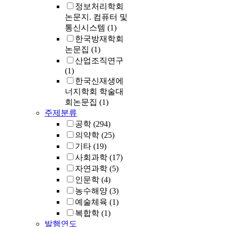
common clinic
정보처리학회
symptom, but i
논문지. 컴퓨터 및
was rarely
통신시스템
(1)
accompanied 
한국방재학회
functional
논문집
(1)
limitation.
산업조직연구
However, it is
(1)
important to
한국신재생에
distinguish it 
너지학회 학술대
other
회논문집
(1)
paininducing
disorders. The
주제분류
incidence of
공학
(294)
intraosseous
의약학
(25)
lipomas is low,
기타
(19)
and detection
사회과학
(17)
based on vario
자연과학
(5)
imaging findi
인문학
(4)
can be difficult
농수해양
(3)
Clear
예술체육
(1)
understanding 
복합학
(1)
the radiograph
발행연도
findings and