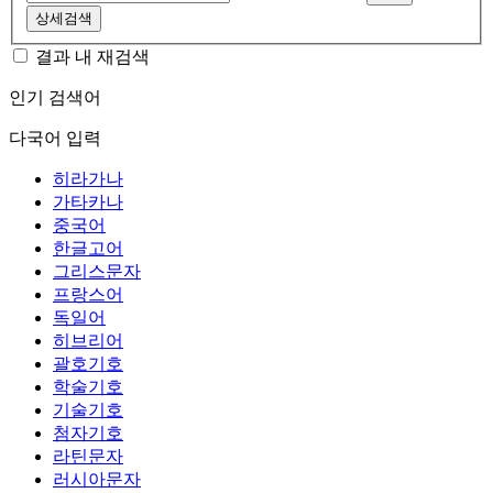
상세검색
결과 내 재검색
인기 검색어
다국어 입력
히라가나
가타카나
중국어
한글고어
그리스문자
프랑스어
독일어
히브리어
괄호기호
학술기호
기술기호
첨자기호
라틴문자
러시아문자