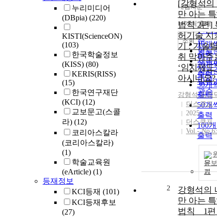
[강형석의
내림차순
누리미디어
정확
만 아는 
(DBpia)
(220)
순
10개씩 출력
법칙 2편]
내림
인기
허기술 지
KISTI(ScienceON)
순
조회
10개
(103)
기 : 기술
연도
출력
한국학술정보
취 막아주
제목
(KISS)
(80)
20개
‘임치제도’
저자
KERIS(RISS)
출력
아시나요?
발행
(15)
30개
관순
한국연구재단
출력
강형석
,
김정
(KCI)
(12)
더스쿠프
50개
교보문고(스콜
2025
출력
라)
(12)
더스쿠프
100
Vol.- No.6
코리아스칼라
출력
(코리아스칼라)
(1)
학술교육원
문
(eArticle)
(1)
기
등재정보
2
강형석의 
KCI등재
(101)
만 아는 
KCI등재후보
법칙 _ 1편
(27)