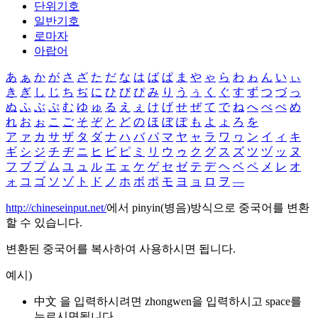
단위기호
일반기호
로마자
아랍어
あ
ぁ
か
が
さ
ざ
た
だ
な
は
ば
ぱ
ま
や
ゃ
ら
わ
ゎ
ん
い
ぃ
き
ぎ
し
じ
ち
ぢ
に
ひ
び
ぴ
み
り
う
ぅ
く
ぐ
す
ず
つ
づ
っ
ぬ
ふ
ぶ
ぷ
む
ゆ
ゅ
る
え
ぇ
け
げ
せ
ぜ
て
で
ね
へ
べ
ぺ
め
れ
お
ぉ
こ
ご
そ
ぞ
と
ど
の
ほ
ぼ
ぽ
も
よ
ょ
ろ
を
ア
ァ
カ
サ
ザ
タ
ダ
ナ
ハ
バ
パ
マ
ヤ
ャ
ラ
ワ
ヮ
ン
イ
ィ
キ
ギ
シ
ジ
チ
ヂ
ニ
ヒ
ビ
ピ
ミ
リ
ウ
ゥ
ク
グ
ス
ズ
ツ
ヅ
ッ
ヌ
フ
ブ
プ
ム
ユ
ュ
ル
エ
ェ
ケ
ゲ
セ
ゼ
テ
デ
ヘ
ベ
ペ
メ
レ
オ
ォ
コ
ゴ
ソ
ゾ
ト
ド
ノ
ホ
ボ
ポ
モ
ヨ
ョ
ロ
ヲ
―
http://chineseinput.net/
에서 pinyin(병음)방식으로 중국어를 변환
할 수 있습니다.
변환된 중국어를 복사하여 사용하시면 됩니다.
예시)
中文 을 입력하시려면
zhongwen
을 입력하시고 space를
누르시면됩니다.