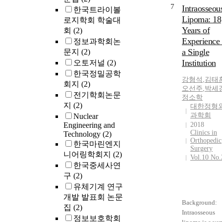
7
Intraosseou
한국트라이볼
Lipoma: 18
로지학회 학술대
Years of
회
(2)
Experience 
정보과학회논
a Single
문지
(2)
Institution
오토저널
(2)
한국정밀공학
강형석
,
김태
회지
(2)
오선주
,
박세
전기학회논문
정소학
지
(2)
대한정형
과학회
Nuclear
Engineering and
2018
Clinics in
Technology
(2)
Orthopedic
한국마린엔지
Surgery
니어링학회지
(2)
Vol.10 No.
한국중세사연
구
(2)
유체기계 연구
개발 발표회 논문
Background:
집
(2)
Intraosseous
정보보호학회