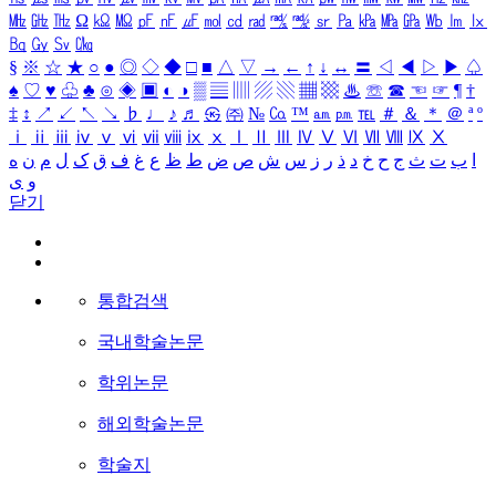
㎒
㎓
㎔
Ω
㏀
㏁
㎊
㎋
㎌
㏖
㏅
㎭
㎮
㎯
㏛
㎩
㎪
㎫
㎬
㏝
㏐
㏓
㏃
㏉
㏜
㏆
§
※
☆
★
○
●
◎
◇
◆
□
■
△
▽
→
←
↑
↓
↔
〓
◁
◀
▷
▶
♤
♠
♡
♥
♧
♣
⊙
◈
▣
◐
◑
▒
▤
▥
▨
▧
▦
▩
♨
☏
☎
☜
☞
¶
†
‡
↕
↗
↙
↖
↘
♭
♩
♪
♬
㉿
㈜
№
㏇
™
㏂
㏘
℡
＃
＆
＊
＠
ª
º
ⅰ
ⅱ
ⅲ
ⅳ
ⅴ
ⅵ
ⅶ
ⅷ
ⅸ
ⅹ
Ⅰ
Ⅱ
Ⅲ
Ⅳ
Ⅴ
Ⅵ
Ⅶ
Ⅷ
Ⅸ
Ⅹ
ا
ب
ت
ث
ج
ح
خ
د
ذ
ر
ز
س
ش
ص
ض
ط
ظ
ع
غ
ف
ق
ک
ل
م
ن
ه
و
ی
닫기
통합검색
국내학술논문
학위논문
해외학술논문
학술지