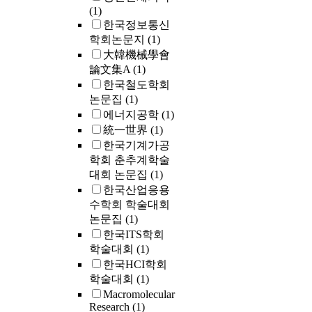
performed in o
(1)
patient. Pain w
한국정보통신
resolved in se
학회논문지
(1)
of 11 patients
大韓機械學會
with a complai
論文集A
(1)
of preoperativ
한국철도학회
pain; intermitt
논문집
(1)
pain remained 
에너지공학
(1)
four cases. The
統一世界
(1)
was no local
한국기계가공
recurrence or
학회 춘추계학술
malignant cha
during the fol
대회 논문집
(1)
up. Conclusion
한국산업응용
There was no
수학회 학술대회
correlation
논문집
(1)
between the
한국ITS학회
degree of
학술대회
(1)
degeneration 
한국HCI학회
clinical
학술대회
(1)
symptoms. Pai
Macromolecular
was the most
Research
(1)