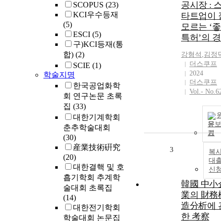
공시장 : 
SCOPUS
(23)
KCI우수등재
타트업이 
(5)
모르는 ‘
ESCI
(5)
특허’의 
구)KCI등재(통
합)
(2)
강형석
,
김정
더스쿠프
SCIE
(1)
2024
학술지명
더스쿠프
한국공업화학
Vol.- No.6
회 연구논문 초록
집
(33)
대한기계학회
문
춘추학술대회
기
(30)
産業技術硏究
3
복사
(20)
대
대한결핵 및 호
신
흡기학회 추계학
韓國 中小
술대회 초록집
業의 財務
(14)
造分析에 
대한전기학회
한 考察
학술대회 논문집