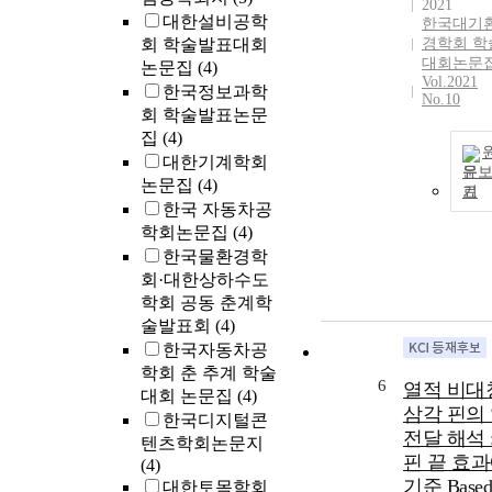
2021
대한설비공학
한국대기
회 학술발표대회
경학회 학
대회논문
논문집
(4)
Vol.2021
한국정보과학
No.10
회 학술발표논문
집
(4)
대한기계학회
문
논문집
(4)
기
한국 자동차공
학회논문집
(4)
한국물환경학
회·대한상하수도
학회 공동 춘계학
술발표회
(4)
한국자동차공
학회 춘 추계 학술
6
열적 비대
대회 논문집
(4)
삼각 핀의
한국디지털콘
전달 해석 
텐츠학회논문지
핀 끝 효
(4)
기준 Based
대한토목학회