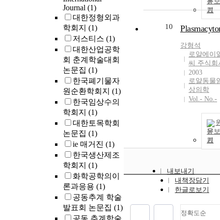
문
degree of
Journal
(1)
기
involution and
대한정형외과
clinical symp
10
학회지
(1)
Plasmacyt
were analyzed.
저스티스
(1)
Results: The 
강형석
대한산업공학
age of patients
로얄에이
회 춘계학술대회
was 50 years
씨 주식회
논문집
(1)
(range, 20 to 6
2003
한국폐기물자
years), and the
로얄동물
상의학
원순환학회지
(1)
were 13 males
Vol.- No.-
eight females.
한국임상수의
mean lesion si
학회지
(1)
was 6.1 cm (ra
대한토목학회
2.5 to 13.6 cm)
문
논문집
(1)
The most com
기
ie 매거진
(1)
anatomical site
한국생산제조
the lesion was 
학회지
(1)
femur (seven
내보내기
화학공학의이
cases), and thr
내책장담기
론과응용
(1)
cases occurred
한글로보기
공동추계 학술
flat bones such
발표회 논문집
(1)
the ilium and
정확도순
공동 추계학술
scapula. Visual