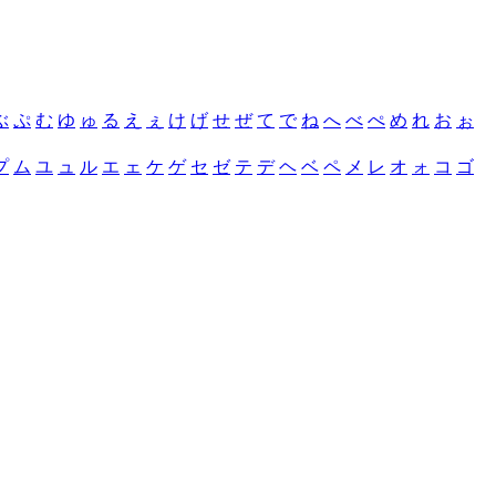
ぶ
ぷ
む
ゆ
ゅ
る
え
ぇ
け
げ
せ
ぜ
て
で
ね
へ
べ
ぺ
め
れ
お
ぉ
プ
ム
ユ
ュ
ル
エ
ェ
ケ
ゲ
セ
ゼ
テ
デ
ヘ
ベ
ペ
メ
レ
オ
ォ
コ
ゴ