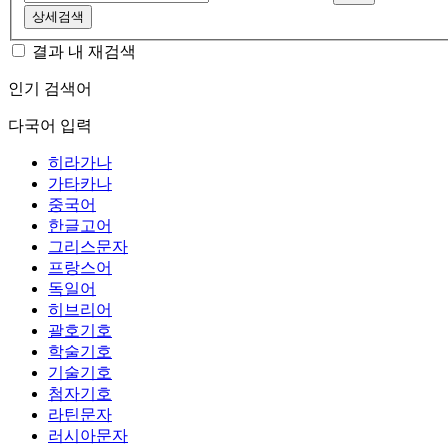
상세검색
결과 내 재검색
인기 검색어
다국어 입력
히라가나
가타카나
중국어
한글고어
그리스문자
프랑스어
독일어
히브리어
괄호기호
학술기호
기술기호
첨자기호
라틴문자
러시아문자