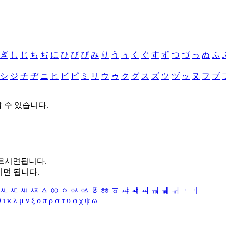
ぎ
し
じ
ち
ぢ
に
ひ
び
ぴ
み
り
う
ぅ
く
ぐ
す
ず
つ
づ
っ
ぬ
ふ
シ
ジ
チ
ヂ
ニ
ヒ
ビ
ピ
ミ
リ
ウ
ゥ
ク
グ
ス
ズ
ツ
ヅ
ッ
ヌ
フ
ブ
할 수 있습니다.
누르시면됩니다.
시면 됩니다.
ㅻ
ㅼ
ㅽ
ㅾ
ㅿ
ㆀ
ㆁ
ㆂ
ㆃ
ㆄ
ㆅ
ㆆ
ㆇ
ㆈ
ㆉ
ㆊ
ㆋ
ㆌ
ㆍ
ㆎ
θ
ι
κ
λ
μ
ν
ξ
ο
π
ρ
σ
τ
υ
φ
χ
ψ
ω