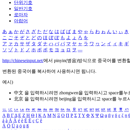
단위기호
일반기호
로마자
아랍어
あ
ぁ
か
が
さ
ざ
た
だ
な
は
ば
ぱ
ま
や
ゃ
ら
わ
ゎ
ん
い
ぃ
き
こ
ご
そ
ぞ
と
ど
の
ほ
ぼ
ぽ
も
よ
ょ
ろ
を
ア
ァ
カ
サ
ザ
タ
ダ
ナ
ハ
バ
パ
マ
ヤ
ャ
ラ
ワ
ヮ
ン
イ
ィ
キ
ギ
ソ
ゾ
ト
ド
ノ
ホ
ボ
ポ
モ
ヨ
ョ
ロ
ヲ
―
http://chineseinput.net/
에서 pinyin(병음)방식으로 중국어를 변환
변환된 중국어를 복사하여 사용하시면 됩니다.
예시)
中文 을 입력하시려면
zhongwen
을 입력하시고 space를
北京 을 입력하시려면
beijing
을 입력하시고 space를 누르
ㅥ
ㅦ
ㅧ
ㅨ
ㅩ
ㅪ
ㅫ
ㅬ
ㅭ
ㅮ
ㅯ
ㅰ
ㅱ
ㅲ
ㅳ
ㅴ
ㅵ
ㅶ
ㅷ
ㅸ
ㅹ
ㅺ
Α
Β
Γ
Δ
Ε
Ζ
Η
Θ
Ι
Κ
Λ
Μ
Ν
Ξ
Ο
Π
Ρ
Σ
Τ
Υ
Φ
Χ
Ψ
Ω
α
β
γ
δ
ε
ζ
η
á
à
Á
À
é
è
É
È
ç
Ç
ê
Ä
Ö
Ü
ä
ö
ü
ß