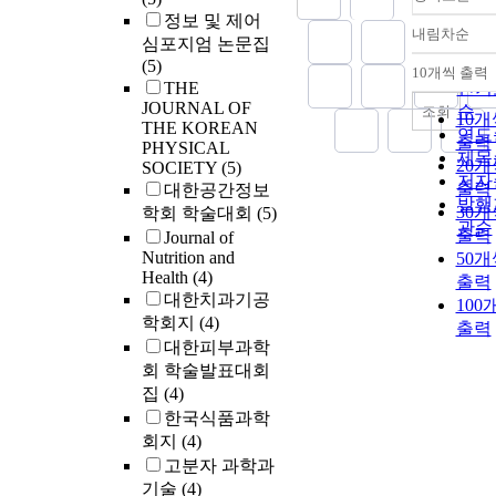
정보 및 제어
내림차순
정확
심포지엄 논문집
순
(5)
10개씩 출력
내림
THE
인기
JOURNAL OF
순
조회
10개
THE KOREAN
연도
출력
PHYSICAL
제목
20개
SOCIETY
(5)
저자
출력
대한공간정보
발행
30개
학회 학술대회
(5)
관순
출력
Journal of
Nutrition and
50개
Health
(4)
출력
대한치과기공
100
학회지
(4)
출력
대한피부과학
회 학술발표대회
집
(4)
한국식품과학
회지
(4)
고분자 과학과
기술
(4)