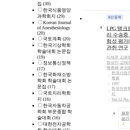
집
(30)
한국식품영양
과학회지
(29)
Korean Journal
4
of Anesthesiology
LPG 탱크
(20)
리 수송중
국토계획
(20)
험성 평가
한국기상학회
관한 연구
학술대회 논문집
(19)
이재준
,
김윤
정보통신정책
엄성인
,
고재
백종배
,
윤성
(17)
한국산업
한국화재소방
학회
학회 학술대회 논
1997
문집
(17)
한국안전
국토지리학회
지
지
(16)
Vol.12 No.
한국자동차공
학회 부문종합 학
원문
술대회
(16)
보기
2
대한전자공학