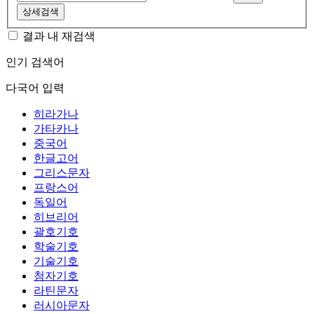
상세검색
결과 내 재검색
인기 검색어
다국어 입력
히라가나
가타카나
중국어
한글고어
그리스문자
프랑스어
독일어
히브리어
괄호기호
학술기호
기술기호
첨자기호
라틴문자
러시아문자