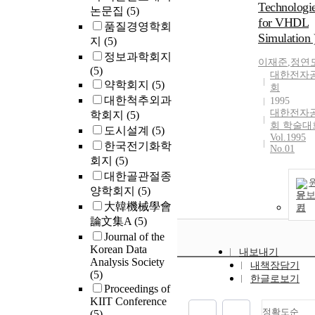
Technologi
논문집
(5)
for VHDL
품질경영학회
Simulation 
지
(5)
정보과학회지
이재준
,
정연
(5)
대한전자
약학회지
(5)
회
대한척추외과
1995
대한전자
학회지
(5)
회 학술대
도시설계
(5)
Vol.1995
한국전기화학
No.01
회지
(5)
대한골관절종
양학회지
(5)
문
大韓機械學會
기
論文集A
(5)
Journal of the
Korean Data
내보내기
Analysis Society
내책장담기
(5)
한글로보기
Proceedings of
KIIT Conference
정확도순
(5)