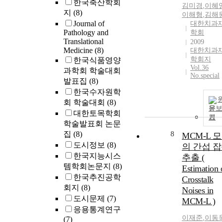
한국축산학회
김미경
,
이혜
지
(8)
이해형
,
김해
Journal of
대한치과
Pathology and
학회
Translational
2009
Medicine
(8)
대한치과
학회지
한국식품영양
Vol.36
과학회 학술대회
No.special
발표집
(8)
한국수자원학
회 학술대회
(8)
문
대한토목학회
기
학술발표회 논문
집
(8)
8
MCM-L 
도시정보
(8)
의 간섭 
한국지능시스
추출 (
템학회논문지
(8)
Estimation 
한국추진공학
Crosstalk
회지
(8)
Noises in
도시문제
(7)
MCM-L )
응용통계연구
이재준
,
이동
(7)