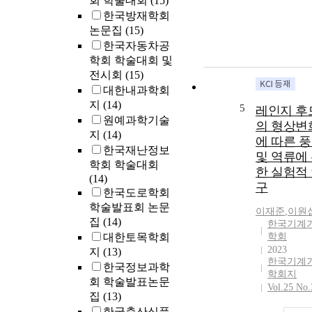
회 학술대회
(15)
한국방재학회
논문집
(15)
한국자동차공
학회 학술대회 및
전시회
(15)
대한내과학회
지
(14)
5
레인지 후
원예과학기술
의 형상변
지
(14)
에 따른 
한국재난정보
및 역류에
학회 학술대회
한 실험적
(14)
구
한국도로학회
학술발표회 논문
이재준
,
이원
집
(14)
한국기계
대한토목학회
학회
2023
지
(13)
한국기계
한국정보과학
학회지
회 학술발표논문
Vol.25 No.
집
(13)
한국축산식품