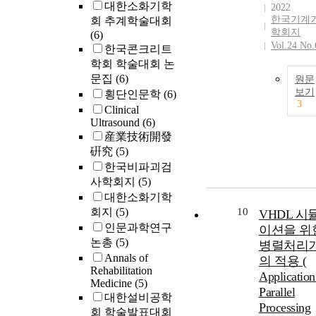
대한소화기학
2022
한국기계
회 추계학술대회
학회지
(6)
Vol.24 No.
한국콘크리트
학회 학술대회 논
문집
(6)
원문
보기
횡단인문학
(6)
3
Clinical
Ultrasound
(6)
産業技術開發
硏究
(5)
한국비파괴검
사학회지
(5)
대한소화기학
회지
(5)
10
VHDL 시
인문과학연구
이션을 위
논총
(5)
병렬처리
Annals of
의 적용 (
Rehabilitation
Application
Medicine
(5)
Parallel
대한설비공학
Processing
회 학술발표대회