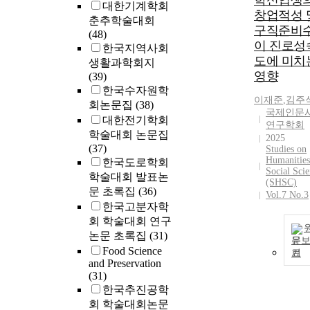
학신입생
대한기계학회
창업적성 
춘추학술대회
구직준비
(48)
이 진로성
한국지역사회
도에 미치
생활과학회지
영향
(39)
한국수자원학
이재준
,
김주
회논문집
(38)
국제인문
대한전기학회
연구학회
학술대회 논문집
2025
(37)
Studies on
Humanities
한국도로학회
Social Scie
학술대회 발표논
(SHSC)
문 초록집
(36)
Vol.7 No.3
한국고분자학
회 학술대회 연구
논문 초록집
(31)
문
Food Science
기
and Preservation
(31)
한국추진공학
회 학술대회논문