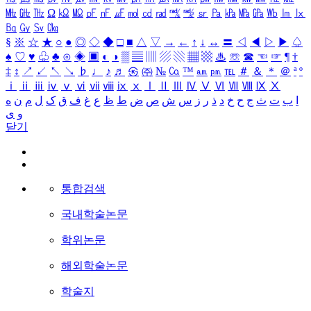
㎒
㎓
㎔
Ω
㏀
㏁
㎊
㎋
㎌
㏖
㏅
㎭
㎮
㎯
㏛
㎩
㎪
㎫
㎬
㏝
㏐
㏓
㏃
㏉
㏜
㏆
§
※
☆
★
○
●
◎
◇
◆
□
■
△
▽
→
←
↑
↓
↔
〓
◁
◀
▷
▶
♤
♠
♡
♥
♧
♣
⊙
◈
▣
◐
◑
▒
▤
▥
▨
▧
▦
▩
♨
☏
☎
☜
☞
¶
†
‡
↕
↗
↙
↖
↘
♭
♩
♪
♬
㉿
㈜
№
㏇
™
㏂
㏘
℡
＃
＆
＊
＠
ª
º
ⅰ
ⅱ
ⅲ
ⅳ
ⅴ
ⅵ
ⅶ
ⅷ
ⅸ
ⅹ
Ⅰ
Ⅱ
Ⅲ
Ⅳ
Ⅴ
Ⅵ
Ⅶ
Ⅷ
Ⅸ
Ⅹ
ا
ب
ت
ث
ج
ح
خ
د
ذ
ر
ز
س
ش
ص
ض
ط
ظ
ع
غ
ف
ق
ک
ل
م
ن
ه
و
ی
닫기
통합검색
국내학술논문
학위논문
해외학술논문
학술지