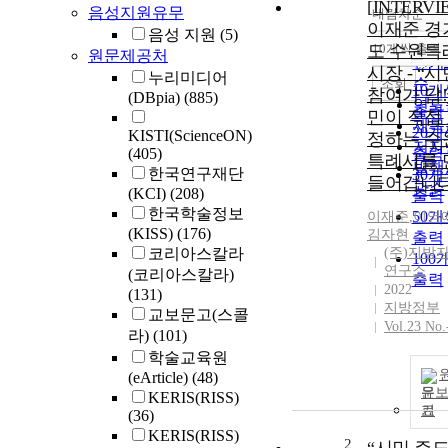
[INTERVI
음성지원유무
내림차순
정확
이재준 경
음성 지원
(5)
순
도 수원특
10개씩 출력
원문제공처
내림
인기
시장 - “시
누리미디어
순
조회
10개
참여가 답!
(DBpia)
(885)
연도
출력
민이 직접
제목
20개
KISTI(ScienceON)
정하는 수
저자
(405)
출력
특례시를 
발행
한국연구재단
30개
들어갑니다
관순
(KCI)
(208)
출력
한국학술정보
50개
이재준
,
이영
(KISS)
(176)
김자현
출력
코리아스칼라
(주)지방
100
연구소
(코리아스칼라)
출력
2022
(131)
지방정부
교보문고(스콜
Vol.23 No.
라)
(101)
학술교육원
(eArticle)
(48)
문
KERIS(RISS)
기
(36)
KERIS(RISS)
2