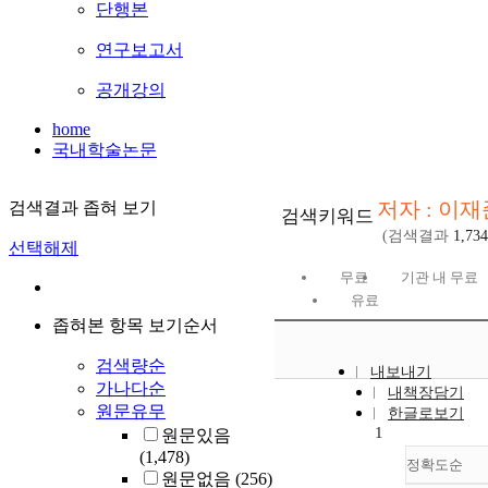
단행본
연구보고서
공개강의
home
국내학술논문
저자 : 이재
검색결과 좁혀 보기
검색키워드
(검색결과
1,734
선택해제
무료
기관 내 무료
유료
좁혀본 항목 보기순서
검색량순
내보내기
가나다순
내책장담기
원문유무
한글로보기
1
원문있음
(1,478)
정확도순
원문없음
(256)