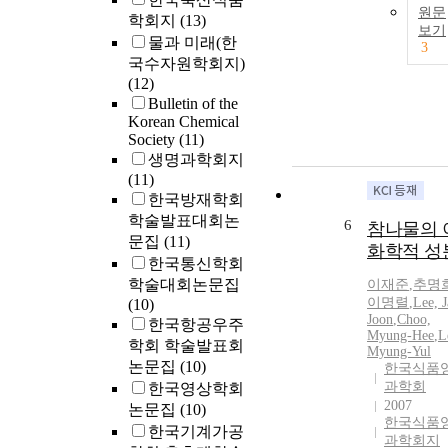
원문
학회지
(13)
보기
물과 미래(한
3
국수자원학회지)
(12)
Bulletin of the
Korean Chemical
Society
(11)
생명과학회지
(11)
한국방재학회
학술발표대회논
6
참나물의 
문집
(11)
화학적 성
한국통신학회
학술대회논문집
이재준
,
추명
이명렬
,
Lee, J
(10)
Joon
,
Choo,
한국항공우주
Myung-Hee
,
L
학회 학술발표회
Myung-Yul
논문집
(10)
한국식품
과학회
한국영상학회
2007
논문집
(10)
한국식품
한국기계가공
과학회지