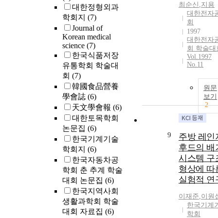
최순신
,
지용
대한정형외과
대한전자
학회지
(7)
회
Journal of
1997
Korean medical
대한전자
science
(7)
회 학술대
한국식품저장
Vol.1997
No.11
유통학회 학술대
회
(7)
韓國食品營養
원문
學會誌
(6)
보기
2
天文學會報
(6)
대한토목학회
논문집
(6)
9
주방 레인
한국기계기술
후드의 배
학회지
(6)
시스템 구
한국자동차공
형상에 따
학회 춘 추계 학술
실험적 연
대회 논문집
(6)
한국지역사회
이재준
,
이원
생활과학회 학술
한국기계
대회 자료집
(6)
학회