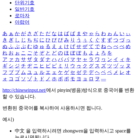
단위기호
일반기호
로마자
아랍어
あ
ぁ
か
が
さ
ざ
た
だ
な
は
ば
ぱ
ま
や
ゃ
ら
わ
ゎ
ん
い
ぃ
き
ぎ
し
じ
ち
ぢ
に
ひ
び
ぴ
み
り
う
ぅ
く
ぐ
す
ず
つ
づ
っ
ぬ
ふ
ぶ
ぷ
む
ゆ
ゅ
る
え
ぇ
け
げ
せ
ぜ
て
で
ね
へ
べ
ぺ
め
れ
お
ぉ
こ
ご
そ
ぞ
と
ど
の
ほ
ぼ
ぽ
も
よ
ょ
ろ
を
ア
ァ
カ
サ
ザ
タ
ダ
ナ
ハ
バ
パ
マ
ヤ
ャ
ラ
ワ
ヮ
ン
イ
ィ
キ
ギ
シ
ジ
チ
ヂ
ニ
ヒ
ビ
ピ
ミ
リ
ウ
ゥ
ク
グ
ス
ズ
ツ
ヅ
ッ
ヌ
フ
ブ
プ
ム
ユ
ュ
ル
エ
ェ
ケ
ゲ
セ
ゼ
テ
デ
ヘ
ベ
ペ
メ
レ
オ
ォ
コ
ゴ
ソ
ゾ
ト
ド
ノ
ホ
ボ
ポ
モ
ヨ
ョ
ロ
ヲ
―
http://chineseinput.net/
에서 pinyin(병음)방식으로 중국어를 변환
할 수 있습니다.
변환된 중국어를 복사하여 사용하시면 됩니다.
예시)
中文 을 입력하시려면
zhongwen
을 입력하시고 space를
누르시면됩니다.