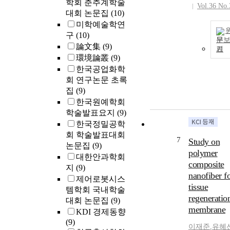
학회 춘추계학술
Vol.36 No.
대회 논문집
(10)
미학예술학연
구
(10)
문
論文集
(9)
기
環境論叢
(9)
한국공업화학
회 연구논문 초록
집
(9)
한국원예학회
학술발표요지
(9)
한국정밀공학
회 학술발표대회
7
Study on
논문집
(9)
polymer
대한안과학회
composite
지
(9)
nanofiber f
제어로봇시스
tissue
템학회 국내학술
regeneratio
대회 논문집
(9)
membrane
KDI 경제동향
(9)
이재준
,
유혜