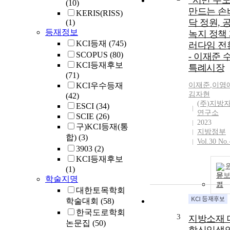
“시민 주
(10)
만드는 손
KERIS(RISS)
닥 정원, 
(1)
등재정보
녹지 정책
KCI등재
(745)
러다임 전
SCOPUS
(80)
- 이재준 
KCI등재후보
특례시장
(71)
KCI우수등재
이재준
,
이영
김자현
(42)
(주)지방
ESCI
(34)
연구소
SCIE
(26)
2023
구)KCI등재(통
지방정부
합)
(3)
Vol.30 No.
3903
(2)
KCI등재후보
(1)
문
학술지명
기
대한토목학회
학술대회
(58)
한국도로학회
3
지방소재 
논문집
(50)