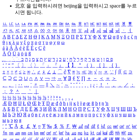
北京 을 입력하시려면
beijing
을 입력하시고 space를 누르
시면 됩니다.
ㅥ
ㅦ
ㅧ
ㅨ
ㅩ
ㅪ
ㅫ
ㅬ
ㅭ
ㅮ
ㅯ
ㅰ
ㅱ
ㅲ
ㅳ
ㅴ
ㅵ
ㅶ
ㅷ
ㅸ
ㅹ
ㅺ
ㅻ
ㅼ
ㅽ
ㅾ
ㅿ
ㆀ
ㆁ
ㆂ
ㆃ
ㆄ
ㆅ
ㆆ
ㆇ
ㆈ
ㆉ
ㆊ
ㆋ
ㆌ
ㆍ
ㆎ
Α
Β
Γ
Δ
Ε
Ζ
Η
Θ
Ι
Κ
Λ
Μ
Ν
Ξ
Ο
Π
Ρ
Σ
Τ
Υ
Φ
Χ
Ψ
Ω
α
β
γ
δ
ε
ζ
η
θ
ι
κ
λ
μ
ν
ξ
ο
π
ρ
σ
τ
υ
φ
χ
ψ
ω
á
à
Á
À
é
è
É
È
ç
Ç
ê
Ä
Ö
Ü
ä
ö
ü
ß
ְ
ֳ
ֲ
ֱ
ָ
ַ
ֵ
ֶ
ִ
ֹ
ּ
ֻ
ׂ
ׁ
ּ
ב
ה
נ
מ
צ
ת
ץ
ש
ד
ג
כ
ע
י
ח
ל
ך
ף
ק
ר
א
ט
ו
ן
ם
פ
‘
’
“
”
〔
〕
〈
〉
「
」
『
』
【
】
＂
（
）
［
］
｛
｝
±
×
÷
≠
≤
≥
∞
∴
♂
♀
∠
⊥
⌒
∂
∇
≡
≒
≪
≫
√
∽
∝
∵
∫
∬
∈
∋
⊆
⊇
⊂
⊃
∪
∩
∧
∨
￢
⇒
⇔
∀
∃
∮
∑
∏
＋
－
＜
＝
＞
、
。
·
‥
…
¨
〃
―
∥
＼
∼
´
～
ˇ
˘
˝
˚
˙
¸
˛
¡
¿
ː
！
＇
，
．
／
：
；
？
＾
＿
｀
｜
½
⅓
⅔
¼
¾
⅛
⅜
⅝
⅞
¹
²
³
⁴
ⁿ
₁
₂
₃
₄
Æ
Ð
Ħ
Ĳ
Ł
Ø
Œ
Þ
Ŧ
Ŋ
æ
đ
ð
ħ
ı
ĳ
ĸ
ŀ
ł
ø
œ
ß
þ
ŧ
ŋ
ŉ
А
Б
В
Г
Д
Е
Ё
Ж
З
И
Й
К
Л
М
Н
О
П
Р
С
Т
У
Ф
Х
Ц
Ч
Ш
Щ
Ъ
Ы
Ь
Э
Ю
Я
а
б
в
г
д
е
ё
ж
з
и
й
к
л
м
н
о
п
р
с
т
у
ф
х
ц
ч
ш
щ
ъ
ы
ь
э
ю
я
′
″
℃
Å
￠
￡
￥
¤
℉
‰
＄
％
Ｆ
￦
㎕
㎖
㎗
ℓ
㎘
㏄
㎣
㎤
㎥
㎦
㎙
㎚
㎛
㎜
㎝
㎞
㎟
㎠
㎡
㎢
㏊
㎍
㎎
㎏
㏏
㎈
㎉
㏈
㎧
㎨
㎰
㎱
㎲
㎳
㎴
㎵
㎶
㎷
㎸
㎹
㎀
㎁
㎂
㎃
㎄
㎺
㎻
㎽
㎾
㎿
㎐
㎑