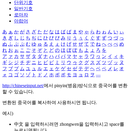
단위기호
일반기호
로마자
아랍어
あ
ぁ
か
が
さ
ざ
た
だ
な
は
ば
ぱ
ま
や
ゃ
ら
わ
ゎ
ん
い
ぃ
き
ぎ
し
じ
ち
ぢ
に
ひ
び
ぴ
み
り
う
ぅ
く
ぐ
す
ず
つ
づ
っ
ぬ
ふ
ぶ
ぷ
む
ゆ
ゅ
る
え
ぇ
け
げ
せ
ぜ
て
で
ね
へ
べ
ぺ
め
れ
お
ぉ
こ
ご
そ
ぞ
と
ど
の
ほ
ぼ
ぽ
も
よ
ょ
ろ
を
ア
ァ
カ
サ
ザ
タ
ダ
ナ
ハ
バ
パ
マ
ヤ
ャ
ラ
ワ
ヮ
ン
イ
ィ
キ
ギ
シ
ジ
チ
ヂ
ニ
ヒ
ビ
ピ
ミ
リ
ウ
ゥ
ク
グ
ス
ズ
ツ
ヅ
ッ
ヌ
フ
ブ
プ
ム
ユ
ュ
ル
エ
ェ
ケ
ゲ
セ
ゼ
テ
デ
ヘ
ベ
ペ
メ
レ
オ
ォ
コ
ゴ
ソ
ゾ
ト
ド
ノ
ホ
ボ
ポ
モ
ヨ
ョ
ロ
ヲ
―
http://chineseinput.net/
에서 pinyin(병음)방식으로 중국어를 변환
할 수 있습니다.
변환된 중국어를 복사하여 사용하시면 됩니다.
예시)
中文 을 입력하시려면
zhongwen
을 입력하시고 space를
누르시면됩니다.