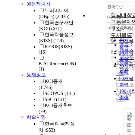
원문제공처
정확도순
누리미디어
경남대학
(DBpia)
(2,035)
내림차순
정확도
극동문제
한국연구재단
순
10개씩 출력
구소 간행
(KCI)
(671)
내림차
인기도
한국학술정보
도서목록
순
조회
(KISS)
(159)
10개씩
외
연도순
KERIS(RISS)
출력
제목순
(16)
편집부(편집
20개씩
저자순
자)
출력
경남대학
KISTI(ScienceON)
발행기
30개씩
극동문제
(1)
관순
출력
구소
등재정보
50개씩
2024
KCI등재
한반도 포
출력
(1,746)
커스
100개
SCOPUS
(131)
Vol.2024
출력
SSCI
(131)
No.5
KCI등재후보
(79)
학술지명
원
한국과 국제정
문
치
(953)
보