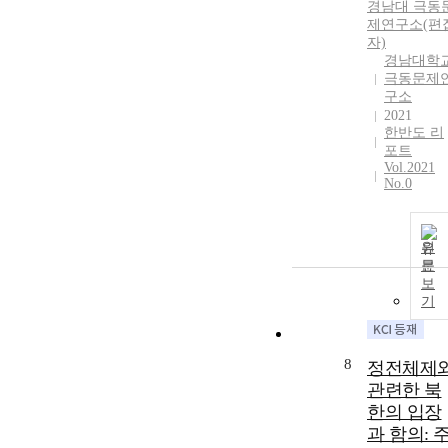
경남대 극동
제연구소(편
자)
경남대학
극동문제
구소
2021
한반도 리
포트
Vol.2021
No.0
원
문
보
기
8
정전체제
관련한 북
한의 입장
과 함의: 