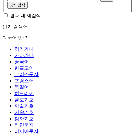
상세검색
결과 내 재검색
인기 검색어
다국어 입력
히라가나
가타카나
중국어
한글고어
그리스문자
프랑스어
독일어
히브리어
괄호기호
학술기호
기술기호
첨자기호
라틴문자
러시아문자