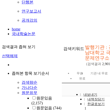
단행본
연구보고서
공개강의
home
국내학술논문
발행기관 : 
검색결과 좁혀 보기
검색키워드
남대학교 
선택해제
문제연구소
(검색결과
2,901
좁혀본 항목 보기순서
무료
기관 내 무료
유료
검색량순
가나다순
원문유무
내보내기
원문있음
내책장담기
(2,157)
한글로보기
원문없음
(744)
1