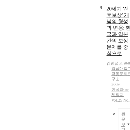
9
20세기 '전
후보상' 개
념의 형성
과 변용: 
국과 일본
간의 보상
문제를 중
심으로
김명섭
,
김숭
경남대학
극동문제
구소
2009
한국과 국
제정치
Vol.25 No.
원
문
보
기