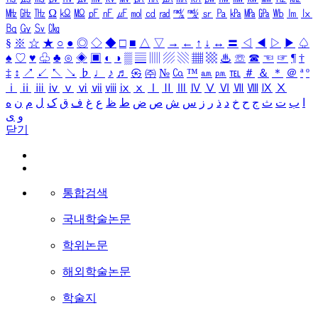
㎒
㎓
㎔
Ω
㏀
㏁
㎊
㎋
㎌
㏖
㏅
㎭
㎮
㎯
㏛
㎩
㎪
㎫
㎬
㏝
㏐
㏓
㏃
㏉
㏜
㏆
§
※
☆
★
○
●
◎
◇
◆
□
■
△
▽
→
←
↑
↓
↔
〓
◁
◀
▷
▶
♤
♠
♡
♥
♧
♣
⊙
◈
▣
◐
◑
▒
▤
▥
▨
▧
▦
▩
♨
☏
☎
☜
☞
¶
†
‡
↕
↗
↙
↖
↘
♭
♩
♪
♬
㉿
㈜
№
㏇
™
㏂
㏘
℡
＃
＆
＊
＠
ª
º
ⅰ
ⅱ
ⅲ
ⅳ
ⅴ
ⅵ
ⅶ
ⅷ
ⅸ
ⅹ
Ⅰ
Ⅱ
Ⅲ
Ⅳ
Ⅴ
Ⅵ
Ⅶ
Ⅷ
Ⅸ
Ⅹ
ا
ب
ت
ث
ج
ح
خ
د
ذ
ر
ز
س
ش
ص
ض
ط
ظ
ع
غ
ف
ق
ک
ل
م
ن
ه
و
ی
닫기
통합검색
국내학술논문
학위논문
해외학술논문
학술지