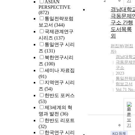
2
기
ASIAN
PERSPECTIVE
경남대학
(872)
극동문제
통일전략포럼
구소 간행
보고서
(344)
도서목록
국제관계연구
외
시리즈
(137)
통일연구 시리
편집부(편집
즈
(131)
자)
경남대학
북한연구시리
극동문제
즈
(100)
구소
세미나 자료집
2023
(91)
통일전략
지역연구 시리
럼보고서
즈
(54)
Vol.71 No.
한반도 포커스
(53)
제3세계의 혁
원
명과 발전
(36)
문
보
한반도 리포트
기
(32)
한국연구 시리