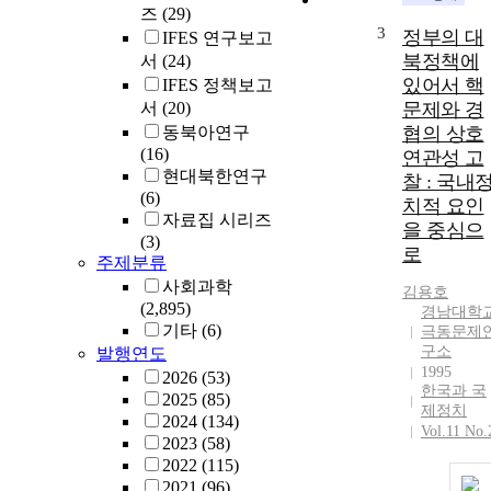
즈
(29)
3
정부의 대
IFES 연구보고
북정책에
서
(24)
있어서 핵
IFES 정책보고
서
(20)
문제와 경
동북아연구
협의 상호
(16)
연관성 고
현대북한연구
찰 : 국내
(6)
치적 요인
자료집 시리즈
을 중심으
(3)
로
주제분류
사회과학
김용호
(2,895)
경남대학
기타
(6)
극동문제
구소
발행연도
1995
2026
(53)
한국과 국
2025
(85)
제정치
2024
(134)
Vol.11 No.
2023
(58)
2022
(115)
2021
(96)