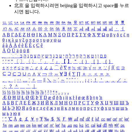
北京 을 입력하시려면
beijing
을 입력하시고 space를 누르
시면 됩니다.
ㅥ
ㅦ
ㅧ
ㅨ
ㅩ
ㅪ
ㅫ
ㅬ
ㅭ
ㅮ
ㅯ
ㅰ
ㅱ
ㅲ
ㅳ
ㅴ
ㅵ
ㅶ
ㅷ
ㅸ
ㅹ
ㅺ
ㅻ
ㅼ
ㅽ
ㅾ
ㅿ
ㆀ
ㆁ
ㆂ
ㆃ
ㆄ
ㆅ
ㆆ
ㆇ
ㆈ
ㆉ
ㆊ
ㆋ
ㆌ
ㆍ
ㆎ
Α
Β
Γ
Δ
Ε
Ζ
Η
Θ
Ι
Κ
Λ
Μ
Ν
Ξ
Ο
Π
Ρ
Σ
Τ
Υ
Φ
Χ
Ψ
Ω
α
β
γ
δ
ε
ζ
η
θ
ι
κ
λ
μ
ν
ξ
ο
π
ρ
σ
τ
υ
φ
χ
ψ
ω
á
à
Á
À
é
è
É
È
ç
Ç
ê
Ä
Ö
Ü
ä
ö
ü
ß
ְ
ֳ
ֲ
ֱ
ָ
ַ
ֵ
ֶ
ִ
ֹ
ּ
ֻ
ׂ
ׁ
ּ
ב
ה
נ
מ
צ
ת
ץ
ש
ד
ג
כ
ע
י
ח
ל
ך
ף
ק
ר
א
ט
ו
ן
ם
פ
‘
’
“
”
〔
〕
〈
〉
「
」
『
』
【
】
＂
（
）
［
］
｛
｝
±
×
÷
≠
≤
≥
∞
∴
♂
♀
∠
⊥
⌒
∂
∇
≡
≒
≪
≫
√
∽
∝
∵
∫
∬
∈
∋
⊆
⊇
⊂
⊃
∪
∩
∧
∨
￢
⇒
⇔
∀
∃
∮
∑
∏
＋
－
＜
＝
＞
、
。
·
‥
…
¨
〃
―
∥
＼
∼
´
～
ˇ
˘
˝
˚
˙
¸
˛
¡
¿
ː
！
＇
，
．
／
：
；
？
＾
＿
｀
｜
½
⅓
⅔
¼
¾
⅛
⅜
⅝
⅞
¹
²
³
⁴
ⁿ
₁
₂
₃
₄
Æ
Ð
Ħ
Ĳ
Ł
Ø
Œ
Þ
Ŧ
Ŋ
æ
đ
ð
ħ
ı
ĳ
ĸ
ŀ
ł
ø
œ
ß
þ
ŧ
ŋ
ŉ
А
Б
В
Г
Д
Е
Ё
Ж
З
И
Й
К
Л
М
Н
О
П
Р
С
Т
У
Ф
Х
Ц
Ч
Ш
Щ
Ъ
Ы
Ь
Э
Ю
Я
а
б
в
г
д
е
ё
ж
з
и
й
к
л
м
н
о
п
р
с
т
у
ф
х
ц
ч
ш
щ
ъ
ы
ь
э
ю
я
′
″
℃
Å
￠
￡
￥
¤
℉
‰
＄
％
Ｆ
￦
㎕
㎖
㎗
ℓ
㎘
㏄
㎣
㎤
㎥
㎦
㎙
㎚
㎛
㎜
㎝
㎞
㎟
㎠
㎡
㎢
㏊
㎍
㎎
㎏
㏏
㎈
㎉
㏈
㎧
㎨
㎰
㎱
㎲
㎳
㎴
㎵
㎶
㎷
㎸
㎹
㎀
㎁
㎂
㎃
㎄
㎺
㎻
㎽
㎾
㎿
㎐
㎑