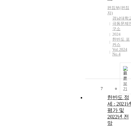
편집부(편집
자)
경남대학
극동문제
구소
2024
한반도 포
커스
Vol.2024
No.4
원
문
보
7
기
한반도 정
세 : 2021
평가 및
2022년 전
망