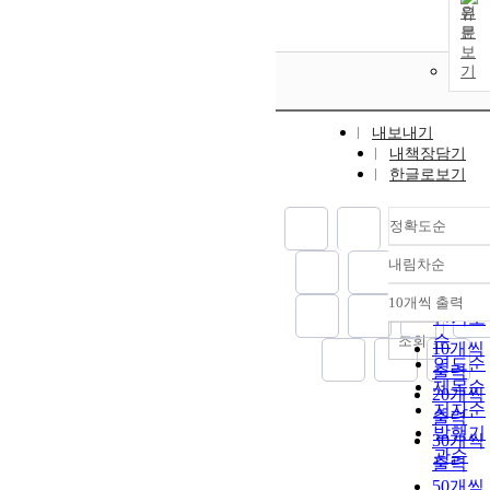
원
문
보
기
내보내기
내책장담기
한글로보기
정확도순
내림차순
정확도
순
10개씩 출력
내림차
인기도
순
조회
10개씩
연도순
출력
제목순
20개씩
저자순
출력
발행기
30개씩
관순
출력
50개씩