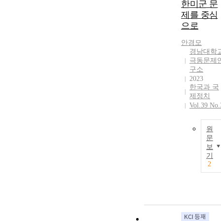
한미군 문
제를 중심
으로
안경모
경남대학
극동문제
구소
2023
한국과 국
제정치
Vol.39 No.
원
문
보
기
2