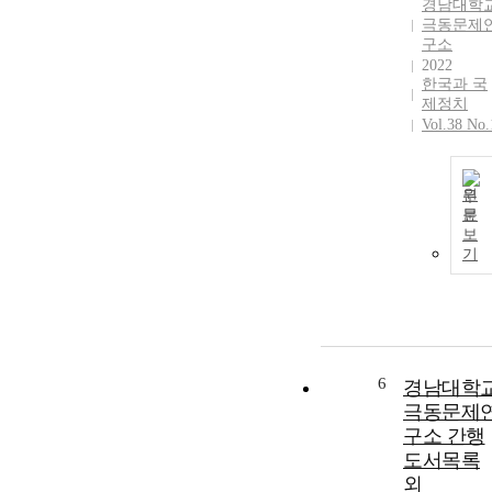
경남대학
극동문제
구소
2022
한국과 국
제정치
Vol.38 No.
원
문
보
기
6
경남대학
극동문제
구소 간행
도서목록
외