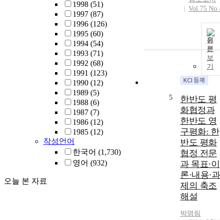
1998
(51)
Vol.75 No.
1997
(87)
1996
(126)
1995
(60)
원
1994
(54)
문
1993
(71)
보
1992
(68)
기
1991
(123)
1990
(12)
1989
(5)
5
한반도 평
1988
(6)
화협정과
1987
(7)
한반도 영
1986
(12)
구평화: 한
1985
(12)
작성언어
반도 평화
한국어
(1,730)
협정 전문
영어
(932)
과 목표·이
론·내용·과
오늘 본 자료
제의 축조
해설
박명림