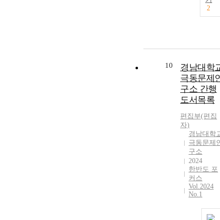
2
10
경남대학
극동문제
구소 간행
도서목록
편집부(편집
자)
경남대학
극동문제
구소
2024
한반도 포
커스
Vol.2024
No.1