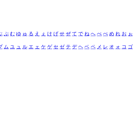
ぶ
ぷ
む
ゆ
ゅ
る
え
ぇ
け
げ
せ
ぜ
て
で
ね
へ
べ
ぺ
め
れ
お
ぉ
プ
ム
ユ
ュ
ル
エ
ェ
ケ
ゲ
セ
ゼ
テ
デ
ヘ
ベ
ペ
メ
レ
オ
ォ
コ
ゴ