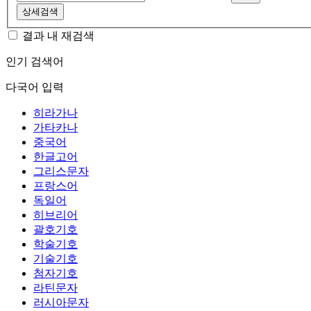
상세검색
결과 내 재검색
인기 검색어
다국어 입력
히라가나
가타카나
중국어
한글고어
그리스문자
프랑스어
독일어
히브리어
괄호기호
학술기호
기술기호
첨자기호
라틴문자
러시아문자