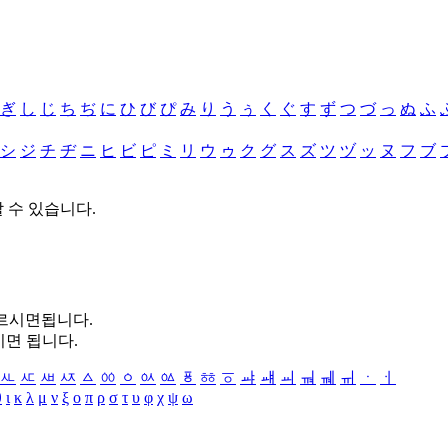
ぎ
し
じ
ち
ぢ
に
ひ
び
ぴ
み
り
う
ぅ
く
ぐ
す
ず
つ
づ
っ
ぬ
ふ
シ
ジ
チ
ヂ
ニ
ヒ
ビ
ピ
ミ
リ
ウ
ゥ
ク
グ
ス
ズ
ツ
ヅ
ッ
ヌ
フ
ブ
할 수 있습니다.
누르시면됩니다.
시면 됩니다.
ㅻ
ㅼ
ㅽ
ㅾ
ㅿ
ㆀ
ㆁ
ㆂ
ㆃ
ㆄ
ㆅ
ㆆ
ㆇ
ㆈ
ㆉ
ㆊ
ㆋ
ㆌ
ㆍ
ㆎ
θ
ι
κ
λ
μ
ν
ξ
ο
π
ρ
σ
τ
υ
φ
χ
ψ
ω