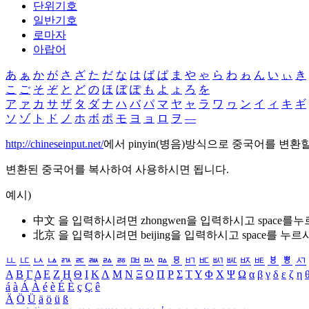
단위기호
일반기호
로마자
아랍어
あ
ぁ
か
が
さ
ざ
た
だ
な
は
ば
ぱ
ま
や
ゃ
ら
わ
ゎ
ん
い
ぃ
き
こ
ご
そ
ぞ
と
ど
の
ほ
ぼ
ぽ
も
よ
ょ
ろ
を
ア
ァ
カ
サ
ザ
タ
ダ
ナ
ハ
バ
パ
マ
ヤ
ャ
ラ
ワ
ヮ
ン
イ
ィ
キ
ギ
ソ
ゾ
ト
ド
ノ
ホ
ボ
ポ
モ
ヨ
ョ
ロ
ヲ
―
http://chineseinput.net/
에서 pinyin(병음)방식으로 중국어를 변환
변환된 중국어를 복사하여 사용하시면 됩니다.
예시)
中文 을 입력하시려면
zhongwen
을 입력하시고 space를
北京 을 입력하시려면
beijing
을 입력하시고 space를 누르
ㅥ
ㅦ
ㅧ
ㅨ
ㅩ
ㅪ
ㅫ
ㅬ
ㅭ
ㅮ
ㅯ
ㅰ
ㅱ
ㅲ
ㅳ
ㅴ
ㅵ
ㅶ
ㅷ
ㅸ
ㅹ
ㅺ
Α
Β
Γ
Δ
Ε
Ζ
Η
Θ
Ι
Κ
Λ
Μ
Ν
Ξ
Ο
Π
Ρ
Σ
Τ
Υ
Φ
Χ
Ψ
Ω
α
β
γ
δ
ε
ζ
η
á
à
Á
À
é
è
É
È
ç
Ç
ê
Ä
Ö
Ü
ä
ö
ü
ß