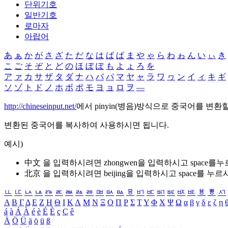
단위기호
일반기호
로마자
아랍어
あ
ぁ
か
が
さ
ざ
た
だ
な
は
ば
ぱ
ま
や
ゃ
ら
わ
ゎ
ん
い
ぃ
き
こ
ご
そ
ぞ
と
ど
の
ほ
ぼ
ぽ
も
よ
ょ
ろ
を
ア
ァ
カ
サ
ザ
タ
ダ
ナ
ハ
バ
パ
マ
ヤ
ャ
ラ
ワ
ヮ
ン
イ
ィ
キ
ギ
ソ
ゾ
ト
ド
ノ
ホ
ボ
ポ
モ
ヨ
ョ
ロ
ヲ
―
http://chineseinput.net/
에서 pinyin(병음)방식으로 중국어를 변환
변환된 중국어를 복사하여 사용하시면 됩니다.
예시)
中文 을 입력하시려면
zhongwen
을 입력하시고 space를
北京 을 입력하시려면
beijing
을 입력하시고 space를 누르
ㅥ
ㅦ
ㅧ
ㅨ
ㅩ
ㅪ
ㅫ
ㅬ
ㅭ
ㅮ
ㅯ
ㅰ
ㅱ
ㅲ
ㅳ
ㅴ
ㅵ
ㅶ
ㅷ
ㅸ
ㅹ
ㅺ
Α
Β
Γ
Δ
Ε
Ζ
Η
Θ
Ι
Κ
Λ
Μ
Ν
Ξ
Ο
Π
Ρ
Σ
Τ
Υ
Φ
Χ
Ψ
Ω
α
β
γ
δ
ε
ζ
η
á
à
Á
À
é
è
É
È
ç
Ç
ê
Ä
Ö
Ü
ä
ö
ü
ß