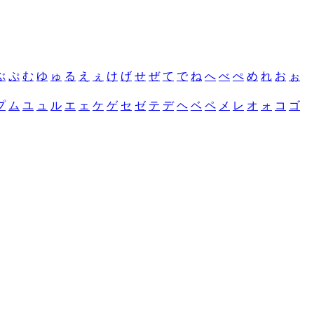
ぶ
ぷ
む
ゆ
ゅ
る
え
ぇ
け
げ
せ
ぜ
て
で
ね
へ
べ
ぺ
め
れ
お
ぉ
プ
ム
ユ
ュ
ル
エ
ェ
ケ
ゲ
セ
ゼ
テ
デ
ヘ
ベ
ペ
メ
レ
オ
ォ
コ
ゴ