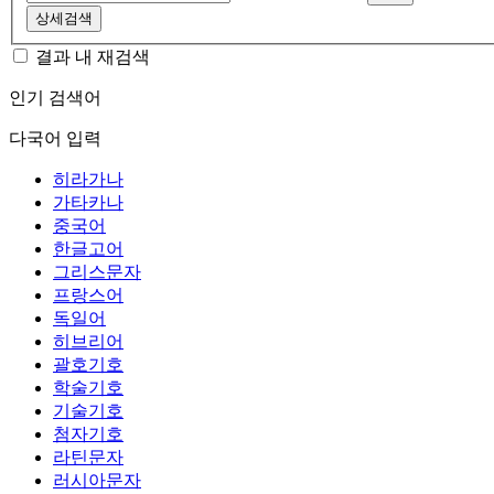
상세검색
결과 내 재검색
인기 검색어
다국어 입력
히라가나
가타카나
중국어
한글고어
그리스문자
프랑스어
독일어
히브리어
괄호기호
학술기호
기술기호
첨자기호
라틴문자
러시아문자