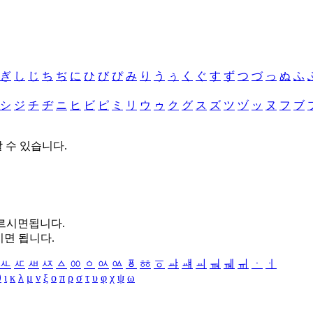
ぎ
し
じ
ち
ぢ
に
ひ
び
ぴ
み
り
う
ぅ
く
ぐ
す
ず
つ
づ
っ
ぬ
ふ
シ
ジ
チ
ヂ
ニ
ヒ
ビ
ピ
ミ
リ
ウ
ゥ
ク
グ
ス
ズ
ツ
ヅ
ッ
ヌ
フ
ブ
할 수 있습니다.
누르시면됩니다.
시면 됩니다.
ㅻ
ㅼ
ㅽ
ㅾ
ㅿ
ㆀ
ㆁ
ㆂ
ㆃ
ㆄ
ㆅ
ㆆ
ㆇ
ㆈ
ㆉ
ㆊ
ㆋ
ㆌ
ㆍ
ㆎ
θ
ι
κ
λ
μ
ν
ξ
ο
π
ρ
σ
τ
υ
φ
χ
ψ
ω