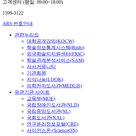
고객센터 (평일: 09:00~18:00)
1599-3122
ARS 번호안내
관련누리집
대학공개강의(KOCW)
학술정보통계시스템(Rinfo)
외국학술지지원센터(FRIC)
학술관계분석서비스(SAM)
사서커뮤니티
기관회원
지식나눔(LOOK)
의학전자도서관(MEDLIS)
유관기관 사이트
교육부(MOE)
국립장애인도서관(NLD)
국립중앙도서관(NL)
국회도서관(NAL)
연구윤리정보포털(CRE)
사이언스온 (ScienceON)