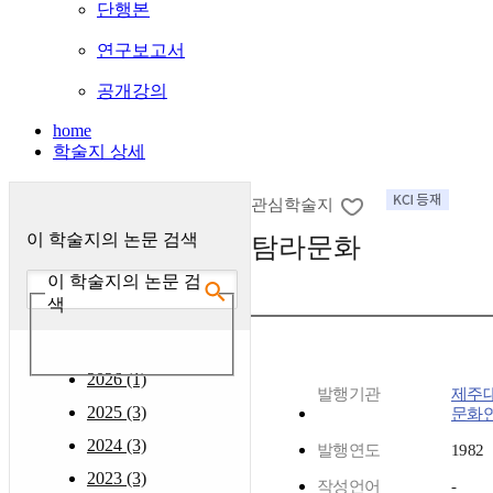
단행본
연구보고서
공개강의
home
학술지 상세
관심학술지
이 학술지의 논문 검색
탐라문화
이 학술지의 논문 검
색
2026 (1)
발행기관
제주
2025 (3)
문화
2024 (3)
발행연도
1982
2023 (3)
작성언어
-