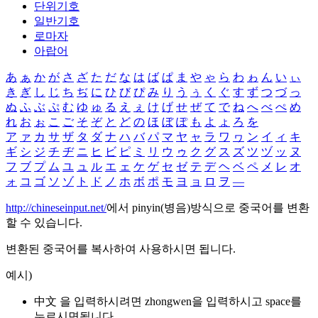
단위기호
일반기호
로마자
아랍어
あ
ぁ
か
が
さ
ざ
た
だ
な
は
ば
ぱ
ま
や
ゃ
ら
わ
ゎ
ん
い
ぃ
き
ぎ
し
じ
ち
ぢ
に
ひ
び
ぴ
み
り
う
ぅ
く
ぐ
す
ず
つ
づ
っ
ぬ
ふ
ぶ
ぷ
む
ゆ
ゅ
る
え
ぇ
け
げ
せ
ぜ
て
で
ね
へ
べ
ぺ
め
れ
お
ぉ
こ
ご
そ
ぞ
と
ど
の
ほ
ぼ
ぽ
も
よ
ょ
ろ
を
ア
ァ
カ
サ
ザ
タ
ダ
ナ
ハ
バ
パ
マ
ヤ
ャ
ラ
ワ
ヮ
ン
イ
ィ
キ
ギ
シ
ジ
チ
ヂ
ニ
ヒ
ビ
ピ
ミ
リ
ウ
ゥ
ク
グ
ス
ズ
ツ
ヅ
ッ
ヌ
フ
ブ
プ
ム
ユ
ュ
ル
エ
ェ
ケ
ゲ
セ
ゼ
テ
デ
ヘ
ベ
ペ
メ
レ
オ
ォ
コ
ゴ
ソ
ゾ
ト
ド
ノ
ホ
ボ
ポ
モ
ヨ
ョ
ロ
ヲ
―
http://chineseinput.net/
에서 pinyin(병음)방식으로 중국어를 변환
할 수 있습니다.
변환된 중국어를 복사하여 사용하시면 됩니다.
예시)
中文 을 입력하시려면
zhongwen
을 입력하시고 space를
누르시면됩니다.