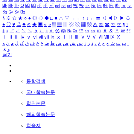
㎒
㎓
㎔
Ω
㏀
㏁
㎊
㎋
㎌
㏖
㏅
㎭
㎮
㎯
㏛
㎩
㎪
㎫
㎬
㏝
㏐
㏓
㏃
㏉
㏜
㏆
§
※
☆
★
○
●
◎
◇
◆
□
■
△
▽
→
←
↑
↓
↔
〓
◁
◀
▷
▶
♤
♠
♡
♥
♧
♣
⊙
◈
▣
◐
◑
▒
▤
▥
▨
▧
▦
▩
♨
☏
☎
☜
☞
¶
†
‡
↕
↗
↙
↖
↘
♭
♩
♪
♬
㉿
㈜
№
㏇
™
㏂
㏘
℡
＃
＆
＊
＠
ª
º
ⅰ
ⅱ
ⅲ
ⅳ
ⅴ
ⅵ
ⅶ
ⅷ
ⅸ
ⅹ
Ⅰ
Ⅱ
Ⅲ
Ⅳ
Ⅴ
Ⅵ
Ⅶ
Ⅷ
Ⅸ
Ⅹ
ا
ب
ت
ث
ج
ح
خ
د
ذ
ر
ز
س
ش
ص
ض
ط
ظ
ع
غ
ف
ق
ک
ل
م
ن
ه
و
ی
닫기
통합검색
국내학술논문
학위논문
해외학술논문
학술지