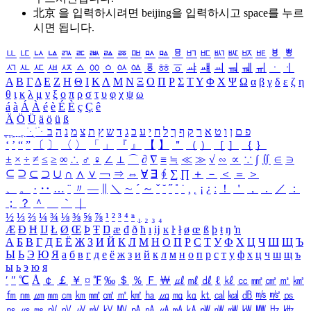
北京 을 입력하시려면
beijing
을 입력하시고 space를 누르
시면 됩니다.
ㅥ
ㅦ
ㅧ
ㅨ
ㅩ
ㅪ
ㅫ
ㅬ
ㅭ
ㅮ
ㅯ
ㅰ
ㅱ
ㅲ
ㅳ
ㅴ
ㅵ
ㅶ
ㅷ
ㅸ
ㅹ
ㅺ
ㅻ
ㅼ
ㅽ
ㅾ
ㅿ
ㆀ
ㆁ
ㆂ
ㆃ
ㆄ
ㆅ
ㆆ
ㆇ
ㆈ
ㆉ
ㆊ
ㆋ
ㆌ
ㆍ
ㆎ
Α
Β
Γ
Δ
Ε
Ζ
Η
Θ
Ι
Κ
Λ
Μ
Ν
Ξ
Ο
Π
Ρ
Σ
Τ
Υ
Φ
Χ
Ψ
Ω
α
β
γ
δ
ε
ζ
η
θ
ι
κ
λ
μ
ν
ξ
ο
π
ρ
σ
τ
υ
φ
χ
ψ
ω
á
à
Á
À
é
è
É
È
ç
Ç
ê
Ä
Ö
Ü
ä
ö
ü
ß
ְ
ֳ
ֲ
ֱ
ָ
ַ
ֵ
ֶ
ִ
ֹ
ּ
ֻ
ׂ
ׁ
ּ
ב
ה
נ
מ
צ
ת
ץ
ש
ד
ג
כ
ע
י
ח
ל
ך
ף
ק
ר
א
ט
ו
ן
ם
פ
‘
’
“
”
〔
〕
〈
〉
「
」
『
』
【
】
＂
（
）
［
］
｛
｝
±
×
÷
≠
≤
≥
∞
∴
♂
♀
∠
⊥
⌒
∂
∇
≡
≒
≪
≫
√
∽
∝
∵
∫
∬
∈
∋
⊆
⊇
⊂
⊃
∪
∩
∧
∨
￢
⇒
⇔
∀
∃
∮
∑
∏
＋
－
＜
＝
＞
、
。
·
‥
…
¨
〃
―
∥
＼
∼
´
～
ˇ
˘
˝
˚
˙
¸
˛
¡
¿
ː
！
＇
，
．
／
：
；
？
＾
＿
｀
｜
½
⅓
⅔
¼
¾
⅛
⅜
⅝
⅞
¹
²
³
⁴
ⁿ
₁
₂
₃
₄
Æ
Ð
Ħ
Ĳ
Ł
Ø
Œ
Þ
Ŧ
Ŋ
æ
đ
ð
ħ
ı
ĳ
ĸ
ŀ
ł
ø
œ
ß
þ
ŧ
ŋ
ŉ
А
Б
В
Г
Д
Е
Ё
Ж
З
И
Й
К
Л
М
Н
О
П
Р
С
Т
У
Ф
Х
Ц
Ч
Ш
Щ
Ъ
Ы
Ь
Э
Ю
Я
а
б
в
г
д
е
ё
ж
з
и
й
к
л
м
н
о
п
р
с
т
у
ф
х
ц
ч
ш
щ
ъ
ы
ь
э
ю
я
′
″
℃
Å
￠
￡
￥
¤
℉
‰
＄
％
Ｆ
￦
㎕
㎖
㎗
ℓ
㎘
㏄
㎣
㎤
㎥
㎦
㎙
㎚
㎛
㎜
㎝
㎞
㎟
㎠
㎡
㎢
㏊
㎍
㎎
㎏
㏏
㎈
㎉
㏈
㎧
㎨
㎰
㎱
㎲
㎳
㎴
㎵
㎶
㎷
㎸
㎹
㎀
㎁
㎂
㎃
㎄
㎺
㎻
㎽
㎾
㎿
㎐
㎑