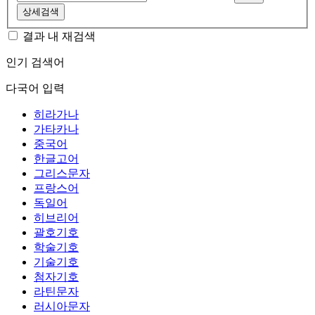
상세검색
결과 내 재검색
인기 검색어
다국어 입력
히라가나
가타카나
중국어
한글고어
그리스문자
프랑스어
독일어
히브리어
괄호기호
학술기호
기술기호
첨자기호
라틴문자
러시아문자