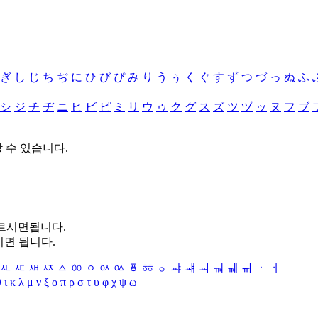
ぎ
し
じ
ち
ぢ
に
ひ
び
ぴ
み
り
う
ぅ
く
ぐ
す
ず
つ
づ
っ
ぬ
ふ
シ
ジ
チ
ヂ
ニ
ヒ
ビ
ピ
ミ
リ
ウ
ゥ
ク
グ
ス
ズ
ツ
ヅ
ッ
ヌ
フ
ブ
할 수 있습니다.
누르시면됩니다.
시면 됩니다.
ㅻ
ㅼ
ㅽ
ㅾ
ㅿ
ㆀ
ㆁ
ㆂ
ㆃ
ㆄ
ㆅ
ㆆ
ㆇ
ㆈ
ㆉ
ㆊ
ㆋ
ㆌ
ㆍ
ㆎ
θ
ι
κ
λ
μ
ν
ξ
ο
π
ρ
σ
τ
υ
φ
χ
ψ
ω