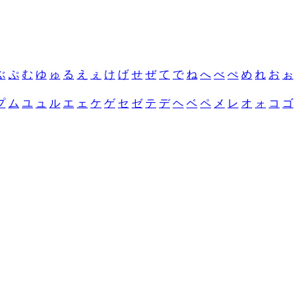
ぶ
ぷ
む
ゆ
ゅ
る
え
ぇ
け
げ
せ
ぜ
て
で
ね
へ
べ
ぺ
め
れ
お
ぉ
プ
ム
ユ
ュ
ル
エ
ェ
ケ
ゲ
セ
ゼ
テ
デ
ヘ
ベ
ペ
メ
レ
オ
ォ
コ
ゴ