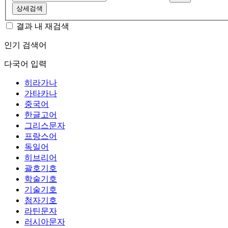
상세검색
결과 내 재검색
인기 검색어
다국어 입력
히라가나
가타카나
중국어
한글고어
그리스문자
프랑스어
독일어
히브리어
괄호기호
학술기호
기술기호
첨자기호
라틴문자
러시아문자