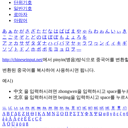
단위기호
일반기호
로마자
아랍어
あ
ぁ
か
が
さ
ざ
た
だ
な
は
ば
ぱ
ま
や
ゃ
ら
わ
ゎ
ん
い
ぃ
き
こ
ご
そ
ぞ
と
ど
の
ほ
ぼ
ぽ
も
よ
ょ
ろ
を
ア
ァ
カ
サ
ザ
タ
ダ
ナ
ハ
バ
パ
マ
ヤ
ャ
ラ
ワ
ヮ
ン
イ
ィ
キ
ギ
ソ
ゾ
ト
ド
ノ
ホ
ボ
ポ
モ
ヨ
ョ
ロ
ヲ
―
http://chineseinput.net/
에서 pinyin(병음)방식으로 중국어를 변환
변환된 중국어를 복사하여 사용하시면 됩니다.
예시)
中文 을 입력하시려면
zhongwen
을 입력하시고 space를
北京 을 입력하시려면
beijing
을 입력하시고 space를 누르
ㅥ
ㅦ
ㅧ
ㅨ
ㅩ
ㅪ
ㅫ
ㅬ
ㅭ
ㅮ
ㅯ
ㅰ
ㅱ
ㅲ
ㅳ
ㅴ
ㅵ
ㅶ
ㅷ
ㅸ
ㅹ
ㅺ
Α
Β
Γ
Δ
Ε
Ζ
Η
Θ
Ι
Κ
Λ
Μ
Ν
Ξ
Ο
Π
Ρ
Σ
Τ
Υ
Φ
Χ
Ψ
Ω
α
β
γ
δ
ε
ζ
η
á
à
Á
À
é
è
É
È
ç
Ç
ê
Ä
Ö
Ü
ä
ö
ü
ß