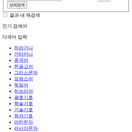
상세검색
결과 내 재검색
인기 검색어
다국어 입력
히라가나
가타카나
중국어
한글고어
그리스문자
프랑스어
독일어
히브리어
괄호기호
학술기호
기술기호
첨자기호
라틴문자
러시아문자