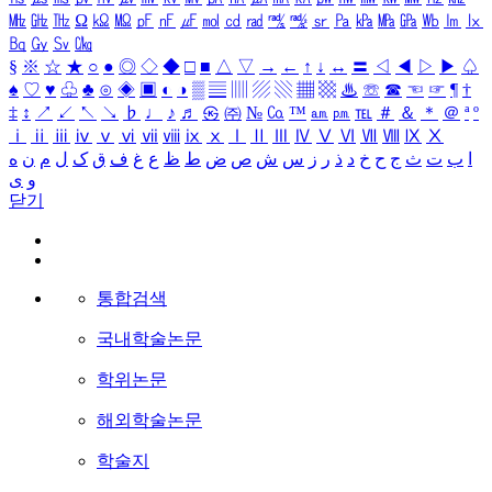
㎒
㎓
㎔
Ω
㏀
㏁
㎊
㎋
㎌
㏖
㏅
㎭
㎮
㎯
㏛
㎩
㎪
㎫
㎬
㏝
㏐
㏓
㏃
㏉
㏜
㏆
§
※
☆
★
○
●
◎
◇
◆
□
■
△
▽
→
←
↑
↓
↔
〓
◁
◀
▷
▶
♤
♠
♡
♥
♧
♣
⊙
◈
▣
◐
◑
▒
▤
▥
▨
▧
▦
▩
♨
☏
☎
☜
☞
¶
†
‡
↕
↗
↙
↖
↘
♭
♩
♪
♬
㉿
㈜
№
㏇
™
㏂
㏘
℡
＃
＆
＊
＠
ª
º
ⅰ
ⅱ
ⅲ
ⅳ
ⅴ
ⅵ
ⅶ
ⅷ
ⅸ
ⅹ
Ⅰ
Ⅱ
Ⅲ
Ⅳ
Ⅴ
Ⅵ
Ⅶ
Ⅷ
Ⅸ
Ⅹ
ا
ب
ت
ث
ج
ح
خ
د
ذ
ر
ز
س
ش
ص
ض
ط
ظ
ع
غ
ف
ق
ک
ل
م
ن
ه
و
ی
닫기
통합검색
국내학술논문
학위논문
해외학술논문
학술지