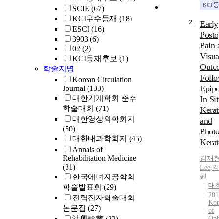
SCIE
(67)
KCI우수등재
(18)
2
Early
ESCI
(16)
Posto
3903
(6)
Pain 
02
(2)
Visua
KCI등재후보
(1)
Outc
학술지명
Follo
Korean Circulation
Epipo
Journal
(133)
대한기계학회 춘추
In Sit
학술대회
(71)
Kerat
대한영상의학회지
and
(50)
Photo
대한내과학회지
(45)
Kera
Annals of
Rehabilitation Medicine
김재
(31)
Lee
,
김
한국에너지공학회
원
대
학술발표회
(29)
201
전력전자학술대회
Kor
논문집
(27)
of
法學論叢
(22)
Oph