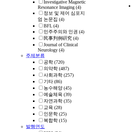
Investigative Magnetic
Resonance Imaging
(4)
정보 및 제어 심포지
엄 논문집
(4)
BFL
(4)
민주주의와 인권
(4)
民事判例硏究
(4)
Journal of Clinical
Neurology
(4)
주제분류
공학
(720)
의약학
(487)
사회과학
(257)
기타
(86)
농수해양
(45)
예술체육
(39)
자연과학
(35)
교육
(28)
인문학
(25)
복합학
(15)
발행연도