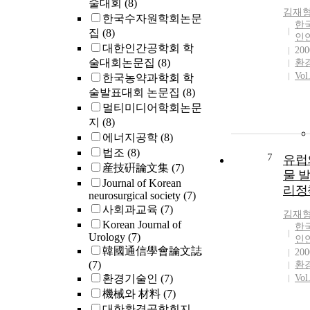
술대회
(8)
김재
한국수자원학회논문
한
집
(8)
인
대한인간공학회 학
200
술대회논문집
(8)
환
Vol
한국농약과학회 학
술발표대회 논문집
(8)
멀티미디어학회논문
지
(8)
에너지공학
(8)
법조
(8)
7
유럽
産技硏論文集
(7)
물 발
Journal of Korean
리정
neurosurgical society
(7)
사회과교육
(7)
김재
Korean Journal of
한
Urology
(7)
인
韓國通信學會論文誌
200
(7)
환
환경기술인
(7)
Vol
機械와 材料
(7)
대한환경공학회지