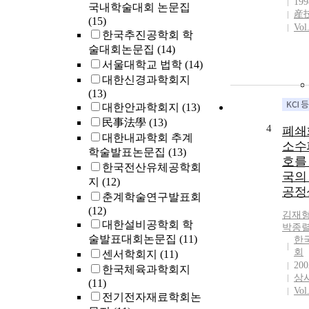
199
국내학술대회 논문집
産
(15)
Vol
한국추진공학회 학
술대회논문집
(14)
서울대학교 법학
(14)
대한신경과학회지
(13)
대한안과학회지
(13)
民事法學
(13)
4
폐쇄
대한내과학회 추계
소수
학술발표논문집
(13)
호를
한국전산유체공학회
국의
지
(12)
공정
춘계학술연구발표회
(12)
김재
대한설비공학회 학
박종
술발표대회논문집
(11)
한
회
센서학회지
(11)
200
한국체육과학회지
상
(11)
Vol
전기전자재료학회논