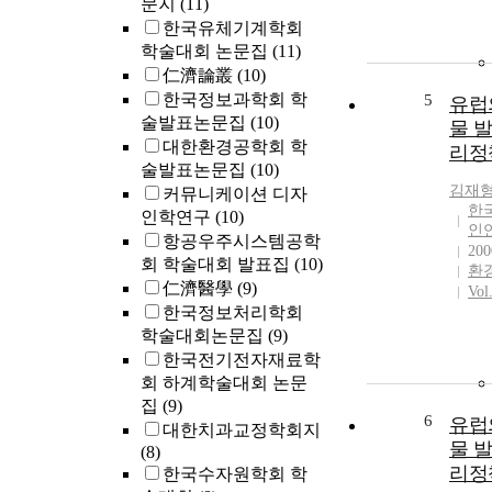
문지
(11)
한국유체기계학회
학술대회 논문집
(11)
仁濟論叢
(10)
한국정보과학회 학
5
유럽
술발표논문집
(10)
물 발
대한환경공학회 학
리정
술발표논문집
(10)
김재
커뮤니케이션 디자
한
인학연구
(10)
인
항공우주시스템공학
200
회 학술대회 발표집
(10)
환
仁濟醫學
(9)
Vol
한국정보처리학회
학술대회논문집
(9)
한국전기전자재료학
회 하계학술대회 논문
집
(9)
6
유럽
대한치과교정학회지
물 발
(8)
리정
한국수자원학회 학