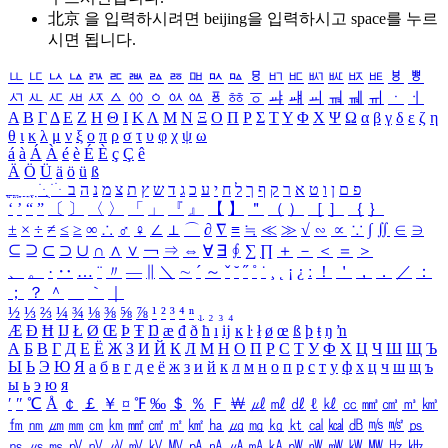
北京 을 입력하시려면
beijing
을 입력하시고 space를 누르
시면 됩니다.
ㅥ
ㅦ
ㅧ
ㅨ
ㅩ
ㅪ
ㅫ
ㅬ
ㅭ
ㅮ
ㅯ
ㅰ
ㅱ
ㅲ
ㅳ
ㅴ
ㅵ
ㅶ
ㅷ
ㅸ
ㅹ
ㅺ
ㅻ
ㅼ
ㅽ
ㅾ
ㅿ
ㆀ
ㆁ
ㆂ
ㆃ
ㆄ
ㆅ
ㆆ
ㆇ
ㆈ
ㆉ
ㆊ
ㆋ
ㆌ
ㆍ
ㆎ
Α
Β
Γ
Δ
Ε
Ζ
Η
Θ
Ι
Κ
Λ
Μ
Ν
Ξ
Ο
Π
Ρ
Σ
Τ
Υ
Φ
Χ
Ψ
Ω
α
β
γ
δ
ε
ζ
η
θ
ι
κ
λ
μ
ν
ξ
ο
π
ρ
σ
τ
υ
φ
χ
ψ
ω
á
à
Á
À
é
è
É
È
ç
Ç
ê
Ä
Ö
Ü
ä
ö
ü
ß
ְ
ֳ
ֲ
ֱ
ָ
ַ
ֵ
ֶ
ִ
ֹ
ּ
ֻ
ׂ
ׁ
ּ
ב
ה
נ
מ
צ
ת
ץ
ש
ד
ג
כ
ע
י
ח
ל
ך
ף
ק
ר
א
ט
ו
ן
ם
פ
‘
’
“
”
〔
〕
〈
〉
「
」
『
』
【
】
＂
（
）
［
］
｛
｝
±
×
÷
≠
≤
≥
∞
∴
♂
♀
∠
⊥
⌒
∂
∇
≡
≒
≪
≫
√
∽
∝
∵
∫
∬
∈
∋
⊆
⊇
⊂
⊃
∪
∩
∧
∨
￢
⇒
⇔
∀
∃
∮
∑
∏
＋
－
＜
＝
＞
、
。
·
‥
…
¨
〃
―
∥
＼
∼
´
～
ˇ
˘
˝
˚
˙
¸
˛
¡
¿
ː
！
＇
，
．
／
：
；
？
＾
＿
｀
｜
½
⅓
⅔
¼
¾
⅛
⅜
⅝
⅞
¹
²
³
⁴
ⁿ
₁
₂
₃
₄
Æ
Ð
Ħ
Ĳ
Ł
Ø
Œ
Þ
Ŧ
Ŋ
æ
đ
ð
ħ
ı
ĳ
ĸ
ŀ
ł
ø
œ
ß
þ
ŧ
ŋ
ŉ
А
Б
В
Г
Д
Е
Ё
Ж
З
И
Й
К
Л
М
Н
О
П
Р
С
Т
У
Ф
Х
Ц
Ч
Ш
Щ
Ъ
Ы
Ь
Э
Ю
Я
а
б
в
г
д
е
ё
ж
з
и
й
к
л
м
н
о
п
р
с
т
у
ф
х
ц
ч
ш
щ
ъ
ы
ь
э
ю
я
′
″
℃
Å
￠
￡
￥
¤
℉
‰
＄
％
Ｆ
￦
㎕
㎖
㎗
ℓ
㎘
㏄
㎣
㎤
㎥
㎦
㎙
㎚
㎛
㎜
㎝
㎞
㎟
㎠
㎡
㎢
㏊
㎍
㎎
㎏
㏏
㎈
㎉
㏈
㎧
㎨
㎰
㎱
㎲
㎳
㎴
㎵
㎶
㎷
㎸
㎹
㎀
㎁
㎂
㎃
㎄
㎺
㎻
㎽
㎾
㎿
㎐
㎑