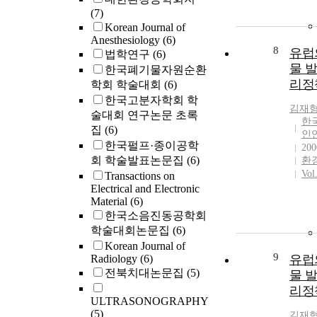
(7)
Korean Journal of
Anesthesiology
(6)
8
유럽
법학연구
(6)
물 발
한국폐기물자원순환
리정
학회 학술대회
(6)
한국고분자학회 학
김재
술대회 연구논문 초록
한
집
(6)
인
한국펄프·종이공학
200
회 학술발표논문집
(6)
환
Vol
Transactions on
Electrical and Electronic
Material
(6)
한국소음진동공학회
학술대회논문집
(6)
Korean Journal of
9
Radiology
(6)
유럽
전북치대논문집
(5)
물 발
리정
ULTRASONOGRAPHY
(5)
김재