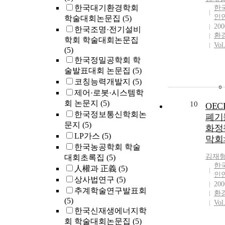
한국대기환경학회
한
인
학술대회논문집
(5)
200
한국조명·전기설비
환
학회 학술대회논문집
Vol
(5)
한국정밀공학회 학
술발표대회 논문집
(5)
코칭능력개발지
(5)
제어·로봇·시스템학
회 논문지
(5)
10
OE
한국정보통신학회논
폐기
문지
(5)
화정
LP가스
(5)
막회
한국농공학회 학술
김재
대회초록집
(5)
한
人權과 正義
(5)
인
상사법연구
(5)
200
추계학술연구발표회
환
(5)
Vol
한국신재생에너지학
회 학술대회논문집
(5)