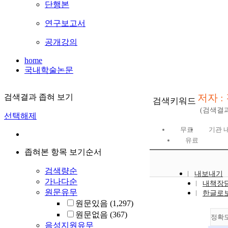
단행본
연구보고서
공개강의
home
국내학술논문
저자 :
검색결과 좁혀 보기
검색키워드
(검색결
선택해제
무료
기관 
유료
좁혀본 항목 보기순서
검색량순
내보내기
가나다순
내책장
원문유무
한글로
원문있음
(1,297)
원문없음
(367)
정확
음성지원유무