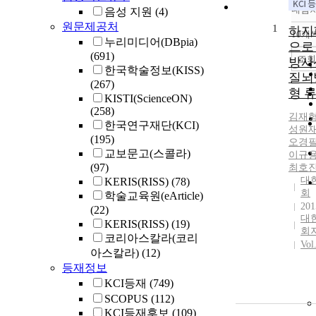
내림
음성 지원
(4)
원문제공처
1
하지
10개
누리미디어(DBpia)
으로
(691)
조회
방사
한국학술정보(KISS)
질뇌
(267)
형 
KISTI(ScienceON)
(258)
김재
한국연구재단(KCI)
성원
(195)
오경
교보문고(스콜라)
이규
(97)
최호
대
KERIS(RISS)
(78)
회
학술교육원(eArticle)
201
(22)
대
KERIS(RISS)
(19)
회
코리아스칼라(코리
Vol
아스칼라)
(12)
등재정보
KCI등재
(749)
SCOPUS
(112)
KCI등재후보
(109)