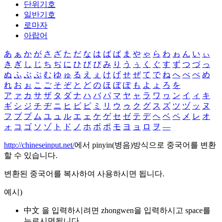
단위기호
일반기호
로마자
아랍어
あ
ぁ
か
が
さ
ざ
た
だ
な
は
ば
ぱ
ま
や
ゃ
ら
わ
ゎ
ん
い
ぃ
き
ぎ
し
じ
ち
ぢ
に
ひ
び
ぴ
み
り
う
ぅ
く
ぐ
す
ず
つ
づ
っ
ぬ
ふ
ぶ
ぷ
む
ゆ
ゅ
る
え
ぇ
け
げ
せ
ぜ
て
で
ね
へ
べ
ぺ
め
れ
お
ぉ
こ
ご
そ
ぞ
と
ど
の
ほ
ぼ
ぽ
も
よ
ょ
ろ
を
ア
ァ
カ
サ
ザ
タ
ダ
ナ
ハ
バ
パ
マ
ヤ
ャ
ラ
ワ
ヮ
ン
イ
ィ
キ
ギ
シ
ジ
チ
ヂ
ニ
ヒ
ビ
ピ
ミ
リ
ウ
ゥ
ク
グ
ス
ズ
ツ
ヅ
ッ
ヌ
フ
ブ
プ
ム
ユ
ュ
ル
エ
ェ
ケ
ゲ
セ
ゼ
テ
デ
ヘ
ベ
ペ
メ
レ
オ
ォ
コ
ゴ
ソ
ゾ
ト
ド
ノ
ホ
ボ
ポ
モ
ヨ
ョ
ロ
ヲ
―
http://chineseinput.net/
에서 pinyin(병음)방식으로 중국어를 변환
할 수 있습니다.
변환된 중국어를 복사하여 사용하시면 됩니다.
예시)
中文 을 입력하시려면
zhongwen
을 입력하시고 space를
누르시면됩니다.