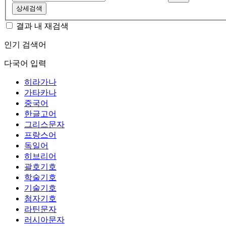
상세검색
결과 내 재검색
인기 검색어
다국어 입력
히라가나
가타카나
중국어
한글고어
그리스문자
프랑스어
독일어
히브리어
괄호기호
학술기호
기술기호
첨자기호
라틴문자
러시아문자