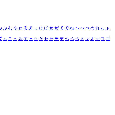
ぶ
ぷ
む
ゆ
ゅ
る
え
ぇ
け
げ
せ
ぜ
て
で
ね
へ
べ
ぺ
め
れ
お
ぉ
プ
ム
ユ
ュ
ル
エ
ェ
ケ
ゲ
セ
ゼ
テ
デ
ヘ
ベ
ペ
メ
レ
オ
ォ
コ
ゴ