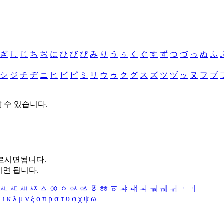
ぎ
し
じ
ち
ぢ
に
ひ
び
ぴ
み
り
う
ぅ
く
ぐ
す
ず
つ
づ
っ
ぬ
ふ
シ
ジ
チ
ヂ
ニ
ヒ
ビ
ピ
ミ
リ
ウ
ゥ
ク
グ
ス
ズ
ツ
ヅ
ッ
ヌ
フ
ブ
할 수 있습니다.
누르시면됩니다.
시면 됩니다.
ㅻ
ㅼ
ㅽ
ㅾ
ㅿ
ㆀ
ㆁ
ㆂ
ㆃ
ㆄ
ㆅ
ㆆ
ㆇ
ㆈ
ㆉ
ㆊ
ㆋ
ㆌ
ㆍ
ㆎ
θ
ι
κ
λ
μ
ν
ξ
ο
π
ρ
σ
τ
υ
φ
χ
ψ
ω