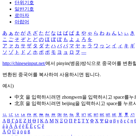
단위기호
일반기호
로마자
아랍어
あ
ぁ
か
が
さ
ざ
た
だ
な
は
ば
ぱ
ま
や
ゃ
ら
わ
ゎ
ん
い
ぃ
き
こ
ご
そ
ぞ
と
ど
の
ほ
ぼ
ぽ
も
よ
ょ
ろ
を
ア
ァ
カ
サ
ザ
タ
ダ
ナ
ハ
バ
パ
マ
ヤ
ャ
ラ
ワ
ヮ
ン
イ
ィ
キ
ギ
ソ
ゾ
ト
ド
ノ
ホ
ボ
ポ
モ
ヨ
ョ
ロ
ヲ
―
http://chineseinput.net/
에서 pinyin(병음)방식으로 중국어를 변환
변환된 중국어를 복사하여 사용하시면 됩니다.
예시)
中文 을 입력하시려면
zhongwen
을 입력하시고 space를
北京 을 입력하시려면
beijing
을 입력하시고 space를 누르
ㅥ
ㅦ
ㅧ
ㅨ
ㅩ
ㅪ
ㅫ
ㅬ
ㅭ
ㅮ
ㅯ
ㅰ
ㅱ
ㅲ
ㅳ
ㅴ
ㅵ
ㅶ
ㅷ
ㅸ
ㅹ
ㅺ
Α
Β
Γ
Δ
Ε
Ζ
Η
Θ
Ι
Κ
Λ
Μ
Ν
Ξ
Ο
Π
Ρ
Σ
Τ
Υ
Φ
Χ
Ψ
Ω
α
β
γ
δ
ε
ζ
η
á
à
Á
À
é
è
É
È
ç
Ç
ê
Ä
Ö
Ü
ä
ö
ü
ß