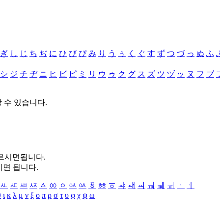
ぎ
し
じ
ち
ぢ
に
ひ
び
ぴ
み
り
う
ぅ
く
ぐ
す
ず
つ
づ
っ
ぬ
ふ
シ
ジ
チ
ヂ
ニ
ヒ
ビ
ピ
ミ
リ
ウ
ゥ
ク
グ
ス
ズ
ツ
ヅ
ッ
ヌ
フ
ブ
할 수 있습니다.
누르시면됩니다.
시면 됩니다.
ㅻ
ㅼ
ㅽ
ㅾ
ㅿ
ㆀ
ㆁ
ㆂ
ㆃ
ㆄ
ㆅ
ㆆ
ㆇ
ㆈ
ㆉ
ㆊ
ㆋ
ㆌ
ㆍ
ㆎ
θ
ι
κ
λ
μ
ν
ξ
ο
π
ρ
σ
τ
υ
φ
χ
ψ
ω