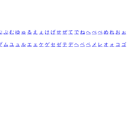
ぶ
ぷ
む
ゆ
ゅ
る
え
ぇ
け
げ
せ
ぜ
て
で
ね
へ
べ
ぺ
め
れ
お
ぉ
プ
ム
ユ
ュ
ル
エ
ェ
ケ
ゲ
セ
ゼ
テ
デ
ヘ
ベ
ペ
メ
レ
オ
ォ
コ
ゴ