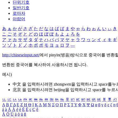
단위기호
일반기호
로마자
아랍어
あ
ぁ
か
が
さ
ざ
た
だ
な
は
ば
ぱ
ま
や
ゃ
ら
わ
ゎ
ん
い
ぃ
き
こ
ご
そ
ぞ
と
ど
の
ほ
ぼ
ぽ
も
よ
ょ
ろ
を
ア
ァ
カ
サ
ザ
タ
ダ
ナ
ハ
バ
パ
マ
ヤ
ャ
ラ
ワ
ヮ
ン
イ
ィ
キ
ギ
ソ
ゾ
ト
ド
ノ
ホ
ボ
ポ
モ
ヨ
ョ
ロ
ヲ
―
http://chineseinput.net/
에서 pinyin(병음)방식으로 중국어를 변환
변환된 중국어를 복사하여 사용하시면 됩니다.
예시)
中文 을 입력하시려면
zhongwen
을 입력하시고 space를
北京 을 입력하시려면
beijing
을 입력하시고 space를 누르
ㅥ
ㅦ
ㅧ
ㅨ
ㅩ
ㅪ
ㅫ
ㅬ
ㅭ
ㅮ
ㅯ
ㅰ
ㅱ
ㅲ
ㅳ
ㅴ
ㅵ
ㅶ
ㅷ
ㅸ
ㅹ
ㅺ
Α
Β
Γ
Δ
Ε
Ζ
Η
Θ
Ι
Κ
Λ
Μ
Ν
Ξ
Ο
Π
Ρ
Σ
Τ
Υ
Φ
Χ
Ψ
Ω
α
β
γ
δ
ε
ζ
η
á
à
Á
À
é
è
É
È
ç
Ç
ê
Ä
Ö
Ü
ä
ö
ü
ß