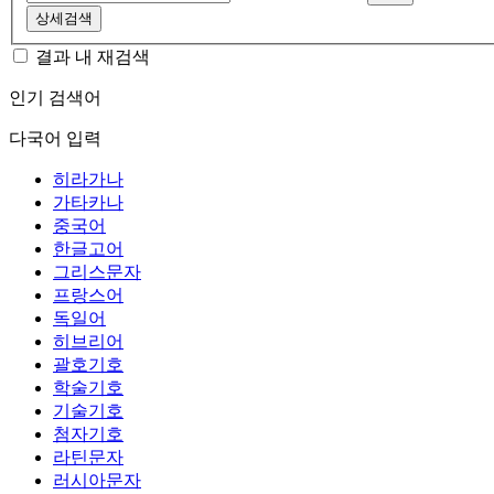
상세검색
결과 내 재검색
인기 검색어
다국어 입력
히라가나
가타카나
중국어
한글고어
그리스문자
프랑스어
독일어
히브리어
괄호기호
학술기호
기술기호
첨자기호
라틴문자
러시아문자