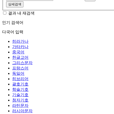
상세검색
결과 내 재검색
인기 검색어
다국어 입력
히라가나
가타카나
중국어
한글고어
그리스문자
프랑스어
독일어
히브리어
괄호기호
학술기호
기술기호
첨자기호
라틴문자
러시아문자