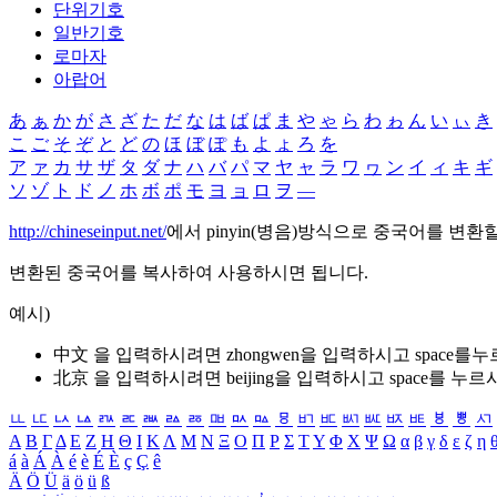
단위기호
일반기호
로마자
아랍어
あ
ぁ
か
が
さ
ざ
た
だ
な
は
ば
ぱ
ま
や
ゃ
ら
わ
ゎ
ん
い
ぃ
き
こ
ご
そ
ぞ
と
ど
の
ほ
ぼ
ぽ
も
よ
ょ
ろ
を
ア
ァ
カ
サ
ザ
タ
ダ
ナ
ハ
バ
パ
マ
ヤ
ャ
ラ
ワ
ヮ
ン
イ
ィ
キ
ギ
ソ
ゾ
ト
ド
ノ
ホ
ボ
ポ
モ
ヨ
ョ
ロ
ヲ
―
http://chineseinput.net/
에서 pinyin(병음)방식으로 중국어를 변환
변환된 중국어를 복사하여 사용하시면 됩니다.
예시)
中文 을 입력하시려면
zhongwen
을 입력하시고 space를
北京 을 입력하시려면
beijing
을 입력하시고 space를 누르
ㅥ
ㅦ
ㅧ
ㅨ
ㅩ
ㅪ
ㅫ
ㅬ
ㅭ
ㅮ
ㅯ
ㅰ
ㅱ
ㅲ
ㅳ
ㅴ
ㅵ
ㅶ
ㅷ
ㅸ
ㅹ
ㅺ
Α
Β
Γ
Δ
Ε
Ζ
Η
Θ
Ι
Κ
Λ
Μ
Ν
Ξ
Ο
Π
Ρ
Σ
Τ
Υ
Φ
Χ
Ψ
Ω
α
β
γ
δ
ε
ζ
η
á
à
Á
À
é
è
É
È
ç
Ç
ê
Ä
Ö
Ü
ä
ö
ü
ß