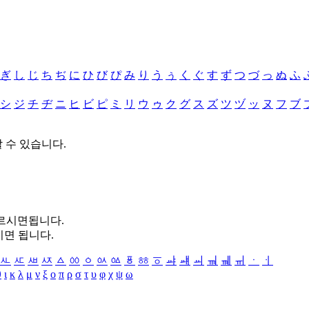
ぎ
し
じ
ち
ぢ
に
ひ
び
ぴ
み
り
う
ぅ
く
ぐ
す
ず
つ
づ
っ
ぬ
ふ
シ
ジ
チ
ヂ
ニ
ヒ
ビ
ピ
ミ
リ
ウ
ゥ
ク
グ
ス
ズ
ツ
ヅ
ッ
ヌ
フ
ブ
할 수 있습니다.
누르시면됩니다.
시면 됩니다.
ㅻ
ㅼ
ㅽ
ㅾ
ㅿ
ㆀ
ㆁ
ㆂ
ㆃ
ㆄ
ㆅ
ㆆ
ㆇ
ㆈ
ㆉ
ㆊ
ㆋ
ㆌ
ㆍ
ㆎ
θ
ι
κ
λ
μ
ν
ξ
ο
π
ρ
σ
τ
υ
φ
χ
ψ
ω