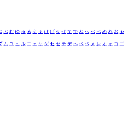
ぶ
ぷ
む
ゆ
ゅ
る
え
ぇ
け
げ
せ
ぜ
て
で
ね
へ
べ
ぺ
め
れ
お
ぉ
プ
ム
ユ
ュ
ル
エ
ェ
ケ
ゲ
セ
ゼ
テ
デ
ヘ
ベ
ペ
メ
レ
オ
ォ
コ
ゴ